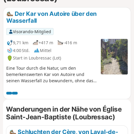
Der Kar von Autoire über den
Wasserfall
Visorando-Mitglied
9,71 km
+417 m
-416 m
4:00 Std.
Mittel
Start in Loubressac (Lot)
Eine Tour durch die Natur, um den
bemerkenswerten Kar von Autoire und
seinen Wasserfall zu bewundern, ohne das
originelle Château des Anglais zu vergessen,
das in die Felswand eingebettet ist.
Wanderungen in der Nähe von Église
Saint-Jean-Baptiste (Loubressac)
Schluchten der Cère, von Laval-de-