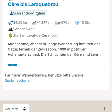
Cère bis Laroquebrou
Visorando-Mitglied
34,56 km
+1 247 m
-970 m
10 Std.
Sehr schwer
Start in Laval-de-Cère (Lot)
Angenehme, aber sehr lange Wanderung inmitten der
Natur, fernab der Zivilisation. 1000 m positiver
Höhenunterschied. Die Schluchten der Cère sind sehr
wild und tief eingeschnitten. Sie sind nur zu Fuß oder
mit dem Zug erreichbar. Die Wanderung verläuft fast
ausschließlich im Schatten, sodass die Bäume meist die
Für mehr Wandertouren, benutze bitte unsere
Aussicht versperren. Eher im Frühling oder Herbst zu
Suchmaschine
.
empfehlen?
W
Z
ä