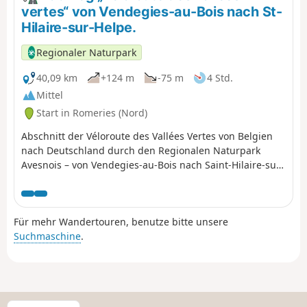
vertes“ von Vendegies-au-Bois nach St-
Hilaire-sur-Helpe.
Regionaler Naturpark
40,09 km
+124 m
-75 m
4 Std.
Mittel
Start in Romeries (Nord)
Abschnitt der Véloroute des Vallées Vertes von Belgien
nach Deutschland durch den Regionalen Naturpark
Avesnois – von Vendegies-au-Bois nach Saint-Hilaire-sur-
Helpe.
Für mehr Wandertouren, benutze bitte unsere
Suchmaschine
.
W