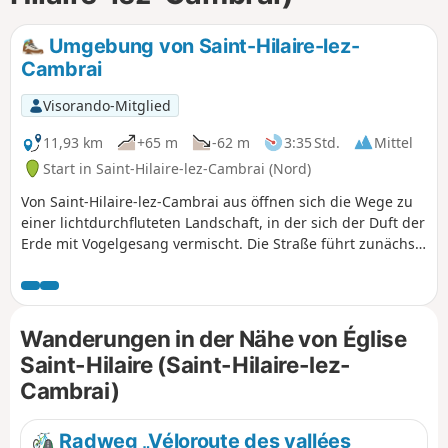
Umgebung von Saint-Hilaire-lez-
Cambrai
Visorando-Mitglied
11,93 km
+65 m
-62 m
3:35 Std.
Mittel
Start in Saint-Hilaire-lez-Cambrai (Nord)
Von Saint-Hilaire-lez-Cambrai aus öffnen sich die Wege zu
einer lichtdurchfluteten Landschaft, in der sich der Duft der
Erde mit Vogelgesang vermischt. Die Straße führt zunächst
nach Quiévy, einem charmanten Dorf mit einer
ausgeprägten landwirtschaftlichen Vergangenheit, wo rote
Backsteinhäuser die Landschaft prägen. Weiter schlängeln
sich die Wege zwischen goldenen Feldern und grünen
Wanderungen in der Nähe von Église
Hecken bis nach Saint-Vaast-en-Cambrésis, einer Oase der
Saint-Hilaire (Saint-Hilaire-lez-
Ruhe mit malerischen Gassen. Zwischen üppiger Natur und
Cambrai)
authentischem Dorfleben lädt diese Route dazu ein,
langsamer zu werden, durchzuatmen und die ganze
Sanftheit der Region zu genießen.
Radweg „Véloroute des vallées