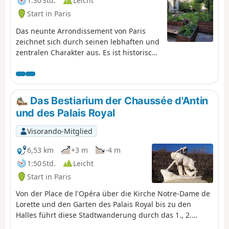
1:30 Std.
Leicht
Start in Paris
Das neunte Arrondissement von Paris
zeichnet sich durch seinen lebhaften und
zentralen Charakter aus. Es ist historisch
mit der Welt des Showbusiness
verbunden und verfügt über zahlreiche
Theater, Kinos und Konzertsäle. Als
Einkaufsviertel beherbergt es Kaufhäuser,
Das Bestiarium der Chaussée d'Antin
Boutiquen und symbolträchtige
und des Palais Royal
überdachte Passagen. Es verbindet
Haussmann-Architektur mit neueren
Visorando-Mitglied
Bauten und bleibt dabei ein
Wohnviertel.Nach den ersten beiden
6,53 km
+3 m
-4 m
Arrondissements ist das neunte
1:50 Std.
Leicht
dasjenige mit den wenigsten
Start in Paris
Grünflächen. Dabei handelt es sich vor
allem um stark frequentierte
Von der Place de l'Opéra über die Kirche Notre-Dame de
Nachbarschaftsgärten, die eine wichtige
Lorette und den Garten des Palais Royal bis zu den
soziale Rolle spielen. Das Gesamtbild
Halles führt diese Stadtwanderung durch das 1., 2.
spiegelt ein altes Stadtgefüge wider, das
und9. Arrondissement von Paris auf der Suche nach