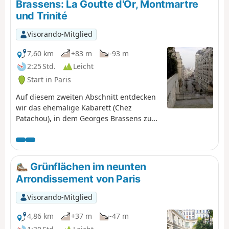
Brassens: La Goutte d'Or, Montmartre
und Trinité
Visorando-Mitglied
7,60 km
+83 m
-93 m
2:25 Std.
Leicht
Start in Paris
Auf diesem zweiten Abschnitt entdecken
wir das ehemalige Kabarett (Chez
Patachou), in dem Georges Brassens zum
ersten Mal öffentlich auftrat. Die
Durchquerung des Montmartre mit
seinen Steigungen, Pfaden und
Treppenstraßen ist besonders angenehm
Grünflächen im neunten
(vorzugsweise in der „touristischen
Arrondissement von Paris
Nebensaison” zu unternehmen).
Visorando-Mitglied
4,86 km
+37 m
-47 m