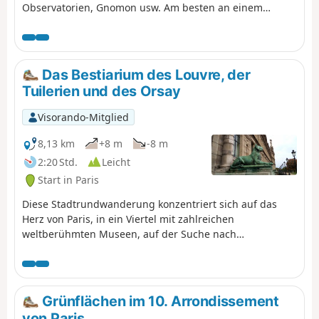
Observatorien, Gnomon usw. Am besten an einem
sonnigen Tag, damit Sie die Uhrzeit entlang der Route
ablesen können! Die Sonnenuhren befinden sich oft in
großer Höhe und sind manchmal durch Bäume verdeckt
... manchmal muss man gut suchen.
Das Bestiarium des Louvre, der
Tuilerien und des Orsay
Visorando-Mitglied
8,13 km
+8 m
-8 m
2:20 Std.
Leicht
Start in Paris
Diese Stadtrundwanderung konzentriert sich auf das
Herz von Paris, in ein Viertel mit zahlreichen
weltberühmten Museen, auf der Suche nach
Tierdarstellungen. Im Jardin des Tuileries sind diese
besonders zahlreich und vermitteln ein
widersprüchliches Bild der Tierwelt, zweifellos das ihrer
Zeit.
Grünflächen im 10. Arrondissement
von Paris