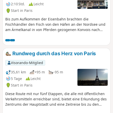
2:10 Std.
Leicht
Start in Paris
Bis zum Aufkommen der Eisenbahn brachten die
Fischhändler den Fisch von den Häfen an der Nordsee und
am Ärmelkanal in von Pferden gezogenen Konvois nach
Paris. Ihr Weg durch Paris bis hin zu Les Halles hinterließ
eine Spur in den Namen mehrerer Straßen, denen dieser
Stadtrundgang in etwa folgt, mit einigen Abstechern in
verdiente Straßen und Gassen.
Rundweg durch das Herz von Paris
Visorando-Mitglied
35,61 km
+95 m
-95 m
5 Tage
Leicht
Start in Paris
Diese Route mit nur fünf Etappen, die alle mit öffentlichen
Verkehrsmitteln erreichbar sind, bietet eine Erkundung des
Zentrums der Hauptstadt und eine Zeitreise bis zu den
gallorömischen Gründungen der Stadt.