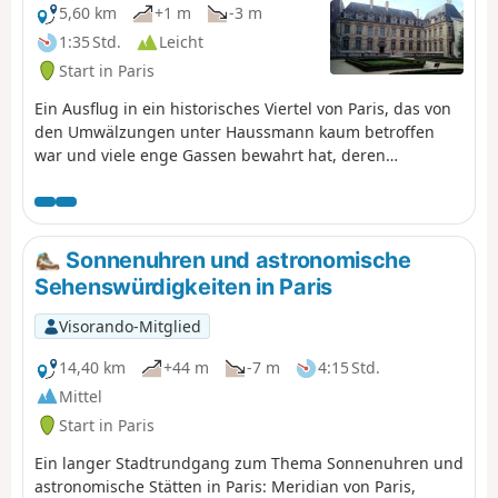
5,60 km
+1 m
-3 m
1:35 Std.
Leicht
Start in Paris
Ein Ausflug in ein historisches Viertel von Paris, das von
den Umwälzungen unter Haussmann kaum betroffen
war und viele enge Gassen bewahrt hat, deren
Architektur noch immer von den im 17. Jahrhundert
erbauten Stadtpalais geprägt ist. Die vorgeschlagene
Route schlängelt sich durch Gassen und Gärten und
ermöglicht es Ihnen, ein reiches Kulturerbe zu
Sonnenuhren und astronomische
entdecken, darunter insbesondere den Carreau du
Sehenswürdigkeiten in Paris
Temple, das Hôtel du Grand Veneur, die Gärten der
Nationalarchive, die Place des Vosges und das Hôtel
Visorando-Mitglied
Sully.
14,40 km
+44 m
-7 m
4:15 Std.
Mittel
Start in Paris
Ein langer Stadtrundgang zum Thema Sonnenuhren und
astronomische Stätten in Paris: Meridian von Paris,