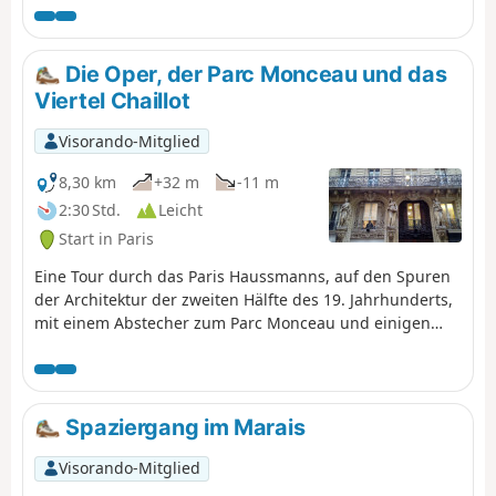
der Schaffung großer Naturflächen wenig
Darstellungen von Tieren.
förderlich ist.
Die Oper, der Parc Monceau und das
Viertel Chaillot
Visorando-Mitglied
8,30 km
+32 m
-11 m
2:30 Std.
Leicht
Start in Paris
Eine Tour durch das Paris Haussmanns, auf den Spuren
der Architektur der zweiten Hälfte des 19. Jahrhunderts,
mit einem Abstecher zum Parc Monceau und einigen
Stätten, die die französisch-amerikanische Freundschaft
feiern.
Spaziergang im Marais
Visorando-Mitglied