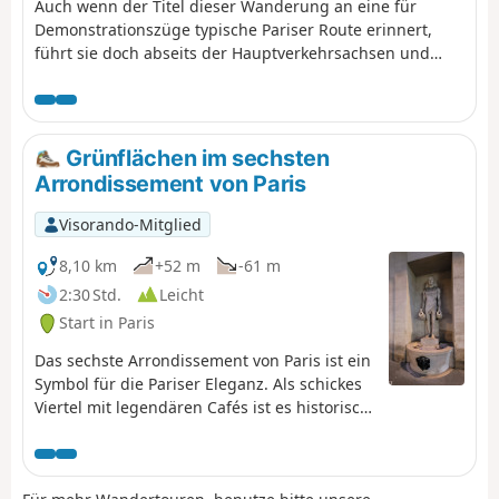
Mikrogärten.
Auch wenn der Titel dieser Wanderung an eine für
Demonstrationszüge typische Pariser Route erinnert,
führt sie doch abseits der Hauptverkehrsachsen und
bevorzugt Gassen und Durchgänge, in denen früher
zahlreiche Werkstätten angesiedelt waren.
Grünflächen im sechsten
Arrondissement von Paris
Visorando-Mitglied
8,10 km
+52 m
-61 m
2:30 Std.
Leicht
Start in Paris
Das sechste Arrondissement von Paris ist ein
Symbol für die Pariser Eleganz. Als schickes
Viertel mit legendären Cafés ist es historisch
mit Schriftstellern, Philosophen und
Künstlern verbunden. Es ist ebenso bekannt
für sein intellektuelles Erbe wie für sein