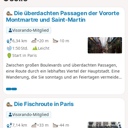
Die überdachten Passagen der Vororte
Montmartre und Saint-Martin
Visorando-Mitglied
6,34 km
+20 m
-10 m
1:50 Std.
Leicht
Start in Paris
Zwischen großen Boulevards und überdachten Passagen,
eine Route durch ein lebhaftes Viertel der Hauptstadt. Eine
Wanderung, die Sie sonntags und an Feiertagen vermeiden
sollten, da die Passagen dann geschlossen sein können.
Die Fischroute in Paris
Visorando-Mitglied
7,14 km
+33 m
-44 m