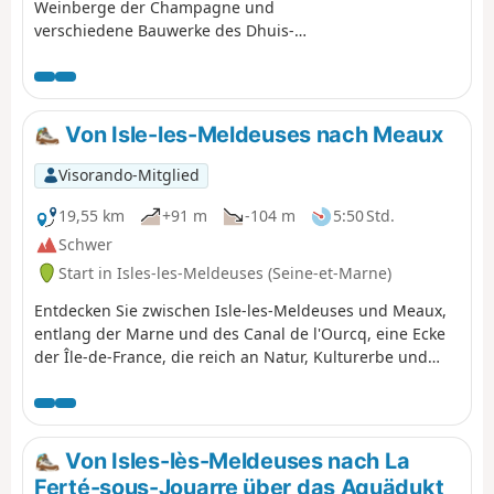
Weinberge der Champagne und
verschiedene Bauwerke des Dhuis-
Aquädukts entdecken können. Aktualisierung
durch den Moderator am 24.09.2020:
Achtung! Problem mit Privatgrundstücken
zwischen (11) und (12). Siehe Beschreibung
Von Isle-les-Meldeuses nach Meaux
für eine Alternative
Visorando-Mitglied
19,55 km
+91 m
-104 m
5:50 Std.
Schwer
Start in Isles-les-Meldeuses (Seine-et-Marne)
Entdecken Sie zwischen Isle-les-Meldeuses und Meaux,
entlang der Marne und des Canal de l'Ourcq, eine Ecke
der Île-de-France, die reich an Natur, Kulturerbe und
Symbolen ist. Schattige Wege, beruhigende Flüsse,
Naturschutzgebiet.
Von Isles-lès-Meldeuses nach La
Ferté-sous-Jouarre über das Aquädukt