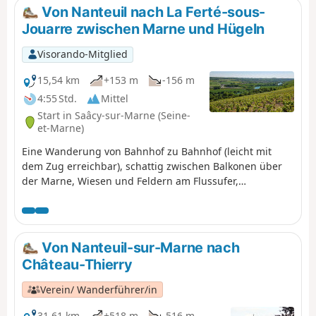
die über die kleinen Straßen dieses reizvollen Tals und
Von Nanteuil nach La Ferté-sous-
die Gemeindewege führen, auf denen motorisierte
Jouarre zwischen Marne und Hügeln
Fahrzeuge wie Quads oder Geländewagen verboten
sind.
Visorando-Mitglied
15,54 km
+153 m
-156 m
4:55 Std.
Mittel
Start in Saâcy-sur-Marne (Seine-
et-Marne)
Eine Wanderung von Bahnhof zu Bahnhof (leicht mit
dem Zug erreichbar), schattig zwischen Balkonen über
der Marne, Wiesen und Feldern am Flussufer,
abwechselnd Wald und Weinberge. Die Route verläuft in
einer relativ wilden und ruhigen Schleife der Marne.
Ideal bei trockenem und sonnigem Wetter. (!) Achten Sie
auf die Jagdtage. Informieren Sie sich beim Rathaus
Von Nanteuil-sur-Marne nach
über die Jagdtage (jeden zweiten Sonntag).
Château-Thierry
Verein/ Wanderführer/in
31,61 km
+518 m
-516 m