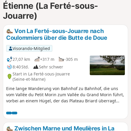
Étienne (La Ferté-sous-
m
Jouarre)
Von La Ferté-sous-Jouarre nach
Coulommiers über die Butte de Doue
Visorando-Mitglied
27,07 km
+317 m
-305 m
8:40 Std.
Sehr schwer
Start in La Ferté-sous-Jouarre
(Seine-et-Marne)
Eine lange Wanderung von Bahnhof zu Bahnhof, die uns
vom Vallée du Petit Morin zum Vallée du Grand Morin führt,
vorbei an einem Hügel, der das Plateau Briard überragt
und einen weiten Ausblick bietet. Eine Route mit
abwechslungsreichen Landschaften zwischen Wäldern,
Feldern und Weiden an den Hängen. Charmante Bäche und
ein schönes architektonisches Erbe runden das Bild ab.
Zwischen Marne und Meulières in La