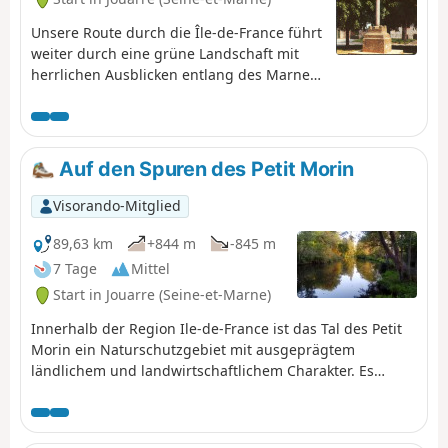
Unsere Route durch die Île-de-France führt
weiter durch eine grüne Landschaft mit
herrlichen Ausblicken entlang des Marne-
Tals, geprägt von historischem und
religiösem Erbe.Saint-Colomban
bevorzugte auf seinem Weg ins Exil die
einladenderen Täler; er folgte der Marne
Auf den Spuren des Petit Morin
und dann über Reims in Richtung Metz; er
setzte seine Evangelisierungsarbeit im
Visorando-Mitglied
Maastal fort, vom Rhein bis zum Bodensee,
bevor er über die Alpenpässe nach Italien
89,63 km
+844 m
-845 m
zurückkehrte und in Bobbio Halt machte.
7 Tage
Mittel
Start in Jouarre (Seine-et-Marne)
Innerhalb der Region Ile-de-France ist das Tal des Petit
Morin ein Naturschutzgebiet mit ausgeprägtem
ländlichem und landwirtschaftlichem Charakter. Es
handelt sich hierbei nicht um eine Etappenwanderung
im eigentlichen Sinne, sondern um sieben
Rundwanderungen mit einer Dauer von 3 bis 4 Stunden,