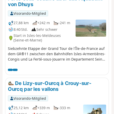
von Dhuys
Visorando-Mitglied
27,88 km
+242 m
-241 m
8:40 Std.
Sehr schwer
Start in Isles-les-Meldeuses
(Seine-et-Marne)
Siebzehnte Etappe der Grand Tour de l'Île-de-France auf
dem GR®11 zwischen den Bahnhöfen Isles-Armentières-
Congis und La Ferté-sous-Jouarre im Departement Seine-
et-Marne. Diese Etappe besteht aus einem Aufstieg
durch das Marne-Tal, das vom südlichen Plateau
(Ausläufer der Brie) aus entlanggewandert wird.
Außerdem folgt der GR® auf mehr als der Hälfte der
De Lizy-sur-Ourcq à Crouy-sur-
Strecke dem Verlauf des Aquädukts von Dhuys, was
Ourcq par les vallons
einen ebenen und somit relativ einfachen Weg
garantiert.
Visorando-Mitglied
25,12 km
+339 m
-333 m