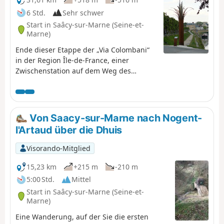
6 Std.
Sehr schwer
Start in Saâcy-sur-Marne (Seine-et-
Marne)
Ende dieser Etappe der „Via Colombani“
in der Region Île-de-France, einer
Zwischenstation auf dem Weg des
Heiligen Kolumban, der durch nicht
weniger als fünf europäische Länder
führt. Die Erfassung des Chemin de
Saint-Colomban bot Gelegenheit, an
Von Saacy-sur-Marne nach Nogent-
seine bedeutende Rolle bei der
l'Artaud über die Dhuis
Gründung von Klöstern im entstehenden
christlichen Europa zu erinnern. Die
Visorando-Mitglied
europäischen Colomban-Vereinigungen
haben sich daraufhin
15,23 km
+215 m
-210 m
zusammengeschlossen, um die Route
5:00 Std.
Mittel
dieses Mönchs durch Europa zu erfassen
Start in Saâcy-sur-Marne (Seine-et-
und die wichtigsten Stationen dieses
Marne)
Weges mit einer Bronzetafel zu
Eine Wanderung, auf der Sie die ersten
kennzeichnen.