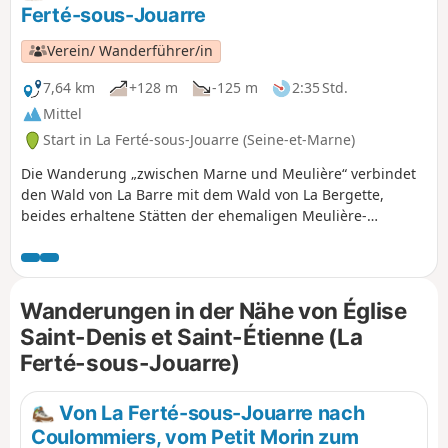
Ferté-sous-Jouarre
Verein/ Wanderführer/in
7,64 km
+128 m
-125 m
2:35 Std.
Mittel
Start in La Ferté-sous-Jouarre (Seine-et-Marne)
Die Wanderung „zwischen Marne und Meulière“ verbindet
den Wald von La Barre mit dem Wald von La Bergette,
beides erhaltene Stätten der ehemaligen Meulière-
Steinbrüche, die den Reichtum von La Ferté-sous-Jouarre
begründeten.
Wanderungen in der Nähe von Église
Saint-Denis et Saint-Étienne (La
Ferté-sous-Jouarre)
Von La Ferté-sous-Jouarre nach
Coulommiers, vom Petit Morin zum