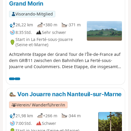
Grand Morin
Visorando-Mitglied
26,22 km
+380 m
-371 m
8:35 Std.
Sehr schwer
Start in La Ferté-sous-Jouarre
(Seine-et-Marne)
Achtzehnte Etappe der Grand Tour de l'Île-de-France auf
dem GR®11 zwischen den Bahnhöfen La Ferté-sous-
Jouarre und Coulommiers. Diese Etappe, die insgesamt
in Nord-Süd-Richtung verläuft, beginnt mit der
Durchquerung der Brie und gipfelt im Aufstieg zum
Hügel von Doue, der das Plateau überragt. Sie verbindet
auch die beiden Flüsse namens Morin, den Petit im
Von Jouarre nach Nanteuil-sur-Marne
Norden und den Grand im Süden.
Verein/ Wanderführer/in
21,98 km
+266 m
-344 m
7:00 Std.
Schwer
Start in Jouarre (Seine-et-Marne)