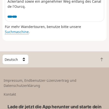
Ackerland sowie ein angenehmer Weg entlang des Canal
de l'Ourcq.
Für mehr Wandertouren, benutze bitte unsere
Suchmaschine
.
W
Z
ä
u
h
r
l
ü
e
Impressum, Endbenutzer-Lizenzvertrag und
c
e
Datenschutzerklärung
k
i
n
n
Kontakt
a
L
c
a
Lade dir jetzt die App herunter und starte dein
h
n