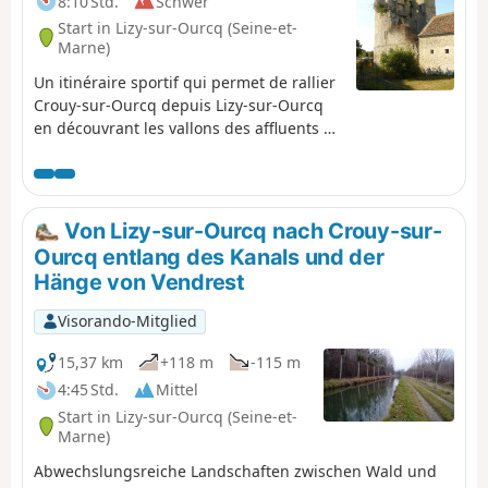
8:10 Std.
Schwer
Start in Lizy-sur-Ourcq (Seine-et-
Marne)
Un itinéraire sportif qui permet de rallier
Crouy-sur-Ourcq depuis Lizy-sur-Ourcq
en découvrant les vallons des affluents de
la rive gauche de l'Ourcq tout en
traversant les villages qui les peuplent.
Von Lizy-sur-Ourcq nach Crouy-sur-
Ourcq entlang des Kanals und der
Hänge von Vendrest
Visorando-Mitglied
15,37 km
+118 m
-115 m
4:45 Std.
Mittel
Start in Lizy-sur-Ourcq (Seine-et-
Marne)
Abwechslungsreiche Landschaften zwischen Wald und