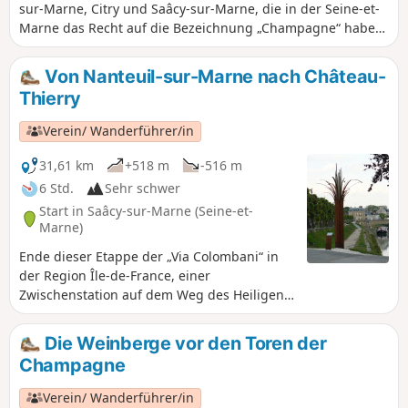
sur-Marne, Citry und Saâcy-sur-Marne, die in der Seine-et-
Marne das Recht auf die Bezeichnung „Champagne“ haben.
Eine fröhliche Wanderung, bei der wir wunderschöne
Ausblicke auf das Marne-Tal und seine Hänge entdecken,
Von Nanteuil-sur-Marne nach Château-
auf denen sich sonnige Weinberge und tiefe Wälder
Thierry
abwechseln.
Verein/ Wanderführer/in
31,61 km
+518 m
-516 m
6 Std.
Sehr schwer
Start in Saâcy-sur-Marne (Seine-et-
Marne)
Ende dieser Etappe der „Via Colombani“ in
der Region Île-de-France, einer
Zwischenstation auf dem Weg des Heiligen
Kolumban, der durch nicht weniger als fünf
europäische Länder führt. Die Erfassung des
Die Weinberge vor den Toren der
Chemin de Saint-Colomban bot Gelegenheit,
Champagne
an seine bedeutende Rolle bei der
Gründung von Klöstern im entstehenden
Verein/ Wanderführer/in