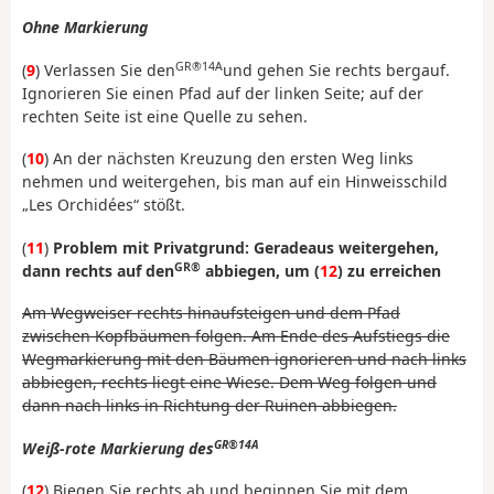
Ohne Markierung
GR®14A
(
9
) Verlassen Sie den
und gehen Sie rechts bergauf.
Ignorieren Sie einen Pfad auf der linken Seite; auf der
rechten Seite ist eine Quelle zu sehen.
(
10
) An der nächsten Kreuzung den ersten Weg links
nehmen und weitergehen, bis man auf ein Hinweisschild
„Les Orchidées“ stößt.
(
11
)
Problem mit Privatgrund: Geradeaus weitergehen,
GR®
dann rechts auf den
abbiegen, um (
12
) zu erreichen
Am Wegweiser rechts hinaufsteigen und dem Pfad
zwischen Kopfbäumen folgen. Am Ende des Aufstiegs die
Wegmarkierung mit den Bäumen ignorieren und nach links
abbiegen, rechts liegt eine Wiese. Dem Weg folgen und
dann nach links in Richtung der Ruinen abbiegen.
GR®14A
Weiß-rote Markierung des
(
12
) Biegen Sie rechts ab und beginnen Sie mit dem