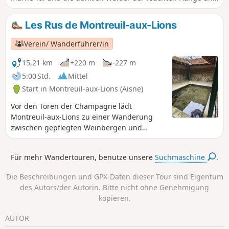
ermöglicht es Ihnen, die kleinen Waschhäuser des Brie
sowie die Ausblicke zu entdecken, die die Maler der „École
Les Rus de Montreuil-aux-Lions
de Luzancy“ inspiriert haben.
Verein/ Wanderführer/in
15,21 km
+220 m
-227 m
5:00 Std.
Mittel
Start in Montreuil-aux-Lions (Aisne)
Vor den Toren der Champagne lädt
Montreuil-aux-Lions zu einer Wanderung
zwischen gepflegten Weinbergen und
sprudelnden Bächen ein. Neben dem
imposanten Rathaus und der
Für mehr Wandertouren, benutze unsere
Suchmaschine
.
denkmalgeschützten Kirche Saint-Martin
laden zahlreiche Wege dazu ein, das gut
Die Beschreibungen und GPX-Daten dieser Tour sind Eigentum
erhaltene lokale Kulturerbe zu entdecken.
des Autors/der Autorin. Bitte nicht ohne Genehmigung
Montreuil-aux-Lions steckt voller manchmal
kopieren.
vergessener Schätze, die es
wiederzuentdecken gilt.
AUTOR