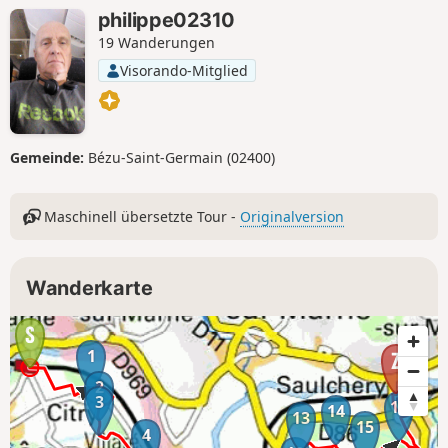
philippe02310
19 Wanderungen
Visorando-Mitglied
Gemeinde:
Bézu-Saint-Germain (02400)
Maschinell übersetzte Tour -
Originalversion
Wanderkarte
1
2
3
16
14
13
15
4