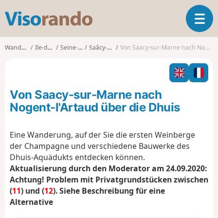
V
T
i
o
s
g
o
Wanderungen
Ile-de-France
Seine-et-Marne
Saâcy-sur-Marne
Von Saacy-sur-Marne nach Nogent-l'Artaud über die Dhuis
g
r
l
a
e
n
n
d
Von Saacy-sur-Marne nach
a
o
v
Nogent-l'Artaud über die Dhuis
i
g
Eine Wanderung, auf der Sie die ersten Weinberge
a
der Champagne und verschiedene Bauwerke des
t
i
Dhuis-Aquädukts entdecken können.
o
Aktualisierung durch den Moderator am 24.09.2020:
n
Achtung! Problem mit Privatgrundstücken zwischen
(
11
) und (
12
). Siehe Beschreibung für eine
Alternative