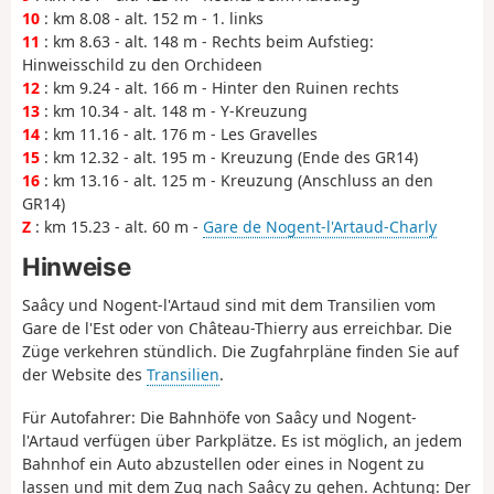
10
: km 8.08 - alt. 152 m - 1. links
11
: km 8.63 - alt. 148 m - Rechts beim Aufstieg:
Hinweisschild zu den Orchideen
12
: km 9.24 - alt. 166 m - Hinter den Ruinen rechts
13
: km 10.34 - alt. 148 m - Y-Kreuzung
14
: km 11.16 - alt. 176 m - Les Gravelles
15
: km 12.32 - alt. 195 m - Kreuzung (Ende des GR14)
16
: km 13.16 - alt. 125 m - Kreuzung (Anschluss an den
GR14)
Z
: km 15.23 - alt. 60 m -
Gare de Nogent-l'Artaud-Charly
Hinweise
Saâcy und Nogent-l'Artaud sind mit dem Transilien vom
Gare de l'Est oder von Château-Thierry aus erreichbar. Die
Züge verkehren stündlich. Die Zugfahrpläne finden Sie auf
der Website des
Transilien
.
Für Autofahrer: Die Bahnhöfe von Saâcy und Nogent-
l'Artaud verfügen über Parkplätze. Es ist möglich, an jedem
Bahnhof ein Auto abzustellen oder eines in Nogent zu
lassen und mit dem Zug nach Saâcy zu gehen. Achtung: Der