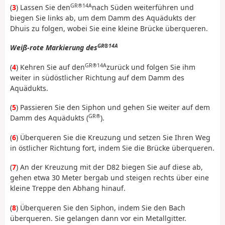
GR®14A
(
3
) Lassen Sie den
nach Süden weiterführen und
biegen Sie links ab, um dem Damm des Aquädukts der
Dhuis zu folgen, wobei Sie eine kleine Brücke überqueren.
GR®14A
Weiß-rote Markierung des
GR®14A
(
4
) Kehren Sie auf den
zurück und folgen Sie ihm
weiter in südöstlicher Richtung auf dem Damm des
Aquädukts.
(
5
) Passieren Sie den Siphon und gehen Sie weiter auf dem
GR®
Damm des Aquädukts (
).
(
6
) Überqueren Sie die Kreuzung und setzen Sie Ihren Weg
in östlicher Richtung fort, indem Sie die Brücke überqueren.
(
7
) An der Kreuzung mit der D82 biegen Sie auf diese ab,
gehen etwa 30 Meter bergab und steigen rechts über eine
kleine Treppe den Abhang hinauf.
(
8
) Überqueren Sie den Siphon, indem Sie den Bach
überqueren. Sie gelangen dann vor ein Metallgitter.