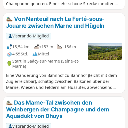
Champagne gehören. Eine sehr schöne Strecke inmitten
der Weinberge und entlang des Aquädukts von Dhuis,
gespickt mit schönen Aussichtspunkten und Orten, die zu
Von Nanteuil nach La Ferté-sous-
einer Pause am Ufer der Marne einladen.
Jouarre zwischen Marne und Hügeln
Visorando-Mitglied
15,54 km
+153 m
-156 m
4:55 Std.
Mittel
Start in Saâcy-sur-Marne (Seine-et-
Marne)
Eine Wanderung von Bahnhof zu Bahnhof (leicht mit dem
Zug erreichbar), schattig zwischen Balkonen über der
Marne, Wiesen und Feldern am Flussufer, abwechselnd
Wald und Weinberge. Die Route verläuft in einer relativ
wilden und ruhigen Schleife der Marne. Ideal bei
Das Marne-Tal zwischen den
trockenem und sonnigem Wetter. (!) Achten Sie auf die
Weinbergen der Champagne und dem
Jagdtage. Informieren Sie sich beim Rathaus über die
Aquädukt von Dhuys
Jagdtage (jeden zweiten Sonntag).
Visorando-Mitglied