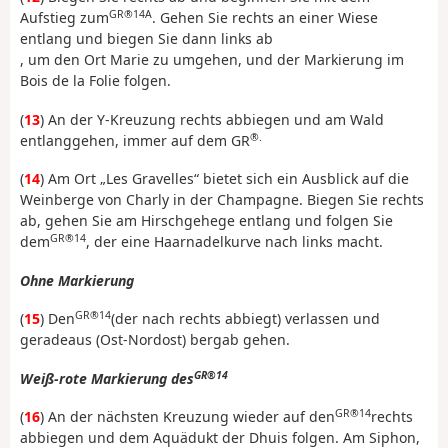
GR®14A
Aufstieg zum
. Gehen Sie rechts an einer Wiese
entlang und biegen Sie dann links ab
, um den Ort Marie zu umgehen, und der Markierung im
Bois de la Folie folgen.
(
13
) An der Y-Kreuzung rechts abbiegen und am Wald
®.
entlanggehen, immer auf dem GR
(
14
) Am Ort „Les Gravelles“ bietet sich ein Ausblick auf die
Weinberge von Charly in der Champagne. Biegen Sie rechts
ab, gehen Sie am Hirschgehege entlang und folgen Sie
GR®14
dem
, der eine Haarnadelkurve nach links macht.
Ohne Markierung
GR®14
(
15
) Den
(der nach rechts abbiegt) verlassen und
geradeaus (Ost-Nordost) bergab gehen.
GR®14
Weiß-rote Markierung des
GR®14
(
16
) An der nächsten Kreuzung wieder auf den
rechts
abbiegen und dem Aquädukt der Dhuis folgen. Am Siphon,