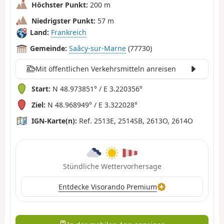
Höchster Punkt:
200 m
Niedrigster Punkt:
57 m
Land:
Frankreich
Gemeinde:
Saâcy-sur-Marne
(77730)
Mit öffentlichen Verkehrsmitteln anreisen
Start:
N 48.973851° / E 3.220356°
Ziel:
N 48.968949° / E 3.322028°
IGN-Karte(n):
Ref. 2513E, 2514SB, 2613O, 2614O
Stündliche Wettervorhersage
Entdecke Visorando Premium