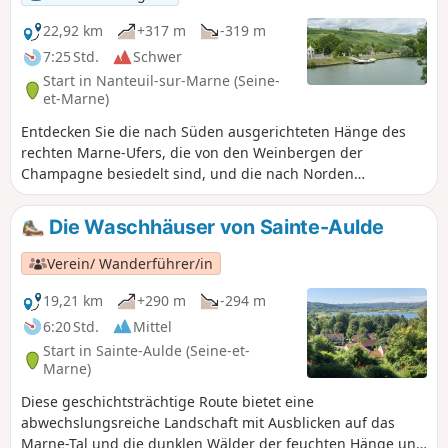
22,92 km
+317 m
-319 m
7:25 Std.
Schwer
Start in Nanteuil-sur-Marne (Seine-
et-Marne)
Entdecken Sie die nach Süden ausgerichteten Hänge des
rechten Marne-Ufers, die von den Weinbergen der
Champagne besiedelt sind, und die nach Norden
ausgerichteten Hänge des linken Ufers mit ihren
Laubwäldern und dem Aquädukt von Dhuys. Die Durchfahrt
Die Waschhäuser von Sainte-Aulde
durch einige hübsche Weindörfer verschönert die Reise.
Verein/ Wanderführer/in
19,21 km
+290 m
-294 m
6:20 Std.
Mittel
Start in Sainte-Aulde (Seine-et-
Marne)
Diese geschichtsträchtige Route bietet eine
abwechslungsreiche Landschaft mit Ausblicken auf das
Marne-Tal und die dunklen Wälder der feuchten Hänge und