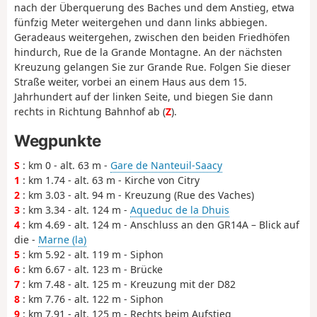
nach der Überquerung des Baches und dem Anstieg, etwa
fünfzig Meter weitergehen und dann links abbiegen.
Geradeaus weitergehen, zwischen den beiden Friedhöfen
hindurch, Rue de la Grande Montagne. An der nächsten
Kreuzung gelangen Sie zur Grande Rue. Folgen Sie dieser
Straße weiter, vorbei an einem Haus aus dem 15.
Jahrhundert auf der linken Seite, und biegen Sie dann
rechts in Richtung Bahnhof ab (
Z
).
Wegpunkte
S
: km 0 - alt. 63 m -
Gare de Nanteuil-Saacy
1
: km 1.74 - alt. 63 m - Kirche von Citry
2
: km 3.03 - alt. 94 m - Kreuzung (Rue des Vaches)
3
: km 3.34 - alt. 124 m -
Aqueduc de la Dhuis
4
: km 4.69 - alt. 124 m - Anschluss an den GR14A – Blick auf
die -
Marne (la)
5
: km 5.92 - alt. 119 m - Siphon
6
: km 6.67 - alt. 123 m - Brücke
7
: km 7.48 - alt. 125 m - Kreuzung mit der D82
8
: km 7.76 - alt. 122 m - Siphon
9
: km 7.91 - alt. 125 m - Rechts beim Aufstieg