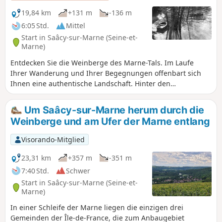
christlichen Europa zu erinnern. Die
europäischen Colomban-Vereinigungen
19,84 km
+131 m
-136 m
haben sich daraufhin
6:05 Std.
Mittel
zusammengeschlossen, um die Route dieses
Start in Saâcy-sur-Marne (Seine-et-
Mönchs durch Europa zu erfassen und die
Marne)
wichtigsten Stationen dieses Weges mit
Entdecken Sie die Weinberge des Marne-Tals. Im Laufe
einer Bronzetafel zu kennzeichnen.
Ihrer Wanderung und Ihrer Begegnungen offenbart sich
Ihnen eine authentische Landschaft. Hinter den
Weinbergen, die sich entlang der Marne schlängeln,
offenbaren sich lichtdurchflutete Landschaften. Genießen
Um Saâcy-sur-Marne herum durch die
Sie eine großzügige Region, die Ihnen bei Ihrem Besuch an
Weinberge und am Ufer der Marne entlang
den Toren der Champagne Tradition und Weinverkostungen
zu bieten hat!
Visorando-Mitglied
23,31 km
+357 m
-351 m
7:40 Std.
Schwer
Start in Saâcy-sur-Marne (Seine-et-
Marne)
In einer Schleife der Marne liegen die einzigen drei
Gemeinden der Île-de-France, die zum Anbaugebiet