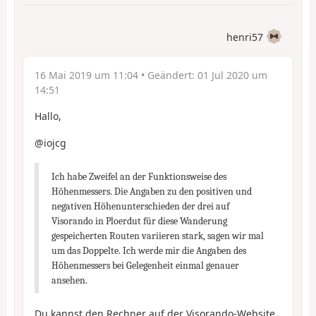
henri57
16 Mai 2019 um 11:04
• Geändert:
01 Jul 2020 um
14:51
Hallo,
@iojcg
Ich habe Zweifel an der Funktionsweise des
Höhenmessers. Die Angaben zu den positiven und
negativen Höhenunterschieden der drei auf
Visorando in Ploerdut für diese Wanderung
gespeicherten Routen variieren stark, sagen wir mal
um das Doppelte. Ich werde mir die Angaben des
Höhenmessers bei Gelegenheit einmal genauer
ansehen.
Du kannst den Rechner auf der Visorando-Website