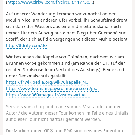
(
https://www.cirkwi.com/fr/circuit/117730...
)
Auf unserer Wanderung kommen wir zunächst an der
Moulin Nicol am anderen Ufer vorbei; ihr Schaufelrad dreht
sich dank des Wassers aus einem Umleitungskanal noch
immer. Hier ein Auszug aus einem Blog über Guémené-sur-
Scorff, der sich auf die Vergangenheit dieser Mühle bezieht.
http://tldrify.com/tkz
Wir besuchen die Kapelle von Crénénan, nachdem wir am
Brunnen vorbeigekommen sind (am Rande der D1, auf der
rechten Straßenseite im Verlauf des Aufstiegs). Beide sind
unter Denkmalschutz gestellt
https://fr.wikipedia.org/wiki/Chapelle_N...
https://www.tourismepaysroimorvan.com/pr...
https://www.360images.fr/visites-virtuel...
Sei stets vorsichtig und plane voraus. Visorando und der
Autor / die Autorin dieser Tour können im Falle eines Unfalls
auf dieser Tour nicht haftbar gemacht werden.
Die Markierungen GR® und PR® sind geistiges Eigentum