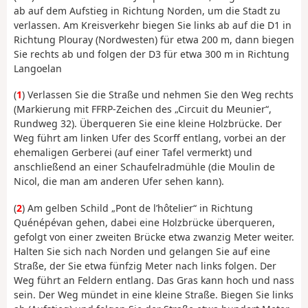
ab auf dem Aufstieg in Richtung Norden, um die Stadt zu
verlassen. Am Kreisverkehr biegen Sie links ab auf die D1 in
Richtung Plouray (Nordwesten) für etwa 200 m, dann biegen
Sie rechts ab und folgen der D3 für etwa 300 m in Richtung
Langoelan
(
1
) Verlassen Sie die Straße und nehmen Sie den Weg rechts
(Markierung mit FFRP-Zeichen des „Circuit du Meunier“,
Rundweg 32). Überqueren Sie eine kleine Holzbrücke. Der
Weg führt am linken Ufer des Scorff entlang, vorbei an der
ehemaligen Gerberei (auf einer Tafel vermerkt) und
anschließend an einer Schaufelradmühle (die Moulin de
Nicol, die man am anderen Ufer sehen kann).
(
2
) Am gelben Schild „Pont de l’hôtelier“ in Richtung
Quénépévan gehen, dabei eine Holzbrücke überqueren,
gefolgt von einer zweiten Brücke etwa zwanzig Meter weiter.
Halten Sie sich nach Norden und gelangen Sie auf eine
Straße, der Sie etwa fünfzig Meter nach links folgen. Der
Weg führt an Feldern entlang. Das Gras kann hoch und nass
sein. Der Weg mündet in eine kleine Straße. Biegen Sie links