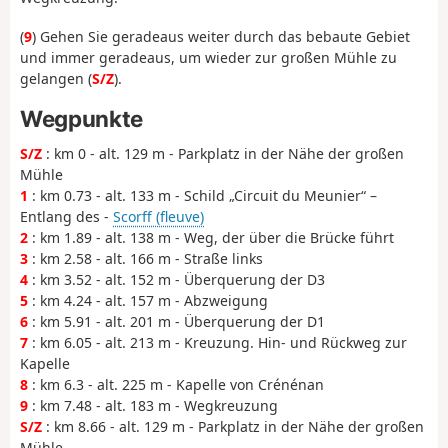
(
9
) Gehen Sie geradeaus weiter durch das bebaute Gebiet
und immer geradeaus, um wieder zur großen Mühle zu
gelangen (
S/Z
).
Wegpunkte
S/Z
: km 0 - alt. 129 m - Parkplatz in der Nähe der großen
Mühle
1
: km 0.73 - alt. 133 m - Schild „Circuit du Meunier“ –
Entlang des -
Scorff (fleuve)
2
: km 1.89 - alt. 138 m - Weg, der über die Brücke führt
3
: km 2.58 - alt. 166 m - Straße links
4
: km 3.52 - alt. 152 m - Überquerung der D3
5
: km 4.24 - alt. 157 m - Abzweigung
6
: km 5.91 - alt. 201 m - Überquerung der D1
7
: km 6.05 - alt. 213 m - Kreuzung. Hin- und Rückweg zur
Kapelle
8
: km 6.3 - alt. 225 m - Kapelle von Crénénan
9
: km 7.48 - alt. 183 m - Wegkreuzung
S/Z
: km 8.66 - alt. 129 m - Parkplatz in der Nähe der großen
Mühle