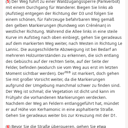
(
5
) Der Weg führt zu einer Waldzugangssperre (Parkverbot)
mit einem Durchgang für Wanderer. Biegen Sie links ab
(Aufstieg) entgegen der Richtung der D3 und folgen Sie
einem schönen, für Fahrzeuge befahrbaren Weg gemäß
den gelben Markierungen (Rundweg von Crénénan) in
westlicher Richtung. Während die Allee links in eine steile
Kurve im Aufstieg nach oben einbiegt, gehen Sie geradeaus
auf dem markierten Weg weiter, nach Westen in Richtung Le
Lannic. Die ausgeschilderte Abzweigung ist bei Bedarf an
mehreren Holzunterständen zu erkennen, die sich entlang
des Gebüschs auf der rechten Seite, auf der Seite der
Felder, befinden (wodurch sie vom Weg aus erst im letzten
PR®
Moment sichtbar werden). Der
ist markiert, doch gehen
Sie mit großer Vorsicht weiter, da die Markierungen
aufgrund der Umgebung manchmal schwer zu finden sind.
Der Weg ist schmal; die Vegetation ist dicht und kann im
Frühjahr die vorhandenen Markierungen verdecken.
Nachdem der Weg an Feldern entlanggeführt hat, mündet
er auf Höhe von Kerhamonic in eine asphaltierte Straße.
Gehen Sie geradeaus weiter bis zur Kreuzung mit der D1.
(
6
) Bevor Sie die Straße überqueren, gehen Sie etwa