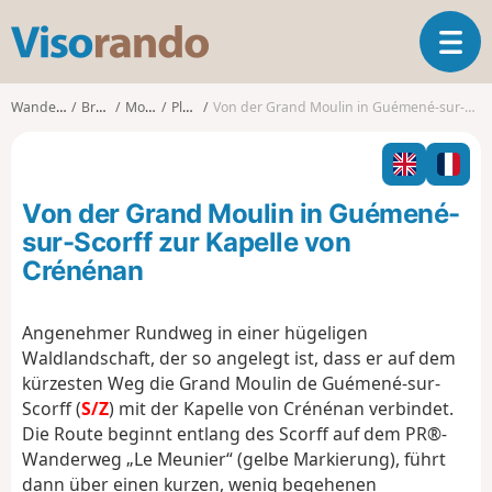
V
T
i
o
s
g
o
Wanderungen
Bretagne
Morbihan
Ploërdut
Von der Grand Moulin in Guémené-sur-Scorff zur Kapelle von Crénénan
g
r
l
a
e
n
n
d
Von der Grand Moulin in Guémené-
a
o
v
sur-Scorff zur Kapelle von
i
Crénénan
g
a
t
Angenehmer Rundweg in einer hügeligen
i
Waldlandschaft, der so angelegt ist, dass er auf dem
o
kürzesten Weg die Grand Moulin de Guémené-sur-
n
Scorff (
S/Z
) mit der Kapelle von Crénénan verbindet.
Die Route beginnt entlang des Scorff auf dem PR®-
Wanderweg „Le Meunier“ (gelbe Markierung), führt
dann über einen kurzen, wenig begehenen