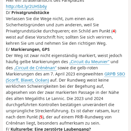
Hier ein Straßenansicht des Parkplatzes
http://bit.ly/2UHSb6y
D/
Privatgrundstücke
Verlassen Sie die Wege nicht, zum einen aus
Sicherheitsgründen und zum anderen, weil Sie
Privatgrundstücke durchqueren; ein Schild am Punkt (
4
)
weist auf diese Vorschrift hin; sollten Sie sich verirren,
kehren Sie um und nehmen Sie den richtigen Weg.
E/
Markierungen, GPS
Der Weg ist zwar nicht eigenständig markiert, weist jedoch
häufig gelbe Markierungen des
„Circuit du Meunier“
und
des
„Circuit de Crénénan“
sowie die gelb-roten
Markierungen des am 7. April 2023 eingeweihten
GRP® SBO
(Scorff, Blavet, Océan)
auf. Der Rundweg weist keine
wirklichen Schwierigkeiten bei der Begehung auf,
abgesehen von der zwar markierten Passage in der Nähe
des alten Megaliths Le Lannic. Die 2023 und 2024
durchgeführten Kontrollen bestätigen unverändert die
ursprüngliche Streckenführung. Es ist daher ratsam, kurz
nach dem Punkt (
5
), der auf einem PR®-Rundweg von
Crénénan liegt, besonders aufmerksam zu sein.
F/
Kulturerbe: Eine zerstörte Laubengang?