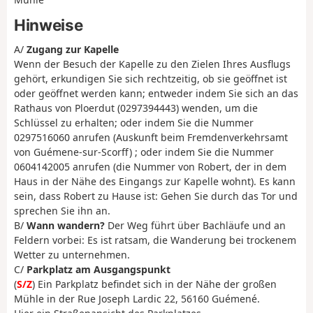
Hinweise
A/
Zugang zur Kapelle
Wenn der Besuch der Kapelle zu den Zielen Ihres Ausflugs
gehört, erkundigen Sie sich rechtzeitig, ob sie geöffnet ist
oder geöffnet werden kann; entweder indem Sie sich an das
Rathaus von Ploerdut (0297394443) wenden, um die
Schlüssel zu erhalten; oder indem Sie die Nummer
0297516060 anrufen (Auskunft beim Fremdenverkehrsamt
von Guémene-sur-Scorff) ; oder indem Sie die Nummer
0604142005 anrufen (die Nummer von Robert, der in dem
Haus in der Nähe des Eingangs zur Kapelle wohnt). Es kann
sein, dass Robert zu Hause ist: Gehen Sie durch das Tor und
sprechen Sie ihn an.
B/
Wann wandern?
Der Weg führt über Bachläufe und an
Feldern vorbei: Es ist ratsam, die Wanderung bei trockenem
Wetter zu unternehmen.
C/
Parkplatz am Ausgangspunkt
(
S/Z
) Ein Parkplatz befindet sich in der Nähe der großen
Mühle in der Rue Joseph Lardic 22, 56160 Guémené.