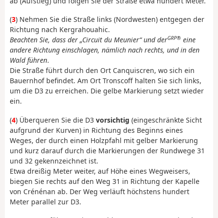
ab (Aufstieg) und folgen Sie der Straße etwa hundert Meter.
(
3
) Nehmen Sie die Straße links (Nordwesten) entgegen der
Richtung nach Kergrahouahic.
GRP®
Beachten Sie, dass der „Circuit du Meunier“ und der
eine
andere Richtung einschlagen, nämlich nach rechts, und in den
Wald führen
.
Die Straße führt durch den Ort Canquiscren, wo sich ein
Bauernhof befindet. Am Ort Tronscoff halten Sie sich links,
um die D3 zu erreichen. Die gelbe Markierung setzt wieder
ein.
(
4
) Überqueren Sie die D3
vorsichtig
(eingeschränkte Sicht
aufgrund der Kurven) in Richtung des Beginns eines
Weges, der durch einen Holzpfahl mit gelber Markierung
und kurz darauf durch die Markierungen der Rundwege 31
und 32 gekennzeichnet ist.
Etwa dreißig Meter weiter, auf Höhe eines Wegweisers,
biegen Sie rechts auf den Weg 31 in Richtung der Kapelle
von Crénénan ab. Der Weg verläuft höchstens hundert
Meter parallel zur D3.