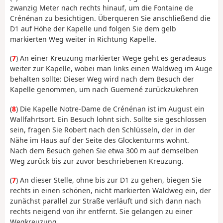
zwanzig Meter nach rechts hinauf, um die Fontaine de
Crénénan zu besichtigen. Überqueren Sie anschließend die
D1 auf Höhe der Kapelle und folgen Sie dem gelb
markierten Weg weiter in Richtung Kapelle.
(
7
) An einer Kreuzung markierter Wege geht es geradeaus
weiter zur Kapelle, wobei man links einen Waldweg im Auge
behalten sollte: Dieser Weg wird nach dem Besuch der
Kapelle genommen, um nach Guemené zurückzukehren
(
8
) Die Kapelle Notre-Dame de Crénénan ist im August ein
Wallfahrtsort. Ein Besuch lohnt sich. Sollte sie geschlossen
sein, fragen Sie Robert nach den Schlüsseln, der in der
Nähe im Haus auf der Seite des Glockenturms wohnt.
Nach dem Besuch gehen Sie etwa 300 m auf demselben
Weg zurück bis zur zuvor beschriebenen Kreuzung.
(
7
) An dieser Stelle, ohne bis zur D1 zu gehen, biegen Sie
rechts in einen schönen, nicht markierten Waldweg ein, der
zunächst parallel zur Straße verläuft und sich dann nach
rechts neigend von ihr entfernt. Sie gelangen zu einer
Wegkreuzung.