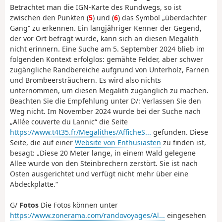
Betrachtet man die IGN-Karte des Rundwegs, so ist
zwischen den Punkten (
5
) und (
6
) das Symbol „überdachter
Gang“ zu erkennen. Ein langjähriger Kenner der Gegend,
der vor Ort befragt wurde, kann sich an diesen Megalith
nicht erinnern. Eine Suche am 5. September 2024 blieb im
folgenden Kontext erfolglos: gemähte Felder, aber schwer
zugängliche Randbereiche aufgrund von Unterholz, Farnen
und Brombeersträuchern. Es wird also nichts
unternommen, um diesen Megalith zugänglich zu machen.
Beachten Sie die Empfehlung unter D/: Verlassen Sie den
Weg nicht. Im November 2024 wurde bei der Suche nach
„Allée couverte du Lannic“ die Seite
https://www.t4t35.fr/Megalithes/AfficheS...
gefunden. Diese
Seite, die auf einer
Website von Enthusiasten
zu finden ist,
besagt: „Diese 20 Meter lange, in einem Wald gelegene
Allee wurde von den Steinbrechern zerstört. Sie ist nach
Osten ausgerichtet und verfügt nicht mehr über eine
Abdeckplatte.“
G/
Fotos
Die Fotos können unter
https://www.zonerama.com/randovoyages/Al...
eingesehen