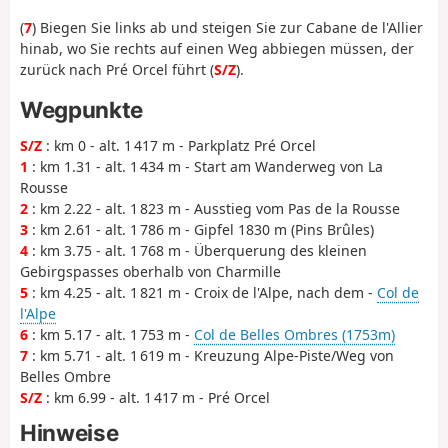
(
7
) Biegen Sie links ab und steigen Sie zur Cabane de l'Allier
hinab, wo Sie rechts auf einen Weg abbiegen müssen, der
zurück nach Pré Orcel führt (
S/Z
).
Wegpunkte
S/Z
: km 0 - alt. 1 417 m - Parkplatz Pré Orcel
1
: km 1.31 - alt. 1 434 m - Start am Wanderweg von La
Rousse
2
: km 2.22 - alt. 1 823 m - Ausstieg vom Pas de la Rousse
3
: km 2.61 - alt. 1 786 m - Gipfel 1830 m (Pins Brûles)
4
: km 3.75 - alt. 1 768 m - Überquerung des kleinen
Gebirgspasses oberhalb von Charmille
5
: km 4.25 - alt. 1 821 m - Croix de l'Alpe, nach dem -
Col de
l'Alpe
6
: km 5.17 - alt. 1 753 m -
Col de Belles Ombres (1753m)
7
: km 5.71 - alt. 1 619 m - Kreuzung Alpe-Piste/Weg von
Belles Ombre
S/Z
: km 6.99 - alt. 1 417 m - Pré Orcel
Hinweise