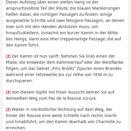
Dieser Aufstieg über einen steilen Hang ist der
anspruchsvollste Teil der Route; die blauen Markierungen
helfen dabei, die richtigen Passagen zu finden: einige
ausgesetzte Schritte und zwei felsigere Passagen, an denen
man sich mit den Händen abstützen muss, um
hinaufzuklettern, zunächst ein kurzer Kamin in der Mitte
des Hangs, dann eine eher treppenartige Passage, die auf
den Kamm führt.
(
2
) Der Kamm ist nun sanft: Nehmen Sie links einen der
Pfade, die entweder dem Kammverlauf oder der Westflanke
folgen, um das Gebiet „Pins Brûlés“ (Spuren eines Brandes
während einer Hitzewelle) bis zur Höhe von 1830 m zu
durchqueren.
(
3
) Von diesem Gipfel mit freier Aussicht kehren Sie auf
demselben Weg zum Pas de la Rousse zurück.
(
2
) Weiter in nordöstlicher Richtung auf dem Weg, der
hinter der Rousse eine weite Schleife nach rechts macht
und hinabführt, um den Kamm oberhalb von Charmille zu
erreichen.