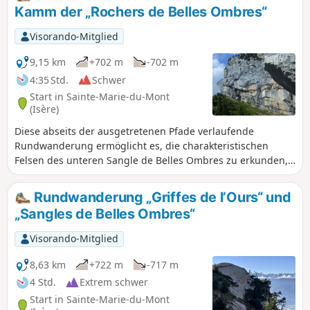
liegt ganz in der Nähe des Tunnel du Trèfle,
Kamm der „Rochers de Belles Ombres“
und wenn Sie aufmerksam sind, können Sie
vom Tunnel aus den unzugänglichen Bogen
Visorando-Mitglied
„Arche de la Morille“ erblicken.
9,15 km
+702 m
-702 m
4:35 Std.
Schwer
Start in Sainte-Marie-du-Mont
(Isère)
Diese abseits der ausgetretenen Pfade verlaufende
Rundwanderung ermöglicht es, die charakteristischen
Felsen des unteren Sangle de Belles Ombres zu erkunden,
anschließend einen Aufstieg auf den oberen Sangle zu
unternehmen, um dessen beeindruckende Kar-Formen zu
Rundwanderung „Griffes de l’Ours“ und
durchqueren, bevor man sich auf den Kamm hocharbeitet,
„Sangles de Belles Ombres“
um über die Rochers de Belles Ombres zum gleichnamigen
Pass zurückzukehren.
Visorando-Mitglied
8,63 km
+722 m
-717 m
4 Std.
Extrem schwer
Start in Sainte-Marie-du-Mont