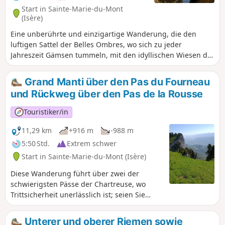
Start in Sainte-Marie-du-Mont
(Isère)
Eine unberührte und einzigartige Wanderung, die den
luftigen Sattel der Belles Ombres, wo sich zu jeder
Jahreszeit Gämsen tummeln, mit den idyllischen Wiesen der
Alpette verbindet, auf denen es von Murmeltieren wimmelt.
Diese Route verläuft größtenteils abseits der Wege und
Grand Manti über den Pas du Fourneau
erfordert trittsicheres Gehen sowie einen guten
und Rückweg über den Pas de la Rousse
Orientierungssinn. Es ist unwahrscheinlich, dass man
anderen Wanderern begegnet, außer am Croix de l'Alpe
Touristiker/in
und auf dem Wegabschnitt, der dorthin führt.
11,29 km
+916 m
-988 m
5:50 Std.
Extrem schwer
Start in Sainte-Marie-du-Mont (Isère)
Diese Wanderung führt über zwei der
schwierigsten Pässe der Chartreuse, wo
Trittsicherheit unerlässlich ist; seien Sie
beim Abstieg vom Pas de la Rousse
besonders vorsichtig. Der höchste Punkt
Unterer und oberer Riemen sowie