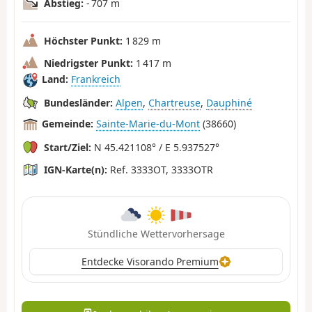
Abstieg:
- 707 m
Höchster Punkt:
1 829 m
Niedrigster Punkt:
1 417 m
Land:
Frankreich
Bundesländer:
Alpen
,
Chartreuse
,
Dauphiné
Gemeinde:
Sainte-Marie-du-Mont
(38660)
Start/Ziel:
N 45.421108° / E 5.937527°
IGN-Karte(n):
Ref. 3333OT, 3333OTR
Stündliche Wettervorhersage
Entdecke Visorando Premium