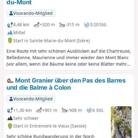
du-Mont
am Hang entlang in Richtung Les Prés
verläuft und schließlich über den heiklen
Visorando-Mitglied
Pas du Facteur wieder hinunter ins
Grésivaudan führt.
8,48 km
+320 m
-315 m
3:20 Std.
Mittel
Start in Sainte-Marie-du-Mont (Isère)
Eine Route mit sehr schönen Ausblicken auf die Chartreuse,
Belledonne, Maurienne und immer wieder den Mont Blanc
(vor allem, wenn die Bäume keine oder keine Blätter mehr
haben). Zahlreiche Bäche und Wildbäche sorgen für eine
schöne Atmosphäre, erfordern aber gutes Schuhwerk, es
Mont Granier über den Pas des Barres
sei denn, man mag nasse Füße. Leider scheint meine
und die Balme à Colon
Wegbeschreibung Probleme zu bereiten, daher empfehle
ich dringend die Nutzung von GPS und der Karte auf dem
Visorando-Mitglied
Handy!
11,30 km
+901 m
-908 m
6 Std.
Sehr schwer
Start in Entremont-le-Vieux (Savoie)
Sehr schöne Rundwanderung in der Nord-