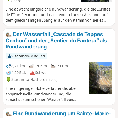
(Isère)
Eine abwechslungsreiche Rundwanderung, die die „Griffes
de l’Ours“ erkundet und nach einem kurzen Abschnitt auf
dem gleichnamigen „Sangle“ auf den Kamm von Belles
Ombres hinausführt. Die „Griffes de l'Ours“ werden
normalerweise auf demselben Weg zurückgelegt, auf dem
Der Wasserfall „Cascade de Teppes
man den Hinweg gegangen ist. Unsere Route ermöglicht
Cochon“ und der „Sentier du Facteur“ als
es, über einige felsige Passagen auf den Kamm
Rundwanderung
hinaufzusteigen und so die „Griffes de l'Ours“ aus allen
Blickwinkeln zu bewundern.
Visorando-Mitglied
8,21 km
+706 m
-711 m
4:20 Std.
Schwer
Start in La Flachère (Isère)
Eine in geringer Höhe verlaufende, aber
anspruchsvolle Rundwanderung, die
zunächst zum schönen Wasserfall von
Teppes Cochon führt, dann über den gut
markierten Weg von Pierre-Plate auf das
Eine Rundwanderung um Sainte-Marie-
Plateau des Petites Roches steigt, bevor sie