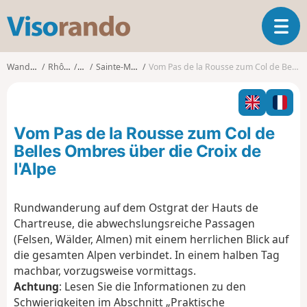
V
T
i
o
s
g
o
Wanderungen
Rhône-Alpes
Isère
Sainte-Marie-du-Mont
Vom Pas de la Rousse zum Col de Belles Ombres über die Croix de l'Alpe
g
r
l
a
e
n
n
d
Vom Pas de la Rousse zum Col de
a
o
v
Belles Ombres über die Croix de
i
l'Alpe
g
a
t
Rundwanderung auf dem Ostgrat der Hauts de
i
Chartreuse, die abwechslungsreiche Passagen
o
(Felsen, Wälder, Almen) mit einem herrlichen Blick auf
n
die gesamten Alpen verbindet. In einem halben Tag
machbar, vorzugsweise vormittags.
Achtung
: Lesen Sie die Informationen zu den
Schwierigkeiten im Abschnitt „Praktische