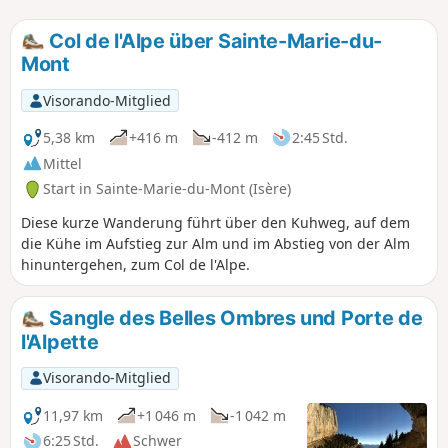
Col de l'Alpe über Sainte-Marie-du-
Mont
Visorando-Mitglied
5,38 km
+416 m
-412 m
2:45 Std.
Mittel
Start in Sainte-Marie-du-Mont (Isère)
Diese kurze Wanderung führt über den Kuhweg, auf dem
die Kühe im Aufstieg zur Alm und im Abstieg von der Alm
hinuntergehen, zum Col de l'Alpe.
Sangle des Belles Ombres und Porte de
l'Alpette
Visorando-Mitglied
11,97 km
+1 046 m
-1 042 m
6:25 Std.
Schwer