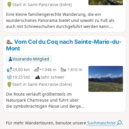
Weinberge und an Bienenstöcken
Start in Saint-Pancrasse (Isère)
vorbeikommen.
Eine kleine familiengerechte Wanderung, die ein
wunderschönes Panorama bietet und sowohl zu Fuß als
auch mit Schneeschuhen durchgeführt werden kann.
Achtung: Um diese Tour mit Schneeschuhen zu machen,
muss man in Les Meunières parken, da die Straße zum Col
Vom Col du Coq nach Sainte-Marie-du-
du Coq im Winter geschlossen ist. Das bedeutet 4 km und
Mont
500 m Höhenunterschied mehr.
Visorando-Mitglied
23,00 km
+1 348 m
-1 810 m
10:25 Std.
Sehr schwer
Start in Saint-Pancrasse (Isère)
Die Route verläuft größtenteils im
Naturpark Chartreuse und führt über
die symbolträchtigen Pässe und Berge
des Massivs. Eine Strecke, die steile
Aufstiege, Passagen über Hochebenen,
Für mehr Wandertouren, benutze unsere
Suchmaschine
.
Almen und ein Dorf miteinander