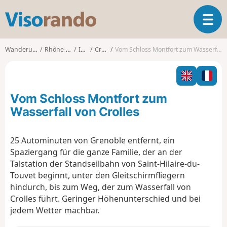
V
T
i
o
s
g
o
Wanderungen
Rhône-Alpes
Isère
Crolles
Vom Schloss Montfort zum Wasserfall von Crolles
g
r
l
a
e
n
n
d
Vom Schloss Montfort zum
a
o
v
Wasserfall von Crolles
i
g
25 Autominuten von Grenoble entfernt, ein
a
Spaziergang für die ganze Familie, der an der
t
i
Talstation der Standseilbahn von Saint-Hilaire-du-
o
Touvet beginnt, unter den Gleitschirmfliegern
n
hindurch, bis zum Weg, der zum Wasserfall von
Crolles führt. Geringer Höhenunterschied und bei
jedem Wetter machbar.