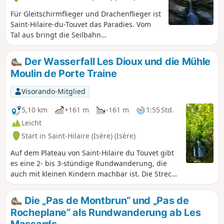
Für Gleitschirmflieger und Drachenflieger ist
Saint-Hilaire-du-Touvet das Paradies. Vom
Tal aus bringt die Seilbahn
Gleitschirmflieger und Wanderer auf das
Plateau des Petites Roches, von wo aus sich
Der Wasserfall Les Dioux und die Mühle
jeder in die Lüfte schwingen oder am
Moulin de Porte Traine
Abgrund auf dem Boden bleiben kann. Für
Wanderer bietet diese Route am Fuße der
Visorando-Mitglied
Dent de Crolles einen Aussichtspunkt über
das Tal und führt dann in den Wald, auf der
5,10 km
+161 m
-161 m
1:55 Std.
Suche nach den Überresten der Moulin de
Leicht
Porte-Traîne.
Start in Saint-Hilaire (Isère) (Isère)
Auf dem Plateau von Saint-Hilaire du Touvet gibt
es eine 2- bis 3-stündige Rundwanderung, die
auch mit kleinen Kindern machbar ist. Die Strecke
ist sehr schattig und liegt in der Nähe der
Gleitschirm-Übungshänge von Saint-Hilaire
Die „Pas de Montbrun“ und „Pas de
(Startplatz FFVL Sud), was für Kinder besonders
Rocheplane“ als Rundwanderung ab Les
spannend ist, da sie die Gleitschirme beim
Massards