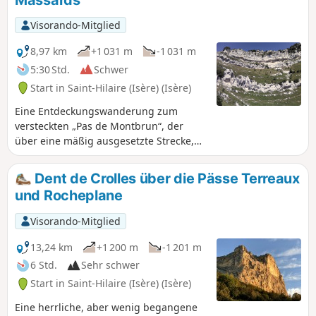
Aufsteigen beobachten können.
Visorando-Mitglied
8,97 km
+1 031 m
-1 031 m
5:30 Std.
Schwer
Start in Saint-Hilaire (Isère) (Isère)
Eine Entdeckungswanderung zum
versteckten „Pas de Montbrun“, der
über eine mäßig ausgesetzte Strecke,
die bis auf die Orientierung im oberen
Abschnitt keine größeren
Dent de Crolles über die Pässe Terreaux
Schwierigkeiten bereitet, zum Kamm
und Rocheplane
der „Rochers de Bellefont“ führt. Von
Les Massards aus folgt der Weg
Visorando-Mitglied
zunächst in Richtung Source du
Sanglier und dann zum Col de Marcieu,
13,24 km
+1 200 m
-1 201 m
den er gegenüber dem Pas de
6 Std.
Sehr schwer
Montbrun verlässt. Ein Pfad führt über
Start in Saint-Hilaire (Isère) (Isère)
ein Geröllfeld hinauf und erreicht nach
einigen kleinen Kletterpassagen den
Eine herrliche, aber wenig begangene