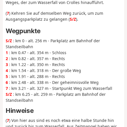
Weges, der zum Wasserfall von Crolles hinaufführt.
(
7
) Kehren Sie auf demselben Weg zurück, um zum
Ausgangsparkplatz zu gelangen (
S/Z
).
Wegpunkte
S/Z
: km 0 - alt. 256 m - Parkplatz am Bahnhof der
Standseilbahn
1
: km 0.47 - alt. 354 m - Schloss
2
: km 0.82 - alt. 357 m - Rechts
3
: km 1.22 - alt. 350 m - Rechts
4
: km 1.54 - alt. 318 m - Der große Weg
5
: km 1.91 - alt. 288 m - Rechts
6
: km 2.48 - alt. 338 m - Der geheimnisvolle Weg
7
: km 3.21 - alt. 327 m - Startpunkt Weg zum Wasserfall
S/Z
: km 6.25 - alt. 259 m - Parkplatz am Bahnhof der
Standseilbahn
Hinweise
(
7
) Von hier aus sind es noch etwa eine halbe Stunde hin
und zurück bis zum Wasserfall. Aus Zeitmangel haben wir