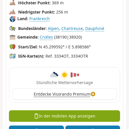
Höchster Punkt:
369 m
Niedrigster Punkt:
256 m
Land:
Frankreich
Bundesländer:
Alpen
,
Chartreuse
,
Dauphiné
Gemeinde:
Crolles
(38190|38920)
Start/Ziel:
N 45.299592° / E 5.898586°
IGN-Karte(n):
Ref. 3334OT, 3334OTR
Stündliche Wettervorhersage
Entdecke Visorando Premium
In der mobilen App anzeigen