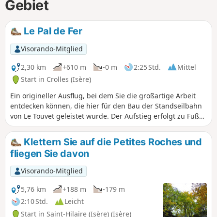
Gebiet
Le Pal de Fer
Visorando-Mitglied
2,30 km
+610 m
-0 m
2:25 Std.
Mittel
Start in Crolles (Isère)
Ein origineller Ausflug, bei dem Sie die großartige Arbeit
entdecken können, die hier für den Bau der Standseilbahn
von Le Touvet geleistet wurde. Der Aufstieg erfolgt zu Fuß
und der Abstieg, um die Knie zu schonen, mit der
Standseilbahn. (Achtung): Diese Route ist derzeit gesperrt,
Klettern Sie auf die Petites Roches und
siehe Erläuterungen hier (Anmerkung eines Wanderers)
fliegen Sie davon
vom 18. Juni 2023: kleiner schwieriger Abschnitt: die
Überquerung der Geröllhalde, wo man sich mit zwei Seilen
Visorando-Mitglied
helfen muss, um den Weg im Wald zu erreichen.
5,76 km
+188 m
-179 m
2:10 Std.
Leicht
Start in Saint-Hilaire (Isère) (Isère)