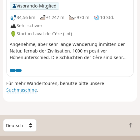
Visorando-Mitglied
34,56 km
+1 247 m
-970 m
10 Std.
Sehr schwer
Start in Laval-de-Cère (Lot)
Angenehme, aber sehr lange Wanderung inmitten der
Natur, fernab der Zivilisation. 1000 m positiver
Höhenunterschied. Die Schluchten der Cère sind sehr
wild und tief eingeschnitten. Sie sind nur zu Fuß oder
mit dem Zug erreichbar. Die Wanderung verläuft fast
ausschließlich im Schatten, sodass die Bäume meist die
Für mehr Wandertouren, benutze bitte unsere
Aussicht versperren. Eher im Frühling oder Herbst zu
Suchmaschine
.
empfehlen?
W
Z
ä
u
h