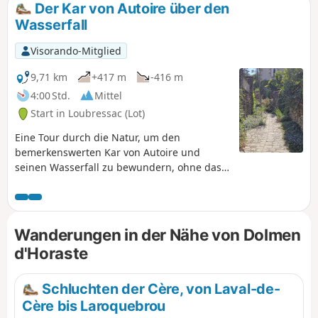
Der Kar von Autoire über den
Wasserfall
Visorando-Mitglied
9,71 km
+417 m
-416 m
4:00 Std.
Mittel
Start in Loubressac (Lot)
Eine Tour durch die Natur, um den
bemerkenswerten Kar von Autoire und
seinen Wasserfall zu bewundern, ohne das
originelle Château des Anglais zu vergessen,
das in die Felswand eingebettet ist.
Wanderungen in der Nähe von Dolmen
d'Horaste
Schluchten der Cère, von Laval-de-
Cère bis Laroquebrou