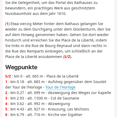
Sie die Gelegenheit, um das Portal des Rathauses zu
bewundern, ein prächtiges Werk aus geschnitztem
Nussbaumholz aus dem Jahr 1610.
(
1
) Etwa vierzig Meter hinter dem Rathaus gelangen Sie
wieder zu dem Durchgang unter dem Glockenturm, den Sie
auf dem Hinweg genommen haben. Gehen Sie dort wieder
hindurch und erreichen Sie die Place de la Liberté, indem
Sie links in die Rue de Bourg Reynaud und dann rechts in
die Rue des Remparts einbiegen, um schließlich an der
Place de la Liberté anzukommen (
S/Z
).
Wegpunkte
S/Z
: km 0 - alt. 665 m - Place de la Liberté
1
: km 0.18 - alt. 683 m - Aufstieg gegenüber dem Soustet
der Tour de l’Horloge -
Tour de l'Horloge
2
: km 0.27 - alt. 699 m - Abzweigung des Weges zur Kapelle
3
: km 2.93 - alt. 1 030 m - Col de Saumane
4
: km 3.62 - alt. 992 m - Abzweigung
5
: km 4.43 - alt. 927 m - Kreuzung, Les Michons
6
: km 6.79 - alt. 716 m - Kirche von Sigottier