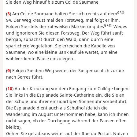
Sie den Weg hinauf bis zum Col de Saumane
GR®
(
3
) Am Col de Saumane halten Sie sich rechts auf dem
94. Der Weg kreuzt mal den Forstweg, mal folgt er ihm.
GR®-
Folgen Sie stets der rot-weißen Markierung des
Weges
und ignorieren Sie diesen Forstweg. Der Weg führt sanft
bergab, zunächst durch den Wald, dann durch eine
spärlichere Vegetation. Sie erreichen die Kapelle von
Saumane, wo eine kleine Bank auf Sie wartet, um eine
wohlverdiente Pause einzulegen.
(
9
) Folgen Sie dem Weg weiter, der Sie gemächlich zurück
nach Serres führt.
(
10
) An der Kreuzung vor dem Eingang zum Collège biegen
Sie links in die Esplanade Sainte-Catherine ein, die Sie an
der Schule und ihrer einzigartigen Sonnenuhr vorbeiführt.
Die Esplanade dient auch als Schulhof (da ich die
Wanderung im August unternommen habe, kann ich Ihnen
nicht sagen, ob der Durchgang während der Pausen offen
bleibt!).
Gehen Sie geradeaus weiter auf der Rue du Portail. Nutzen