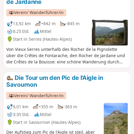
de Jardanne
Verein/ Wanderführer/in
13,92 km
+842 m
-845 m
6:25 Std.
Mittel
Start in Serres (Hautes-Alpes)
Von Vieux Serres unterhalb des Rocher de la Pignolette
über die Crêtes de Fontarache, den Rocher de Jardane und
die Crêtes de la Bouisse: eine schöne Wanderung durch
Schratte und Buchenwälder.
Die Tour um den Pic de l'Aigle in
Savournon
Verein/ Wanderführer/in
9,01 km
+355 m
-363 m
3:35 Std.
Mittel
Start in Savournon (Hautes-Alpes)
Der Aufstieg zum Pic de l'Aigle ist steil, aber