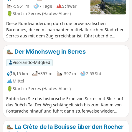
-5 961 m
7 Tage
Schwer
Start in Serres (Hautes-Alpes)
Diese Rundwanderung durch die provenzalischen
Baronnies, die vom charmanten mittelalterlichen Städtchen
Serres aus mit dem Zug erreichbar ist, führt über die
Kämme und Gipfel des Massivs. Zwischen den Hautes-Alpes
und der Drôme bietet jeder Tag spektakuläre Ausblicke und
Der Mönchsweg in Serres
luftige Wanderwege ohne größere technische
Schwierigkeiten. Kleine provenzalische Dörfer, die sich
Visorando-Mitglied
perfekt in die Landschaft einfügen, säumen diese
besonders wilde, wenig frequentierte Route. Zwischen
6,15 km
+397 m
-397 m
2:55 Std.
lebendigen und vielfältigen Wäldern, goldenen Weiden,
Mittel
Lavendelfeldern und markanten Kalksteinfelsen bietet
Start in Serres (Hautes-Alpes)
dieser Teil der Baronnies mit seinem stark ländlichen und
bergigen Charakter täglich außergewöhnliche
Entdecken Sie das historische Erbe von Serres mit Blick auf
Panoramablicke auf die Südalpen und die nahe gelegenen
das Buëch-Tal.Der Weg schlängelt sich bis zum Kamm von
Gipfel der Provence.
Fontarache hinauf und führt dann stufenweise wieder
hinunter zum Dorf.
La Crête de la Bouisse über den Rocher