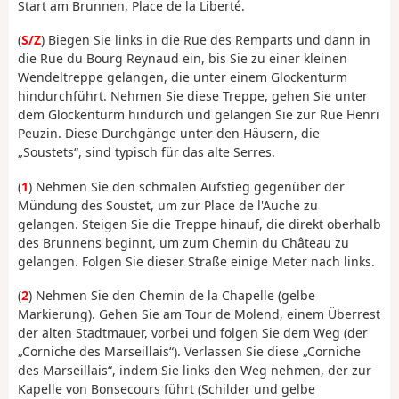
Start am Brunnen, Place de la Liberté.
(
S/Z
) Biegen Sie links in die Rue des Remparts und dann in
die Rue du Bourg Reynaud ein, bis Sie zu einer kleinen
Wendeltreppe gelangen, die unter einem Glockenturm
hindurchführt. Nehmen Sie diese Treppe, gehen Sie unter
dem Glockenturm hindurch und gelangen Sie zur Rue Henri
Peuzin. Diese Durchgänge unter den Häusern, die
„Soustets“, sind typisch für das alte Serres.
(
1
) Nehmen Sie den schmalen Aufstieg gegenüber der
Mündung des Soustet, um zur Place de l'Auche zu
gelangen. Steigen Sie die Treppe hinauf, die direkt oberhalb
des Brunnens beginnt, um zum Chemin du Château zu
gelangen. Folgen Sie dieser Straße einige Meter nach links.
(
2
) Nehmen Sie den Chemin de la Chapelle (gelbe
Markierung). Gehen Sie am Tour de Molend, einem Überrest
der alten Stadtmauer, vorbei und folgen Sie dem Weg (der
„Corniche des Marseillais“). Verlassen Sie diese „Corniche
des Marseillais“, indem Sie links den Weg nehmen, der zur
Kapelle von Bonsecours führt (Schilder und gelbe