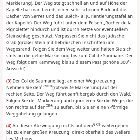
Markierung). Der Weg steigt schnell an und auf Höhe der
Kapelle hat man bereits einen sehr schönen Blick auf die
Dächer von Serres und das Buëch-Tal (Orientierungstafel an
der Kapelle). Der Weg führt unter dem Felsen „Rocher de la
Pignolette“ hindurch und ist durch Netze vor eventuellem
Steinschlag geschützt. Verpassen Sie nicht das jüdische
Grab (großer Stein mit hebräischen Inschriften) am
Wegesrand. Folgen Sie dem Weg weiter und halten Sie sich
stets an die gelbe Markierung bis zum Col de Saumane. Der
Weg folgt dem Kammweg bis zu diesem Pass (schöne 360°-
Aussicht).
(
3
) Der Col de Saumane liegt an einer Wegkreuzung.
GR®94
Nehmen Sie den
(rot-weiße Markierung) auf der
rechten Seite. Der Weg führt sanft bergab durch den Wald.
Folgen Sie der Markierung und ignorieren Sie die Wege, die
GR®
von rechts auf den
zulaufen, bis Sie an eine Y-förmige
Weggabelung gelangen.
GR®
(
4
) An dieser Abzweigung rechts auf dem
weitergehen
bis zu einer großen Kreuzung, direkt oberhalb des Weilers
Les Michons.