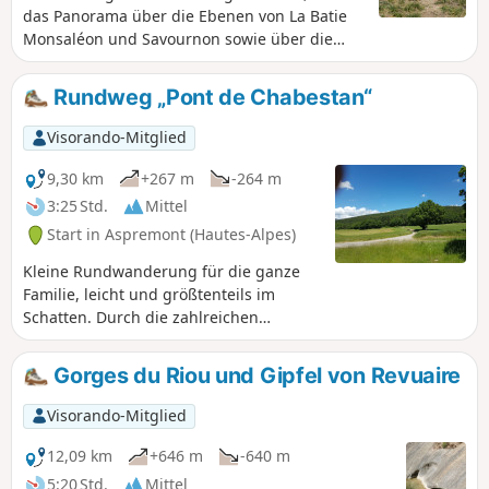
das Panorama über die Ebenen von La Batie
Monsaléon und Savournon sowie über die
umliegenden Gipfel Rocher de Beaumont,
Arambre und Grand Ferrand usw. ist die
Rundweg „Pont de Chabestan“
Mühe wert.
Visorando-Mitglied
9,30 km
+267 m
-264 m
3:25 Std.
Mittel
Start in Aspremont (Hautes-Alpes)
Kleine Rundwanderung für die ganze
Familie, leicht und größtenteils im
Schatten. Durch die zahlreichen
Wegkreuzungen lässt sich die Länge
der Wanderung nach Belieben
Gorges du Riou und Gipfel von Revuaire
anpassen.
Visorando-Mitglied
12,09 km
+646 m
-640 m
5:20 Std.
Mittel