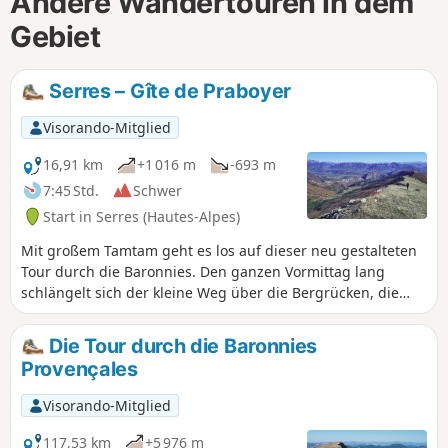
Andere Wandertouren in dem
Gebiet
Serres – Gîte de Praboyer
Visorando-Mitglied
16,91 km
+1 016 m
-693 m
7:45 Std.
Schwer
Start in Serres (Hautes-Alpes)
Mit großem Tamtam geht es los auf dieser neu gestalteten
Tour durch die Baronnies. Den ganzen Vormittag lang
schlängelt sich der kleine Weg über die Bergrücken, die
Serres überragen, und führt zwischen schönen Felsen und
gewundenen Waldkiefern hindurch. Am Serre de la Bouisse
Die Tour durch die Baronnies
bietet sich ein atemberaubender Blick auf die Baronnies
Provençales
und die Alpengipfel. Zwischen dem idyllischen Col d'Arron
und dem Ziel verläuft der Weg dann wie ein Balkon
Visorando-Mitglied
unterhalb der Montagne de l'Aup. Die Herberge Praboyer
liegt mitten in der Natur.
117,53 km
+5 976 m