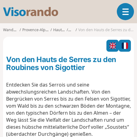
V
T
i
o
s
g
o
Wanderungen
Provence-Alpes-Côte d'Azur
Hautes-Alpes
Serres
Von den Hauts de Serres zu den Roubines von Sigottier
g
r
l
a
e
n
n
d
Von den Hauts de Serres zu den
a
o
v
Roubines von Sigottier
i
g
Entdecken Sie das Serrois und seine
a
abwechslungsreichen Landschaften. Von den
t
i
Bergrücken von Serres bis zu den Felsen von Sigottier,
o
vom Wald bis zu den schwarzen Böden der Montagne,
n
von den typischen Dörfern bis zu den Almen – der
Weg lässt Sie die Vielfalt der Landschaften rund um
dieses hübsche mittelalterliche Dorf voller „Soustets“
(überdachter Durchgänge) genießen.