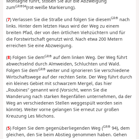
Montagne führt, stoßen Sie auf die Abzweigung
GR®94
zum
(rot-weiße Markierung).
GR®
(
7
) Verlassen Sie die Straße und folgen Sie diesem
nach
links. Hinter dem letzten Haus wird der Weg zu einem
breiten Pfad, der von den örtlichen Viehzüchtern und für
die Forstwirtschaft genutzt wird. Nach etwa 200 Metern
erreichen Sie eine Abzweigung.
GR®
(
8
) Folgen Sie dem
auf dem linken Weg. Der Weg führt
abwechselnd durch Almweiden, Schluchten und Wald.
GR®
Folgen Sie dem
weiter und ignorieren Sie verschiedene
Wirtschaftswege auf der rechten Seite. Der Weg führt durch
ein kleines Gebiet mit schwarzem Mergel, das hier
„Roubines“ genannt wird (Vorsicht, wenn Sie die
Wanderung nach starken Regenfällen unternehmen, da der
Weg an verschiedenen Stellen weggespült worden sein
könnte). Weiter vorne gelangen Sie erneut zur großen
Kreuzung Les Michons.
GR®
(
5
) Folgen Sie dem gegenüberliegenden Weg (
94), dem
gleichen, den Sie beim Abstieg genommen haben. Gehen