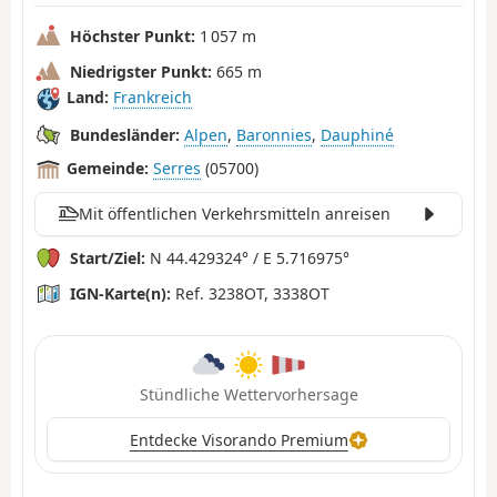
Höchster Punkt:
1 057 m
Niedrigster Punkt:
665 m
Land:
Frankreich
Bundesländer:
Alpen
,
Baronnies
,
Dauphiné
Gemeinde:
Serres
(05700)
Mit öffentlichen Verkehrsmitteln anreisen
Start/Ziel:
N 44.429324° / E 5.716975°
IGN-Karte(n):
Ref. 3238OT, 3338OT
Stündliche Wettervorhersage
Entdecke Visorando Premium