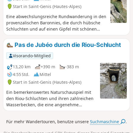
Start in Saint-Genis (Hautes-Alpes)
Eine abwechslungsreiche Rundwanderung in den
provenzalischen Baronnies, die durch hübsche
Schluchten und auf einen Gipfel mit schönen
Ausblicken führt.
Pas de Jubéo durch die Riou-Schlucht
Visorando-Mitglied
13,20 km
+390 m
-383 m
4:55 Std.
Mittel
Start in Saint-Genis (Hautes-Alpes)
Ein bemerkenswertes Naturschauspiel mit
den Riou-Schluchten und ihren zahlreichen
Wasserbecken, die eine angenehme
Erfrischung garantieren. Und wenn man
sich dem Jubéo-Pass nähert, könnte man
Für mehr Wandertouren, benutze unsere
Suchmaschine
.
sich glatt in dem explosiven Film „Lohn der
Angst” wähnen.