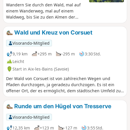
Wandern Sie durch den Wald, mal auf
einem Wanderweg, mal auf einem
Waldweg, bis Sie zu den Almen der
Chalets de la Clusaz gelangen und den
herrlichen Aussichtspunkt Tour des
Wald und Kreuz von Corsuet
Ébats erreichen, von dem aus Sie den
Lac du Bourget, die Chaîne de l'Épine,
Visorando-Mitglied
die Bauges, die Tournette und in der
Ferne den Mont Blanc bewundern
9,19 km
+295 m
-295 m
3:30 Std.
können. Über einen Kammweg
Leicht
erreichen Sie dann den höchsten Punkt
Start in Aix-les-Bains (Savoie)
des Revard, den Tour de l'Angle Est, mit
seinem herrlichen Panorama. Rückweg
Der Wald von Corsuet ist von zahlreichen Wegen und
über den Wanderweg „Sentier de la
Pfaden durchzogen, ja geradezu durchzogen. Es ist ein
Crémaillére”.
offener Ort, der es ermöglicht, dem städtischen Umfeld zu
entfliehen und gleichzeitig in der Nähe der Stadt zu
bleiben. Die zahlreichen Wegweiser bieten dem Wanderer
Runde um den Hügel von Tresserve
eine hilfreiche Orientierung. Die hier beschriebene Route
ist nur ein bescheidenes Beispiel für die Möglichkeiten, die
Visorando-Mitglied
der Wald von Corsuet bietet. Hier haben die Wege ihre
Namen aus der Tierwelt.
12,35 km
+123 m
-127 m
3:55 Std.