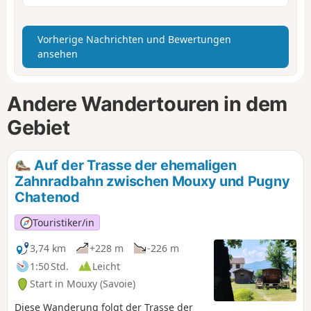
Vorherige Nachrichten und Bewertungen
ansehen
Andere Wandertouren in dem
Gebiet
Auf der Trasse der ehemaligen
Zahnradbahn zwischen Mouxy und Pugny
Chatenod
Touristiker/in
3,74 km
+228 m
-226 m
1:50 Std.
Leicht
Start in Mouxy (Savoie)
Diese Wanderung folgt der Trasse der