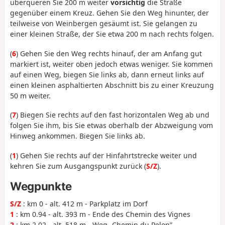
überqueren Sie 200 m weiter
vorsichtig
die Straße
gegenüber einem Kreuz. Gehen Sie den Weg hinunter, der
teilweise von Weinbergen gesäumt ist. Sie gelangen zu
einer kleinen Straße, der Sie etwa 200 m nach rechts folgen.
(
6
) Gehen Sie den Weg rechts hinauf, der am Anfang gut
markiert ist, weiter oben jedoch etwas weniger. Sie kommen
auf einen Weg, biegen Sie links ab, dann erneut links auf
einen kleinen asphaltierten Abschnitt bis zu einer Kreuzung
50 m weiter.
(
7
) Biegen Sie rechts auf den fast horizontalen Weg ab und
folgen Sie ihm, bis Sie etwas oberhalb der Abzweigung vom
Hinweg ankommen. Biegen Sie links ab.
(
1
) Gehen Sie rechts auf der Hinfahrtstrecke weiter und
kehren Sie zum Ausgangspunkt zurück (
S/Z
).
Wegpunkte
S/Z
: km 0 - alt. 412 m - Parkplatz im Dorf
1
: km 0.94 - alt. 393 m - Ende des Chemin des Vignes
2
: km 2.02 - alt. 518 m - Weg „Chemin du Pelon”