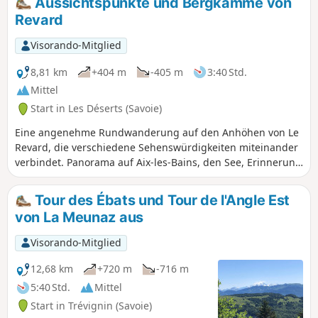
Aussichtspunkte und Bergkämme von
begangen werden.
Revard
Visorando-Mitglied
8,81 km
+404 m
-405 m
3:40 Std.
Mittel
Start in Les Déserts (Savoie)
Eine angenehme Rundwanderung auf den Anhöhen von Le
Revard, die verschiedene Sehenswürdigkeiten miteinander
verbindet. Panorama auf Aix-les-Bains, den See, Erinnerung
an die früheren Verbindungen mit der Seilbahn oder der
Zahnradbahn. Poetenweg im Sommer. Panoramen, Almen
Tour des Ébats und Tour de l'Angle Est
und Käse ...
von La Meunaz aus
Visorando-Mitglied
12,68 km
+720 m
-716 m
5:40 Std.
Mittel
Start in Trévignin (Savoie)