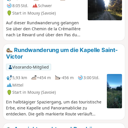
Hügel des Plateaus, über den
8:05 Std.
Schwer
klassischen Weg von Pertuiset wieder
Start in Mouxy (Savoie)
hinunter.Die Route wurde am 3.7.2023
zwischen (6) und (9) geändert, um
Auf dieser Rundwanderung gelangen
Privatgrundstücke zu umgehen, und am
Sie über den Chemin de la Crémaillère
20.10.2025 zwischen (4) und (5), um der
nach Le Revard und über den Pas du
Entwicklung der Ausstattung Rechnung
Rebollion und den Col du Pertuiset
zu tragen.
wieder zurück. Einige Varianten machen
Rundwanderung um die Kapelle Saint-
diese Rundwanderung etwas
Victor
anspruchsvoller. Die Rundwanderung
kann auch in umgekehrter Richtung
Visorando-Mitglied
zurückgelegt werden.
5,93 km
+454 m
-456 m
3:00 Std.
Mittel
Start in Mouxy (Savoie)
Ein halbtägiger Spaziergang, um das touristische
Erbe, eine Kapelle und Panoramablicke zu
entdecken. Die gelb markierte Route verläuft
unterhalb des Mont Revard. Diese
Rundwanderung kann in beide Richtungen