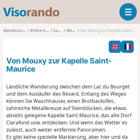
V
T
i
o
s
g
o
Wanderungen
Rhône-Alpes
Savoie
Mouxy
Von Mouxy zur Kapelle Saint-Maurice
g
r
l
a
e
n
n
d
Von Mouxy zur Kapelle Saint-
a
o
v
Maurice
i
g
Ländliche Wanderung zwischen dem Lac du Bourget
a
und dem Ausläufer des Revard. Entlang des Weges
t
i
können Sie Waschhäuser, einen Brotbackofen,
o
zahlreiche Metallkreuze auf Steinblöcken, die etwas
n
abseits gelegene Kapelle Saint-Maurice, das alte Dorf
Clarafond usw. entdecken. Und wenn das Wetter es
zulässt, auch weiter entfernte Panoramen.
Es gibt keine spezielle Markierung, aber hier und da