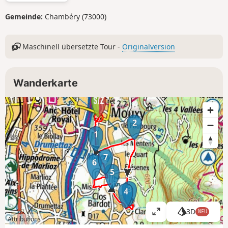
Gemeinde:
Chambéry (73000)
Maschinell übersetzte Tour -
Originalversion
Wanderkarte
2
1
7
6
5
3
4
3D
NEU
K
Attributions
a