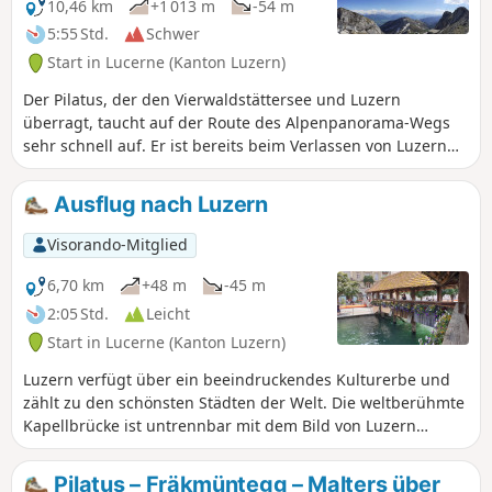
10,46 km
+1 013 m
-54 m
5:55 Std.
Schwer
Start in Lucerne (Kanton Luzern)
Der Pilatus, der den Vierwaldstättersee und Luzern
überragt, taucht auf der Route des Alpenpanorama-Wegs
sehr schnell auf. Er ist bereits beim Verlassen von Luzern
deutlich in der Höhe zu sehen. Dieser Gipfel ist einen
Abstecher wert, um dort eine Pause einzulegen. Sie werden
Ausflug nach Luzern
eine unvergessliche Erinnerung an das Panorama über die
Alpen und den Jura am Abend behalten, die absolute Ruhe
Visorando-Mitglied
geniessen und einen herrlichen Sonnenuntergang über der
Berner Alpenkette erleben.
6,70 km
+48 m
-45 m
2:05 Std.
Leicht
Start in Lucerne (Kanton Luzern)
Luzern verfügt über ein beeindruckendes Kulturerbe und
zählt zu den schönsten Städten der Welt. Die weltberühmte
Kapellbrücke ist untrennbar mit dem Bild von Luzern
verbunden. Auf der vorgeschlagenen Route entdecken Sie
die beiden überdachten Holzbrücken Kapellbrücke und
Pilatus – Fräkmüntegg – Malters über