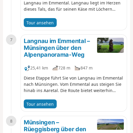
Langnau im Emmental. Langnau liegt im Herzen
dieses Tals, das für seinen Käse mit Löchern
bekannt ist. Der Weg folgt einem Bergrücken, auf
dem sich Panoramablicke auf die Berner Alpen
Tour ansehen
und Almen abwechseln. Bei gutem Wetter
können Sie bekannte Gipfel wie den Mönch, den
7
Eiger und die Jungfrau sehen.
Langnau im Emmental –
Münsingen über den
Alpenpanorama-Weg
25,41 km
728 m
847 m
Diese Etappe führt Sie von Langnau im Emmental
nach Münsingen. Vom Emmental aus steigen Sie
hinab ins Aaretal. Die Route bietet weiterhin
Panoramablicke, insbesondere auf der
Blasenfluh, dem höchsten Punkt des Tages. Trotz
Tour ansehen
des Höhenverlusts ist die Entfernung gross
genug, um die Giganten der Berner Alpen noch
8
zu sehen.
Münsingen –
Rüeggisberg über den