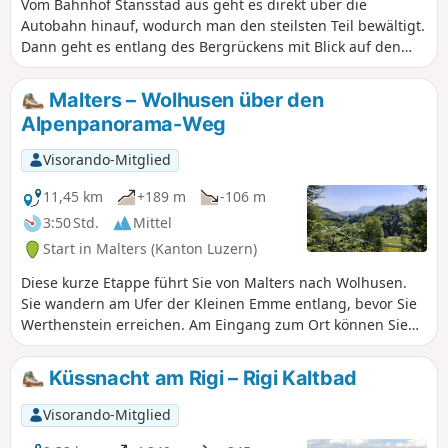
Vom Bahnhof Stansstad aus geht es direkt über die
Autobahn hinauf, wodurch man den steilsten Teil bewältigt.
Dann geht es entlang des Bergrückens mit Blick auf den
Alpnachersee für gut ein Drittel der Strecke, mit Ausblicken
und einer Steigung von 400-500 m: Wahrscheinlich ein
Malters – Wolhusen über den
guter Zeitpunkt für eine Mittagspause vor dem Renggpass.
Alpenpanorama-Weg
Der letzte Teil führt bergab bis zum Dorf und Bahnhof
Hergiswil, vorbei an Kuhweiden, Bauernhöfen und grünen
Visorando-Mitglied
Weiden.
11,45 km
+189 m
-106 m
3:50 Std.
Mittel
Start in Malters (Kanton Luzern)
Diese kurze Etappe führt Sie von Malters nach Wolhusen.
Sie wandern am Ufer der Kleinen Emme entlang, bevor Sie
Werthenstein erreichen. Am Eingang zum Ort können Sie
das imposante Kloster bewundern, eine wichtige
Pilgerstätte der Via Jacobi.
Küssnacht am Rigi – Rigi Kaltbad
Visorando-Mitglied