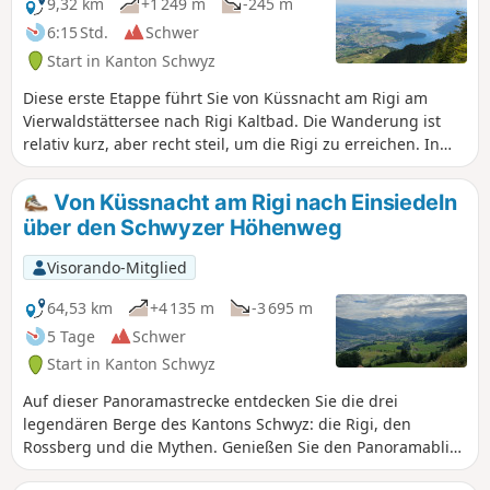
9,32 km
+1 249 m
-245 m
6:15 Std.
Schwer
Start in Kanton Schwyz
Diese erste Etappe führt Sie von Küssnacht am Rigi am
Vierwaldstättersee nach Rigi Kaltbad. Die Wanderung ist
relativ kurz, aber recht steil, um die Rigi zu erreichen. In
Rigi Staffel genießen Sie einen Panoramablick auf das
Alpenmassiv, den Vierwaldstättersee, den Sempachersee
Von Küssnacht am Rigi nach Einsiedeln
und den Zugersee. Die Rigi ist dank sieben Seilbahnen und
über den Schwyzer Höhenweg
zwei Standseilbahnen aus allen Richtungen erreichbar.
Visorando-Mitglied
64,53 km
+4 135 m
-3 695 m
5 Tage
Schwer
Start in Kanton Schwyz
Auf dieser Panoramastrecke entdecken Sie die drei
legendären Berge des Kantons Schwyz: die Rigi, den
Rossberg und die Mythen. Genießen Sie den Panoramablick
auf den Vierwaldstättersee, den Zugersee, den Lauerzersee