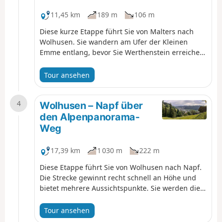
11,45 km
189 m
106 m
Diese kurze Etappe führt Sie von Malters nach
Wolhusen. Sie wandern am Ufer der Kleinen
Emme entlang, bevor Sie Werthenstein erreichen.
Am Eingang zum Ort können Sie das imposante
Kloster bewundern, eine wichtige Pilgerstätte der
Tour ansehen
Via Jacobi.
4
Wolhusen – Napf über
den Alpenpanorama-
Weg
17,39 km
1 030 m
222 m
Diese Etappe führt Sie von Wolhusen nach Napf.
Die Strecke gewinnt recht schnell an Höhe und
bietet mehrere Aussichtspunkte. Sie werden die
bedeutenden Gipfel der Berner Alpen entdecken.
Der Napf geniesst eine privilegierte Lage und
Tour ansehen
bietet im Süden einen Ausblick auf die Alpen und