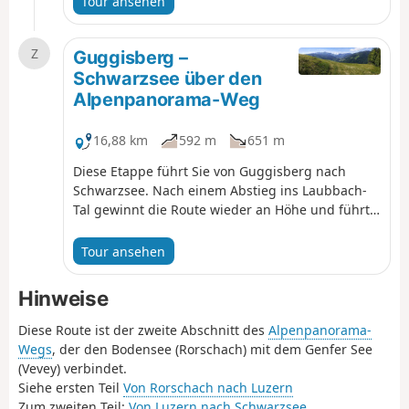
Tour ansehen
auf die Berner Alpen. Bevor Sie nach Guggisberg
hinabsteigen, können Sie auf dem Gipfel des
Z
Guggershorns einen Panoramablick geniessen.
Guggisberg –
Schwarzsee über den
Alpenpanorama-Weg
16,88 km
592 m
651 m
Diese Etappe führt Sie von Guggisberg nach
Schwarzsee. Nach einem Abstieg ins Laubbach-
Tal gewinnt die Route wieder an Höhe und führt
durch schöne Wälder. Nachdem Sie den
Felsvorsprung Brönti Egg umrundet haben,
Tour ansehen
geniessen Sie einen herrlichen Blick auf die
Stockhornkette bis hin zum Gantrisch und zum
Hinweise
Ochsen. In Zollhaus betreten Sie den Kanton
Freiburg und wandern dann entlang der Warme
Diese Route ist der zweite Abschnitt des
Alpenpanorama-
Sense bis nach Schwarzsee.
Wegs
, der den Bodensee (Rorschach) mit dem Genfer See
(Vevey) verbindet.
Siehe ersten Teil
Von Rorschach nach Luzern
Zum zweiten Teil:
Von Luzern nach Schwarzsee