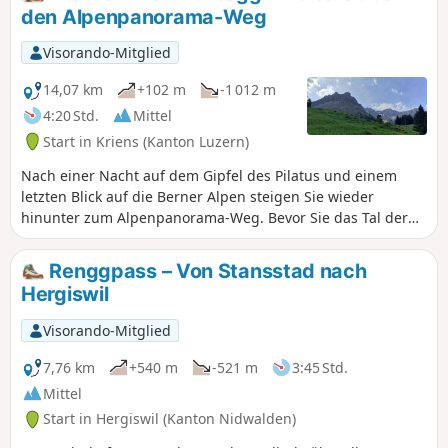
Spreuerbrücke, die Stadtmauer mit ihren Türmen, die die
den Alpenpanorama-Weg
Stadt überragen, die Altstadt mit ihren reich verzierten
Häusern sowie die St.-Leodegar-Kirche. Genießen Sie auch
Visorando-Mitglied
den Spaziergang am Ufer des berühmten
Vierwaldstättersees.
14,07 km
+102 m
-1 012 m
4:20 Std.
Mittel
Start in Kriens (Kanton Luzern)
Nach einer Nacht auf dem Gipfel des Pilatus und einem
letzten Blick auf die Berner Alpen steigen Sie wieder
hinunter zum Alpenpanorama-Weg. Bevor Sie das Tal der
Kleinen Emme erreichen, haben Sie noch mehrmals
Gelegenheit, das Pilatus-Massiv zu bewundern.
Renggpass – Von Stansstad nach
Hergiswil
Visorando-Mitglied
7,76 km
+540 m
-521 m
3:45 Std.
Mittel
Start in Hergiswil (Kanton Nidwalden)