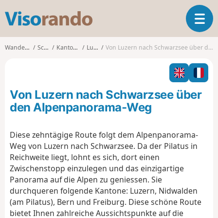
V
T
i
o
s
g
o
Wanderungen
Schweiz
Kanton Luzern
Lucerne
Von Luzern nach Schwarzsee über den Alpenpanorama-Weg
g
r
l
a
e
n
n
d
Von Luzern nach Schwarzsee über
a
o
v
den Alpenpanorama-Weg
i
g
Diese zehntägige Route folgt dem Alpenpanorama-
a
Weg von Luzern nach Schwarzsee. Da der Pilatus in
t
i
Reichweite liegt, lohnt es sich, dort einen
o
Zwischenstopp einzulegen und das einzigartige
n
Panorama auf die Alpen zu geniessen. Sie
durchqueren folgende Kantone: Luzern, Nidwalden
(am Pilatus), Bern und Freiburg. Diese schöne Route
bietet Ihnen zahlreiche Aussichtspunkte auf die