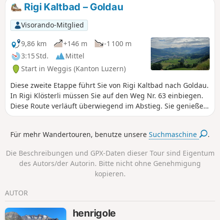
und den Ägerisee.
Rigi Kaltbad – Goldau
Visorando-Mitglied
9,86 km
+146 m
-1 100 m
3:15 Std.
Mittel
Start in Weggis (Kanton Luzern)
Diese zweite Etappe führt Sie von Rigi Kaltbad nach Goldau.
In Rigi Klösterli müssen Sie auf den Weg Nr. 63 einbiegen.
Diese Route verläuft überwiegend im Abstieg. Sie genießen
einen Blick auf den Zuger- und den Lauerzer See.
Für mehr Wandertouren, benutze unsere
Suchmaschine
.
Die Beschreibungen und GPX-Daten dieser Tour sind Eigentum
des Autors/der Autorin. Bitte nicht ohne Genehmigung
kopieren.
AUTOR
henrigole