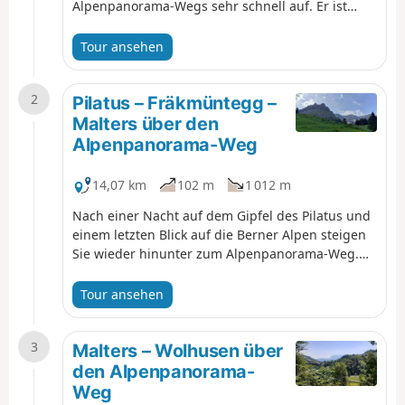
Alpenpanorama-Wegs sehr schnell auf. Er ist
bereits beim Verlassen von Luzern deutlich in der
Höhe zu sehen. Dieser Gipfel ist einen Abstecher
Tour ansehen
wert, um dort eine Pause einzulegen. Sie werden
eine unvergessliche Erinnerung an das Panorama
2
über die Alpen und den Jura am Abend behalten,
Pilatus – Fräkmüntegg –
die absolute Ruhe geniessen und einen
Malters über den
herrlichen Sonnenuntergang über der Berner
Alpenpanorama-Weg
Alpenkette erleben.
14,07 km
102 m
1 012 m
Nach einer Nacht auf dem Gipfel des Pilatus und
einem letzten Blick auf die Berner Alpen steigen
Sie wieder hinunter zum Alpenpanorama-Weg.
Bevor Sie das Tal der Kleinen Emme erreichen,
haben Sie noch mehrmals Gelegenheit, das
Tour ansehen
Pilatus-Massiv zu bewundern.
3
Malters – Wolhusen über
den Alpenpanorama-
Weg