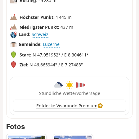
Abstieg:
- 5 280 m
Höchster Punkt:
1 445 m
Niedrigster Punkt:
437 m
Land:
Schweiz
Gemeinde:
Lucerne
Start:
N 47.051952° / E 8.304611°
Ziel:
N 46.665944° / E 7.27483°
Stündliche Wettervorhersage
Entdecke Visorando Premium
Fotos