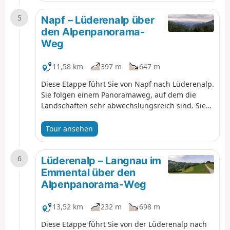
im Norden auf den Jura. Kurz vor dem Napf,
5
genauer gesagt bei (15), verlassen Sie den
Napf – Lüderenalp über
Kanton Luzern und betreten den Kanton Bern.
den Alpenpanorama-
Weg
11,58 km
397 m
647 m
Diese Etappe führt Sie von Napf nach Lüderenalp.
Sie folgen einem Panoramaweg, auf dem die
Landschaften sehr abwechslungsreich sind. Sie
durchqueren abwechselnd Wälder und die Almen
des Emmentals, einem Tal, das für seinen Käse
Tour ansehen
bekannt ist. Die Lüderenalp ist, genau wie Napf,
bei Urlaubern sehr beliebt. Auch hier genießen
6
Sie einen Panoramablick auf den Jura und die
Lüderenalp – Langnau im
Berner Alpen.
Emmental über den
Alpenpanorama-Weg
13,52 km
232 m
698 m
Diese Etappe führt Sie von der Lüderenalp nach