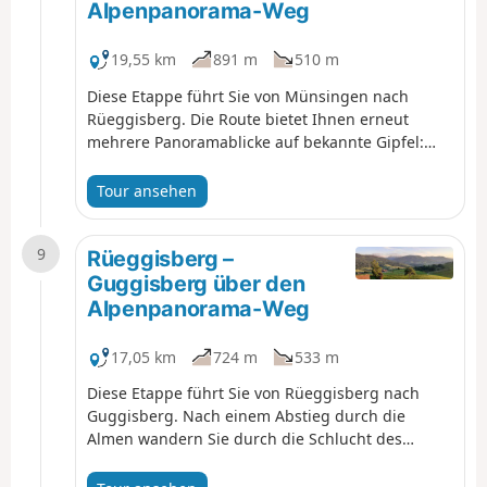
Alpenpanorama-Weg
19,55 km
891 m
510 m
Diese Etappe führt Sie von Münsingen nach
Rüeggisberg. Die Route bietet Ihnen erneut
mehrere Panoramablicke auf bekannte Gipfel:
den Mönsch, den Eiger und die Jungfrau sowie
auf den Thunersee. Geniessen Sie das
Tour ansehen
beschauliche Dorf Rüeggisberg und bewundern
Sie die Überreste seines ehemaligen Klosters.
9
Rüeggisberg –
Guggisberg über den
Alpenpanorama-Weg
17,05 km
724 m
533 m
Diese Etappe führt Sie von Rüeggisberg nach
Guggisberg. Nach einem Abstieg durch die
Almen wandern Sie durch die Schlucht des
Schwarzwassergrabens. Der Aufstieg nach
Schwarzenburg bietet Ihnen einen letzten Blick