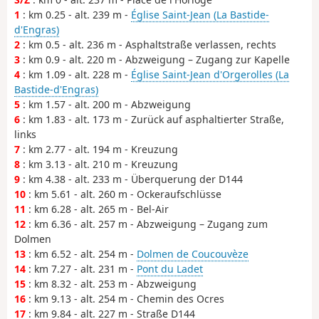
1
: km 0.25 - alt. 239 m -
Église Saint-Jean (La Bastide-
d'Engras)
2
: km 0.5 - alt. 236 m - Asphaltstraße verlassen, rechts
3
: km 0.9 - alt. 220 m - Abzweigung – Zugang zur Kapelle
4
: km 1.09 - alt. 228 m -
Église Saint-Jean d'Orgerolles (La
Bastide-d'Engras)
5
: km 1.57 - alt. 200 m - Abzweigung
6
: km 1.83 - alt. 173 m - Zurück auf asphaltierter Straße,
links
7
: km 2.77 - alt. 194 m - Kreuzung
8
: km 3.13 - alt. 210 m - Kreuzung
9
: km 4.38 - alt. 233 m - Überquerung der D144
10
: km 5.61 - alt. 260 m - Ockeraufschlüsse
11
: km 6.28 - alt. 265 m - Bel-Air
12
: km 6.36 - alt. 257 m - Abzweigung – Zugang zum
Dolmen
13
: km 6.52 - alt. 254 m -
Dolmen de Coucouvèze
14
: km 7.27 - alt. 231 m -
Pont du Ladet
15
: km 8.32 - alt. 253 m - Abzweigung
16
: km 9.13 - alt. 254 m - Chemin des Ocres
17
: km 9.84 - alt. 227 m - Straße D144