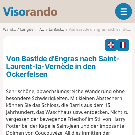
V
T
i
o
s
g
o
Wanderungen
Languedoc-Roussillon
Gard
La Bastide-d'Engras
Von Bastide d'Engras nach Saint-Laurent-la-Vernède in den Ockerfelsen
g
r
l
a
e
n
n
d
Von Bastide d'Engras nach Saint-
a
o
v
Laurent-la-Vernède in den
i
Ockerfelsen
g
a
t
Sehr schöne, abwechslungsreiche Wanderung ohne
i
besondere Schwierigkeiten. Mit kleinen Abstechern
o
können Sie das Schloss, die Barris aus dem 15.
n
Jahrhundert, das Waschhaus usw. entdecken. Nicht zu
vergessen der bewegende Friedhof im Stil von Harry
Potter bei der Kapelle Saint-Jean und der imposante
Dolmen von Coucouvèze. All dies inmitten der