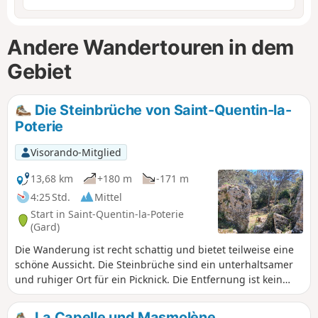
Andere Wandertouren in dem
Gebiet
Die Steinbrüche von Saint-Quentin-la-
Poterie
Visorando-Mitglied
13,68 km
+180 m
-171 m
4:25 Std.
Mittel
Start in Saint-Quentin-la-Poterie
(Gard)
Die Wanderung ist recht schattig und bietet teilweise eine
schöne Aussicht. Die Steinbrüche sind ein unterhaltsamer
und ruhiger Ort für ein Picknick. Die Entfernung ist kein
Problem, da der Höhenunterschied gering ist. Es handelt
sich also um eine für viele zugängliche Wanderung, mit
La Capelle und Masmolène