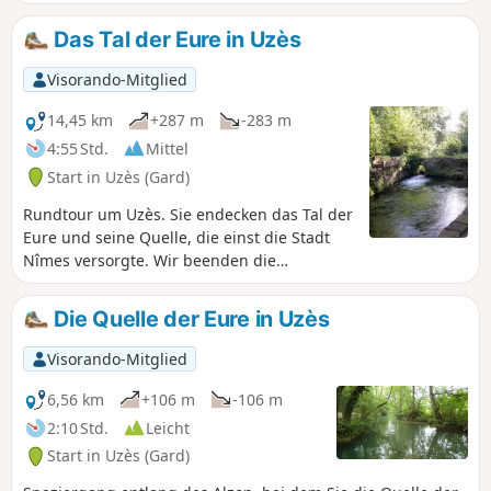
entdecken können.
Das Tal der Eure in Uzès
Visorando-Mitglied
14,45 km
+287 m
-283 m
4:55 Std.
Mittel
Start in Uzès (Gard)
Rundtour um Uzès. Sie endecken das Tal der
Eure und seine Quelle, die einst die Stadt
Nîmes versorgte. Wir beenden die
Wanderung mit einer Schleife durch die
Garrigue Gardoise, um nach Uzès
Die Quelle der Eure in Uzès
zurückzukehren.
Visorando-Mitglied
6,56 km
+106 m
-106 m
2:10 Std.
Leicht
Start in Uzès (Gard)