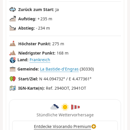
Zurück zum Start:
Ja
Aufstieg:
+ 235 m
Abstieg:
- 234 m
Höchster Punkt:
275 m
Niedrigster Punkt:
168 m
Land:
Frankreich
Gemeinde:
La Bastide-d'Engras
(30330)
Start/Ziel:
N 44.094732° / E 4.477361°
IGN-Karte(n):
Ref. 2940OT, 2941OT
Stündliche Wettervorhersage
Entdecke Visorando Premium