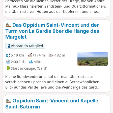
Entdecken Sie die kleinen Dörfer der Uzège, die von André
Malraux klassifizierten Sandstein- und Quarzitformationen,
die Überreste von Hütten aus der Kupferzeit und eine
schöne, gut restaurierte romanische Kapelle.
Das Oppidum Saint-Vincent und der
Turm von La Gardie über die Hänge des
Margelet
Visorando-Mitglied
5,19 km
+174 m
-182 m
2:00 Std.
Mittel
Start in Gaujac (Gard)
Kleine Rundwanderung, auf der man Überreste aus
verschiedenen Epochen und einen außergewöhnlichen
Blick auf das Val de Tave und die Weinberge des Gard
entdecken kann. Antike und Mittelalter liegen hier
tatsächlich Seite an Seite und machen diesen Ort zu etwas
Oppidum Saint-Vincent und Kapelle
ganz Besonderem.
Saint-Saturnin