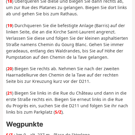
(
18
) Überqueren Sie diese und biegen Sie dann rechts ab,
um zur Rue des Platanes zu gelangen. Biegen Sie dort links
ab und gehen Sie bis zum Rathaus.
(
19
) Durchqueren Sie die befestigte Anlage (Barris) auf der
linken Seite, die an die Kirche Saint-Laurent angrenzt.
Verlassen Sie diese und folgen Sie der kleinen asphaltierten
Straße namens Chemin du Gourg Blanc. Gehen Sie immer
geradeaus, entlang des Waldrandes, bis Sie auf Höhe der
Pumpstation auf den Chemin de la Tave gelangen.
(
20
) Biegen Sie rechts ab. Nehmen Sie nach der zweiten
Haarnadelkurve den Chemin de la Tave auf der rechten
Seite bis zur Kreuzung kurz vor der D211.
(
21
) Biegen Sie links in die Rue du Château und dann in die
erste Straße rechts ein. Biegen Sie erneut links in die Rue
du Progrès ein, suchen Sie die D211 und folgen Sie ihr nach
links bis zum Parkplatz (
S/Z
).
Wegpunkte
S/Z
: km 0 - alt. 237 m - Place de l'Horloge