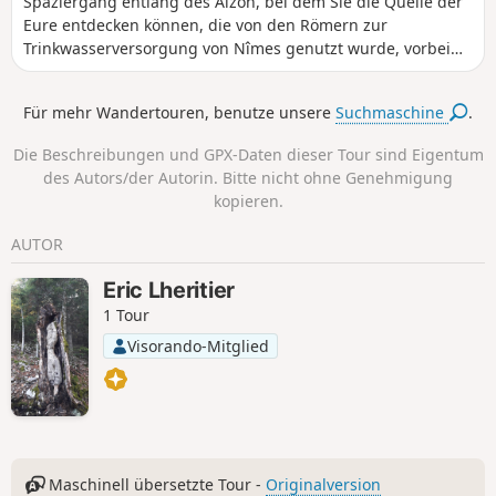
Spaziergang entlang des Alzon, bei dem Sie die Quelle der
Eure entdecken können, die von den Römern zur
Trinkwasserversorgung von Nîmes genutzt wurde, vorbei
am Aquädukt. Die Überreste sind noch heute zu sehen. Der
Spaziergang führt dann hinauf zu einem herrlichen
Für mehr Wandertouren, benutze unsere
Suchmaschine
.
Aussichtspunkt, der einen weiten Blick über Uzès bietet.
Die Beschreibungen und GPX-Daten dieser Tour sind Eigentum
des Autors/der Autorin. Bitte nicht ohne Genehmigung
kopieren.
AUTOR
Eric Lheritier
1 Tour
Visorando-Mitglied
Maschinell übersetzte Tour -
Originalversion