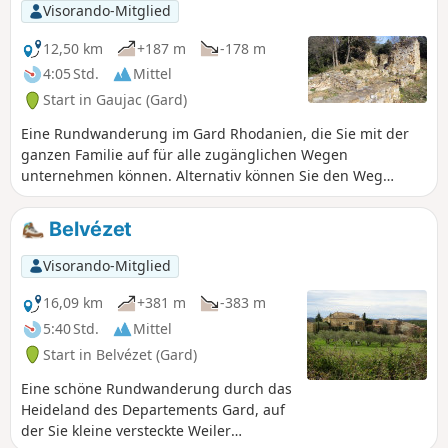
Visorando-Mitglied
12,50 km
+187 m
-178 m
4:05 Std.
Mittel
Start in Gaujac (Gard)
Eine Rundwanderung im Gard Rhodanien, die Sie mit der
ganzen Familie auf für alle zugänglichen Wegen
unternehmen können. Alternativ können Sie den Weg
nehmen, der die Punkte (3) und (7) direkt verbindet,
wodurch sich die Länge der Rundwanderung auf 10 km
Belvézet
verkürzt.
Visorando-Mitglied
16,09 km
+381 m
-383 m
5:40 Std.
Mittel
Start in Belvézet (Gard)
Eine schöne Rundwanderung durch das
Heideland des Departements Gard, auf
der Sie kleine versteckte Weiler