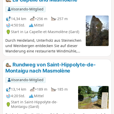
einem Besuch in Saint Quentin und seinen
Töpferwerkstätten als Bonus auf dem Rückweg!
Visorando-Mitglied
14,34 km
+256 m
-257 m
4:50 Std.
Mittel
Start in La Capelle-et-Masmolène (Gard)
Durch Heideland, Unterholz aus Steineichen
und Weinbergen entdecken Sie auf dieser
Wanderung eine restaurierte Windmühle,
galloromanische Überreste und eine
romanische Kapelle aus dem 11.
Rundweg von Saint-Hippolyte-de-
Jahrhundert mit teilweise
Montaigu nach Masmolène
atemberaubendem 360°-Panorama...
Hinzufügung des Moderators am
Visorando-Mitglied
05.06.2021: Änderungen vor Ort seit
Veröffentlichung dieser Wanderung. Bitte
13,14 km
+189 m
-185 m
lesen Sie vor Ihrer Abreise unbedingt die
4:20 Std.
Mittel
Kommentare und Bewertungen unten.
Start in Saint-Hippolyte-de-
Montaigu (Gard)