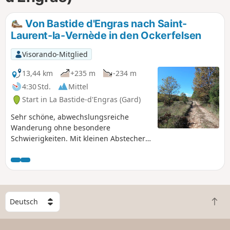
Von Bastide d'Engras nach Saint-
Laurent-la-Vernède in den Ockerfelsen
Visorando-Mitglied
13,44 km
+235 m
-234 m
4:30 Std.
Mittel
Start in La Bastide-d'Engras (Gard)
Sehr schöne, abwechslungsreiche
Wanderung ohne besondere
Schwierigkeiten. Mit kleinen Abstechern
können Sie das Schloss, die Barris aus
dem 15. Jahrhundert, das Waschhaus
usw. entdecken. Nicht zu vergessen der
bewegende Friedhof im Stil von Harry
Potter bei der Kapelle Saint-Jean und
W
der imposante Dolmen von Coucouvèze.
Z
ä
All dies inmitten der Ockerfelsen, die
u
h
einen Großteil des Weges säumen.
r
l