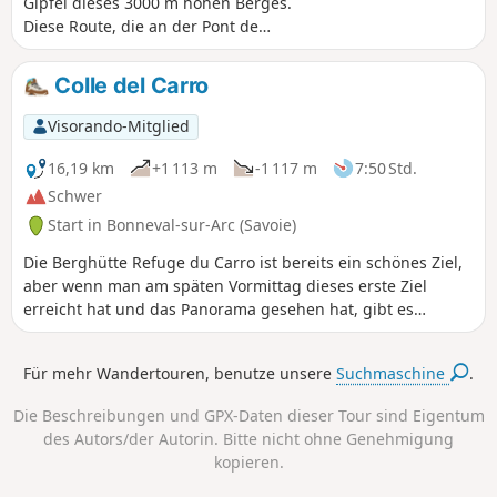
Gipfel dieses 3000 m hohen Berges.
Diese Route, die an der Pont de
l'Oulietta beginnt, hat im Vergleich zum
Start am Col de l'Iseran einen
Colle del Carro
Höhenunterschied von 300 m mehr,
aber dafür ist man auf 80 % der Strecke
Visorando-Mitglied
ganz allein auf der Welt.
16,19 km
+1 113 m
-1 117 m
7:50 Std.
Schwer
Start in Bonneval-sur-Arc (Savoie)
Die Berghütte Refuge du Carro ist bereits ein schönes Ziel,
aber wenn man am späten Vormittag dieses erste Ziel
erreicht hat und das Panorama gesehen hat, gibt es
verschiedene Möglichkeiten, sich eine kleine Zugabe zu
gönnen. Warum nicht den Col du Carro oder Colle del
Für mehr Wandertouren, benutze unsere
Suchmaschine
.
Carro, wie man vor Ort lesen kann? Die Hunderte von
Steinmännchen, die das Gelände bedecken, werden
Die Beschreibungen und GPX-Daten dieser Tour sind Eigentum
sicherlich Ihre Aufmerksamkeit auf sich ziehen, ebenso wie
des Autors/der Autorin. Bitte nicht ohne Genehmigung
das Panorama auf der italienischen Seite.
kopieren.