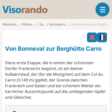
V
T
i
o
s
g
o
Wanderungen
Rhône-Alpes
Savoie
Bonneval-sur-Arc
Von Bonneval zur Berghütte Carro
g
r
l
a
e
n
n
d
Von Bonneval zur Berghütte Carro
a
o
v
i
Diese erste Etappe, die in einem der schönsten
g
Dörfer Frankreichs beginnt, ist ein kleiner
a
Aufwärmlauf, der (für die Mutigsten) auf dem Col du
t
Carro (3.149 m) gipfelt, der Grenze zwischen
i
o
Frankreich und Italien und bei schönem Wetter ein
n
herrlicher Aussichtspunkt auf die umliegenden Gipfel
und Gletscher.