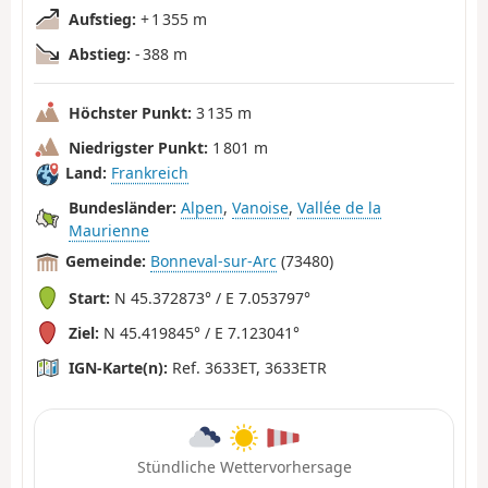
Aufstieg:
+ 1 355 m
Abstieg:
- 388 m
Höchster Punkt:
3 135 m
Niedrigster Punkt:
1 801 m
Land:
Frankreich
Bundesländer:
Alpen
,
Vanoise
,
Vallée de la
Maurienne
Gemeinde:
Bonneval-sur-Arc
(73480)
Start:
N 45.372873° / E 7.053797°
Ziel:
N 45.419845° / E 7.123041°
IGN-Karte(n):
Ref. 3633ET, 3633ETR
Stündliche Wettervorhersage