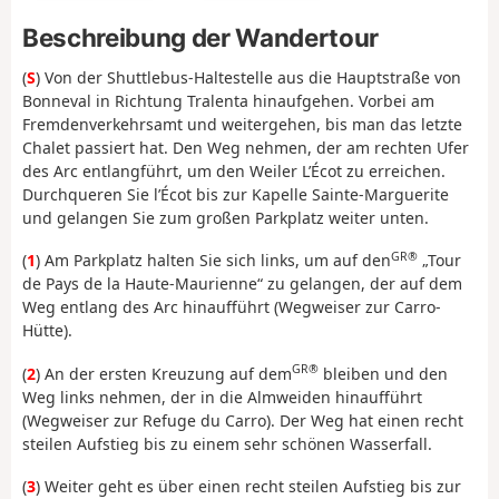
Beschreibung der Wandertour
(
S
) Von der Shuttlebus-Haltestelle aus die Hauptstraße von
Bonneval in Richtung Tralenta hinaufgehen. Vorbei am
Fremdenverkehrsamt und weitergehen, bis man das letzte
Chalet passiert hat. Den Weg nehmen, der am rechten Ufer
des Arc entlangführt, um den Weiler L’Écot zu erreichen.
Durchqueren Sie l’Écot bis zur Kapelle Sainte-Marguerite
und gelangen Sie zum großen Parkplatz weiter unten.
GR®
(
1
) Am Parkplatz halten Sie sich links, um auf den
„Tour
de Pays de la Haute-Maurienne“ zu gelangen, der auf dem
Weg entlang des Arc hinaufführt (Wegweiser zur Carro-
Hütte).
GR®
(
2
) An der ersten Kreuzung auf dem
bleiben und den
Weg links nehmen, der in die Almweiden hinaufführt
(Wegweiser zur Refuge du Carro). Der Weg hat einen recht
steilen Aufstieg bis zu einem sehr schönen Wasserfall.
(
3
) Weiter geht es über einen recht steilen Aufstieg bis zur