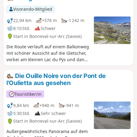
Der Abstieg erfolgt über einen wenig anspruchsvollen Weg.
Visorando-Mitglied
22,94 km
+576 m
-1 242 m
8:10 Std.
Schwer
Start in Bonneval-sur-Arc (Savoie)
Die Route verläuft auf einem Balkonweg
mit schöner Aussicht auf die Gletscher,
vorbei am kleinen Lac du Pys und dann
zur Berghütte Refuge du Carro.
Entdecken Sie die Seen Lac Noir und Lac
Die Ouille Noire von der Pont de
Blanc, wo Sie neue Energie tanken
l'Oulietta aus gesehen
können, bevor Sie wieder hinunter zum
traditionellen Weiler L'Écot und dann
Touristiker/in
nach Bonneval-sur-Arc wandern.
9,84 km
+940 m
-941 m
5:30 Std.
Sehr schwer
Start in Bonneval-sur-Arc (Savoie)
Außergewöhnliches Panorama auf dem