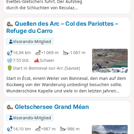
Evettes-Gletschers führt. Der Aufstieg
durch die Schluchten von Reculaz
ermöglicht eine Rundwanderung und
die Besichtigung der römischen Brücke.
Quellen des Arc – Col des Pariottes –
Refuge du Carro
Visorando-Mitglied
16,94 km
+1 069 m
-1 067 m
7:55 Std.
Schwer
Start in Bonneval-sur-Arc (Savoie)
Start in Écot, einem Weiler von Bonneval, den man auf dem
Rückweg von der Wanderung unbedingt besuchen sollte.
Wunderschöne Kapelle und viele in den letzten Jahren
renovierte Häuser. Es ist das höchstgelegene bewohnte Dorf
Frankreichs, außer im Winter.
Gletschersee Grand Méan
Visorando-Mitglied
14,10 km
+987 m
-986 m