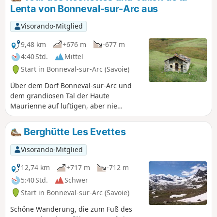
Lenta von Bonneval-sur-Arc aus
Visorando-Mitglied
9,48 km
+676 m
-677 m
4:40 Std.
Mittel
Start in Bonneval-sur-Arc (Savoie)
Über dem Dorf Bonneval-sur-Arc und
dem grandiosen Tal der Haute
Maurienne auf luftigen, aber nie
schwierigen Pfaden Höhe gewinnen
und dann entlang des Flusslaufs der
Berghütte Les Evettes
Lenta wieder hinabsteigen – so sieht
das Programm einer Wanderung aus,
Visorando-Mitglied
auf der wir immer die Spuren der
verschwundenen Gletscher und das
12,74 km
+717 m
-712 m
strahlende Weiß der noch vorhandenen
5:40 Std.
Schwer
Gletscher vor Augen haben.
Start in Bonneval-sur-Arc (Savoie)
Schöne Wanderung, die zum Fuß des