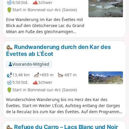
6:50 Std.
Schwer
Start in Bonneval-sur-Arc (Savoie)
Eine Wanderung im Kar des Évettes mit
Blick auf den Gletschersee Lac du Grand
Méan am Fuße des gleichnamigen
Gletschers. Auf einer Höhe von 2876 m
bieten der See und der Gletscher einen
Rundwanderung durch den Kar des
fantastischen Anblick auf ein gut
Évettes ab L’Écot
verstecktes Kar. Ein wahrer Genuss!
Visorando-Mitglied
13,48 km
+693 m
-687 m
5:50 Std.
Schwer
Start in Bonneval-sur-Arc (Savoie)
Wunderschöne Wanderung bis ins Herz des Kar des
Évettes. Start im Weiler L'Écot, Aufstieg entlang der Gorges
de la Reculaz bis zum Kar des Évettes. Auf dem Programm:
Wasserfall von Reculaz, römische Brücke, Gletschersee,
Glacier des Évettes, Refuge des Évettes und Col des Évettes.
Refuge du Carro – Lacs Blanc und Noir