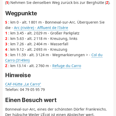
(
5
) Nehmen Sie denselben Weg zurück bis zur Berghütte (
Z
).
Wegpunkte
S
: km 0 - alt. 1 801 m - Bonneval-sur-Arc. Überqueren Sie
die -
Arc (rivière) - Affluent de l'Isère
1
: km 3.45 - alt. 2 029 m - Großer Parkplatz
2
: km 5.63 - alt. 2 118 m - Kreuzung, links
3
: km 7.26 - alt. 2 404 m - Wasserfall
4
: km 9.12 - alt. 2 693 m - Kreuzung
5
: km 11.59 - alt. 3 124 m - Wegmarkierungen > -
Col du
Carro (3149m)
Z
: km 13.14 - alt. 2 760 m -
Refuge du Carro
Hinweise
CAF-Hütte „Le Carro“
Telefon: 04 79 05 95 79
Einen Besuch wert
Bonneval-sur-Arc, eines der schönsten Dörfer Frankreichs.
Der hübsche Weiler L’Écot ist einen Abstecher wert.