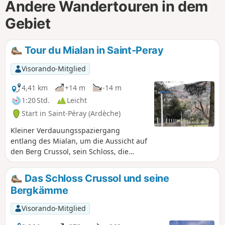
Andere Wandertouren in dem
Gebiet
Tour du Mialan in Saint-Peray
Visorando-Mitglied
4,41 km
+14 m
-14 m
1:20 Std.
Leicht
Start in Saint-Péray (Ardèche)
Kleiner Verdauungsspaziergang
entlang des Mialan, um die Aussicht auf
den Berg Crussol, sein Schloss, die
Weinberge und vor allem den Fluss zu
genießen, der im Herbst und Winter
Das Schloss Crussol und seine
Wasser führt, ansonsten trocken ist.
Bergkämme
Dies ist ein klassischer
Sonntagnachmittagsspaziergang für
Visorando-Mitglied
alle Einwohner von Saint-Perolles.