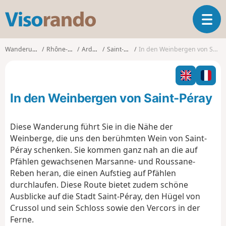
V
T
i
o
s
g
o
Wanderungen
Rhône-Alpes
Ardèche
Saint-Péray
In den Weinbergen von Saint-Péray
g
r
l
a
e
n
n
d
In den Weinbergen von Saint-Péray
a
o
v
i
Diese Wanderung führt Sie in die Nähe der
g
Weinberge, die uns den berühmten Wein von Saint-
a
Péray schenken. Sie kommen ganz nah an die auf
t
Pfählen gewachsenen Marsanne- und Roussane-
i
o
Reben heran, die einen Aufstieg auf Pfählen
n
durchlaufen. Diese Route bietet zudem schöne
Ausblicke auf die Stadt Saint-Péray, den Hügel von
Crussol und sein Schloss sowie den Vercors in der
Ferne.