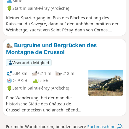
Mittel
Start in Saint-Péray (Ardèche)
Kleiner Spaziergang im Bois des Blaches entlang des
Ruisseau du Saveyre, dann auf den Anhöhen inmitten der
Weinberge, zuerst von Saint-Péray, dann von Cornas.
Rückweg über den Weg, der Cornas mit Saint-Péray
verbindet. Achtung: Aufgrund der Umleitungsarbeiten in
Burgruine und Bergrücken des
St. Péray ist die Rückkehr zwischen den Punkten 10 und 11
Montagne de Crussol
vorübergehend nicht möglich. Folgen Sie der D 86 auf dem
Fuß- und Radweg, um direkt zu Punkt 11 zu gelangen.
Visorando-Mitglied
5,84 km
+211 m
-212 m
2:15 Std.
Leicht
Start in Saint-Péray (Ardèche)
Eine Wanderung, bei der man die
historische Stätte des Château de
Crussol entdecken und anschließend
auf dem Kamm weiterwandern kann,
wobei sich das Unterholz aus
Für mehr Wandertouren, benutze unsere
Suchmaschine
.
Steineichen mit Ausblicken auf das