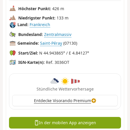
Höchster Punkt:
426 m
Niedrigster Punkt:
133 m
Land:
Frankreich
Bundesland:
Zentralmassiv
Gemeinde:
Saint-Péray
(07130)
Start/Ziel:
N 44.943865° / E 4.84127°
IGN-Karte(n):
Ref. 3036OT
Stündliche Wettervorhersage
Entdecke Visorando Premium
In der mobilen App anzeigen