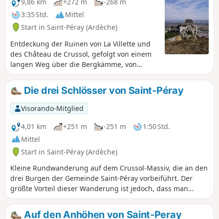
9,86 km
+272 m
-268 m
3:35 Std.
Mittel
Start in Saint-Péray (Ardèche)
Entdeckung der Ruinen von La Villette und
des Château de Crussol, gefolgt von einem
langen Weg über die Bergkämme, von
denen aus man einen Blick auf das Rhonetal
und den Vercors genießen kann.
Die drei Schlösser von Saint-Péray
Visorando-Mitglied
4,01 km
+251 m
-251 m
1:50 Std.
Mittel
Start in Saint-Péray (Ardèche)
Kleine Rundwanderung auf dem Crussol-Massiv, die an den
drei Burgen der Gemeinde Saint-Péray vorbeiführt. Der
größte Vorteil dieser Wanderung ist jedoch, dass man
schnell auf den Crussol-Kamm gelangt und von dort aus
das Rhonetal und die Burg Crussol von der Südseite aus
Auf den Anhöhen von Saint-Peray