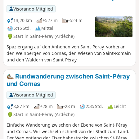
sehen kann. Die Wanderung dauert eine Stunde, aber
planen Sie ruhig doppelt so viel Zeit ein, um die
Visorando-Mitglied
Sehenswürdigkeiten auf Ihrer Route in Ruhe zu genießen.
13,20 km
+527 m
-524 m
5:15 Std.
Mittel
Start in Saint-Péray (Ardèche)
Spaziergang auf den Anhöhen von Saint-Peray, vorbei an
den Weinbergen von Cornas, den Wiesen von Saint-Romain
und den Wäldern von Saint-Péray.
Rundwanderung zwischen Saint-Péray
und Cornas
Visorando-Mitglied
8,87 km
+28 m
-28 m
2:35 Std.
Leicht
Start in Saint-Péray (Ardèche)
Einfache Wanderung zwischen der Ebene von Saint-Péray
und Cornas. Wir wechseln schnell von der Stadt zum Land.
Der Weg entlang der Eisenbahnstrecke zwischen St-Péray