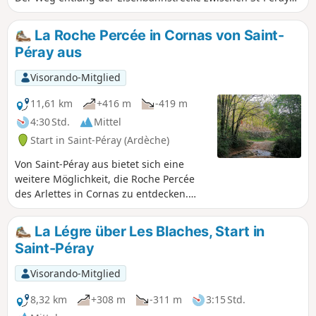
und Cornas ist aufgrund der Umgehungsarbeiten in St-
Péray nicht mehr begehbar.In (2) folgen Sie der D86 in
La Roche Percée in Cornas von Saint-
Richtung Cornas und biegen Sie dann nach der Tankstelle
Péray aus
von Cornas in die erste Straße rechts ein, um zum
Bahnübergang (zwischen 3 und 4) zu gelangen.
Visorando-Mitglied
11,61 km
+416 m
-419 m
4:30 Std.
Mittel
Start in Saint-Péray (Ardèche)
Von Saint-Péray aus bietet sich eine
weitere Möglichkeit, die Roche Percée
des Arlettes in Cornas zu entdecken.
Eine Wanderung mit zahlreichen
Ausblicken auf das Schloss Crussol, das
La Légre über Les Blaches, Start in
Rhonetal, den Vercors, die Trois Becs
Saint-Péray
und bis hin zum Diois, dazu die
herrlichen Weinberge von Saint-Péray
Visorando-Mitglied
und Cornas.
8,32 km
+308 m
-311 m
3:15 Std.