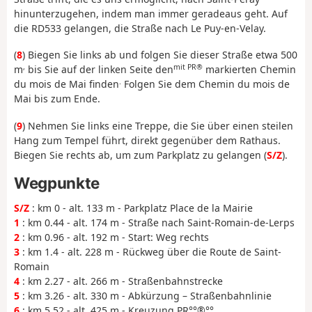
hinunterzugehen, indem man immer geradeaus geht. Auf
die RD533 gelangen, die Straße nach Le Puy-en-Velay.
(
8
) Biegen Sie links ab und folgen Sie dieser Straße etwa 500
,
mit PR®
m
bis Sie auf der linken Seite den
markierten Chemin
.
du mois de Mai finden
Folgen Sie dem Chemin du mois de
Mai bis zum Ende.
(
9
) Nehmen Sie links eine Treppe, die Sie über einen steilen
Hang zum Tempel führt, direkt gegenüber dem Rathaus.
Biegen Sie rechts ab, um zum Parkplatz zu gelangen (
S/Z
).
Wegpunkte
S/Z
: km 0 - alt. 133 m - Parkplatz Place de la Mairie
1
: km 0.44 - alt. 174 m - Straße nach Saint-Romain-de-Lerps
2
: km 0.96 - alt. 192 m - Start: Weg rechts
3
: km 1.4 - alt. 228 m - Rückweg über die Route de Saint-
Romain
4
: km 2.27 - alt. 266 m - Straßenbahnstrecke
5
: km 3.26 - alt. 330 m - Abkürzung – Straßenbahnlinie
6
: km 5.52 - alt. 425 m - Kreuzung PR°°®°°