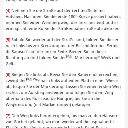
(
4
) Nehmen Sie die Straße auf der rechten Seite mit
Aufstieg. Nachdem Sie die erste 180°-Kurve passiert haben,
nehmen Sie einen Weinbergweg, der links ansteigt und es
ermöglicht, eine Kurve der Straßenbahnstraße abzukürzen
(
5
) Sobald Sie wieder auf der Straße sind, folgen Sie dieser
nach links bis zur Kreuzung mit der Beschilderung „Ferme
de Samson“ auf der linken Seite. Biegen Sie in diese
PR®
in
Richtung ab und folgen Sie der
-Markierung
Weiß und
Gelb.
(
6
) Biegen Sie links ab. Bevor Sie den Bauernhof erreichen,
PR®-Weg
zweigt der
nach links auf einen Pfad in einer Wiese
ab; folgen Sie der Markierung. Lassen Sie einen ersten Weg
rechts zum Aufstieg ansteigen und folgen Sie dem Weg
oberhalb des Ruisseau de Hongrie, bis Sie an die
Wegkreuzung (mit Markierungen) gelangen
(
7
) Den Weg links hinuntergehen, bis man zu den Häusern
von Gachet gelangt, wo man wieder auf die asphaltierte
Straße trifft, die es uns ermöglicht, nach Saint-Peray