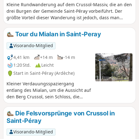
Kleine Rundwanderung auf dem Crussol-Massiv, die an den
drei Burgen der Gemeinde Saint-Péray vorbeiführt. Der
größte Vorteil dieser Wanderung ist jedoch, dass man
schnell auf den Crussol-Kamm gelangt und von dort aus
das Rhonetal und die Burg Crussol von der Südseite aus
Tour du Mialan in Saint-Peray
sehen kann. Die Wanderung dauert eine Stunde, aber
planen Sie ruhig doppelt so viel Zeit ein, um die
Visorando-Mitglied
Sehenswürdigkeiten auf Ihrer Route in Ruhe zu genießen.
4,41 km
+14 m
-14 m
1:20 Std.
Leicht
Start in Saint-Péray (Ardèche)
Kleiner Verdauungsspaziergang
entlang des Mialan, um die Aussicht auf
den Berg Crussol, sein Schloss, die
Weinberge und vor allem den Fluss zu
genießen, der im Herbst und Winter
Die Felsvorsprünge von Crussol in
Wasser führt, ansonsten trocken ist.
Saint-Péray
Dies ist ein klassischer
Sonntagnachmittagsspaziergang für
Visorando-Mitglied
alle Einwohner von Saint-Perolles.