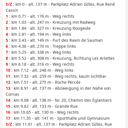
S/Z
: km 0 - alt. 137 m - Parkplatz Adrien Gilles, Rue René
Cassin
1
: km 0.71 - alt. 176 m - Weg rechts
2
: km 1.03 - alt. 247 m - Kreuzung mit Radweg
3
: km 1.84 - alt. 327 m - Kreuzung Rougeole
4
: km 2.81 - alt. 194 m - Weg links
5
: km 3.43 - alt. 149 m - Furt des Ravin de Sauman
6
: km 4.36 - alt. 270 m - Treppe links
7
: km 5.25 - alt. 338 m - Weg links
8
: km 5.52 - alt. 308 m - Kreuzung, Richtung Les Arlettes
9
: km 6.18 - alt. 316 m - Weg rechts
10
: km 7.12 - alt. 248 m - Weg links
11
: km 7.32 - alt. 259 m - Weg rechts, kaum sichtbar
12
: km 7.51 - alt. 275 m - Roche Percée
13
: km 8.91 - alt. 137 m - Abzweigung in der Nähe von
Cornas
14
: km 9.08 - alt. 138 m - Nr. 20, Chemin des Églantiers
15
: km 9.62 - alt. 133 m - Grande Rue
16
: km 10.65 - alt. 130 m - Weg rechts
17
: km 11.35 - alt. 141 m - Sporthalle und Gymnasium
S/Z
: km 11.61 - alt. 137 m - Parkplatz Adrien Gilles, Rue