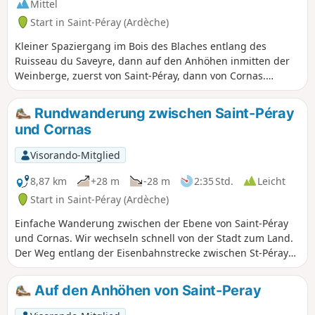
Mittel
Start in Saint-Péray (Ardèche)
Kleiner Spaziergang im Bois des Blaches entlang des
Ruisseau du Saveyre, dann auf den Anhöhen inmitten der
Weinberge, zuerst von Saint-Péray, dann von Cornas.
Rückweg über den Weg, der Cornas mit Saint-Péray
verbindet. Achtung: Aufgrund der Umleitungsarbeiten in
Rundwanderung zwischen Saint-Péray
St. Péray ist die Rückkehr zwischen den Punkten 10 und 11
und Cornas
vorübergehend nicht möglich. Folgen Sie der D 86 auf dem
Fuß- und Radweg, um direkt zu Punkt 11 zu gelangen.
Visorando-Mitglied
8,87 km
+28 m
-28 m
2:35 Std.
Leicht
Start in Saint-Péray (Ardèche)
Einfache Wanderung zwischen der Ebene von Saint-Péray
und Cornas. Wir wechseln schnell von der Stadt zum Land.
Der Weg entlang der Eisenbahnstrecke zwischen St-Péray
und Cornas ist aufgrund der Umgehungsarbeiten in St-
Péray nicht mehr begehbar.In (2) folgen Sie der D86 in
Auf den Anhöhen von Saint-Peray
Richtung Cornas und biegen Sie dann nach der Tankstelle
von Cornas in die erste Straße rechts ein, um zum