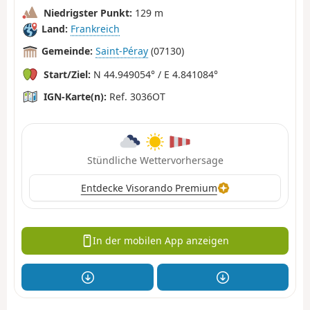
Niedrigster Punkt:
129 m
Land:
Frankreich
Gemeinde:
Saint-Péray
(07130)
Start/Ziel:
N 44.949054° / E 4.841084°
IGN-Karte(n):
Ref. 3036OT
Stündliche Wettervorhersage
Entdecke Visorando Premium
In der mobilen App anzeigen