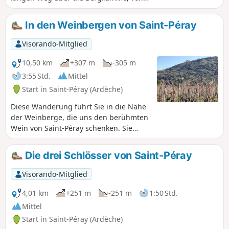
denen aus man einen Blick auf das Rhonetal
und den Vercors genießen kann.
In den Weinbergen von Saint-Péray
Visorando-Mitglied
10,50 km
+307 m
-305 m
3:55 Std.
Mittel
Start in Saint-Péray (Ardèche)
Diese Wanderung führt Sie in die Nähe
der Weinberge, die uns den berühmten
Wein von Saint-Péray schenken. Sie
kommen ganz nah an die auf Pfählen
gewachsenen Marsanne- und
Die drei Schlösser von Saint-Péray
Roussane-Reben heran, die einen
Aufstieg auf Pfählen durchlaufen. Diese
Visorando-Mitglied
Route bietet zudem schöne Ausblicke
auf die Stadt Saint-Péray, den Hügel von
4,01 km
+251 m
-251 m
1:50 Std.
Crussol und sein Schloss sowie den
Mittel
Vercors in der Ferne.
Start in Saint-Péray (Ardèche)