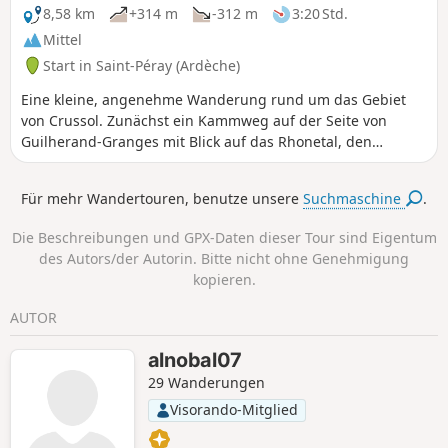
8,58 km
+314 m
-312 m
3:20 Std.
Mittel
Start in Saint-Péray (Ardèche)
Eine kleine, angenehme Wanderung rund um das Gebiet
von Crussol. Zunächst ein Kammweg auf der Seite von
Guilherand-Granges mit Blick auf das Rhonetal, den
Vercors, das Diois und vieles mehr, dann auf dem Rückweg
ein Kammweg auf der Seite des Ruisseau du Miallan mit
Für mehr Wandertouren, benutze unsere
Suchmaschine
.
Blick auf die Ardèche, Saint-Péray und dessen Weinberge.
Ein kleiner Tipp: Nehmen Sie die GPX-Datei mit: Es gibt eine
Die Beschreibungen und GPX-Daten dieser Tour sind Eigentum
Vielzahl von Wegen, die auf beiden Seiten entlang der
des Autors/der Autorin. Bitte nicht ohne Genehmigung
Strecke abzweigen.
kopieren.
AUTOR
alnobal07
29 Wanderungen
Visorando-Mitglied