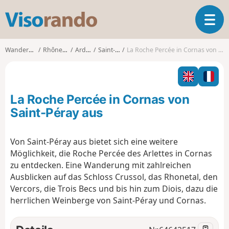
V
T
i
o
s
g
o
Wanderungen
Rhône-Alpes
Ardèche
Saint-Péray
La Roche Percée in Cornas von Saint-Péray aus
g
r
l
a
e
n
n
d
La Roche Percée in Cornas von
a
o
v
Saint-Péray aus
i
g
Von Saint-Péray aus bietet sich eine weitere
a
Möglichkeit, die Roche Percée des Arlettes in Cornas
t
i
zu entdecken. Eine Wanderung mit zahlreichen
o
Ausblicken auf das Schloss Crussol, das Rhonetal, den
n
Vercors, die Trois Becs und bis hin zum Diois, dazu die
herrlichen Weinberge von Saint-Péray und Cornas.