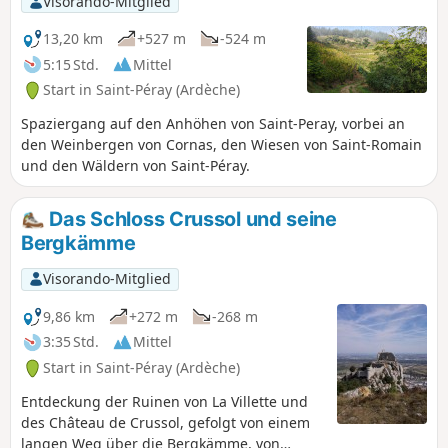
Visorando-Mitglied
Bahnübergang (zwischen 3 und 4) zu gelangen.
13,20 km
+527 m
-524 m
5:15 Std.
Mittel
Start in Saint-Péray (Ardèche)
Spaziergang auf den Anhöhen von Saint-Peray, vorbei an
den Weinbergen von Cornas, den Wiesen von Saint-Romain
und den Wäldern von Saint-Péray.
Das Schloss Crussol und seine
Bergkämme
Visorando-Mitglied
9,86 km
+272 m
-268 m
3:35 Std.
Mittel
Start in Saint-Péray (Ardèche)
Entdeckung der Ruinen von La Villette und
des Château de Crussol, gefolgt von einem
langen Weg über die Bergkämme, von