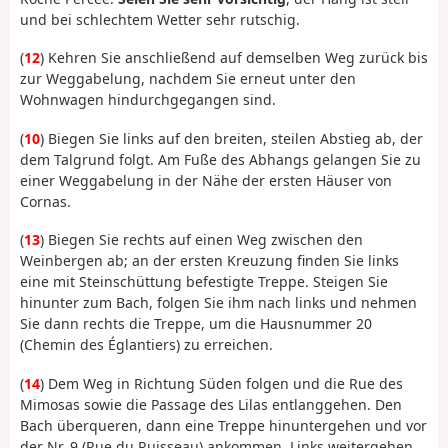
und bei schlechtem Wetter sehr rutschig.
(
12
) Kehren Sie anschließend auf demselben Weg zurück bis
zur Weggabelung, nachdem Sie erneut unter den
Wohnwagen hindurchgegangen sind.
(
10
) Biegen Sie links auf den breiten, steilen Abstieg ab, der
dem Talgrund folgt. Am Fuße des Abhangs gelangen Sie zu
einer Weggabelung in der Nähe der ersten Häuser von
Cornas.
(
13
) Biegen Sie rechts auf einen Weg zwischen den
Weinbergen ab; an der ersten Kreuzung finden Sie links
eine mit Steinschüttung befestigte Treppe. Steigen Sie
hinunter zum Bach, folgen Sie ihm nach links und nehmen
Sie dann rechts die Treppe, um die Hausnummer 20
(Chemin des Églantiers) zu erreichen.
(
14
) Dem Weg in Richtung Süden folgen und die Rue des
Mimosas sowie die Passage des Lilas entlanggehen. Den
Bach überqueren, dann eine Treppe hinuntergehen und vor
der Nr. 9 (Rue du Ruisseau) ankommen. Links weitergehen