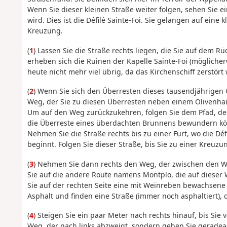
Wenn Sie dieser kleinen Straße weiter folgen, sehen Sie e
wird. Dies ist die Défilé Sainte-Foi. Sie gelangen auf eine 
Kreuzung.
(
1
) Lassen Sie die Straße rechts liegen, die Sie auf dem
erheben sich die Ruinen der Kapelle Sainte-Foi (möglich
heute nicht mehr viel übrig, da das Kirchenschiff zerstört
(
2
) Wenn Sie sich den Überresten dieses tausendjährigen 
Weg, der Sie zu diesen Überresten neben einem Olivenhai
Um auf den Weg zurückzukehren, folgen Sie dem Pfad, de
die Überreste eines überdachten Brunnens bewundern k
Nehmen Sie die Straße rechts bis zu einer Furt, wo die Déf
beginnt. Folgen Sie dieser Straße, bis Sie zu einer Kreuz
(
3
) Nehmen Sie dann rechts den Weg, der zwischen den We
Sie auf die andere Route namens Montplo, die auf dieser W
Sie auf der rechten Seite eine mit Weinreben bewachsene
Asphalt und finden eine Straße (immer noch asphaltiert), di
(
4
) Steigen Sie ein paar Meter nach rechts hinauf, bis Si
Weg, der nach links abzweigt, sondern gehen Sie geradea