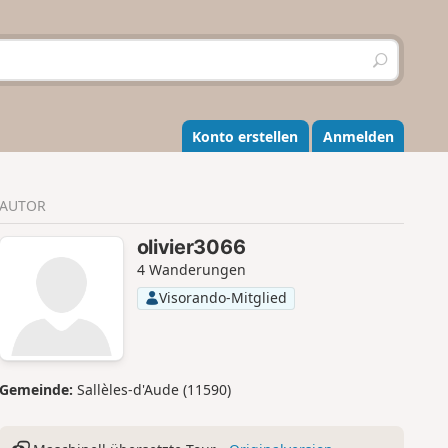
S
u
c
h
e
Konto erstellen
Anmelden
n
AUTOR
olivier3066
4 Wanderungen
Visorando-Mitglied
Gemeinde:
Sallèles-d'Aude (11590)