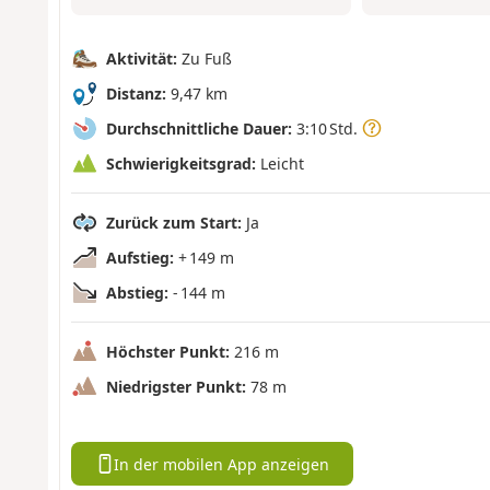
Aktivität:
Zu Fuß
Distanz:
9,47 km
Durchschnittliche Dauer:
3:10 Std.
Schwierigkeitsgrad:
Leicht
Zurück zum Start:
Ja
Aufstieg:
+ 149 m
Abstieg:
- 144 m
Höchster Punkt:
216 m
Niedrigster Punkt:
78 m
In der mobilen App anzeigen