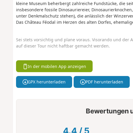
kleine Museum beherbergt zahlreiche Fundstücke, die sei
insbesondere fossile Dinosauriereier, Dinosaurierknochen
unter Denkmalschutz stehen), die anlässlich der Winzerv
Das Château Féodal im Herzen des alten Dorfes, ehemalig
Sei stets vorsichtig und plane voraus. Visorando und der A
auf dieser Tour nicht haftbar gemacht werden.
In der mobilen App anzeigen
GPX herunterladen
PDF herunterladen
Bewertungen u
4.4
/
5