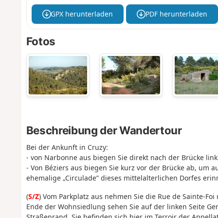
GPX herunterladen
PDF herunterladen
Fotos
Beschreibung der Wandertour
Bei der Ankunft in Cruzy:
- von Narbonne aus biegen Sie direkt nach der Brücke lin
- Von Béziers aus biegen Sie kurz vor der Brücke ab, um 
ehemalige „Circulade” dieses mittelalterlichen Dorfes erin
(
S/Z
) Vom Parkplatz aus nehmen Sie die Rue de Sainte-Fo
Ende der Wohnsiedlung sehen Sie auf der linken Seite G
Straßenrand. Sie befinden sich hier im Terroir der Appella