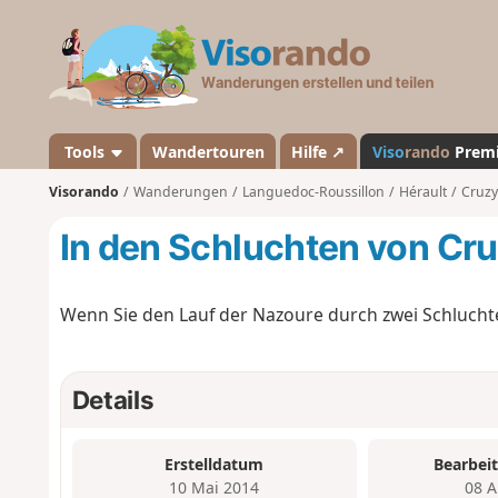
V
i
s
o
r
a
Tools
Wandertouren
Hilfe ↗
Viso
rando
Prem
n
Visorando
Wanderungen
Languedoc-Roussillon
Hérault
Cruzy
d
o
In den Schluchten von Cr
Wenn Sie den Lauf der Nazoure durch zwei Schluchten
Details
Erstelldatum
Bearbei
10 Mai 2014
08 A