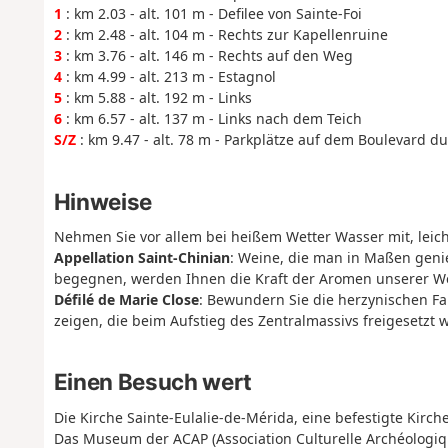
1
: km 2.03 - alt. 101 m - Defilee von Sainte-Foi
2
: km 2.48 - alt. 104 m - Rechts zur Kapellenruine
3
: km 3.76 - alt. 146 m - Rechts auf den Weg
4
: km 4.99 - alt. 213 m - Estagnol
5
: km 5.88 - alt. 192 m - Links
6
: km 6.57 - alt. 137 m - Links nach dem Teich
S/Z
: km 9.47 - alt. 78 m - Parkplätze auf dem Boulevard d
Hinweise
Nehmen Sie vor allem bei heißem Wetter Wasser mit, leic
Appellation Saint-Chinian
: Weine, die man in Maßen geni
begegnen, werden Ihnen die Kraft der Aromen unserer We
Défilé de Marie Close
: Bewundern Sie die herzynischen Fal
zeigen, die beim Aufstieg des Zentralmassivs freigesetzt 
Einen Besuch wert
Die Kirche Sainte-Eulalie-de-Mérida, eine befestigte Kirch
Das Museum der ACAP (Association Culturelle Archéologique 