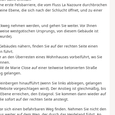
ine erste Felsbarriere, die vom Fluss La Nazoure durchbrochen
kleine Ebene, die sich nach der Schlucht öffnet, und zu einer
 Rückweg nehmen werden, und gehen Sie weiter. Vor Ihnen
erweise westgotischen Ursprungs, von diesem Gebäude ist
 wurde).
Gebäudes nähern, finden Sie auf der rechten Seite einen
n führt.
r an den Überresten eines Wohnhauses vorbeiführt, wo Sie
önnen.
ilé de Marie Close auf einer teilweise betonierten Straße
ung gelangen.
inbergen hinaufführt (wenn Sie links abbiegen, gelangen
ebsite vorgeschlagen wird). Der Anstieg ist gleichmäßig, bis
 Ebene erreichen, den Estagnol. Sie kommen dann wieder auf
e sofort auf der rechten Seite ansteigt.
e vor sich einen befahrbaren Weg finden. Nehmen Sie nicht den
us weiter auf dem Weg, der durch das Heideland führt. An