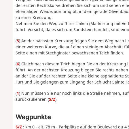
der ersten Rechtskurve drehen Sie sich um und sehen ei
ehemaligen Weidezaun umgibt, in dem gerade Olivenbäum
zu einer Kreuzung.
Nehmen Sie den Weg zu Ihrer Linken (Markierung mit Verbot
führt. Vorsicht, da es sich um Sandstein handelt, sind eini
(
5
) An der nächsten Kreuzung folgen Sie dem Weg nach lin
einer weiteren Kurve, die auf einen steinigen Abschnitt f
Seite einen mit Stechginster bewachsenen Teich finden.
(
6
) Gleich nach diesem Teich biegen Sie an der Kreuzung 
führt. An der nächsten Kreuzung biegen Sie rechts nebe
an der Sie auf der rechten Seite eine kleine asphaltierte S
Furt und Sie gelangen zum Eingang der Schlucht Sainte Fo
(
1
) Nun müssen Sie nur noch links die Straße nehmen, a
zurückzukehren (
S/Z
).
Wegpunkte
S/Z
: km 0 - alt. 78 m - Parkplätze auf dem Boulevard du 