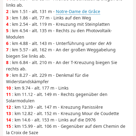
links ab.
2
: km 1.51 - alt. 131 m -
Notre-Dame de Grâce
3
: km 1.86 - alt. 77 m - Links auf den Weg
4
: km 2.54 - alt. 119 m - Kreuzung mit Steinplatten
5
: km 4.54 - alt. 135 m - Rechts zu den Photovoltaik-
Modulen
6
: km 4.88 - alt. 143 m - Unterführung unter der A9
7
: km 5.57 - alt. 162 m - An der großen Weggabelung
biegen Sie links ab.
8
: km 6.84 - alt. 210 m - An der T-Kreuzung biegen Sie
rechts ab.
9
: km 8.27 - alt. 229 m - Denkmal für die
Widerstandskämpfer
10
: km 9.74 - alt. 177 m - Links
11
: km 11.12 - alt. 149 m - Rechts gegenüber den
Solarmodulen
12
: km 12.39 - alt. 147 m - Kreuzung Panissière
13
: km 12.82 - alt. 152 m - Kreuzung Mour de Coudette
14
: km 14.6 - alt. 153 m - Links auf die D976
15
: km 15.99 - alt. 106 m - Gegenüber auf dem Chemin de
la Croix de Saze