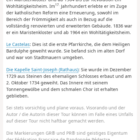
17.
Wohltätigkeitsheim. Im
Jahrhundert erlebte er im Zuge
der katholischen Reform eine Erneuerung, sowohl im
Bereich der Frömmigkeit als auch in Bezug auf die
vollständig renovierten und erweiterten Gebäude. 1836 war
er ein Maristenkloster und ab 1964 ein Wohltätigkeitsheim.
Le Castelas
: Dies ist die erste Pfarrkirche, die dem Heiligen
Bardulphe geweiht wurde. Sie befand sich im alten Dorf
und war von Stadtmauern umgeben.
Die Kapelle Saint-Joseph (Rathaus)
: Sie wurde im Dezember
1729 aus Steinen des ehemaligen Schlosses erbaut und am
2. Oktober 1734 geweiht. Das Innere mit seinem
Tonnengewölbe und dem schmalen Chor ist erhalten
geblieben.
Sei stets vorsichtig und plane voraus. Visorando und der
Autor / die Autorin dieser Tour können im Falle eines Unfalls
auf dieser Tour nicht haftbar gemacht werden.
Die Markierungen GR® und PR® sind geistiges Eigentum
der Fédération Française de Randonnée Pédestre