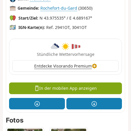
Gemeinde:
Rochefort-du-Gard
(30650)
Start/Ziel:
N 43.975535° / E 4.689167°
IGN-Karte(n):
Ref. 2941OT, 3041OT
Stündliche Wettervorhersage
Entdecke Visorando Premium
In der mobilen App anzeigen
Fotos