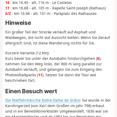
16
: km 16.45 - alt. 116 m - Le Castelas
17
: km 16.68 - alt. 105 m - Kapelle Saint-Joseph (Rathaus)
S/Z
: km 16.96 - alt. 101 m - Parkplatz des Rathauses
Hinweise
Ein großer Teil der Strecke verläuft auf Asphalt und
Waldwegen, die nicht viel Aussicht bieten: Wenn Sie darauf
allergisch sind, ist diese Wanderung nichts für Sie.
Kürzere Variante (12 km):
Kurz bevor Sie unter der Autobahn hindurchgehen (
6
),
nehmen Sie den Weg links, der 800 m lang parallel zur
Autobahn verläuft, und gelangen Sie zum Eingang des
Photovoltaikparks (
11
). Setzen Sie dann die Tour wie
beschrieben fort.
Einen Besuch wert
Die Wallfahrtskirche Notre-Dame de Grâce
: Sie wurde in der
Karolingerzeit (von Karl dem Großen im Jahr 798) erbaut
und in ein Benediktinerkloster umgewandelt. 1836 war sie
ein Maristenkloster und ab 1964 bis zur Revolution ein