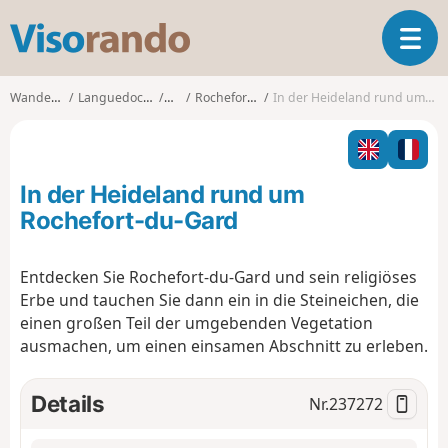
V
T
i
o
s
g
o
Wanderungen
Languedoc-Roussillon
Gard
Rochefort-du-Gard
In der Heideland rund um Rochefort-du-Gard
g
r
l
a
e
n
n
d
In der Heideland rund um
a
o
v
Rochefort-du-Gard
i
g
Entdecken Sie Rochefort-du-Gard und sein religiöses
a
Erbe und tauchen Sie dann ein in die Steineichen, die
t
i
einen großen Teil der umgebenden Vegetation
o
ausmachen, um einen einsamen Abschnitt zu erleben.
n
Details
Nr.
237272