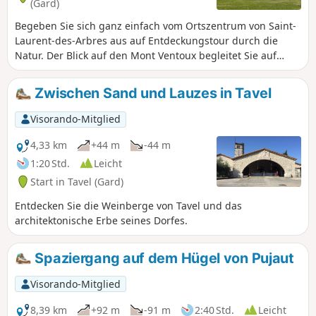
(Gard)
Begeben Sie sich ganz einfach vom Ortszentrum von Saint-
Laurent-des-Arbres aus auf Entdeckungstour durch die
Natur. Der Blick auf den Mont Ventoux begleitet Sie auf
dieser Wanderung, die keine technischen Schwierigkeiten
bereitet, für die Sie jedoch ein Paar Turnschuhe und die
Zwischen Sand und Lauzes in Tavel
Kondition für eine 13 km lange Wanderung benötigen. Trotz
mehrerer schattiger Abschnitte sollten Sie einen Hut und 1
Visorando-Mitglied
Liter Wasser pro Person einplanen, wenn die Temperatur 25
°C übersteigt. Die Route wird Sie mit der Vielfalt ihrer
4,33 km
+44 m
-44 m
Landschaften und ihrer Vegetation überraschen. Nach
1:20 Std.
Leicht
einem Abstecher durch das Heideland führt der Weg weiter
Start in Tavel (Gard)
durch Lirac, dann folgt ein Aufstieg in die Weinberge, und
der Weg führt schließlich durch einen Kiefernwald mit
Entdecken Sie die Weinberge von Tavel und das
sandigem Boden wieder hinunter.
architektonische Erbe seines Dorfes.
Spaziergang auf dem Hügel von Pujaut
Visorando-Mitglied
8,39 km
+92 m
-91 m
2:40 Std.
Leicht