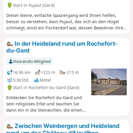
Start in Pujaut (Gard)
Dieser kleine, einfache Spaziergang wird Ihnen helfen,
besser zu verstehen, dass Pujaut, das sich an den Hügel
schmiegt, einst ein Fischerdorf war, dessen Bewohner ihre
Nahrung aus dem Teich südlich des Dorfes bezogen, wo
sich heute der Flugplatz befindet.
In der Heideland rund um Rochefort-
du-Gard
Visorando-Mitglied
16,96 km
+223 m
-215 m
5:30 Std.
Mittel
Start in Rochefort-du-Gard (Gard)
Entdecken Sie Rochefort-du-Gard und
sein religiöses Erbe und tauchen Sie
dann ein in die Steineichen, die einen
großen Teil der umgebenden
Vegetation ausmachen, um einen
Zwischen Weinbergen und Heideland
einsamen Abschnitt zu erleben.