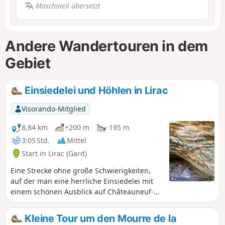
Maschinell übersetzt
Andere Wandertouren in dem
Gebiet
Einsiedelei und Höhlen in Lirac
Visorando-Mitglied
8,84 km
+200 m
-195 m
3:05 Std.
Mittel
Start in Lirac (Gard)
Eine Strecke ohne große Schwierigkeiten,
auf der man eine herrliche Einsiedelei mit
einem schönen Ausblick auf Châteauneuf-
du-Pape und den Ventoux entdecken kann.
Es ist auch möglich, zwei kleine Aufstiege zu
Kleine Tour um den Mourre de la
bewältigen, um zwei wunderschöne Höhlen