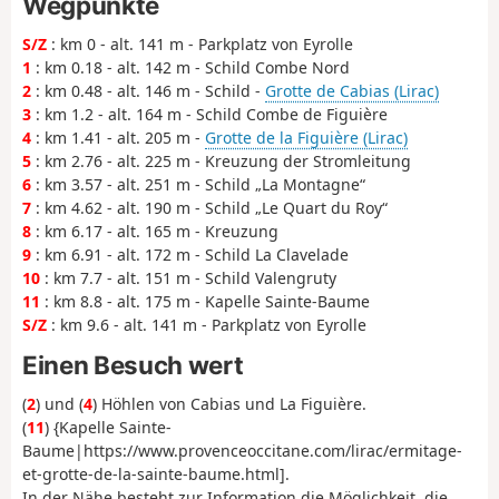
Wegpunkte
S/Z
: km 0 - alt. 141 m - Parkplatz von Eyrolle
1
: km 0.18 - alt. 142 m - Schild Combe Nord
2
: km 0.48 - alt. 146 m - Schild -
Grotte de Cabias (Lirac)
3
: km 1.2 - alt. 164 m - Schild Combe de Figuière
4
: km 1.41 - alt. 205 m -
Grotte de la Figuière (Lirac)
5
: km 2.76 - alt. 225 m - Kreuzung der Stromleitung
6
: km 3.57 - alt. 251 m - Schild „La Montagne“
7
: km 4.62 - alt. 190 m - Schild „Le Quart du Roy“
8
: km 6.17 - alt. 165 m - Kreuzung
9
: km 6.91 - alt. 172 m - Schild La Clavelade
10
: km 7.7 - alt. 151 m - Schild Valengruty
11
: km 8.8 - alt. 175 m - Kapelle Sainte-Baume
S/Z
: km 9.6 - alt. 141 m - Parkplatz von Eyrolle
Einen Besuch wert
(
2
) und (
4
) Höhlen von Cabias und La Figuière.
(
11
) {Kapelle Sainte-
Baume|https://www.provenceoccitane.com/lirac/ermitage-
et-grotte-de-la-sainte-baume.html].
In der Nähe besteht zur Information die Möglichkeit, die