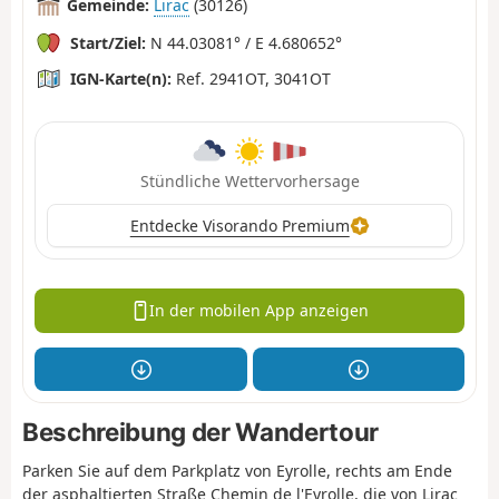
Gemeinde:
Lirac
(30126)
Start/Ziel:
N 44.03081° / E 4.680652°
IGN-Karte(n):
Ref. 2941OT, 3041OT
Stündliche Wettervorhersage
Entdecke Visorando Premium
In der mobilen App anzeigen
Beschreibung der Wandertour
Parken Sie auf dem Parkplatz von Eyrolle, rechts am Ende
der asphaltierten Straße Chemin de l'Eyrolle, die von Lirac