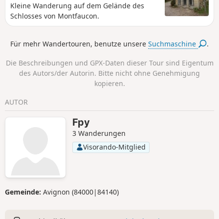
den zahlreichen Kieselsteinen und
Kleine Wanderung auf dem Gelände des
Steinen auf Ihrem Weg gerecht zu
Schlosses von Montfaucon.
werden.
Für mehr Wandertouren, benutze unsere
Suchmaschine
.
Die Beschreibungen und GPX-Daten dieser Tour sind Eigentum
des Autors/der Autorin. Bitte nicht ohne Genehmigung
kopieren.
AUTOR
Fpy
3 Wanderungen
Visorando-Mitglied
Gemeinde:
Avignon (84000|84140)