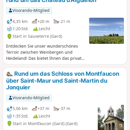
rund um das Château d'Aiguilhon
Visorando-Mitglied
4,35 km
+20 m
-21 m
1:20 Std.
Leicht
Start in Sauveterre (Gard)
Entdecken Sie unser wunderschönes
Terroir zwischen Weinbergen und
Heideland! Das bietet Ihnen das private
Weingut Aiguilhon dank der
Wanderwege, die es umgeben.
Rund um das Schloss von Montfaucon
Spazieren Sie zwischen den
über Saint-Maur und Saint-Martin du
Weinbergen des Weinguts, entdecken
Jonquier
Sie die Artenvielfalt und die Natur, die
Sie umgibt, aber auch eine
Visorando-Mitglied
unglaubliche Aussicht. Der Weg ist für
die meisten Menschen zugänglich und
5,06 km
+37 m
-37 m
weist nur sehr geringe
1:35 Std.
Leicht
Höhenunterschiede auf. Sie sollten
Start in Montfaucon (Gard) (Gard)
jedoch gutes Schuhwerk tragen, um