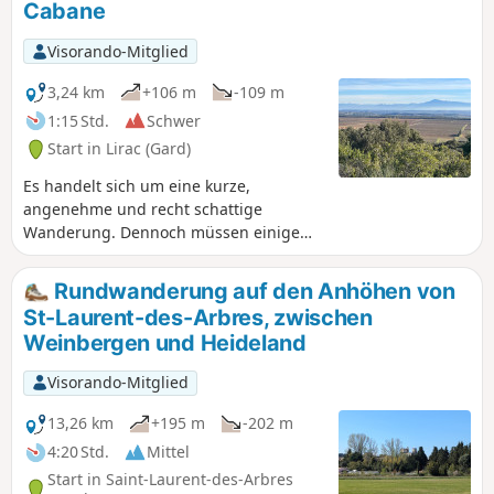
Cabane
zu erkunden und Informationen über die
Vergangenheit der Region zu erhalten. Der
Visorando-Mitglied
Rückweg führt über einen Weg, der
teilweise die bekannten Weinberge von Lirac
3,24 km
+106 m
-109 m
überragt. Die „Montagne“, wie man sie hier
1:15 Std.
Schwer
nennt, bietet eine abwechslungsreiche
Start in Lirac (Gard)
Landschaft aus Heideland und Wäldern.
Es handelt sich um eine kurze,
angenehme und recht schattige
Wanderung. Dennoch müssen einige
kleine Pfade genommen und ein paar
Meter im „leichten Abstieg“
Rundwanderung auf den Anhöhen von
zurückgelegt werden. An schönen
St-Laurent-des-Arbres, zwischen
Tagen bietet sich unterwegs ein Blick
Weinbergen und Heideland
auf das Rhonetal.
Visorando-Mitglied
13,26 km
+195 m
-202 m
4:20 Std.
Mittel
Start in Saint-Laurent-des-Arbres