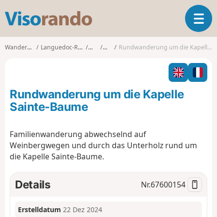
V
T
i
o
s
g
o
Wanderungen
Languedoc-Roussillon
Gard
Lirac
Rundwanderung um die Kapelle Sainte-Baume
g
r
l
a
e
n
n
d
Rundwanderung um die Kapelle
a
o
v
Sainte-Baume
i
g
Familienwanderung abwechselnd auf
a
Weinbergwegen und durch das Unterholz rund um
t
i
die Kapelle Sainte-Baume.
o
n
Details
Nr.
67600154
Erstelldatum
22 Dez 2024