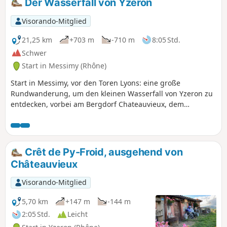
Der Wasserfall von Yzeron
die Mont du Lyonnais und die Metropole Lyon.
Visorando-Mitglied
21,25 km
+703 m
-710 m
8:05 Std.
Schwer
Start in Messimy (Rhône)
Start in Messimy, vor den Toren Lyons: eine große
Rundwanderung, um den kleinen Wasserfall von Yzeron zu
entdecken, vorbei am Bergdorf Chateauvieux, dem
Aussichtspunkt Py-Froid und dem Dolmen in den Wäldern
von Faix. Anmerkung des Autors: Die Beschreibung wurde
vor langer Zeit verfasst. Überprüfen Sie die Bewertungen
undnutzen Sie vorzugsweisedie App Visorando
Crêt de Py-Froid, ausgehend von
Châteauvieux
Visorando-Mitglied
5,70 km
+147 m
-144 m
2:05 Std.
Leicht