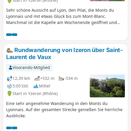
Start in Yzeron (Rhône)
Sehr schöne Aussicht auf Lyon, den Pilat, die Monts du
Lyonnais und mit etwas Glück bis zum Mont-Blanc.
Manchmal ist die Kapelle am Wochenende geöffnet und
einen Besuch wert.
Rundwanderung von Izeron über Saint-
Laurent de Vaux
Visorando-Mitglied
12,39 km
+532 m
-534 m
5:05 Std.
Mittel
Start in Yzeron (Rhône)
Eine sehr angenehme Wanderung in den Monts du
Lyonnais. Auf der gesamten Strecke genießen Sie herrliche
Ausblicke.