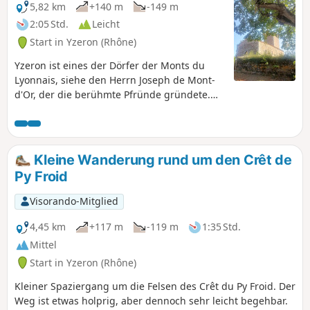
5,82 km
+140 m
-149 m
2:05 Std.
Leicht
Start in Yzeron (Rhône)
Yzeron ist eines der Dörfer der Monts du
Lyonnais, siehe den Herrn Joseph de Mont-
d'Or, der die berühmte Pfründe gründete.
Die Landschaft ist schön hügelig und
wechselt zwischen Wegen und Pfaden
inmitten bewaldeter Abschnitte. Diese
Wanderung, deren Start am Parkplatz für
Kleine Wanderung rund um den Crêt de
Wanderer ist, ermöglicht es, das bei
Py Froid
Kletterern sehr beliebte Bouldergebiet Py
Froid sowie die romanische Kapelle
Visorando-Mitglied
Châteauvieux und einen kleinen Wasserfall
(bei Regen) zu entdecken. Man wechselt
4,45 km
+117 m
-119 m
1:35 Std.
mehrmals den Hang mit sehr
Mittel
unterschiedlichem Charme, von
Start in Yzeron (Rhône)
Nadelwäldern an den Nordhängen bis hin
zu den sehr laubreichen Südhängen. Diese
Kleiner Spaziergang um die Felsen des Crêt du Py Froid. Der
Wanderung kann zu einem wahrhaft
Weg ist etwas holprig, aber dennoch sehr leicht begehbar.