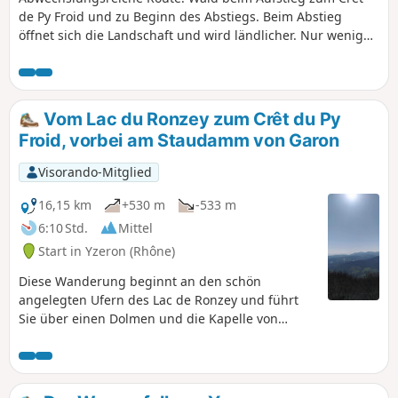
de Py Froid und zu Beginn des Abstiegs. Beim Abstieg
öffnet sich die Landschaft und wird ländlicher. Nur wenige
Straßenabschnitte.
Vom Lac du Ronzey zum Crêt du Py
Froid, vorbei am Staudamm von Garon
Visorando-Mitglied
16,15 km
+530 m
-533 m
6:10 Std.
Mittel
Start in Yzeron (Rhône)
Diese Wanderung beginnt an den schön
angelegten Ufern des Lac de Ronzey und führt
Sie über einen Dolmen und die Kapelle von
Châteauvieux zu ihrem höchsten Punkt, dem Crêt
du Py Froid. Schließlich gelangen Sie zum
Staudamm am Garon. Während Ihrer gesamten
Wanderung begleiten Sie herrliche Ausblicke auf