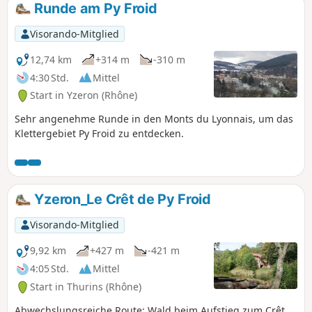
Runde am Py Froid
Visorando-Mitglied
12,74 km
+314 m
-310 m
4:30 Std.
Mittel
Start in Yzeron (Rhône)
Sehr angenehme Runde in den Monts du Lyonnais, um das
Klettergebiet Py Froid zu entdecken.
Yzeron_Le Crêt de Py Froid
Visorando-Mitglied
9,92 km
+427 m
-421 m
4:05 Std.
Mittel
Start in Thurins (Rhône)
Abwechslungsreiche Route: Wald beim Aufstieg zum Crêt