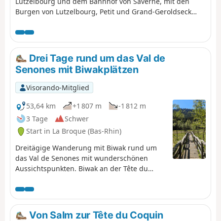
Lutzelbourg und dem Bahnhof von Saverne, mit den
Burgen von Lutzelbourg, Petit und Grand-Geroldseck
sowie Haut-Barr, einer archäologischen Stätte mit
galloromanischen Überresten und einem Abstecher zum
Tour du Brotsch.
Drei Tage rund um das Val de
Senones mit Biwakplätzen
Visorando-Mitglied
53,64 km
+1 807 m
-1 812 m
3 Tage
Schwer
Start in La Broque (Bas-Rhin)
Dreitägige Wanderung mit Biwak rund um
das Val de Senones mit wunderschönen
Aussichtspunkten. Biwak an der Tête du
Coquin und an der Haute Loge.
Von Salm zur Tête du Coquin