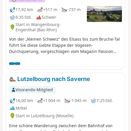
17,92 km
+517 m
-737 m
6:35 Std.
Schwer
Start in Wangenbourg-
Engenthal (Bas-Rhin)
Von der „kleinen Schweiz“ des Elsass bis zum Bruche-Tal
führt Sie diese siebte Etappe der Vogesen-
Durchquerung, vorgeschlagen vom Magazin Passion
Vosges, herausgegeben von DNA und L'Alsace, durch die
wilden Höhen des Schneebergs und lässt Sie die Burgen
und den Wasserfall Cascade du Nideck zwischen
Wangenbourg-Engenthal und Urmatt entdecken. Eine
Lutzelbourg nach Saverne
Etappe, erzählt von Romain Gascon. Die gesamte Strecke
folgt dem „Roten Rechteck“, sofern nicht anders
Visorando-Mitglied
angegeben.
16,00 km
+1 004 m
-1 045 m
7:25 Std.
Mittel
Start in Lutzelbourg (Moselle)
Eine schöne Wanderung zwischen dem Bahnhof von