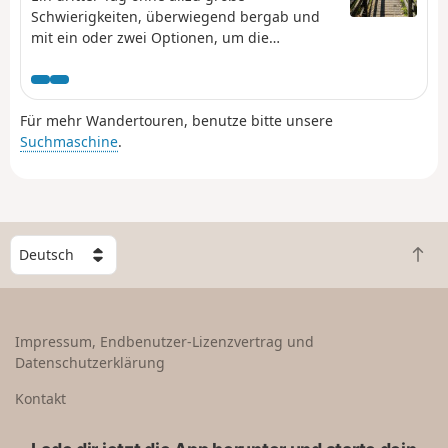
Schwierigkeiten, überwiegend bergab und
mit ein oder zwei Optionen, um die
Rückfahrt bei Bedarf zu verkürzen.
Für mehr Wandertouren, benutze bitte unsere
Suchmaschine
.
W
Z
ä
u
h
r
l
ü
e
Impressum, Endbenutzer-Lizenzvertrag und
c
e
Datenschutzerklärung
k
i
n
n
Kontakt
a
L
c
a