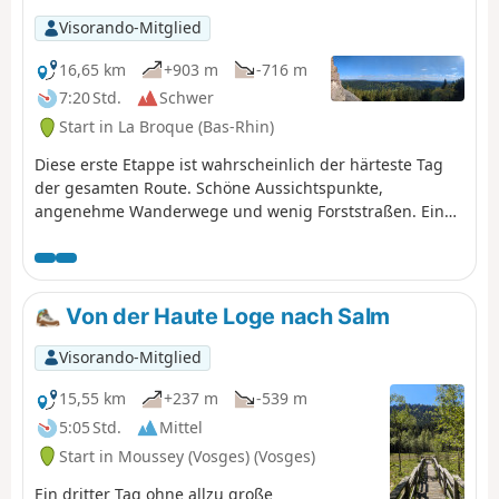
Visorando-Mitglied
16,65 km
+903 m
-716 m
7:20 Std.
Schwer
Start in La Broque (Bas-Rhin)
Diese erste Etappe ist wahrscheinlich der härteste Tag
der gesamten Route. Schöne Aussichtspunkte,
angenehme Wanderwege und wenig Forststraßen. Ein
steiler Aufstieg am Ende des Tages erklärt die
Einstufung „schwierig”.
Von der Haute Loge nach Salm
Visorando-Mitglied
15,55 km
+237 m
-539 m
5:05 Std.
Mittel
Start in Moussey (Vosges) (Vosges)
Ein dritter Tag ohne allzu große