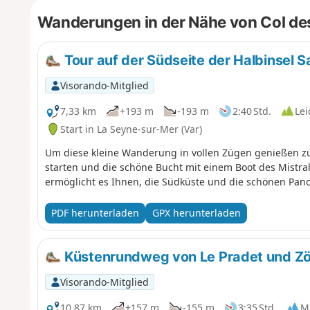
Wanderungen in der Nähe von Col de
Tour auf der Südseite der Halbinsel S
Visorando-Mitglied
7,33 km
+193 m
-193 m
2:40 Std.
Lei
Start in La Seyne-sur-Mer (Var)
Um diese kleine Wanderung in vollen Zügen genießen zu 
starten und die schöne Bucht mit einem Boot des Mistr
ermöglicht es Ihnen, die Südküste und die schönen Pan
PDF herunterladen
GPX herunterladen
Küstenrundweg von Le Pradet und Zö
Visorando-Mitglied
10,87 km
+157 m
-155 m
3:35 Std.
Mi