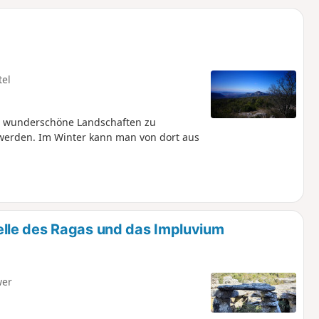
u
n
m
tel
um wunderschöne Landschaften zu
 werden. Im Winter kann man von dort aus
lle des Ragas und das Impluvium
wer