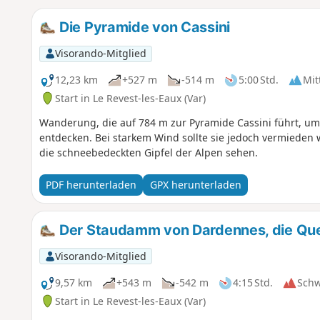
Die Pyramide von Cassini
Visorando-Mitglied
12,23 km
+527 m
-514 m
5:00 Std.
Mit
Start in Le Revest-les-Eaux (Var)
Wanderung, die auf 784 m zur Pyramide Cassini führt, 
entdecken. Bei starkem Wind sollte sie jedoch vermieden
die schneebedeckten Gipfel der Alpen sehen.
PDF herunterladen
GPX herunterladen
Der Staudamm von Dardennes, die Que
Visorando-Mitglied
9,57 km
+543 m
-542 m
4:15 Std.
Sch
Start in Le Revest-les-Eaux (Var)