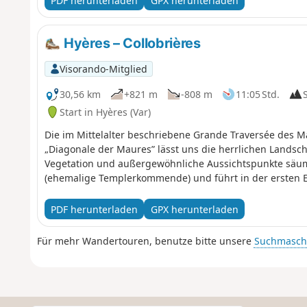
PDF herunterladen
GPX herunterladen
Hyères – Collobrières
Visorando-Mitglied
30,56 km
+821 m
-808 m
11:05 Std.
Start in Hyères (Var)
Die im Mittelalter beschriebene Grande Traversée des 
„Diagonale der Maures” lässt uns die herrlichen Landscha
Vegetation und außergewöhnliche Aussichtspunkte säum
(ehemalige Templerkommende) und führt in der ersten E
PDF herunterladen
GPX herunterladen
Für mehr Wandertouren, benutze bitte unsere
Suchmasch