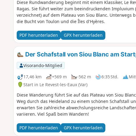
Diese Rundwanderung beginnt mit einem Klassiker, Le R
Ragas. Sie führt weiter zum beeindruckenden Impluvium (a
verzeichnet) auf dem Plateau von Siou Blanc. Unterwegs b
die Bucht von Toulon und die Îles d'Hyères.
PDF herunterladen
GPX herunterladen
Der Schafstall von Siou Blanc am Star
Visorando-Mitglied
17,46 km
+569 m
-562 m
6:35 Std.
Mit
Start in Le Revest-les-Eaux (Var)
Diese Wanderung führt Sie auf das Plateau von Siou Blanc
Weg durch das Heideland zu einem schönen Schafstall unser
erwarten Sie zahlreiche abwechslungsreiche Landschaften 
variieren. Viel Spaß beim Wandern!
PDF herunterladen
GPX herunterladen