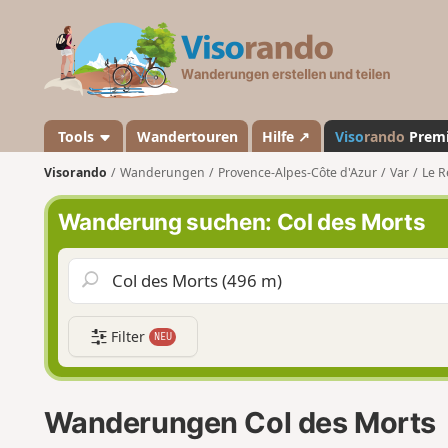
V
i
s
o
r
a
Tools
Wandertouren
Hilfe ↗
Viso
rando
Prem
n
Visorando
Wanderungen
Provence-Alpes-Côte d'Azur
Var
Le R
d
o
Wanderung suchen: Col des Morts
Filter
NEU
Wanderungen Col des Morts