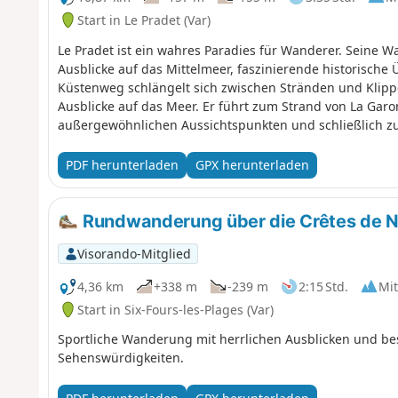
Start in Le Pradet (Var)
Le Pradet ist ein wahres Paradies für Wanderer. Seine
Ausblicke auf das Mittelmeer, faszinierende historische
Küstenweg schlängelt sich zwischen Stränden und Klip
Ausblicke auf das Meer. Er führt zum Strand von La Gar
außergewöhnlichen Aussichtspunkten und schließlich zum
PDF herunterladen
GPX herunterladen
Rundwanderung über die Crêtes de 
Visorando-Mitglied
4,36 km
+338 m
-239 m
2:15 Std.
Mit
Start in Six-Fours-les-Plages (Var)
Sportliche Wanderung mit herrlichen Ausblicken und be
Sehenswürdigkeiten.