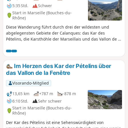
5:35 Std.
Schwer
Start in Marseille (Bouches-du-
Rhône)
Diese Wanderung führt durch drei der wildesten und
abgelegensten Gebiete der Calanques: das Kar des
Pételins, die Karsthöhle der Marseillais und das Vallon de la
Fenêtre. Sie befinden sich im Nationalpark Calanques, der
besonderen Vorschriften unterliegt. Bei Nichtbeachtung
dieser Vorschriften droht Ihnen eine Geldstrafe von bis zu
1500 €. Bitte beachten Sie die Warnhinweise in den
Im Herzen des Kar der Pételins über
praktischen Informationen.
das Vallon de la Fenêtre
Visorando-Mitglied
13,65 km
+787 m
-878 m
6:10 Std.
Sehr schwer
Start in Marseille (Bouches-du-
Rhône)
Der Kar des Pételins ist eine Sehenswürdigkeit von