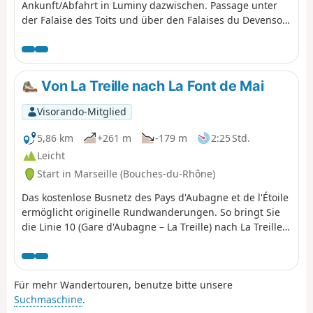
Ankunft/Abfahrt in Luminy dazwischen. Passage unter
der Falaise des Toits und über den Falaises du Devenson
und unter anderem durch die Calanques von
Marseilleveyre, Sormiou, Sugiton, En-Vau und Port-Pin.
Sie befinden sich im Nationalpark Calanques, der
besonderen Vorschriften unterliegt . Bei Nichtbeachtung
Von La Treille nach La Font de Mai
dieser Vorschriften droht Ihnen eine Geldstrafe von bis
zu 1500 €.
Visorando-Mitglied
5,86 km
+261 m
-179 m
2:25 Std.
Leicht
Start in Marseille (Bouches-du-Rhône)
Das kostenlose Busnetz des Pays d'Aubagne et de l'Étoile
ermöglicht originelle Rundwanderungen. So bringt Sie
die Linie 10 (Gare d'Aubagne – La Treille) nach La Treille,
nur wenige Schritte vom Grab von Marcel Pagnol
entfernt. Von dort aus können Sie in die Hügel
aufbrechen, in denen er seine Filme drehte.
Für mehr Wandertouren, benutze bitte unsere
Anschließend kommen Sie an der herrlichen Domaine de
Suchmaschine
.
la Font de Mai vorbei. Von dort aus können Sie mit der