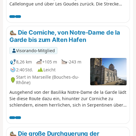
Callelongue und über Les Goudes zurück. Die Strecke
verläuft auf einem Balkon und garantiert während der
gesamten Wanderung einen herrlichen Blick auf das
Meer.Mit öffentlichen Verkehrsmitteln erreichbar.
Die Corniche, von Notre-Dame de la
Garde bis zum Alten Hafen
Visorando-Mitglied
8,26 km
+105 m
-243 m
2:40 Std.
Leicht
Start in Marseille (Bouches-du-
Rhône)
Ausgehend von der Basilika Notre-Dame de la Garde lädt
Sie diese Route dazu ein, hinunter zur Corniche zu
schlendern, einem herrlichen, sich in Serpentinen über
das Mittelmeer schlängelnden Balkon. Dort entdecken
Sie den Charme kleiner Ecken wie die Halbinsel
Malmousque, das Viertel Endoume und das berühmte
Vallon des Auffes.
Die große Durchquerung der