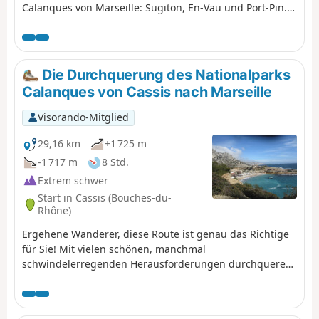
Calanques von Marseille: Sugiton, En-Vau und Port-Pin.
Sie befinden sich im Nationalpark Calanques, der
besonderen Vorschriften unterliegt. Bei Nichtbeachtung
dieser Vorschriften droht Ihnen eine Geldstrafe von bis
zu 1500 €.
Die Durchquerung des Nationalparks
Calanques von Cassis nach Marseille
Visorando-Mitglied
29,16 km
+1 725 m
-1 717 m
8 Std.
Extrem schwer
Start in Cassis (Bouches-du-
Rhône)
Ergehene Wanderer, diese Route ist genau das Richtige
für Sie! Mit vielen schönen, manchmal
schwindelerregenden Herausforderungen durchqueren
Sie den Nationalpark Calanques von Cassis nach
Marseille von Ost nach West. Mit herrlichen Ausblicken:
Cap Canaille, dann die zahlreichen Calanques, darunter