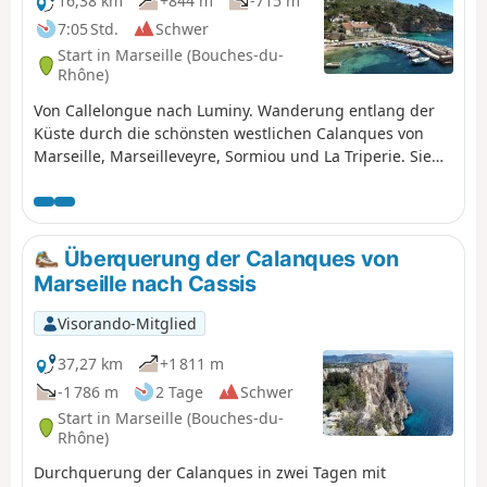
16,38 km
+844 m
-715 m
Nichtbeachtung dieser Vorschriften riskieren Sie eine
7:05 Std.
Schwer
Geldstrafe von bis zu 1500 €.
Start in Marseille (Bouches-du-
Rhône)
Von Callelongue nach Luminy. Wanderung entlang der
Küste durch die schönsten westlichen Calanques von
Marseille, Marseilleveyre, Sormiou und La Triperie. Sie
befinden sich im Nationalpark Calanques, der
besonderen Vorschriften unterliegt . Bei Nichtbeachtung
dieser Vorschriften droht Ihnen eine Geldstrafe von bis
zu 1500 €.
Überquerung der Calanques von
Marseille nach Cassis
Visorando-Mitglied
37,27 km
+1 811 m
-1 786 m
2 Tage
Schwer
Start in Marseille (Bouches-du-
Rhône)
Durchquerung der Calanques in zwei Tagen mit