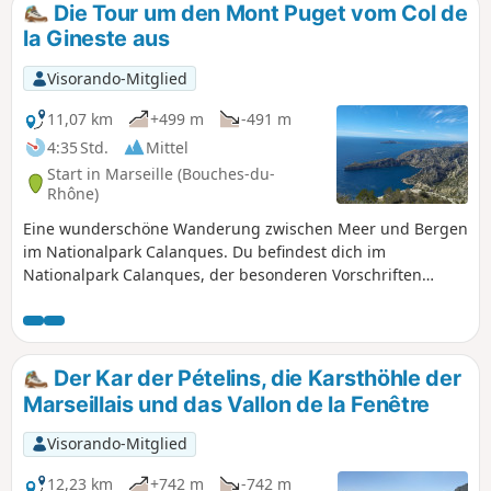
Die Tour um den Mont Puget vom Col de
la Gineste aus
Visorando-Mitglied
11,07 km
+499 m
-491 m
4:35 Std.
Mittel
Start in Marseille (Bouches-du-
Rhône)
Eine wunderschöne Wanderung zwischen Meer und Bergen
im Nationalpark Calanques. Du befindest dich im
Nationalpark Calanques, der besonderen Vorschriften
unterliegt. Bei Nichtbeachtung droht eine Geldstrafe von
bis zu 1500 €.
Der Kar der Pételins, die Karsthöhle der
Marseillais und das Vallon de la Fenêtre
Visorando-Mitglied
12,23 km
+742 m
-742 m