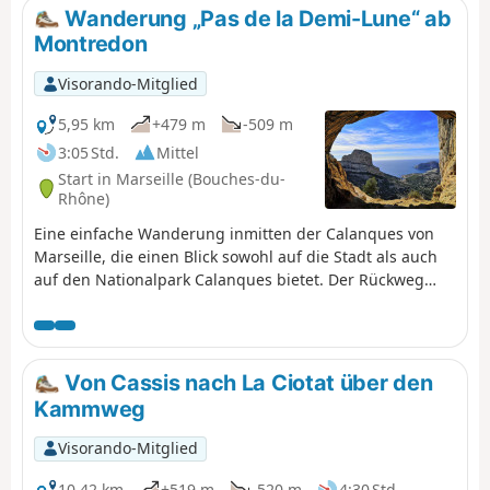
die grün-blaue Calanque de Sugiton. Die kleinen Häfen
Wanderung „Pas de la Demi-Lune“ ab
von Callelongue und Les Goudes heißen Sie willkommen,
Montredon
bevor Sie nach vielen Kilometern den schwierigen
Aufstieg zum Col de Béouveyre in Angriff nehmen. Sie
Visorando-Mitglied
befinden sich im Nationalpark Calanques, der
besonderen Vorschriften unterliegt. Bei Nichteinhaltung
5,95 km
+479 m
-509 m
dieser Vorschriften droht Ihnen eine Geldstrafe von bis
3:05 Std.
Mittel
zu 1500 €.
Start in Marseille (Bouches-du-
Rhône)
Eine einfache Wanderung inmitten der Calanques von
Marseille, die einen Blick sowohl auf die Stadt als auch
auf den Nationalpark Calanques bietet. Der Rückweg
kann mit dem Bus erfolgen, von dem aus man einen
schönen Blick auf Les Goudes hat. Für diejenigen, die die
vorgeschlagenen Passagen nicht nehmen möchten,
werden in der Beschreibung alternative Routen
Von Cassis nach La Ciotat über den
angeboten.
Kammweg
Visorando-Mitglied
10,42 km
+519 m
-520 m
4:30 Std.