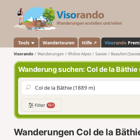
V
i
s
o
r
a
Tools
Wandertouren
Hilfe ↗
Viso
rando
Prem
n
Visorando
Wanderungen
Rhône-Alpes
Savoie
Beaufort (Savoie
d
o
Wanderung suchen: Col de la Bäthie
Filter
NEU
Wanderungen Col de la Bäthi