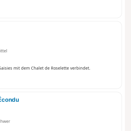
ttel
Saisies mit dem Chalet de Roselette verbindet.
'Écondu
chwer