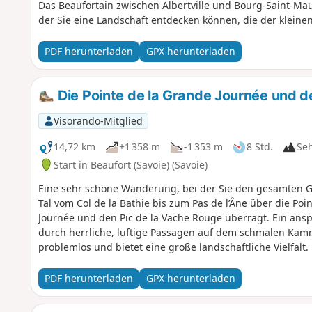
Das Beaufortain zwischen Albertville und Bourg-Saint-Maur
der Sie eine Landschaft entdecken können, die der kleinen
PDF herunterladen
GPX herunterladen
Die Pointe de la Grande Journée und de
Visorando-Mitglied
14,72 km
+1 358 m
-1 353 m
8 Std.
Se
Start in Beaufort (Savoie) (Savoie)
Eine sehr schöne Wanderung, bei der Sie den gesamten G
Tal vom Col de la Bathie bis zum Pas de l’Âne über die Poi
Journée und den Pic de la Vache Rouge überragt. Ein ansp
durch herrliche, luftige Passagen auf dem schmalen Kamm
problemlos und bietet eine große landschaftliche Vielfalt.
PDF herunterladen
GPX herunterladen