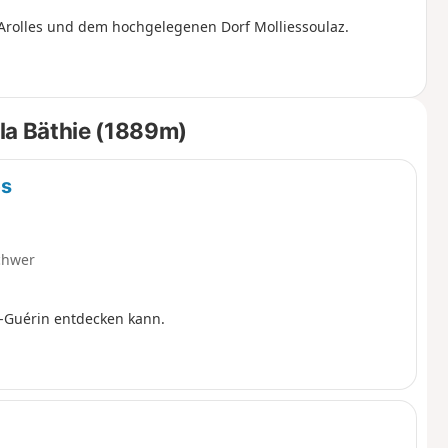
 Arolles und dem hochgelegenen Dorf Molliessoulaz.
la Bäthie (1889m)
es
chwer
t-Guérin entdecken kann.