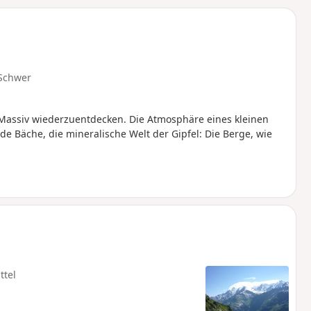
u
n
m
Schwer
Massiv wiederzuentdecken. Die Atmosphäre eines kleinen
e Bäche, die mineralische Welt der Gipfel: Die Berge, wie
ttel