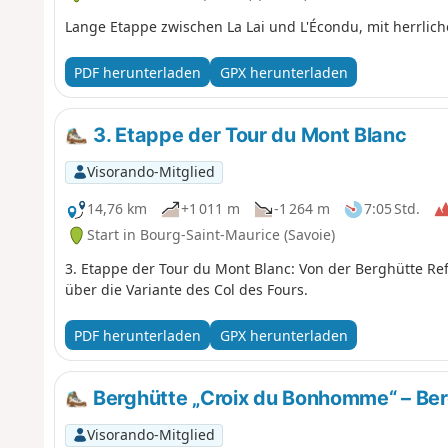
Lange Etappe zwischen La Lai und L'Écondu, mit herrlich
PDF herunterladen
GPX herunterladen
3. Etappe der Tour du Mont Blanc
Visorando-Mitglied
14,76 km
+1 011 m
-1 264 m
7:05 Std.
Start in Bourg-Saint-Maurice (Savoie)
3. Etappe der Tour du Mont Blanc: Von der Berghütte Re
über die Variante des Col des Fours.
PDF herunterladen
GPX herunterladen
Berghütte „Croix du Bonhomme“ – Berg
Visorando-Mitglied