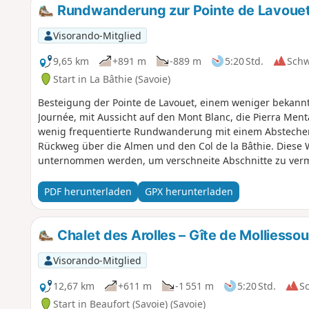
Rundwanderung zur Pointe de Lavoue
Visorando-Mitglied
9,65 km
+891 m
-889 m
5:20 Std.
Sch
Start in La Bâthie (Savoie)
Besteigung der Pointe de Lavouet, einem weniger bekannte
Journée, mit Aussicht auf den Mont Blanc, die Pierra Ment
wenig frequentierte Rundwanderung mit einem Absteche
Rückweg über die Almen und den Col de la Bâthie. Diese 
unternommen werden, um verschneite Abschnitte zu ver
gefährlich sein können.
PDF herunterladen
GPX herunterladen
Chalet des Arolles – Gîte de Molliessou
Visorando-Mitglied
12,67 km
+611 m
-1 551 m
5:20 Std.
S
Start in Beaufort (Savoie) (Savoie)