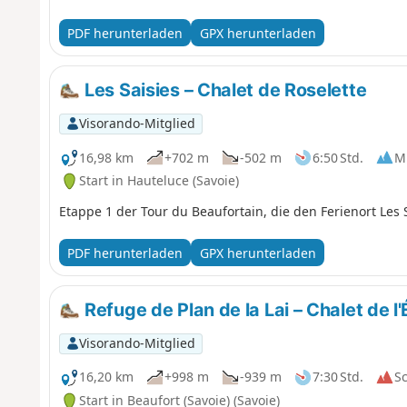
PDF herunterladen
GPX herunterladen
Les Saisies – Chalet de Roselette
Visorando-Mitglied
16,98 km
+702 m
-502 m
6:50 Std.
Mi
Start in Hauteluce (Savoie)
Etappe 1 der Tour du Beaufortain, die den Ferienort Les 
PDF herunterladen
GPX herunterladen
Refuge de Plan de la Lai – Chalet de l
Visorando-Mitglied
16,20 km
+998 m
-939 m
7:30 Std.
S
Start in Beaufort (Savoie) (Savoie)