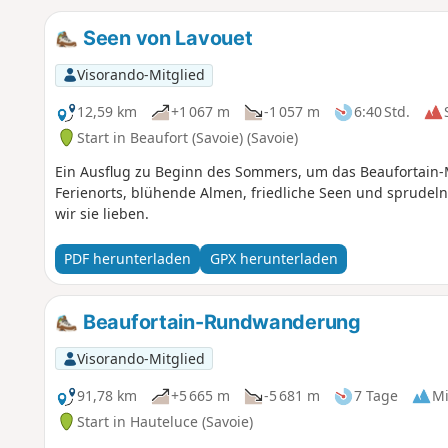
Seen von Lavouet
Visorando-Mitglied
12,59 km
+1 067 m
-1 057 m
6:40 Std.
Start in Beaufort (Savoie) (Savoie)
Ein Ausflug zu Beginn des Sommers, um das Beaufortain-
Ferienorts, blühende Almen, friedliche Seen und sprudelnd
wir sie lieben.
PDF herunterladen
GPX herunterladen
Beaufortain-Rundwanderung
Visorando-Mitglied
91,78 km
+5 665 m
-5 681 m
7 Tage
Mi
Start in Hauteluce (Savoie)