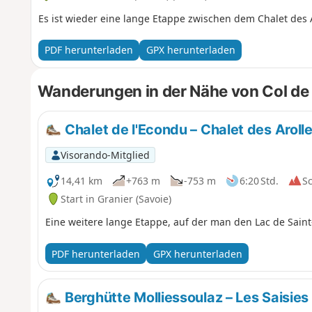
Es ist wieder eine lange Etappe zwischen dem Chalet des
PDF herunterladen
GPX herunterladen
Wanderungen in der Nähe von Col de 
Chalet de l'Econdu – Chalet des Aroll
Visorando-Mitglied
14,41 km
+763 m
-753 m
6:20 Std.
S
Start in Granier (Savoie)
Eine weitere lange Etappe, auf der man den Lac de Sain
PDF herunterladen
GPX herunterladen
Berghütte Molliessoulaz – Les Saisies