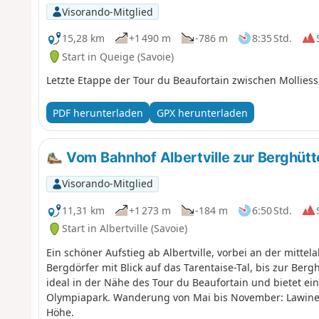
Visorando-Mitglied
15,28 km
+1 490 m
-786 m
8:35 Std.
Start in Queige (Savoie)
Letzte Etappe der Tour du Beaufortain zwischen Molliess
PDF herunterladen
GPX herunterladen
Vom Bahnhof Albertville zur Berghütt
Visorando-Mitglied
11,31 km
+1 273 m
-184 m
6:50 Std.
Start in Albertville (Savoie)
Ein schöner Aufstieg ab Albertville, vorbei an der mittel
Bergdörfer mit Blick auf das Tarentaise-Tal, bis zur Berg
ideal in der Nähe des Tour du Beaufortain und bietet ein
Olympiapark. Wanderung von Mai bis November: Lawine
Höhe.