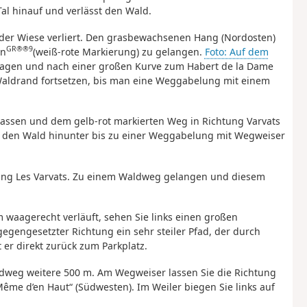
al hinauf und verlässt den Wald.
in der Wiese verliert. Den grasbewachsenen Hang (Nordosten)
GR®®9
en
(weiß-rote Markierung) zu gelangen.
Foto: Auf dem
hlagen und nach einer großen Kurve zum Habert de la Dame
 Waldrand fortsetzen, bis man eine Weggabelung mit einem
 lassen und dem gelb-rot markierten Weg in Richtung Varvats
h den Wald hinunter bis zu einer Weggabelung mit Wegweiser
htung Les Varvats. Zu einem Waldweg gelangen und diesem
 waagerecht verläuft, sehen Sie links einen großen
egengesetzter Richtung ein sehr steiler Pfad, der durch
 er direkt zurück zum Parkplatz.
dweg weitere 500 m. Am Wegweiser lassen Sie die Richtung
Même d’en Haut“ (Südwesten). Im Weiler biegen Sie links auf