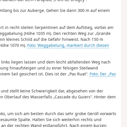
) entlang bis zur Auberge. Gehen Sie dann 300 m auf einem
t in recht steilen Serpentinen auf dem Aufstieg, vorbei am
 Weggabelung (Höhe 1035 m). Den rechten Weg zur „Grande
ein kleines Schild auf die Gefahr hinweist. Nach 150 m
Höhe 1070 m).
Foto: Weggabelung, markiert durch diesen
 links liegen lassen und dem leicht abfallenden Weg nach
hung hinaufsteigen und zu einer felsigen Steilwand
em Seil gesichert ist. Dies ist der „Pas Ruat“.
Foto: Der „Pas
 und stellt keine Schwierigkeit dar, abgesehen von der
en Oberlauf des Wasserfalls „Cascade du Guiers“. Hinter dem
inks, um sich am besten durch das sehr grobe Geröll vorwärts
säumte Spalte. Halten Sie sich weiterhin rechts und
r an der rechten Wand entlangführt. Nach einem kurzen