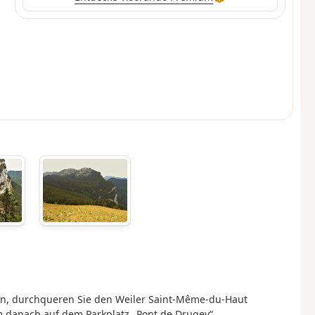
ben, durchqueren Sie den Weiler Saint-Même-du-Haut
m danach auf dem Parkplatz „Pont de Drugey“.