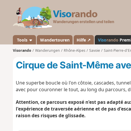
V
i
s
o
r
a
Tools
Wandertouren
Hilfe ↗
Viso
rando
Prem
n
Visorando
Wanderungen
Rhône-Alpes
Savoie
Saint-Pierre-d'E
d
o
Cirque de Saint-Même ave
Une superbe boucle où l'on côtoie, cascades, tunnel 
avec pour couronner le tout, au long du parcours, d
Attention, ce parcours exposé n'est pas adapté au
l'expérience de traversée aérienne et de pas d'es
raison des risques de glissade.