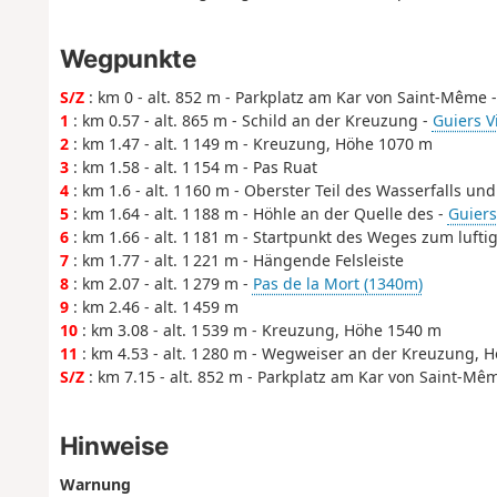
Wegpunkte
S/Z
: km 0 - alt. 852 m - Parkplatz am Kar von Saint-Même 
1
: km 0.57 - alt. 865 m - Schild an der Kreuzung -
Guiers Vi
2
: km 1.47 - alt. 1 149 m - Kreuzung, Höhe 1070 m
3
: km 1.58 - alt. 1 154 m - Pas Ruat
4
: km 1.6 - alt. 1 160 m - Oberster Teil des Wasserfalls u
5
: km 1.64 - alt. 1 188 m - Höhle an der Quelle des -
Guiers 
6
: km 1.66 - alt. 1 181 m - Startpunkt des Weges zum luft
7
: km 1.77 - alt. 1 221 m - Hängende Felsleiste
8
: km 2.07 - alt. 1 279 m -
Pas de la Mort (1340m)
9
: km 2.46 - alt. 1 459 m
10
: km 3.08 - alt. 1 539 m - Kreuzung, Höhe 1540 m
11
: km 4.53 - alt. 1 280 m - Wegweiser an der Kreuzung, 
S/Z
: km 7.15 - alt. 852 m - Parkplatz am Kar von Saint-Mê
Hinweise
Warnung