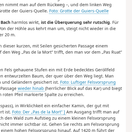
iesen nimmt man auf dem Rückweg –, und dem linken Weg
Grotte der Guiers-Quelle.
Foto: Grotte der Guiers-Quelle
 Bach
harmlos wirkt,
ist die Überquerung sehr rutschig
. Für
on der Höhle aus kehrt man um, steigt nicht wieder in die
er 20 m.
h dieser kurzen, mit Seilen gesicherten Passage einem
 den Weg „Pas de la Mort“ trifft, den man vor dem „Pas Ruat“
en Fels gehauene Stufen ein mit Erde bedecktes Geröllfeld
nen entwurzelten Baum, der quer über den Weg liegt. Man
n und Geländern gesichert ist.
Foto: Luftiger Felsvorsprung
e Passage
wieder hinab
(herrlicher Blick auf das Kar) und biegt
roten Pfeil markierte Spalte zu erreichen.
spass), in Wirklichkeit ein einfacher Kamin, der gut mit
rt ist.
Foto: Der „Pas de la Mort“ ]
Am Ausgang trifft man auf
rch den Wald zum Aufstieg zu einem kleinen Felsvorsprung
nicht immer sichtbar ist. Gehen Sie rechts am Felsvorsprung
u einem hohen Felsvorsprung hinauf. Auf 1420 m führt der