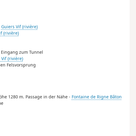
-
Guiers Vif (rivière)
f (rivière)
nd Eingang zum Tunnel
Vif (rivière)
igen Felsvorsprung
Höhe 1280 m. Passage in der Nähe -
Fontaine de Rigne Bâton
me