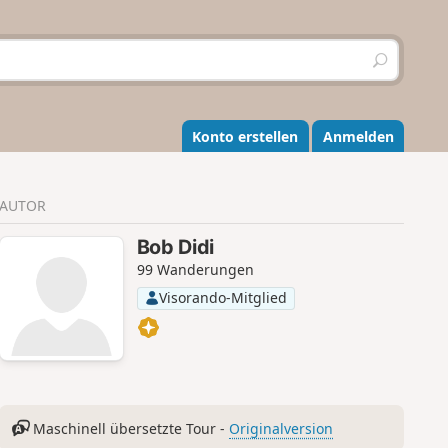
S
u
c
h
e
Konto erstellen
Anmelden
n
AUTOR
Bob Didi
99 Wanderungen
Visorando-Mitglied
Maschinell übersetzte Tour -
Originalversion