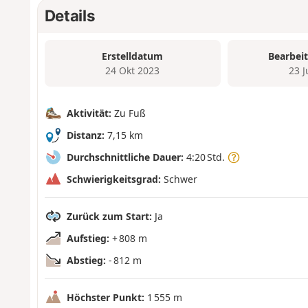
Details
Erstelldatum
Bearbei
24 Okt 2023
23 
Aktivität:
Zu Fuß
Distanz:
7,15 km
Durchschnittliche Dauer:
4:20 Std.
Schwierigkeitsgrad:
Schwer
Zurück zum Start:
Ja
Aufstieg:
+ 808 m
Abstieg:
- 812 m
Höchster Punkt:
1 555 m