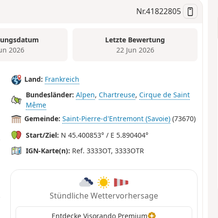
Nr.
41822805
tungsdatum
Letzte Bewertung
Jun 2026
22 Jun 2026
Land:
Frankreich
Bundesländer:
Alpen
,
Chartreuse
,
Cirque de Saint
Même
Gemeinde:
Saint-Pierre-d'Entremont (Savoie)
(73670)
Start/Ziel:
N 45.400853° / E 5.890404°
IGN-Karte(n):
Ref. 3333OT, 3333OTR
Stündliche Wettervorhersage
Entdecke Visorando Premium