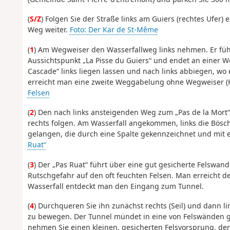
(
S/Z
) Folgen Sie der Straße links am Guiers (rechtes Ufer
Weg weiter.
Foto: Der Kar de St-Même
(
1
) Am Wegweiser den Wasserfallweg links nehmen. Er führ
Aussichtspunkt „La Pisse du Guiers“ und endet an einer
Cascade“ links liegen lassen und nach links abbiegen, wo 
erreicht man eine zweite Weggabelung ohne Wegweiser (
Felsen
(
2
) Den nach links ansteigenden Weg zum „Pas de la Mort“
rechts folgen. Am Wasserfall angekommen, links die Bösc
gelangen, die durch eine Spalte gekennzeichnet und mit ein
Ruat“
(
3
) Der „Pas Ruat“ führt über eine gut gesicherte Felswand
Rutschgefahr auf den oft feuchten Felsen. Man erreicht d
Wasserfall entdeckt man den Eingang zum Tunnel.
(
4
) Durchqueren Sie ihn zunächst rechts (Seil) und dann l
zu bewegen. Der Tunnel mündet in eine von Felswänden ge
nehmen Sie einen kleinen, gesicherten Felsvorsprung, de