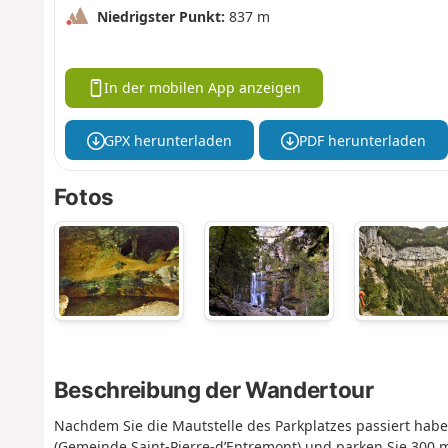
Niedrigster Punkt:
837 m
In der mobilen App anzeigen
GPX herunterladen
PDF herunterladen
Fotos
Beschreibung der Wandertour
Nachdem Sie die Mautstelle des Parkplatzes passiert ha
(Gemeinde Saint-Pierre-d’Entremont) und parken Sie 300 