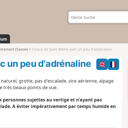
ium
ntremont (Savoie)
Cirque de Saint-Même avec un peu d'adrénaline
c un peu d'adrénaline
naturel, grotte, pas d'escalade, vire aérienne, alpage
e très beaux points de vue.
x personnes sujettes au vertige et n'ayant pas
calade. A éviter impérativement par temps humide en