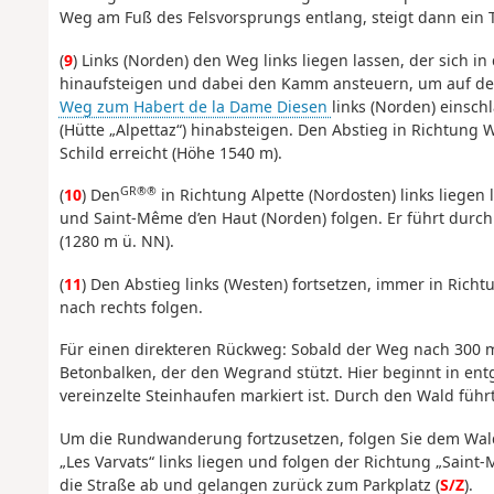
Weg am Fuß des Felsvorsprungs entlang, steigt dann ein T
(
9
) Links (Norden) den Weg links liegen lassen, der sich 
hinaufsteigen und dabei den Kamm ansteuern, um auf d
Weg zum Habert de la Dame Diesen
links (Norden) einsc
(Hütte „Alpettaz“) hinabsteigen. Den Abstieg in Richtung
Schild erreicht (Höhe 1540 m).
GR®®
(
10
) Den
in Richtung Alpette (Nordosten) links liegen
und Saint-Même d’en Haut (Norden) folgen. Er führt durc
(1280 m ü. NN).
(
11
) Den Abstieg links (Westen) fortsetzen, immer in Ric
nach rechts folgen.
Für einen direkteren Rückweg: Sobald der Weg nach 300 m
Betonbalken, der den Wegrand stützt. Hier beginnt in entg
vereinzelte Steinhaufen markiert ist. Durch den Wald führt
Um die Rundwanderung fortzusetzen, folgen Sie dem Wal
„Les Varvats“ links liegen und folgen der Richtung „Saint-
die Straße ab und gelangen zurück zum Parkplatz (
S/Z
).