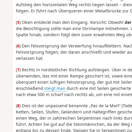
Aufstieg den horizontalen Weg rechts liegen lassen – d
folgen. Er führt nach Überqueren einer Metallbrücke zur 
(
5
) Oben entdeckt man den Eingang. Vorsicht: Obwohl
der
die Besichtigung sollte man eine Stirnlampe mitnehmen. V
Spalte hinab, sondern folgt dem zuvor erwähnten Weg üb
(
6
) Den Felsvorsprung der Verwerfung hinaufklettern. Nac
Felsvorsprung folgen, der daran anschließt und wieder auf
verlassen hat.
(
7
) Rechts in nordöstlicher Richtung aufsteigen. Über in d
überwinden, das mit einer Rampe gesichert ist, sowie ei
überquert einen luftigen Felsvorsprung, der gut mit Seile
Anschließend
steigt man
durch eine mit Seilen gesichert
nach etwa 500 m scharf nach rechts ab, um eine mit einem 
(
8
) Dies ist der unpassend benannte „Pas de la Mort“ (Tode
Ketten, Seilen, Stufen, Geländern und Haltegriffen gesiche
einen Weg, der in zahlreichen Serpentinen nach links du
führt. Achten Sie gut auf die Steinmännchen, da der Weg 
entlang bis zu dessen Ende. Steigen Sie in Serpentinen z