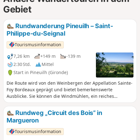
Gebiet
Rundwanderung Pineuilh – Saint-
Philippe-du-Seignal
Tourismusinformation
7,26 km
+149 m
-139 m
2:30 Std.
Mittel
Start in Pineuilh (Gironde)
Die Route wird von den Weinbergen der Appellation Sainte-
Foy Bordeaux geprägt und bietet bemerkenswerte
Ausblicke. Sie können die Windmühlen, ein reiches
ländliches Kulturerbe wie Taubenschläge und die
zahlreichen Weingüter bewundern.
Rundweg „Circuit des Bois” in
Margueron
Tourismusinformation