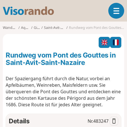
V
T
i
o
s
g
o
Wanderungen
Aquitanien
Gironde
Saint-Avit-Saint-Nazaire
Rundweg vom Pont des Gouttes in Saint-Avit-Saint-Nazaire
g
r
l
a
e
n
n
d
Rundweg vom Pont des Gouttes in
a
o
v
Saint-Avit-Saint-Nazaire
i
g
Der Spaziergang führt durch die Natur, vorbei an
a
Apfelbäumen, Weinreben, Maisfeldern usw. Sie
t
i
überqueren die Pont des Gouttes und entdecken eine
o
der schönsten Kartause des Périgord aus dem Jahr
n
1686. Diese Route ist für jedes Alter geeignet.
Details
Nr.
483247