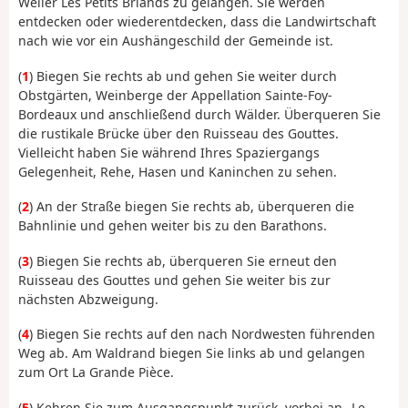
Weiler Les Petits Briands zu gelangen. Sie werden
entdecken oder wiederentdecken, dass die Landwirtschaft
nach wie vor ein Aushängeschild der Gemeinde ist.
(
1
) Biegen Sie rechts ab und gehen Sie weiter durch
Obstgärten, Weinberge der Appellation Sainte-Foy-
Bordeaux und anschließend durch Wälder. Überqueren Sie
die rustikale Brücke über den Ruisseau des Gouttes.
Vielleicht haben Sie während Ihres Spaziergangs
Gelegenheit, Rehe, Hasen und Kaninchen zu sehen.
(
2
) An der Straße biegen Sie rechts ab, überqueren die
Bahnlinie und gehen weiter bis zu den Barathons.
(
3
) Biegen Sie rechts ab, überqueren Sie erneut den
Ruisseau des Gouttes und gehen Sie weiter bis zur
nächsten Abzweigung.
(
4
) Biegen Sie rechts auf den nach Nordwesten führenden
Weg ab. Am Waldrand biegen Sie links ab und gelangen
zum Ort La Grande Pièce.
(
5
) Kehren Sie zum Ausgangspunkt zurück, vorbei an „Le