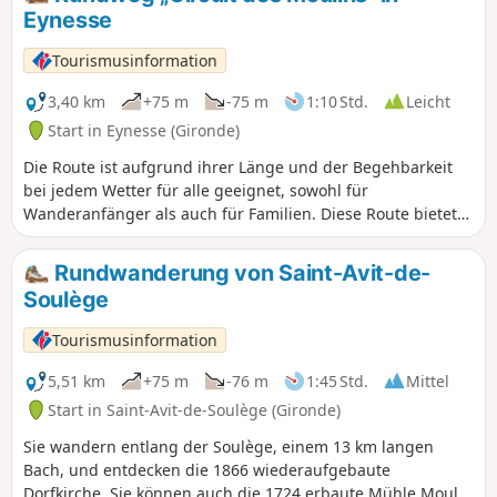
zugeschrieben wird. Sehenswert sind auch: der
Eynesse
Taubenschlag von Bouhets und das Schloss von La Beauze
(Anfang des 16. Jahrhunderts).
Tourismusinformation
3,40 km
+75 m
-75 m
1:10 Std.
Leicht
Start in Eynesse (Gironde)
Die Route ist aufgrund ihrer Länge und der Begehbarkeit
bei jedem Wetter für alle geeignet, sowohl für
Wanderanfänger als auch für Familien. Diese Route bietet
einen Panoramablick auf die Dordogne und die mit
Weinbergen und Wäldern bedeckten Hänge. Im Laufe des
Rundwanderung von Saint-Avit-de-
Spaziergangs folgen drei Mühlen aufeinander, was zeigt,
Soulège
dass die Region nicht nur Weinbaugebiet war, sondern
lange Zeit auch Getreideanbau betrieb. Zwei Windmühlen,
Tourismusinformation
von denen eine teilweise restauriert wurde, erheben sich
auf den Anhöhen von Eynesse inmitten der Weinberge.
5,51 km
+75 m
-76 m
1:45 Std.
Mittel
Start in Saint-Avit-de-Soulège (Gironde)
Sie wandern entlang der Soulège, einem 13 km langen
Bach, und entdecken die 1866 wiederaufgebaute
Dorfkirche. Sie können auch die 1724 erbaute Mühle Moulin