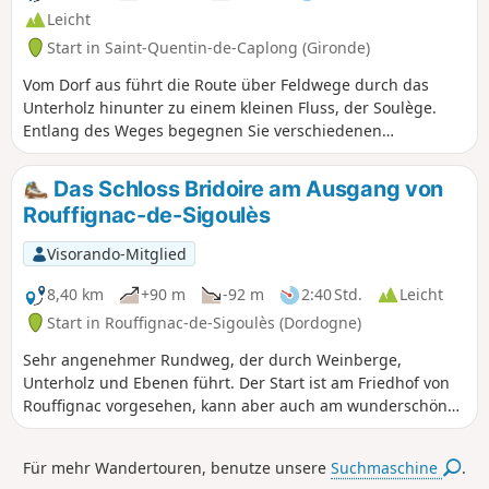
Leicht
Start in Saint-Quentin-de-Caplong (Gironde)
Vom Dorf aus führt die Route über Feldwege durch das
Unterholz hinunter zu einem kleinen Fluss, der Soulège.
Entlang des Weges begegnen Sie verschiedenen
Sehenswürdigkeiten: Waschhaus, Steinbrücke, Wind- oder
Wassermühlen usw. Der weitere Verlauf der Route wechselt
Das Schloss Bridoire am Ausgang von
zwischen Weinbergen und Wald, mit Ausblicken auf die
Rouffignac-de-Sigoulès
umliegenden Dörfer.
Visorando-Mitglied
8,40 km
+90 m
-92 m
2:40 Std.
Leicht
Start in Rouffignac-de-Sigoulès (Dordogne)
Sehr angenehmer Rundweg, der durch Weinberge,
Unterholz und Ebenen führt. Der Start ist am Friedhof von
Rouffignac vorgesehen, kann aber auch am wunderschönen
Schloss Bridoire (15. und 16. Jahrhundert – Besichtigung –
Spiele für Kinder usw.) erfolgen. Die Überquerung der Furt
Für mehr Wandertouren, benutze unsere
Suchmaschine
.
Gardonnette ist etwas schwierig.