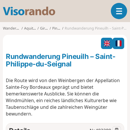
V
T
i
o
s
g
o
Wanderungen
Aquitanien
Gironde
Pineuilh
Rundwanderung Pineuilh – Saint-Philippe-du-Seignal
g
r
l
a
e
n
n
d
Rundwanderung Pineuilh – Saint-
a
o
v
Philippe-du-Seignal
i
g
Die Route wird von den Weinbergen der Appellation
a
Sainte-Foy Bordeaux geprägt und bietet
t
i
bemerkenswerte Ausblicke. Sie können die
o
Windmühlen, ein reiches ländliches Kulturerbe wie
n
Taubenschläge und die zahlreichen Weingüter
bewundern.