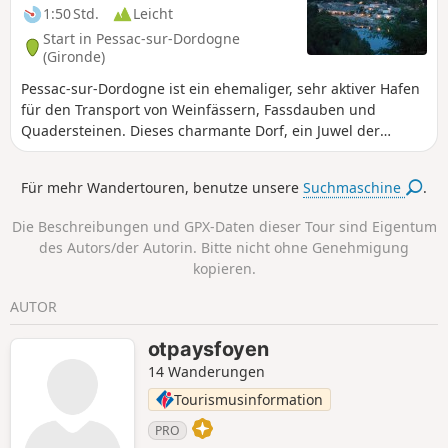
1:50 Std.
Leicht
Start in Pessac-sur-Dordogne
(Gironde)
Pessac-sur-Dordogne ist ein ehemaliger, sehr aktiver Hafen
für den Transport von Weinfässern, Fassdauben und
Quadersteinen. Dieses charmante Dorf, ein Juwel der
Region, wird Sie mit seiner Vielseitigkeit begeistern.
Zwischen der Dordogne und den Hügeln, zwischen Wald
Für mehr Wandertouren, benutze unsere
Suchmaschine
.
und Weinbergen können Sie seine zwischen den Bäumen
versteckten Schlösser, seine drei bemerkenswerten
Die Beschreibungen und GPX-Daten dieser Tour sind Eigentum
Anlegestellen und allgemein seine typische und malerische
des Autors/der Autorin. Bitte nicht ohne Genehmigung
Architektur. Lassen Sie sich in diesem lebendigen Dorf zu
kopieren.
einem Bummel verführen und nutzen Sie einen
Sonnenstrahl, um diese Gemeinde zu entdecken.
AUTOR
otpaysfoyen
14 Wanderungen
Tourismusinformation
PRO