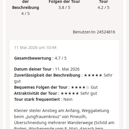
der
Folgen der Tour
Tour
Beschreibung
3.8 / 5
4.2 / 5
4 / 5
Benutzer/in 24524816
11 Mai 2026 um 10:44
Gesamtbewertung
:
4.7
/
5
Datum deiner Tour
: 11. Mai 2026
Zuverlässigkeit der Beschreibung
: ★★★★★ Sehr
gut
Bequemes Folgen der Tour
: ★★★★☆ Gut
Attraktivität der Tour
: ★★★★★ Sehr gut
Tour stark frequentiert
: Nein
Kleiner steiler Anstieg am Anfang, Weggabelung
beim „Jungfrauenkreuz“ von Pineuilh,
Überschneidung mehrerer Wanderwege (Schild am
Boden, Wochenende vom 8. Mai), danach kein