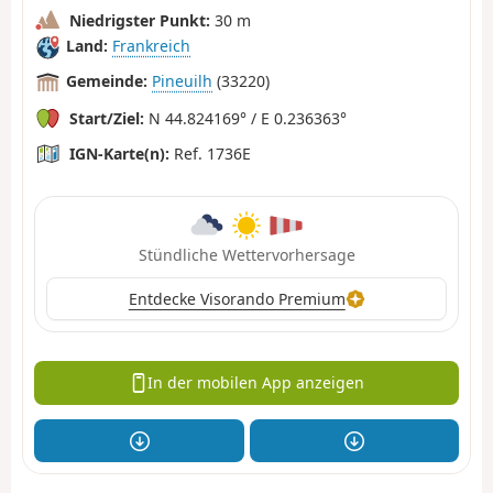
Niedrigster Punkt:
30 m
Land:
Frankreich
Gemeinde:
Pineuilh
(33220)
Start/Ziel:
N 44.824169° / E 0.236363°
IGN-Karte(n):
Ref. 1736E
Stündliche Wettervorhersage
Entdecke Visorando Premium
In der mobilen App anzeigen