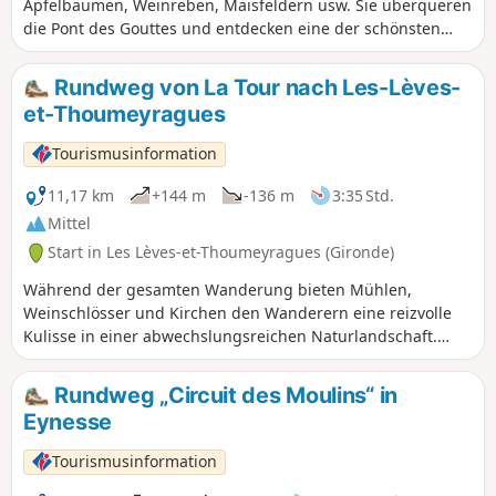
Apfelbäumen, Weinreben, Maisfeldern usw. Sie überqueren
die Pont des Gouttes und entdecken eine der schönsten
Kartause des Périgord aus dem Jahr 1686. Diese Route ist
für jedes Alter geeignet.
Rundweg von La Tour nach Les-Lèves-
et-Thoumeyragues
Tourismusinformation
11,17 km
+144 m
-136 m
3:35 Std.
Mittel
Start in Les Lèves-et-Thoumeyragues (Gironde)
Während der gesamten Wanderung bieten Mühlen,
Weinschlösser und Kirchen den Wanderern eine reizvolle
Kulisse in einer abwechslungsreichen Naturlandschaft.
Verpassen Sie nicht die romanische Kirche von
Thoumeyragues, deren Bau den Mönchen von Saint-Émilion
Rundweg „Circuit des Moulins“ in
zugeschrieben wird. Sehenswert sind auch: der
Eynesse
Taubenschlag von Bouhets und das Schloss von La Beauze
(Anfang des 16. Jahrhunderts).
Tourismusinformation