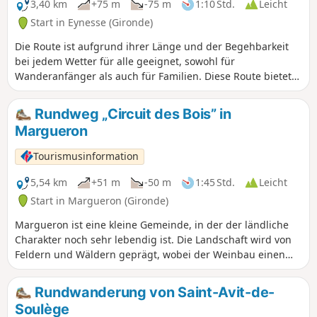
3,40 km
+75 m
-75 m
1:10 Std.
Leicht
Start in Eynesse (Gironde)
Die Route ist aufgrund ihrer Länge und der Begehbarkeit
bei jedem Wetter für alle geeignet, sowohl für
Wanderanfänger als auch für Familien. Diese Route bietet
einen Panoramablick auf die Dordogne und die mit
Weinbergen und Wäldern bedeckten Hänge. Im Laufe des
Rundweg „Circuit des Bois” in
Spaziergangs folgen drei Mühlen aufeinander, was zeigt,
Margueron
dass die Region nicht nur Weinbaugebiet war, sondern
lange Zeit auch Getreideanbau betrieb. Zwei Windmühlen,
Tourismusinformation
von denen eine teilweise restauriert wurde, erheben sich
auf den Anhöhen von Eynesse inmitten der Weinberge.
5,54 km
+51 m
-50 m
1:45 Std.
Leicht
Start in Margueron (Gironde)
Margueron ist eine kleine Gemeinde, in der der ländliche
Charakter noch sehr lebendig ist. Die Landschaft wird von
Feldern und Wäldern geprägt, wobei der Weinbau einen
besonderen Stellenwert einnimmt. Die Wälder sind ideale
Orte, um neue Energie zu tanken, die noch erhaltene Natur
Rundwanderung von Saint-Avit-de-
zu beobachten und dem Alltag zu entfliehen. Die
Soulège
vorgeschlagene Route bietet somit abwechslungsreiche