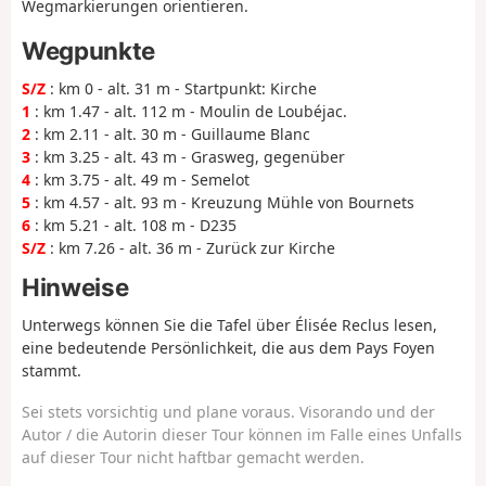
Wegmarkierungen orientieren.
Wegpunkte
S/Z
: km 0 - alt. 31 m - Startpunkt: Kirche
1
: km 1.47 - alt. 112 m - Moulin de Loubéjac.
2
: km 2.11 - alt. 30 m - Guillaume Blanc
3
: km 3.25 - alt. 43 m - Grasweg, gegenüber
4
: km 3.75 - alt. 49 m - Semelot
5
: km 4.57 - alt. 93 m - Kreuzung Mühle von Bournets
6
: km 5.21 - alt. 108 m - D235
S/Z
: km 7.26 - alt. 36 m - Zurück zur Kirche
Hinweise
Unterwegs können Sie die Tafel über Élisée Reclus lesen,
eine bedeutende Persönlichkeit, die aus dem Pays Foyen
stammt.
Sei stets vorsichtig und plane voraus. Visorando und der
Autor / die Autorin dieser Tour können im Falle eines Unfalls
auf dieser Tour nicht haftbar gemacht werden.