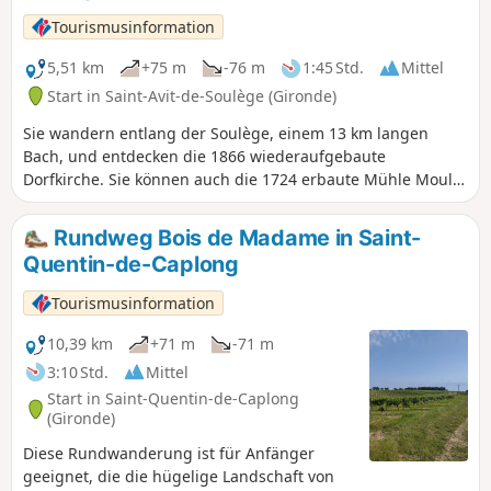
Landschaften mit ländlichem und authentischem Charakter.
Tourismusinformation
Diese Merkmale finden sich auch in der kleinen, für die
Region typischen Kirche von Margueron mit ihrem
5,51 km
+75 m
-76 m
1:45 Std.
Mittel
Glockenturm wieder.
Start in Saint-Avit-de-Soulège (Gironde)
Sie wandern entlang der Soulège, einem 13 km langen
Bach, und entdecken die 1866 wiederaufgebaute
Dorfkirche. Sie können auch die 1724 erbaute Mühle Moulin
de Moustelat besuchen, die noch immer in Betrieb ist.
Sehenswert ist auch die 1848 gepflanzte Ulme, die die nach
Rundweg Bois de Madame in Saint-
der Revolution errungene Freiheit symbolisiert und sich in
Quentin-de-Caplong
bester Gesundheit befindet. Sie widersteht nach wie vor der
Krankheit, die andere Bäume ihrer Art befallen hat.
Tourismusinformation
10,39 km
+71 m
-71 m
3:10 Std.
Mittel
Start in Saint-Quentin-de-Caplong
(Gironde)
Diese Rundwanderung ist für Anfänger
geeignet, die die hügelige Landschaft von