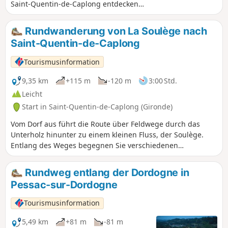
Saint-Quentin-de-Caplong entdecken
möchten. Sie führt über einen Teil des
FernwanderwegsGR®654sowie einen Teil
Rundwanderung von La Soulège nach
des Jakobswegs von Vézelay nach Santiago
Saint-Quentin-de-Caplong
de Compostela. Entlang des Weges können
Sie eine hügelige und abwechslungsreiche
Tourismusinformation
Landschaft mit Bächen und Weingütern
bewundern.
9,35 km
+115 m
-120 m
3:00 Std.
Leicht
Start in Saint-Quentin-de-Caplong (Gironde)
Vom Dorf aus führt die Route über Feldwege durch das
Unterholz hinunter zu einem kleinen Fluss, der Soulège.
Entlang des Weges begegnen Sie verschiedenen
Sehenswürdigkeiten: Waschhaus, Steinbrücke, Wind- oder
Wassermühlen usw. Der weitere Verlauf der Route wechselt
Rundweg entlang der Dordogne in
zwischen Weinbergen und Wald, mit Ausblicken auf die
Pessac-sur-Dordogne
umliegenden Dörfer.
Tourismusinformation
5,49 km
+81 m
-81 m