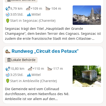
9,79 km
+109 m
-104 m
3:05 Std.
Mittel
Start in Segonzac (Charente)
Segonzac trägt den Titel „Hauptstadt der Grande
Champagne“, dem besten Terroir des Cognacs. Segonzac ist
zudem die erste französische Stadt mit dem Cittaslow-
Label: eine Gemeinde, in der es sich gut leben lässt, die
Städte auszeichnet, denen Umwelt und Lebensqualität am
Rundweg „Circuit des Petaux“
Herzen liegen.
Lokale Behörde
10,80 km
+110 m
-117 m
3:25 Std.
Mittel
Start in Ambleville (Charente)
Die Gemeinde wird vom Collinaud
durchflossen, einem Nebenfluss des Né.
Ambleville ist vor allem auf den
Weinbau ausgerichtet, verfügt aber