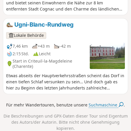
und bietet seinen Einwohnern die Nähe zur 8 km
entfernten Stadt Cognac und den Charme des ländlichen
Lebens. Der Punkt 101 ist ein symbolträchtiger Ort der
Gemeinde Genté, an dem sich die Orientierungstafel
Ugni-Blanc-Rundweg
befindet. An dieser Stelle stand früher eine Mühle, von der
noch einige Überreste in der Erde rund um den Standort
Lokale Behörde
vergraben sind. Außerdem ist der Punkt 101 der
Bezugspunkt für die Höhe über dem Meeresspiegel.
7,46 km
+43 m
-42 m
2:15 Std.
Leicht
Start in Criteuil-la-Magdeleine
(Charente)
Etwas abseits der Hauptverkehrsstraßen scheint das Dorf in
einen tiefen Schlaf versunken zu sein… Und doch gab es
hier zu Beginn des letzten Jahrhunderts zahlreiche
Geschäfte und Handwerksbetriebe, die dem Ort in der
Umgebung zu Ansehen verhalfen. Criteuil-la-Magdeleine
Für mehr Wandertouren, benutze unsere
Suchmaschine
.
besticht durch große Häuser, sogenannte „Logis“, und etwa
zehn Mühlen (die heute nicht mehr in Betrieb sind), die am
Die Beschreibungen und GPX-Daten dieser Tour sind Eigentum
Fluss „Né“ liegen. Einige davon sind vom Wanderweg aus
des Autors/der Autorin. Bitte nicht ohne Genehmigung
zu sehen.
kopieren.