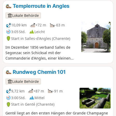
auch über fruchtbares
Templerroute in Angles
Getreideanbaugebiet.
Lokale Behörde
10,09 km
+72 m
-63 m
3:05 Std.
Leicht
Start in Salles-d'Angles (Charente)
Im Dezember 1856 verband Salles de
Segonzac sein Schicksal mit der
Commanderie d'Angles, einer kleinen
Gemeinde, die in einer Biegung des
Flusses Le Né liegt. Angles richtete sein
Rundweg Chemin 101
Leben nach dem Fluss aus, während
Salles, das eher wie ein großes Dorf
Lokale Behörde
wirkte, den Weinbau zu seinem
Hauptstandbein machte.
9,72 km
+87 m
-91 m
3:00 Std.
Mittel
Start in Genté (Charente)
Genté liegt an den ersten Hängen der Grande Champagne