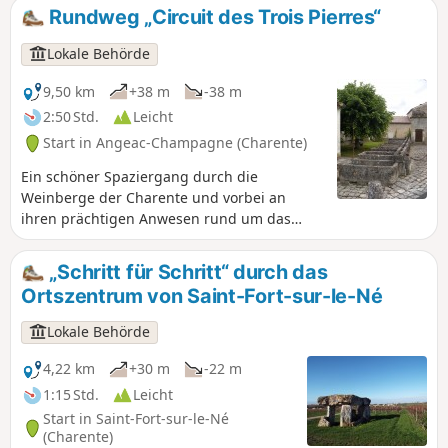
Rundweg „Circuit des Trois Pierres“
Lokale Behörde
9,50 km
+38 m
-38 m
2:50 Std.
Leicht
Start in Angeac-Champagne (Charente)
Ein schöner Spaziergang durch die
Weinberge der Charente und vorbei an
ihren prächtigen Anwesen rund um das
schöne Dorf Roissac. Angeac-Champagne
zählt zahlreiche prächtige Häuser im Stil der
„Schritt für Schritt“ durch das
Charente, die von dem wirtschaftlichen
Ortszentrum von Saint-Fort-sur-le-Né
Reichtum zeugen, der mit dem lokalen
Produkt, seiner Hauptwirtschaftsquelle,
Lokale Behörde
verbunden ist. Der Eingang zu den Anwesen
ist durch einen Vorbau oder ein Tor
4,22 km
+30 m
-22 m
gekennzeichnet: Es gibt nicht weniger als
1:15 Std.
Leicht
fünfzig davon! Sie sind einzigartig und ein
Start in Saint-Fort-sur-le-Né
wesentlicher Bestandteil unseres lokalen
(Charente)