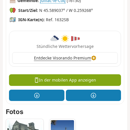
Gemeinde:
Juillac-le-Coq
(16130)
Start/Ziel:
N 45.589037° / W 0.259268°
IGN-Karte(n):
Ref. 1632SB
Stündliche Wettervorhersage
Entdecke Visorando Premium
In der mobilen App anzeigen
Fotos