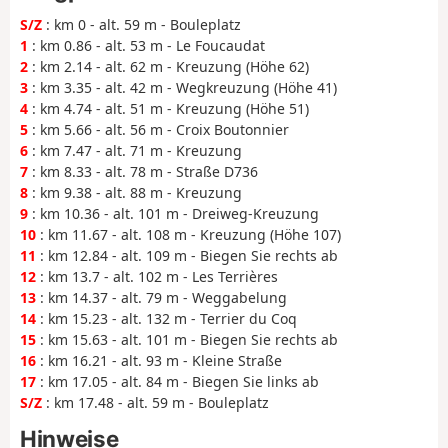
S/Z
: km 0 - alt. 59 m - Bouleplatz
1
: km 0.86 - alt. 53 m - Le Foucaudat
2
: km 2.14 - alt. 62 m - Kreuzung (Höhe 62)
3
: km 3.35 - alt. 42 m - Wegkreuzung (Höhe 41)
4
: km 4.74 - alt. 51 m - Kreuzung (Höhe 51)
5
: km 5.66 - alt. 56 m - Croix Boutonnier
6
: km 7.47 - alt. 71 m - Kreuzung
7
: km 8.33 - alt. 78 m - Straße D736
8
: km 9.38 - alt. 88 m - Kreuzung
9
: km 10.36 - alt. 101 m - Dreiweg-Kreuzung
10
: km 11.67 - alt. 108 m - Kreuzung (Höhe 107)
11
: km 12.84 - alt. 109 m - Biegen Sie rechts ab
12
: km 13.7 - alt. 102 m - Les Terrières
13
: km 14.37 - alt. 79 m - Weggabelung
14
: km 15.23 - alt. 132 m - Terrier du Coq
15
: km 15.63 - alt. 101 m - Biegen Sie rechts ab
16
: km 16.21 - alt. 93 m - Kleine Straße
17
: km 17.05 - alt. 84 m - Biegen Sie links ab
S/Z
: km 17.48 - alt. 59 m - Bouleplatz
Hinweise