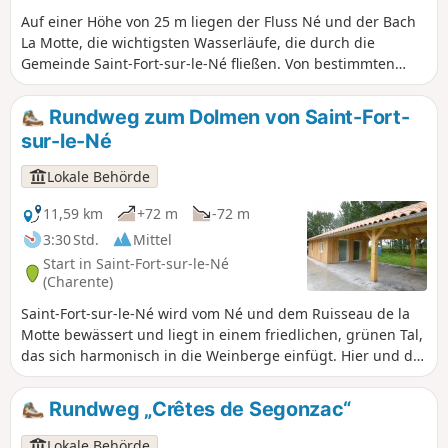
Kulturerbes. Im Dorf Roissac verschönern
Auf einer Höhe von 25 m liegen der Fluss Né und der Bach
sie die Hauptstraße.
La Motte, die wichtigsten Wasserläufe, die durch die
Gemeinde Saint-Fort-sur-le-Né fließen. Von bestimmten
Stellen aus hat man einen herrlichen Blick auf das Dorf, den
Dolmen, die Weinberge, die Landschaft der Grande
Rundweg zum Dolmen von Saint-Fort-
Champagne und die umliegenden Dörfer. Jede Jahreszeit
sur-le-Né
bietet die Möglichkeit, unterschiedliche Reize zu entdecken.
Lokale Behörde
11,59 km
+72 m
-72 m
3:30 Std.
Mittel
Start in Saint-Fort-sur-le-Né
(Charente)
Saint-Fort-sur-le-Né wird vom Né und dem Ruisseau de la
Motte bewässert und liegt in einem friedlichen, grünen Tal,
das sich harmonisch in die Weinberge einfügt. Hier und da
gibt es schöne Aussichtspunkte auf das Dorf, den Dolmen,
die Weinberge und die umliegenden Dörfer. Und jede
Rundweg „Crêtes de Segonzac“
Jahreszeit hat ihren eigenen Reiz...
Lokale Behörde