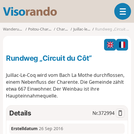
V
T
i
o
s
g
o
Wanderungen
Poitou-Charentes
Charente
Juillac-le-Coq
Rundweg „Circuit du Côt“
g
r
l
a
e
n
n
d
Rundweg „Circuit du Côt“
a
o
v
i
Juillac-Le-Coq wird vom Bach La Mothe durchflossen,
g
einem Nebenfluss der Charente. Die Gemeinde zählt
a
etwa 667 Einwohner. Der Weinbau ist ihre
t
Haupteinnahmequelle.
i
o
n
Details
Nr.
372994
Erstelldatum
26 Sep 2016