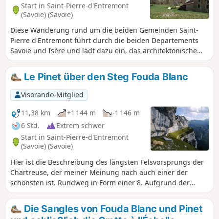
Start in Saint-Pierre-d'Entremont
(Savoie) (Savoie)
Diese Wanderung rund um die beiden Gemeinden Saint-
Pierre d'Entremont führt durch die beiden Departements
Savoie und Isère und lädt dazu ein, das architektonische
Erbe und die Landschaften der Kartäuser zu entdecken. Von
der Esplanade des Château du Gouvernement in Saint-
Le Pinet über den Steg Fouda Blanc
Pierre d'Entremont (Isère) aus hat man den schönsten
Ausblick.
Visorando-Mitglied
11,38 km
+1 144 m
-1 146 m
6 Std.
Extrem schwer
Start in Saint-Pierre-d'Entremont
(Savoie) (Savoie)
Hier ist die Beschreibung des längsten Felsvorsprungs der
Chartreuse, der meiner Meinung nach auch einer der
schönsten ist. Rundweg in Form einer 8. Aufgrund der
Ausrichtung dieses Felsvorsprungs nach Westen, leicht
nordwestlich, empfehle ich Ihnen, am späten Vormittag in
Die Sangles von Fouda Blanc und Pinet
dieser Richtung aufzubrechen, um am späten Nachmittag