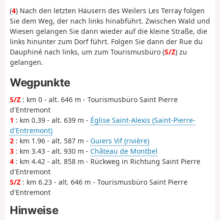
(
4
) Nach den letzten Häusern des Weilers Les Terray folgen
Sie dem Weg, der nach links hinabführt. Zwischen Wald und
Wiesen gelangen Sie dann wieder auf die kleine Straße, die
links hinunter zum Dorf führt. Folgen Sie dann der Rue du
Dauphiné nach links, um zum Tourismusbüro (
S/Z
) zu
gelangen.
Wegpunkte
S/Z
: km 0 - alt. 646 m - Tourismusbüro Saint Pierre
d'Entremont
1
: km 0.39 - alt. 639 m -
Église Saint-Alexis (Saint-Pierre-
d'Entremont)
2
: km 1.96 - alt. 587 m -
Guiers Vif (rivière)
3
: km 3.43 - alt. 930 m -
Château de Montbel
4
: km 4.42 - alt. 858 m - Rückweg in Richtung Saint Pierre
d'Entremont
S/Z
: km 6.23 - alt. 646 m - Tourismusbüro Saint Pierre
d'Entremont
Hinweise