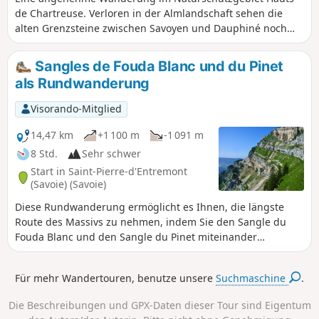
Ende der Sangle erreicht man den Gipfel des Pinet, auch
de Chartreuse. Verloren in der Almlandschaft sehen die
Truc genannt, dann führt der Kammweg zum Pas de Fouda
alten Grenzsteine zwischen Savoyen und Dauphiné noch
Blanc, den man hinuntersteigt, bevor man die Grotte à
immer sehr schön aus.
l'Échelle durchquert. Der Abstieg über ein Geröllfeld und
dann durch den Wald führt zurück zum
Sangles de Fouda Blanc und du Pinet
Ausgangspunkt.GPX-Track erforderlich.
als Rundwanderung
Visorando-Mitglied
14,47 km
+1 100 m
-1 091 m
8 Std.
Sehr schwer
Start in Saint-Pierre-d'Entremont
(Savoie) (Savoie)
Diese Rundwanderung ermöglicht es Ihnen, die längste
Route des Massivs zu nehmen, indem Sie den Sangle du
Fouda Blanc und den Sangle du Pinet miteinander
verbinden. Der vorgeschlagene Rückweg ermöglicht es
Ihnen, die charakteristischen Sehenswürdigkeiten des Pinet
Für mehr Wandertouren, benutze unsere
Suchmaschine
.
zu besuchen, nämlich seine Pilzfelsen und den Bogen
seiner Doline. Achtung, anspruchsvolle Strecke: Man
Die Beschreibungen und GPX-Daten dieser Tour sind Eigentum
befindet sich etwa zwei Stunden lang zwischen zwei Felsen,