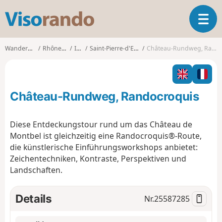
V
T
i
o
s
g
o
Wanderungen
Rhône-Alpes
Isère
Saint-Pierre-d'Entremont
Château-Rundweg, Randocroquis
g
r
l
a
e
n
n
d
Château-Rundweg, Randocroquis
a
o
v
i
Diese Entdeckungstour rund um das Château de
g
Montbel ist gleichzeitig eine Randocroquis®-Route,
a
die künstlerische Einführungsworkshops anbietet:
t
Zeichentechniken, Kontraste, Perspektiven und
i
o
Landschaften.
n
Details
Nr.
25587285