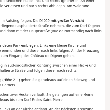
e seitlichen Pfade links und rechts ignorieren. An einer
ld verlassen und nach rechts abbiegen. Am Waldrand
.
 im Aufstieg folgen. Die D1029
mit großer Vorsicht
erliegende asphaltierte Straße nehmen, die zum Dorf Digeon
n und dann mit der Hauptstraße (Rue de Normandie) nach links
aldeten Park einbiegen. Links eine kleine Kirche und
ge einmünden und dieser nach links folgen. An der Kreuzung
is zum Eingang des Château de Digeon gehen.
eg in süd-südöstlicher Richtung zwischen einer Hecke und
altierte Straße und folgen dieser nach rechts.
ng (Höhe 211) gehen Sie geradeaus auf einen Feldweg und
s Cornets.
schen zwei Hecken verläuft. Sie gelangen auf eine kleine
eaus bis zum Dorf Escles-Saint-Pierre.
ie links an der Kirche entlang. An der nächsten Kreuzung