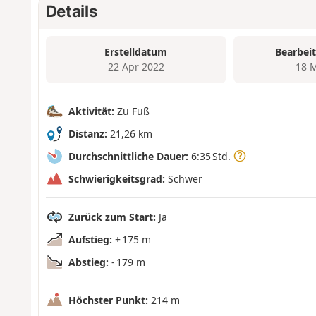
Details
Erstelldatum
Bearbei
22 Apr 2022
18 
Aktivität:
Zu Fuß
Distanz:
21,26 km
Durchschnittliche Dauer:
6:35 Std.
Schwierigkeitsgrad:
Schwer
Zurück zum Start:
Ja
Aufstieg:
+ 175 m
Abstieg:
- 179 m
Höchster Punkt:
214 m