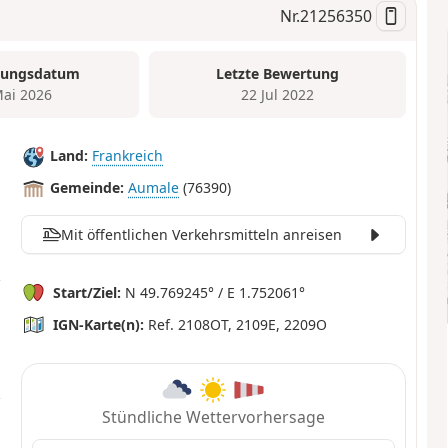
Nr.
21256350
tungsdatum
Letzte Bewertung
Mai 2026
22 Jul 2022
Land:
Frankreich
Gemeinde:
Aumale
(76390)
Mit öffentlichen Verkehrsmitteln anreisen
Start/Ziel:
N 49.769245° / E 1.752061°
IGN-Karte(n):
Ref. 2108OT, 2109E, 2209O
Stündliche Wettervorhersage