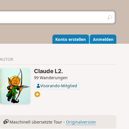
S
u
c
h
e
Konto erstellen
Anmelden
n
AUTOR
Claude L2.
99 Wanderungen
Visorando-Mitglied
Maschinell übersetzte Tour -
Originalversion