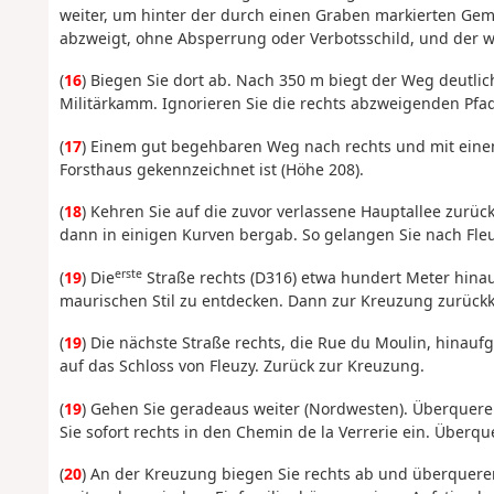
weiter, um hinter der durch einen Graben markierten Ge
abzweigt, ohne Absperrung oder Verbotsschild, und der we
(
16
) Biegen Sie dort ab. Nach 350 m biegt der Weg deutli
Militärkamm. Ignorieren Sie die rechts abzweigenden Pfa
(
17
) Einem gut begehbaren Weg nach rechts und mit einem
Forsthaus gekennzeichnet ist (Höhe 208).
(
18
) Kehren Sie auf die zuvor verlassene Hauptallee zurück
dann in einigen Kurven bergab. So gelangen Sie nach Fleu
erste
(
19
) Die
Straße rechts (D316) etwa hundert Meter hina
maurischen Stil zu entdecken. Dann zur Kreuzung zurück
(
19
) Die nächste Straße rechts, die Rue du Moulin, hinauf
auf das Schloss von Fleuzy. Zurück zur Kreuzung.
(
19
) Gehen Sie geradeaus weiter (Nordwesten). Überquere
Sie sofort rechts in den Chemin de la Verrerie ein. Überqu
(
20
) An der Kreuzung biegen Sie rechts ab und überquer