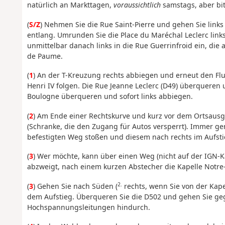
natürlich an Markttagen,
voraussichtlich
samstags, aber bit
(
S/Z
) Nehmen Sie die Rue Saint-Pierre und gehen Sie links
entlang. Umrunden Sie die Place du Maréchal Leclerc link
unmittelbar danach links in die Rue Guerrinfroid ein, die
de Paume.
(
1
) An der T-Kreuzung rechts abbiegen und erneut den Flu
Henri IV folgen. Die Rue Jeanne Leclerc (D49) überquer
Boulogne überqueren und sofort links abbiegen.
(
2
) Am Ende einer Rechtskurve und kurz vor dem Ortsausg
(Schranke, die den Zugang für Autos versperrt). Immer g
befestigten Weg stoßen und diesem nach rechts im Aufsti
(
3
) Wer möchte, kann über einen Weg (nicht auf der IGN-Ka
abzweigt, nach einem kurzen Abstecher die Kapelle Not
2.
(
3
) Gehen Sie nach Süden (
rechts, wenn Sie von der Kap
dem Aufstieg. Überqueren Sie die D502 und gehen Sie geg
Hochspannungsleitungen hindurch.