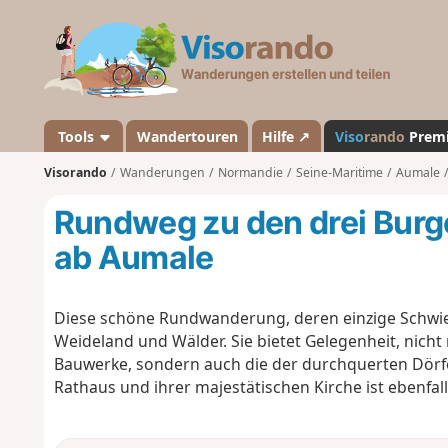
V
i
s
o
r
a
Tools
Wandertouren
Hilfe ↗
Viso
rando
Prem
n
Visorando
Wanderungen
Normandie
Seine-Maritime
Aumale
d
o
Rundweg zu den drei Burg
ab Aumale
Diese schöne Rundwanderung, deren einzige Schwieri
Weideland und Wälder. Sie bietet Gelegenheit, nicht
Bauwerke, sondern auch die der durchquerten Dörfe
Rathaus und ihrer majestätischen Kirche ist ebenfall