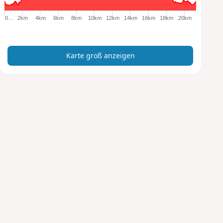
o
ß
0…
2km
4km
6km
8km
10km
12km
14km
16km
18km
20km
a
n
z
Karte groß anzeigen
e
i
g
e
n