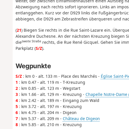
weiter, der zwischen Einfamilienhäusern einen Aufstieg
Abzweigung nach rechts sofort ignorieren. Links an imp
entlanggehen. Kurz vor der D929 links die Fußgängerbrück
abbiegen, die D929 am Zebrastreifen überqueren und nach
(
21
) Biegen Sie rechts in die Rue Saint-Lazare ein. Überq
Alexandre Duchesne. An der nächsten Kreuzung biegen Sie
zweite Straße
die
rechts, die Rue René Gicquel. Gehen Sie im
Parkplatz (
S/Z
).
Wegpunkte
S/Z
: km 0 - alt. 133 m - Place des Marchés -
Église Saint-Pi
1
: km 0.47 - alt. 119 m - T-Kreuzung
2
: km 0.85 - alt. 123 m - Wegstart
3
: km 1.66 - alt. 129 m - Kreuzung -
Chapelle Notre-Dame 
4
: km 2.42 - alt. 189 m - Eingang zum Wald
5
: km 3.72 - alt. 197 m - Kreuzung
6
: km 4.75 - alt. 204 m - Digeon
7
: km 5.37 - alt. 209 m -
Château de Digeon
8
: km 5.85 - alt. 210 m - Kreuzung