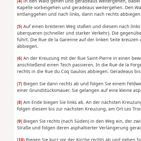
(
4
) In den Wald gehen und geradeaus weitergehen, dabei di
Kapelle vorbeigehen und geradeaus weitergehen. Den Wa
entlanggehen und nach links, dann nach rechts abbiegen
(
5
) Auf einen breiteren Weg stoßen und diesem nach links
überqueren (schneller und starker Verkehr). Die gegenüb
führt. Die Rue de la Garenne auf der linken Seite kreuze
abbiegen.
(
6
) An der Kreuzung mit der Rue Saint-Pierre in einen bew
anschließend einen Teich passieren. In die Rue de la For
rechts in die Rue du Coq Gaulois abbiegen. Geradeaus b
(
7
) Biegen Sie dann rechts ab und folgen Sie einem Feldw
einer Grundstücksmauer. Sie gelangen auf eine kleine asph
(
8
) Am Ende biegen Sie links ab. An der nächsten Kreuzu
folgen diesem bis zur nächsten Kreuzung, am Ort Les Troi
(
9
) Biegen Sie rechts (nach Süden) in den Weg ein, der zwi
Straße und folgen deren asphaltierter Verlängerung gerad
(
10
) Biegen Sie kurz vor der Kirche rechts ab und gehen S