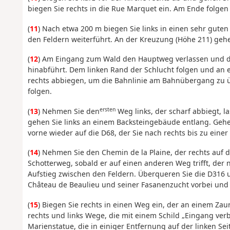
biegen Sie rechts in die Rue Marquet ein. Am Ende folgen 
(
11
) Nach etwa 200 m biegen Sie links in einen sehr gute
den Feldern weiterführt. An der Kreuzung (Höhe 211) geh
(
12
) Am Eingang zum Wald den Hauptweg verlassen und d
hinabführt. Dem linken Rand der Schlucht folgen und an 
rechts abbiegen, um die Bahnlinie am Bahnübergang zu ü
folgen.
ersten
(
13
) Nehmen Sie den
Weg links, der scharf abbiegt, l
gehen Sie links an einem Backsteingebäude entlang. Gehen 
vorne wieder auf die D68, der Sie nach rechts bis zu eine
(
14
) Nehmen Sie den Chemin de la Plaine, der rechts auf d
Schotterweg, sobald er auf einen anderen Weg trifft, der
Aufstieg zwischen den Feldern. Überqueren Sie die D316 
Château de Beaulieu und seiner Fasanenzucht vorbei und 
(
15
) Biegen Sie rechts in einen Weg ein, der an einem Zau
rechts und links Wege, die mit einem Schild „Eingang verb
Marienstatue, die in einiger Entfernung auf der linken S