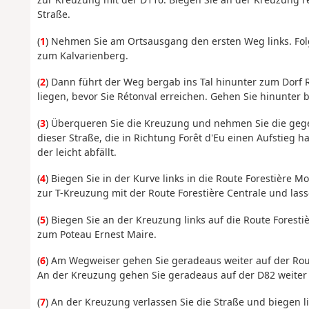
Straße.
(
1
) Nehmen Sie am Ortsausgang den ersten Weg links. Fo
zum Kalvarienberg.
(
2
) Dann führt der Weg bergab ins Tal hinunter zum Dorf R
liegen, bevor Sie Rétonval erreichen. Gehen Sie hinunter 
(
3
) Überqueren Sie die Kreuzung und nehmen Sie die gegen
dieser Straße, die in Richtung Forêt d'Eu einen Aufstieg
der leicht abfällt.
(
4
) Biegen Sie in der Kurve links in die Route Forestière
zur T-Kreuzung mit der Route Forestière Centrale und lasse
(
5
) Biegen Sie an der Kreuzung links auf die Route Foresti
zum Poteau Ernest Maire.
(
6
) Am Wegweiser gehen Sie geradeaus weiter auf der Rout
An der Kreuzung gehen Sie geradeaus auf der D82 weiter
(
7
) An der Kreuzung verlassen Sie die Straße und biegen l