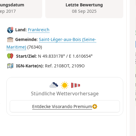
tungsdatum
Letzte Bewertung
Sep 2017
08 Sep 2025
Land:
Frankreich
Gemeinde:
Saint-Léger-aux-Bois (Seine-
Maritime)
(76340)
Start/Ziel:
N 49.833178° / E 1.610654°
IGN-Karte(n):
Ref. 2108OT, 2109O
Stündliche Wettervorhersage
Entdecke Visorando Premium