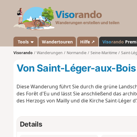
V
i
s
o
r
a
Tools
Wandertouren
Hilfe ↗
Viso
rando
Prem
n
Visorando
Wanderungen
Normandie
Seine-Maritime
Saint-Lé
d
o
Von Saint-Léger-aux-Bois
Diese Wanderung führt Sie durch die grüne Landsch
des Forêt d'Eu und lässt Sie anschließend das archi
des Herzogs von Mailly und die Kirche Saint-Léger 
Details