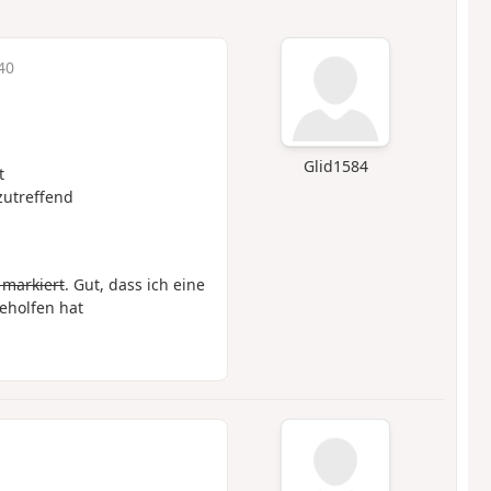
40
Glid1584
t
zutreffend
 markiert
. Gut, dass ich eine
eholfen hat