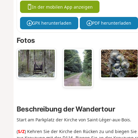
In der mobilen App anzeigen
GPX herunterladen
PDF herunterladen
Fotos
Beschreibung der Wandertour
Start am Parkplatz der Kirche von Saint-Léger-aux-Bois.
(
S/Z
) Kehren Sie der Kirche den Rücken zu und biegen Sie r
zur Kreuzung mit der D116. Biegen Sie an der Kreuzung r