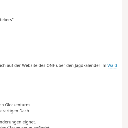
teliers“
sich auf der Website des ONF über den Jagdkalender im
Wald
fen Glockenturm.
uerartigen Dach.
anderungen eignet.
h das Glasmuseum befindet.