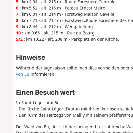
5
: km 4.94 - alt. 215 m - Route Forestière Centrale
6
: km 5.52 - alt. 216 m - Poteau Ernest Maire
7
: km 6.01 - alt. 214 m - Forstweg Maison Gavelle
8
: km 7.71 - alt. 212 m - Forstweg „Route Forestière des Ca
9
: km 8.44 - alt. 212 m - Weggabelung
10
: km 9.66 - alt. 215 m - Rue du Bourg
S/Z
: km 10.22 - alt. 208 m - Parkplatz an der Kirche.
Hinweise
Während der Jagdsaison sollte man dies vermeiden oder 
von Eu
informieren
Einen Besuch wert
In Saint-Léger-aux-Bois:
- Die Kirche Saint-Léger d'Autun mit ihrem kuriosen schie
- Der Turm des Herzogs von Mailly mit seinem pfefferstre
Der Wald von Eu, der sich hervorragend für zahlreiche W
Das Manoir de Fontaine in Blangy-sur-Bresle, in dem sic