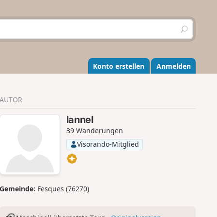
S
u
c
h
e
Konto erstellen
Anmelden
n
AUTOR
lannel
39 Wanderungen
Visorando-Mitglied
Gemeinde:
Fesques (76270)