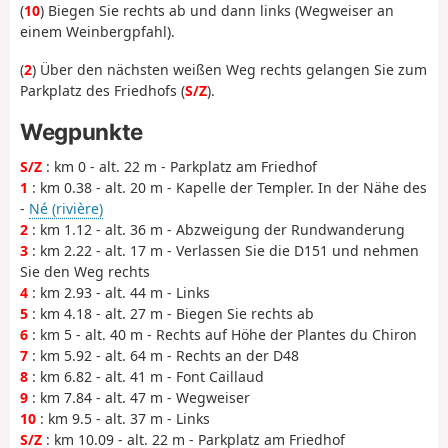
(
10
) Biegen Sie rechts ab und dann links (Wegweiser an
einem Weinbergpfahl).
(
2
) Über den nächsten weißen Weg rechts gelangen Sie zum
Parkplatz des Friedhofs (
S/Z
).
Wegpunkte
S/Z
: km 0 - alt. 22 m - Parkplatz am Friedhof
1
: km 0.38 - alt. 20 m - Kapelle der Templer. In der Nähe des
-
Né (rivière)
2
: km 1.12 - alt. 36 m - Abzweigung der Rundwanderung
3
: km 2.22 - alt. 17 m - Verlassen Sie die D151 und nehmen
Sie den Weg rechts
4
: km 2.93 - alt. 44 m - Links
5
: km 4.18 - alt. 27 m - Biegen Sie rechts ab
6
: km 5 - alt. 40 m - Rechts auf Höhe der Plantes du Chiron
7
: km 5.92 - alt. 64 m - Rechts an der D48
8
: km 6.82 - alt. 41 m - Font Caillaud
9
: km 7.84 - alt. 47 m - Wegweiser
10
: km 9.5 - alt. 37 m - Links
S/Z
: km 10.09 - alt. 22 m - Parkplatz am Friedhof