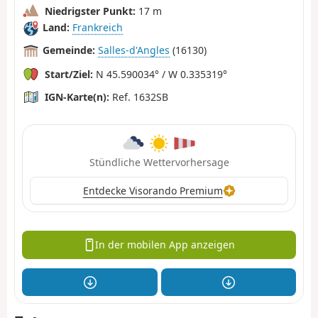
Niedrigster Punkt:
17 m
Land:
Frankreich
Gemeinde:
Salles-d'Angles
(16130)
Start/Ziel:
N 45.590034° / W 0.335319°
IGN-Karte(n):
Ref. 1632SB
Stündliche Wettervorhersage
Entdecke Visorando Premium
In der mobilen App anzeigen