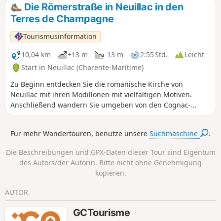
kann man den Turm der Kirche von Archiac sehen.
Die Römerstraße in Neuillac in den
Terres de Champagne
Tourismusinformation
10,04 km
+13 m
-13 m
2:55 Std.
Leicht
Start in Neuillac (Charente-Maritime)
Zu Beginn entdecken Sie die romanische Kirche von
Neuillac mit ihren Modillonen mit vielfältigen Motiven.
Anschließend wandern Sie umgeben von den Cognac-
Weinbergen. In Les Fontagards kommen Sie an einem
schönen Bürgerhaus vorbei, das vom Aufschwung des
Für mehr Wandertouren, benutze unsere
Suchmaschine
.
Weinbaus im 19. Jahrhundert zeugt. Nachdem Sie den
Noblat überquert haben, gelangen Sie in ein bewaldetes
Die Beschreibungen und GPX-Daten dieser Tour sind Eigentum
Gebiet, in dem ein Abschnitt der Römerstraße freigelegt
des Autors/der Autorin. Bitte nicht ohne Genehmigung
wurde, bevor Sie auf von Weinbergen und Wäldchen
kopieren.
gesäumten Wegen Neuillac erreichen.
AUTOR
GCTourisme