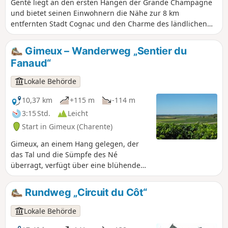
wesentlicher Bestandteil unseres lokalen
Genté liegt an den ersten Hängen der Grande Champagne
Kulturerbes. Im Dorf Roissac verschönern
und bietet seinen Einwohnern die Nähe zur 8 km
sie die Hauptstraße.
entfernten Stadt Cognac und den Charme des ländlichen
Lebens. Der Punkt 101 ist ein symbolträchtiger Ort der
Gemeinde Genté, an dem sich die Orientierungstafel
Gimeux – Wanderweg „Sentier du
befindet. An dieser Stelle stand früher eine Mühle, von der
Fanaud“
noch einige Überreste in der Erde rund um den Standort
vergraben sind. Außerdem ist der Punkt 101 der
Lokale Behörde
Bezugspunkt für die Höhe über dem Meeresspiegel.
10,37 km
+115 m
-114 m
3:15 Std.
Leicht
Start in Gimeux (Charente)
Gimeux, an einem Hang gelegen, der
das Tal und die Sümpfe des Né
überragt, verfügt über eine blühende
Landwirtschaft: Wiesen und
Getreidefelder im Tal, Weinberge an
Rundweg „Circuit du Côt“
den Hängen. Überreste von Grabstätten
und der Verlauf der Römerstraße,
Lokale Behörde
genannt „Chemin Boisné“, zeugen von