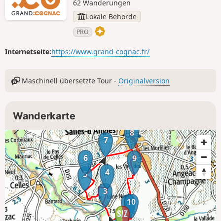
62 Wanderungen
Lokale Behörde
PRO
Internetseite:
https://www.grand-cognac.fr/
Maschinell übersetzte Tour -
Originalversion
Wanderkarte
8
7
6
9
4
5
3
10
2