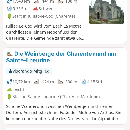
der früheren Besiedlung des Ortes. Die
17,49 km
+141 m
-138 m
Pfarrkirche stammt aus dem 12.
5:25 Std.
Schwer
Jahrhundert. Sehenswert sind auch eine
Start in Juillac-le-Coq (Charente)
alte Kapelle sowie auf dem Hügel von
Fanaud die Überreste einer Windmühle.
Juillac-Le-Coq wird vom Bach La Mothe
durchflossen, einem Nebenfluss der
Charente. Die Gemeinde zählt etwa 667
Einwohner. Der Weinbau ist ihre
Haupteinnahmequelle.
Die Weinberge der Charente rund um
Sainte-Lheurine
Visorando-Mitglied
10,72 km
+424 m
-380 m
4:15 Std.
Leicht
Start in Sainte-Lheurine (Charente-Maritime)
Schöne Wanderung zwischen Weinbergen und kleinen
Dörfern. Aussichtstisch am Fuße der Mühle von Arthus. Sie
kommen ganz in der Nähe des Dorfes Neuillac (4) mit der
Kirche gegenüber vorbei. Zwischen den Punkten (7) und (8)