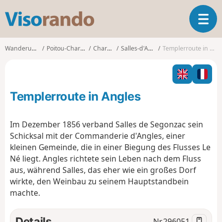
V
T
i
o
s
g
o
Wanderungen
Poitou-Charentes
Charente
Salles-d'Angles
Templerroute in Angles
g
r
l
a
e
n
n
d
Templerroute in Angles
a
o
v
i
Im Dezember 1856 verband Salles de Segonzac sein
g
Schicksal mit der Commanderie d'Angles, einer
a
kleinen Gemeinde, die in einer Biegung des Flusses Le
t
Né liegt. Angles richtete sein Leben nach dem Fluss
i
o
aus, während Salles, das eher wie ein großes Dorf
n
wirkte, den Weinbau zu seinem Hauptstandbein
machte.
Details
Nr.
296051