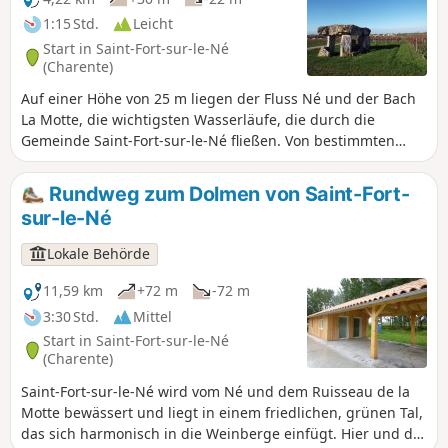
1:15 Std.
Leicht
Start in Saint-Fort-sur-le-Né
(Charente)
Auf einer Höhe von 25 m liegen der Fluss Né und der Bach
La Motte, die wichtigsten Wasserläufe, die durch die
Gemeinde Saint-Fort-sur-le-Né fließen. Von bestimmten
Stellen aus hat man einen herrlichen Blick auf das Dorf, den
Dolmen, die Weinberge, die Landschaft der Grande
Rundweg zum Dolmen von Saint-Fort-
Champagne und die umliegenden Dörfer. Jede Jahreszeit
sur-le-Né
bietet die Möglichkeit, unterschiedliche Reize zu entdecken.
Lokale Behörde
11,59 km
+72 m
-72 m
3:30 Std.
Mittel
Start in Saint-Fort-sur-le-Né
(Charente)
Saint-Fort-sur-le-Né wird vom Né und dem Ruisseau de la
Motte bewässert und liegt in einem friedlichen, grünen Tal,
das sich harmonisch in die Weinberge einfügt. Hier und da