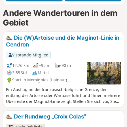
Andere Wandertouren in dem
Gebiet
Die (W)Artoise und die Maginot-Linie in
Cendron
Visorando-Mitglied
12,76 km
+95 m
-90 m
3:55 Std.
Mittel
Start in Momignies (Hainaut)
Ein Ausflug an die französisch-belgische Grenze, der
entlang der Artoise oder Wartoise führt und Ihnen mehrere
Überreste der Maginot-Linie zeigt. Stellen Sie sich vor, Sie
wären ein französischer Soldat im Jahr 1939, der sich
abmüht, die Bunker vor Kriegsbeginn fertigzustellen.
Der Rundweg „Croix Colas“
Lokale Behörde