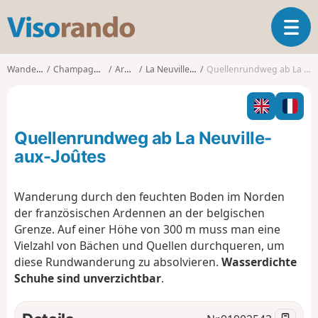
V
T
i
o
s
g
o
Wanderungen
Champagne-Ardenne
Ardennes
La Neuville-aux-Joûtes
Quellenrundweg ab La Neuville-aux-Joûtes
g
r
l
a
e
n
n
d
Quellenrundweg ab La Neuville-
a
o
v
aux-Joûtes
i
g
Wanderung durch den feuchten Boden im Norden
a
der französischen Ardennen an der belgischen
t
i
Grenze. Auf einer Höhe von 300 m muss man eine
o
Vielzahl von Bächen und Quellen durchqueren, um
n
diese Rundwanderung zu absolvieren.
Wasserdichte
Schuhe sind unverzichtbar
.