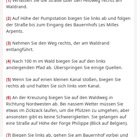
(
1
) Verlassen Sie die Straße über den Feldweg rechts am
Waldrand.
(
2
) Auf Höhe der Pumpstation biegen Sie links ab und folgen
der Straße bis zum Eingang des Bauernhofs Les Milles
Arpents.
(
3
) Nehmen Sie den Weg rechts, der am Waldrand
entlangführt.
(
4
) Nach 100 m im Wald biegen Sie auf den links
ansteigenden Pfad ab. Überspringen Sie einige Quellen.
(
5
) Wenn Sie auf einen kleinen Kanal stoßen, biegen Sie
rechts ab und halten Sie sich links vom Kanal.
(
6
) An der Kreuzung biegen Sie auf den Waldweg in
Richtung Nordwesten ab. Bei nassem Wetter müssen Sie
etwas im Zickzack laufen, um die Pfützen zu umgehen, aber
ansonsten gibt es keine Schwierigkeiten. Sie gelangen auf
eine Straße auf Höhe der Forge Philippe (Blick auf Belgien).
(
7
) Biegen Sie links ab, gehen Sie am Bauernhof vorbei und