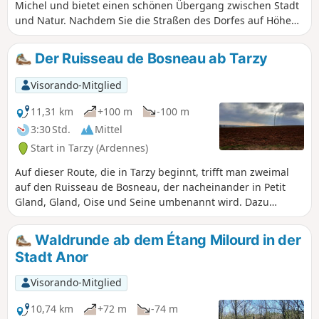
Michel und bietet einen schönen Übergang zwischen Stadt
und Natur. Nachdem Sie die Straßen des Dorfes auf Höhe
der Gießereien von Sougland verlassen haben, führt die
Route in den friedlichen Wald von Saint-Michel, in den Bois
Der Ruisseau de Bosneau ab Tarzy
de Sougland, entlang des Flusses Le Gland. Im Wald
wechseln sich schattige Pfade und grüne Waldwege ab. Der
Visorando-Mitglied
Rückweg führt zurück in den Ort und zu der
bemerkenswerten Abtei von Saint-Michel, deren Architektur
11,31 km
+100 m
-100 m
und Ruhe zum Nachdenken einladen. Am Ende der Route,
3:30 Std.
Mittel
am Boulevard Savart, steht stolz das Maison du Prévost,
Start in Tarzy (Ardennes)
Zeuge der lokalen Geschichte und letzte Station auf dem
Weg zum Ausgangspunkt an der Place Rochefort. Diese
Auf dieser Route, die in Tarzy beginnt, trifft man zweimal
Route verbindet Natur, Kulturerbe und Entdeckungen und
auf den Ruisseau de Bosneau, der nacheinander in Petit
ist perfekt für einen Ausflug in den Wald der Thiérache.
Gland, Gland, Oise und Seine umbenannt wird. Dazu
kommen die typischen Elemente der Thiérache: Wiesen,
Hecken, Kühe, Windräder und weite Ausblicke.
Waldrunde ab dem Étang Milourd in der
Stadt Anor
Visorando-Mitglied
10,74 km
+72 m
-74 m