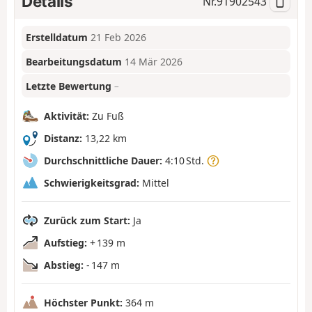
Details
Nr.
91902543
Erstelldatum
21 Feb 2026
Bearbeitungsdatum
14 Mär 2026
Letzte Bewertung
–
Aktivität:
Zu Fuß
Distanz:
13,22 km
Durchschnittliche Dauer:
4:10 Std.
Schwierigkeitsgrad:
Mittel
Zurück zum Start:
Ja
Aufstieg:
+ 139 m
Abstieg:
- 147 m
Höchster Punkt:
364 m