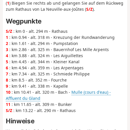
(
1
) Biegen Sie rechts ab und gelangen Sie auf dem Rückweg
zum Rathaus von La Neuville-aux-Joûtes (
S/Z
).
Wegpunkte
S/Z
: km 0 - alt. 294 m - Rathaus
1
: km 0.94 - alt. 318 m - Kreuzung der Rundwanderung
2
: km 1.61 - alt. 294 m - Pumpstation
3
: km 2.86 - alt. 325 m - Bauernhof Les Mille Arpents
4
: km 3.88 - alt. 324 m - Les Aiguillettes
5
: km 4.45 - alt. 344 m - Kleiner Kanal
6
: km 4.94 - alt. 359 m - Les Arpentages
7
: km 7.34 - alt. 325 m - Schmiede Philippe
8
: km 8.5 - alt. 352 m - Fourche
9
: km 9.41 - alt. 338 m - Kapelle
10
: km 10.41 - alt. 320 m - Bach -
Mulle (cours d'eau) -
Affluent du Gland
11
: km 11.65 - alt. 309 m - Bunker
S/Z
: km 13.22 - alt. 290 m - Rathaus
Hinweise