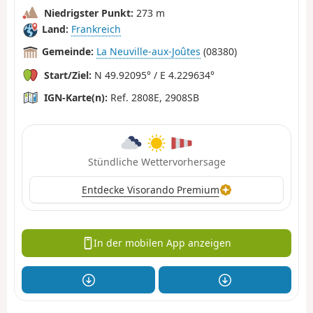
Niedrigster Punkt:
273 m
Land:
Frankreich
Gemeinde:
La Neuville-aux-Joûtes
(08380)
Start/Ziel:
N 49.92095° / E 4.229634°
IGN-Karte(n):
Ref. 2808E, 2908SB
Stündliche Wettervorhersage
Entdecke Visorando Premium
In der mobilen App anzeigen