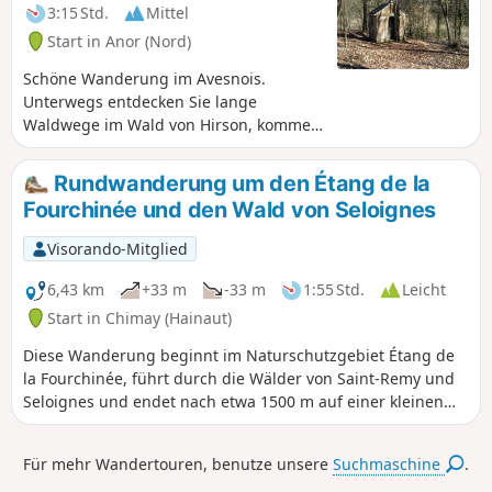
3:15 Std.
Mittel
Start in Anor (Nord)
Schöne Wanderung im Avesnois.
Unterwegs entdecken Sie lange
Waldwege im Wald von Hirson, kommen
an Teichen und Wasserfällen vorbei und
wandern entlang der Oise und anderer
Rundwanderung um den Étang de la
Flüsse. Abwechslungsreiche
Fourchinée und den Wald von Seloignes
Wanderung.
Visorando-Mitglied
6,43 km
+33 m
-33 m
1:55 Std.
Leicht
Start in Chimay (Hainaut)
Diese Wanderung beginnt im Naturschutzgebiet Étang de
la Fourchinée, führt durch die Wälder von Saint-Remy und
Seloignes und endet nach etwa 1500 m auf einer kleinen
makadamierten Landstraße. Im Wald von Seloignes
kommen Sie an der Quelle Eau Blanche vorbei.
Für mehr Wandertouren, benutze unsere
Suchmaschine
.