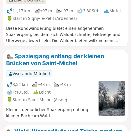
11,17 km
+97 m
-97 m
3:30 Std.
Mittel
Start in Signy-le-Petit (Ardennes)
Diese Rundwanderung bietet einen angenehmen
Spaziergang, bei dem sich Waldabschnitte, Feldwege und
Uferwege abwechseln. Die Wälder bieten willkommene
schattige Abschnitte, während die offeneren Abschnitte
den Blick auf die umliegende Landschaft freigeben.
Spaziergang entlang der kleinen
Unterwegs begegnet man auch einigen Elementen des
Brücken von Saint-Michel
lokalen Kulturerbes und kleinen Weilern, die der Strecke
einen authentischen Charakter verleihen. Die kleinen Bäche
Visorando-Mitglied
und der Kanal sorgen für eine ruhige und kühle
Atmosphäre, die besonders im Sommer sehr angenehm ist.
3,54 km
+48 m
-48 m
Eine abwechslungsreiche und leicht begehbare Route, ideal
1:10 Std.
Leicht
für einen gemütlichen Ausflug in die Natur.
Start in Saint-Michel (Aisne)
Kleiner, gemütlicher Spaziergang entlang
kleiner Bäche im Wald.