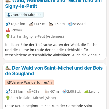
Wald, Wasserläufe und Teiche rund um
Signy-le-Petit
Visorando-Mitglied
18,02 km
+147 m
-150 m
5:35 Std.
Schwer
Start in Signy-le-Petit (Ardennes)
In dieser Ecke der Thiérache waren der Wald, die Teiche
und die Flüsse im Laufe der Zeit die Triebkräfte für
verschiedene wirtschaftliche Aktivitäten. Auch die Viehzucht
spielt in dieser Region mit ihrer verstreuten Besiedlung
und ihrer Heckenlandschaft eine wichtige Rolle. Diese
Der Wald von Saint-Michel und der Bois
Wanderung kann um fast die Hälfte verkürzt werden. Siehe
de Sougland
Praktische Informationen 21.08.2024: Geänderte
Wanderung.
Verein/ Wanderführer/in
6,38 km
+68 m
-67 m
2:00 Std.
Leicht
Start in Saint-Michel (Aisne)
Diese Route beginnt im Zentrum der Gemeinde Saint-