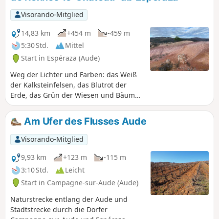
Gipfel des Pic de Bugarach, Brau und die Pyrenäen
bewundern können. Es gibt verschiedene Varianten der
Visorando-Mitglied
Route und Startmöglichkeiten in Cassaignes oder
Coustoussa.
14,83 km
+454 m
-459 m
5:30 Std.
Mittel
Start in Espéraza (Aude)
Weg der Lichter und Farben: das Weiß
der Kalksteinfelsen, das Blutrot der
Erde, das Grün der Wiesen und Bäume,
das Blau des Himmels und der Berge,
der Duft der Kiefern und die Winde, die
Am Ufer des Flusses Aude
unsere Träume weit weg tragen, wenn
wir die außergewöhnlichen Panoramen
Visorando-Mitglied
bewundern. Weg der Geheimnisse von
Abbé Saunière und seinem Beichtvater
9,93 km
+123 m
-115 m
von Espéraza: Wandeln Sie auf ihren
3:10 Std.
Leicht
Spuren bis ins Herz ihrer Geschichte
Start in Campagne-sur-Aude (Aude)
und ihrer Landschaften.
Naturstrecke entlang der Aude und
Stadtstrecke durch die Dörfer