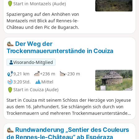
Start in Montazels (Aude)
Spaziergang auf den Anhöhen von
Montazels mit Blick auf Rennes-le-
Château und den Pic de Bugarach.
Der Weg der
Trockenmauerunterstände in Couiza
Visorando-Mitglied
9,21 km
+236 m
-230 m
3:20 Std.
Mittel
Start in Couiza (Aude)
Start in Couiza mit seinem Schloss der Herzöge von Joyeuse
aus dem 16. Jahrhundert. Sie schlängeln sich durch von
Trockenmauern und mehreren Trockenmauerunterständen
gesäumte Wege und passieren die Dörfer Cassaignes und
Coustoussa mit seiner Burgruine. Dieser Weg führt Sie auf
Rundwanderung „Sentier des Couleurs
die Anhöhen von Montaut und Les Planèses, wo Sie die
de Rennes-le-Château” ab Espéraza