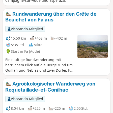
Campagne-sur-Aude und Espéraza.
Rundwanderung über den Crête de
Bouichet von Fa aus
Visorando-Mitglied
15,50 km
+408 m
-402 m
5:35 Std.
Mittel
Start in Fa (Aude)
Eine luftige Rundwanderung mit
herrlichem Blick auf die Berge rund um
Quillan und Nébias und zwei Dörfer, Fa
und Rouvenac, deren ganz besonderer
Charme es zu entdecken gilt. Ein kleines
Agroökologischer Wanderweg von
Plateau in luftiger Höhe: einfach nur
Roquetaillade-et-Conilhac
Glückseligkeit.
Visorando-Mitglied
8,04 km
+225 m
-225 m
2:55 Std.