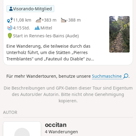
Visorando-Mitglied
11,08 km
+383 m
-388 m
4:15 Std.
Mittel
Start in Rennes-les-Bains (Aude)
Eine Wanderung, die teilweise durch das
Unterholz führt, um die Stätten „Pierres
Tremblantes“ und „Fauteuil du Diable“ zu
entdecken.
Für mehr Wandertouren, benutze unsere
Suchmaschine
.
Die Beschreibungen und GPX-Daten dieser Tour sind Eigentum
des Autors/der Autorin. Bitte nicht ohne Genehmigung
kopieren.
AUTOR
occitan
4 Wanderungen