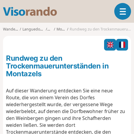
V
T
i
o
s
g
o
Wanderungen
Languedoc-Roussillon
Aude
Montazels
Rundweg zu den Trockenmauerunterständen in Montazels
g
r
l
a
e
n
n
d
Rundweg zu den
a
o
v
Trockenmauerunterständen in
i
Montazels
g
a
t
Auf dieser Wanderung entdecken Sie eine neue
i
Route, die von einem Verein des Dorfes
o
wiederhergestellt wurde, der vergessene Wege
n
wiederbelebt, auf denen die Dorfbewohner früher zu
den Weinbergen gingen und ihre Schafherden
weiden ließen. Sie werden dort
Trockenmauerunterstände entdecken, die den