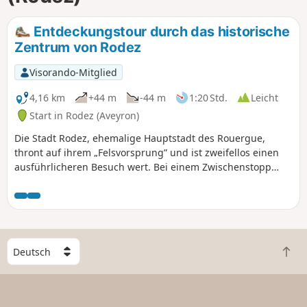
Entdeckungstour durch das historische
Zentrum von Rodez
Visorando-Mitglied
4,16 km
+44 m
-44 m
1:20 Std.
Leicht
Start in Rodez (Aveyron)
Die Stadt Rodez, ehemalige Hauptstadt des Rouergue,
thront auf ihrem „Felsvorsprung” und ist zweifellos einen
ausführlicheren Besuch wert. Bei einem Zwischenstopp
können Sie auf dieser Wanderung jedoch einige
symbolträchtige Gebäude des historischen Zentrums
entdecken. Anschließend können Sie noch das Musée
Soulages besuchen.
W
Z
ä
u
h
r
l
ü
e