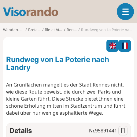
V
T
i
o
s
g
o
Wanderungen
Bretagne
Ille-et-Vilaine
Rennes
Rundweg von La Poterie nach Landry
g
r
l
a
e
n
n
d
Rundweg von La Poterie nach
a
o
v
Landry
i
g
An Grünflächen mangelt es der Stadt Rennes nicht,
a
wie diese Route beweist, die durch zwei Parks und
t
i
kleine Gärten führt. Diese Strecke bietet Ihnen eine
o
schöne Erholung mitten im Stadtzentrum und führt
n
dabei über nur wenige asphaltierte Wege.
Details
Nr.
95891441