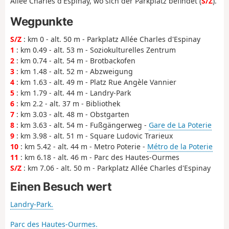
Allée Charles d'Espinay, wo sich der Parkplatz befindet (
S/Z
).
Wegpunkte
S/Z
: km 0 - alt. 50 m - Parkplatz Allée Charles d'Espinay
1
: km 0.49 - alt. 53 m - Soziokulturelles Zentrum
2
: km 0.74 - alt. 54 m - Brotbackofen
3
: km 1.48 - alt. 52 m - Abzweigung
4
: km 1.63 - alt. 49 m - Platz Rue Angèle Vannier
5
: km 1.79 - alt. 44 m - Landry-Park
6
: km 2.2 - alt. 37 m - Bibliothek
7
: km 3.03 - alt. 48 m - Obstgarten
8
: km 3.63 - alt. 54 m - Fußgängerweg -
Gare de La Poterie
9
: km 3.98 - alt. 51 m - Square Ludovic Trarieux
10
: km 5.42 - alt. 44 m - Metro Poterie -
Métro de la Poterie
11
: km 6.18 - alt. 46 m - Parc des Hautes-Ourmes
S/Z
: km 7.06 - alt. 50 m - Parkplatz Allée Charles d'Espinay
Einen Besuch wert
Landry-Park.
Parc des Hautes-Ourmes.