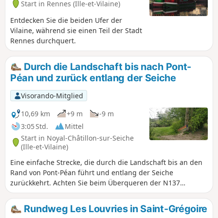
Start in Rennes (Ille-et-Vilaine)
bekannten Signaturen aus Rennes wie War!
und Graffitikünstlern aus anderen Regionen
Entdecken Sie die beiden Ufer der
vermittelt einen guten Eindruck von der
Vilaine, während sie einen Teil der Stadt
Dynamik dieser Kunstform. Der Rundgang
Rennes durchquert.
führt über wenig bekannte Wege und Gassen
der Altstadt von Rennes. Man umrundet
Durch die Landschaft bis nach Pont-
kleine Parks, passiert Tore und gelangt
Péan und zurück entlang der Seiche
schließlich zur Place Sainte-Anne, einem der
belebtesten Plätze der Stadt.Fotografen,
Visorando-Mitglied
gönnt euch diesen Spaß, ihr werdet es nicht
bereuen. Und wählt die beste Tageszeit für
10,69 km
+9 m
-9 m
die Beleuchtung.
3:05 Std.
Mittel
Start in Noyal-Châtillon-sur-Seiche
(Ille-et-Vilaine)
Eine einfache Strecke, die durch die Landschaft bis an den
Rand von Pont-Péan führt und entlang der Seiche
zurückkehrt. Achten Sie beim Überqueren der N137
unbedingt auf den Verkehr (2 vierspurige Eingänge sind zu
überqueren). Achtung: Bei Hochwasser und
Rundweg Les Louvries in Saint-Grégoire
Überschwemmungen kann das Begehen des Seiche-Ufers