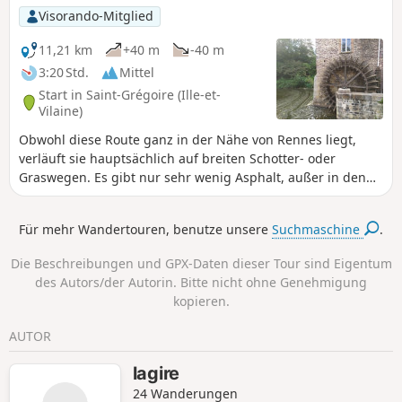
untersagt sein.
Visorando-Mitglied
11,21 km
+40 m
-40 m
3:20 Std.
Mittel
Start in Saint-Grégoire (Ille-et-
Vilaine)
Obwohl diese Route ganz in der Nähe von Rennes liegt,
verläuft sie hauptsächlich auf breiten Schotter- oder
Graswegen. Es gibt nur sehr wenig Asphalt, außer in den
bewohnten Gebieten.
Für mehr Wandertouren, benutze unsere
Suchmaschine
.
Die Beschreibungen und GPX-Daten dieser Tour sind Eigentum
des Autors/der Autorin. Bitte nicht ohne Genehmigung
kopieren.
AUTOR
lagire
24 Wanderungen