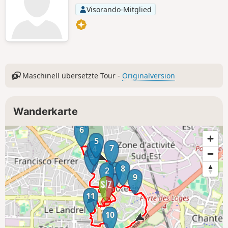
Visorando-Mitglied
Maschinell übersetzte Tour -
Originalversion
Wanderkarte
6
5
7
4
3
8
1
2
9
11
10