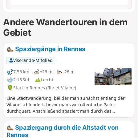
Andere Wandertouren in dem
Gebiet
Spaziergänge in Rennes
Visorando-Mitglied
7,56 km
+26 m
-26 m
2:15 Std.
Leicht
Start in Rennes (Ille-et-Vilaine)
Eine Stadtwanderung, bei der man zunächst entlang der
Vilaine schlendert, bevor man zwei öffentliche Parks
durchquert. Anschließend spaziert man durch das
historische Zentrum von Rennes mit seinen gepflasterten
Straßen und Fachwerkhäusern. Mit dem Palais Saint-
Spaziergang durch die Altstadt von
Georges, den Portes Mordelaises, der Oper, dem Parlament
Rennes
der Bretagne und mehreren Kirchen erwartet Sie ein