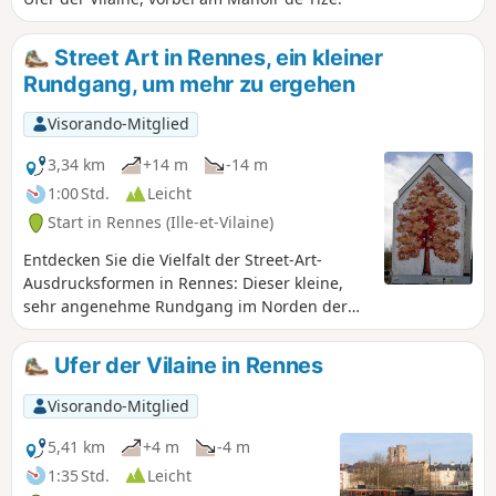
Street Art in Rennes, ein kleiner
Rundgang, um mehr zu ergehen
Visorando-Mitglied
3,34 km
+14 m
-14 m
1:00 Std.
Leicht
Start in Rennes (Ille-et-Vilaine)
Entdecken Sie die Vielfalt der Street-Art-
Ausdrucksformen in Rennes: Dieser kleine,
sehr angenehme Rundgang im Norden der
Altstadt von Rennes führt Sie an etwa fünfzig
Kunstwerken vorbei.Von einfachen Tags und
Ufer der Vilaine in Rennes
Schriftzügen über Graffitis und
Wandmalereien bis hin zu Mosaiken,
Visorando-Mitglied
Zeichnungen und verschiedenen Signaturen –
dieser kurze, farbenfrohe Spaziergang lässt
5,41 km
+4 m
-4 m
Sie alle Facetten dieser modernen Kunst
1:35 Std.
Leicht
genießen. Eine Mischung aus mittlerweile