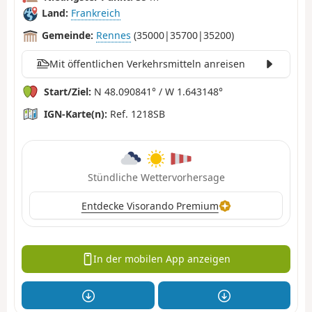
Land:
Frankreich
Gemeinde:
Rennes
(35000|35700|35200)
Mit öffentlichen Verkehrsmitteln anreisen
Start/Ziel:
N 48.090841° / W 1.643148°
IGN-Karte(n):
Ref. 1218SB
Stündliche Wettervorhersage
Entdecke Visorando Premium
In der mobilen App anzeigen