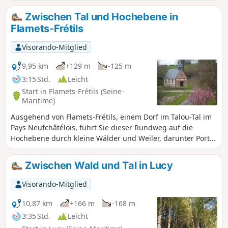
Bauernhöfen.
Zwischen Tal und Hochebene in
Flamets-Frétils
Visorando-Mitglied
9,95 km
+129 m
-125 m
3:15 Std.
Leicht
Start in Flamets-Frétils (Seine-
Maritime)
Ausgehend von Flamets-Frétils, einem Dorf im Talou-Tal im
Pays Neufchâtélois, führt Sie dieser Rundweg auf die
Hochebene durch kleine Wälder und Weiler, darunter Port-
Mort mit seiner Kapelle.
Zwischen Wald und Tal in Lucy
Visorando-Mitglied
10,87 km
+166 m
-168 m
3:35 Std.
Leicht