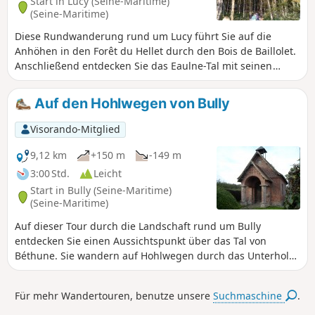
Start in Lucy (Seine-Maritime)
(Seine-Maritime)
Diese Rundwanderung rund um Lucy führt Sie auf die
Anhöhen in den Forêt du Hellet durch den Bois de Baillolet.
Anschließend entdecken Sie das Eaulne-Tal mit seinen
grünen Wiesen.
Auf den Hohlwegen von Bully
Visorando-Mitglied
9,12 km
+150 m
-149 m
3:00 Std.
Leicht
Start in Bully (Seine-Maritime)
(Seine-Maritime)
Auf dieser Tour durch die Landschaft rund um Bully
entdecken Sie einen Aussichtspunkt über das Tal von
Béthune. Sie wandern auf Hohlwegen durch das Unterholz.
Der Rückweg führt durch den Weiler Martincamp, vorbei an
der Kapelle Sainte-Marguerite.
Für mehr Wandertouren, benutze unsere
Suchmaschine
.