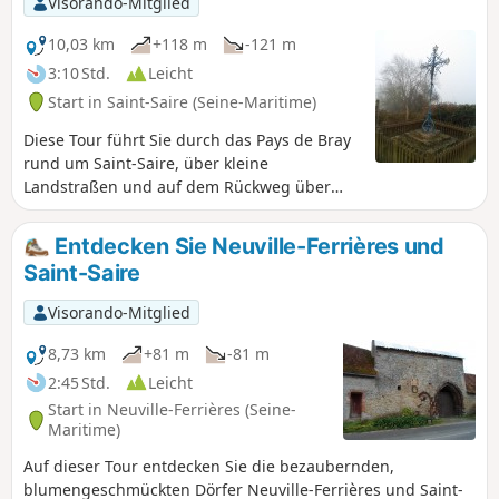
Visorando-Mitglied
10,03 km
+118 m
-121 m
3:10 Std.
Leicht
Start in Saint-Saire (Seine-Maritime)
Diese Tour führt Sie durch das Pays de Bray
rund um Saint-Saire, über kleine
Landstraßen und auf dem Rückweg über
einen Abschnitt der „Avenue Verte“. Im
Laufe dieser Tour entdecken Sie vier der
Entdecken Sie Neuville-Ferrières und
sieben Kalvarienberge von Saint-Saire.
Saint-Saire
Visorando-Mitglied
8,73 km
+81 m
-81 m
2:45 Std.
Leicht
Start in Neuville-Ferrières (Seine-
Maritime)
Auf dieser Tour entdecken Sie die bezaubernden,
blumengeschmückten Dörfer Neuville-Ferrières und Saint-