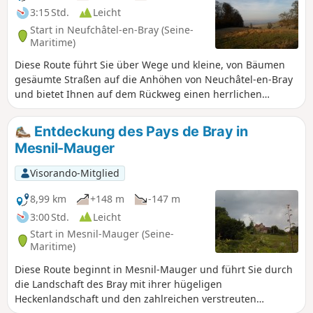
3:15 Std.
Leicht
Start in Neufchâtel-en-Bray (Seine-
Maritime)
Diese Route führt Sie über Wege und kleine, von Bäumen
gesäumte Straßen auf die Anhöhen von Neuchâtel-en-Bray
und bietet Ihnen auf dem Rückweg einen herrlichen
Ausblick auf die Boutonnière des Pays de Bray.
Entdeckung des Pays de Bray in
Mesnil-Mauger
Visorando-Mitglied
8,99 km
+148 m
-147 m
3:00 Std.
Leicht
Start in Mesnil-Mauger (Seine-
Maritime)
Diese Route beginnt in Mesnil-Mauger und führt Sie durch
die Landschaft des Bray mit ihrer hügeligen
Heckenlandschaft und den zahlreichen verstreuten