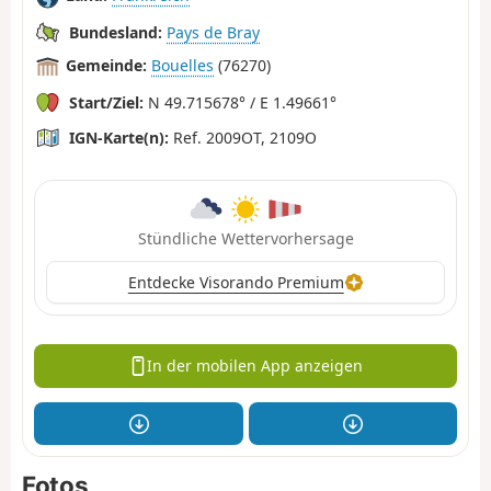
Bundesland:
Pays de Bray
Gemeinde:
Bouelles
(76270)
Start/Ziel:
N 49.715678° / E 1.49661°
IGN-Karte(n):
Ref. 2009OT, 2109O
Stündliche Wettervorhersage
Entdecke Visorando Premium
In der mobilen App anzeigen
Fotos