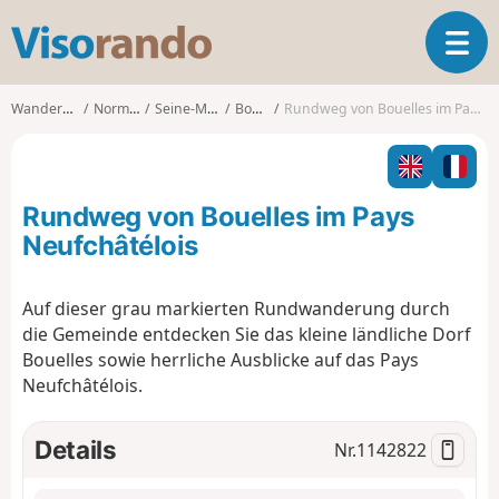
V
T
i
o
s
g
o
Wanderungen
Normandie
Seine-Maritime
Bouelles
Rundweg von Bouelles im Pays Neufchâtélois
g
r
l
a
e
n
n
d
Rundweg von Bouelles im Pays
a
o
v
Neufchâtélois
i
g
Auf dieser grau markierten Rundwanderung durch
a
die Gemeinde entdecken Sie das kleine ländliche Dorf
t
i
Bouelles sowie herrliche Ausblicke auf das Pays
o
Neufchâtélois.
n
Details
Nr.
1142822