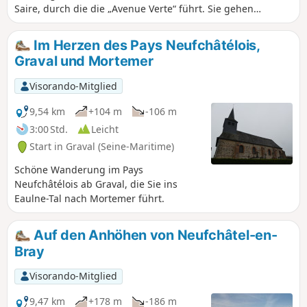
Saire, durch die die „Avenue Verte“ führt. Sie gehen
hauptsächlich auf Departements- und Gemeindestraßen.
Im Herzen des Pays Neufchâtélois,
Graval und Mortemer
Visorando-Mitglied
9,54 km
+104 m
-106 m
3:00 Std.
Leicht
Start in Graval (Seine-Maritime)
Schöne Wanderung im Pays
Neufchâtélois ab Graval, die Sie ins
Eaulne-Tal nach Mortemer führt.
Auf den Anhöhen von Neufchâtel-en-
Bray
Visorando-Mitglied
9,47 km
+178 m
-186 m