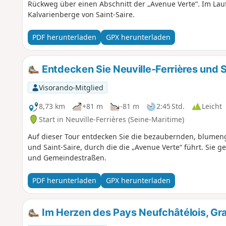
Rückweg über einen Abschnitt der „Avenue Verte“. Im Lauf
Kalvarienberge von Saint-Saire.
PDF herunterladen
GPX herunterladen
Entdecken Sie Neuville-Ferrières und S
Visorando-Mitglied
8,73 km
+81 m
-81 m
2:45 Std.
Leicht
Start in Neuville-Ferrières (Seine-Maritime)
Auf dieser Tour entdecken Sie die bezaubernden, blumeng
und Saint-Saire, durch die die „Avenue Verte“ führt. Sie
und Gemeindestraßen.
PDF herunterladen
GPX herunterladen
Im Herzen des Pays Neufchâtélois, Gr