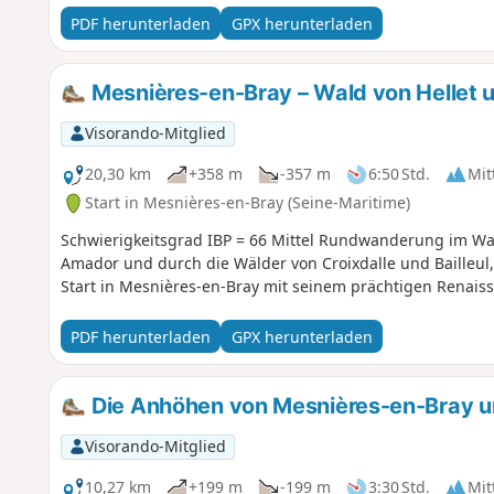
PDF herunterladen
GPX herunterladen
Mesnières-en-Bray – Wald von Hellet un
Visorando-Mitglied
20,30 km
+358 m
-357 m
6:50 Std.
Mit
Start in Mesnières-en-Bray (Seine-Maritime)
Schwierigkeitsgrad IBP = 66 Mittel Rundwanderung im Wal
Amador und durch die Wälder von Croixdalle und Bailleul
Start in Mesnières-en-Bray mit seinem prächtigen Renaiss
PDF herunterladen
GPX herunterladen
Die Anhöhen von Mesnières-en-Bray un
Visorando-Mitglied
10,27 km
+199 m
-199 m
3:30 Std.
Mit