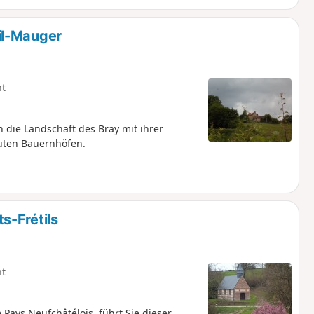
il-Mauger
ht
 die Landschaft des Bray mit ihrer
uten Bauernhöfen.
s-Frétils
ht
 Pays Neufchâtélois, führt Sie dieser