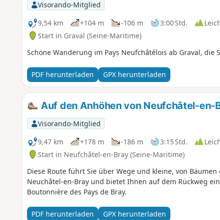
Visorando-Mitglied
9,54 km
+104 m
-106 m
3:00 Std.
Leic
Start in Graval (Seine-Maritime)
Schöne Wanderung im Pays Neufchâtélois ab Graval, die S
PDF herunterladen
GPX herunterladen
Auf den Anhöhen von Neufchâtel-en-
Visorando-Mitglied
9,47 km
+178 m
-186 m
3:15 Std.
Leic
Start in Neufchâtel-en-Bray (Seine-Maritime)
Diese Route führt Sie über Wege und kleine, von Bäumen
Neuchâtel-en-Bray und bietet Ihnen auf dem Rückweg eine
Boutonnière des Pays de Bray.
PDF herunterladen
GPX herunterladen