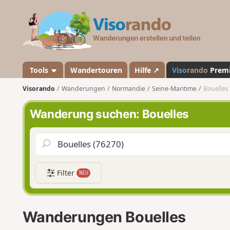
V
i
s
o
r
a
Tools
Wandertouren
Hilfe ↗
Viso
rando
Prem
n
Visorando
Wanderungen
Normandie
Seine-Maritime
Bouelles
d
o
Wanderung suchen: Bouelles
Filter
NEU
Wanderungen Bouelles