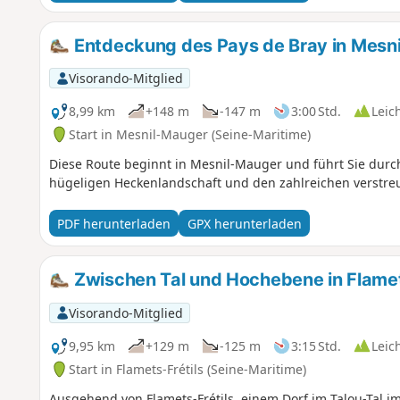
Entdeckung des Pays de Bray in Mesn
Visorando-Mitglied
8,99 km
+148 m
-147 m
3:00 Std.
Leic
Start in Mesnil-Mauger (Seine-Maritime)
Diese Route beginnt in Mesnil-Mauger und führt Sie durch
hügeligen Heckenlandschaft und den zahlreichen verstre
PDF herunterladen
GPX herunterladen
Zwischen Tal und Hochebene in Flamet
Visorando-Mitglied
9,95 km
+129 m
-125 m
3:15 Std.
Leic
Start in Flamets-Frétils (Seine-Maritime)
Ausgehend von Flamets-Frétils, einem Dorf im Talou-Tal im