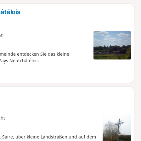
u
n
âtélois
m
ht
meinde entdecken Sie das kleine
Pays Neufchâtélois.
cht
t-Saire, über kleine Landstraßen und auf dem