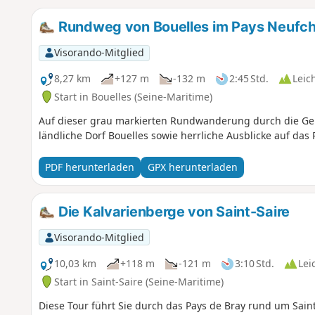
Rundweg von Bouelles im Pays Neufch
Visorando-Mitglied
8,27 km
+127 m
-132 m
2:45 Std.
Leic
Start in Bouelles (Seine-Maritime)
Auf dieser grau markierten Rundwanderung durch die Ge
ländliche Dorf Bouelles sowie herrliche Ausblicke auf das 
PDF herunterladen
GPX herunterladen
Die Kalvarienberge von Saint-Saire
Visorando-Mitglied
10,03 km
+118 m
-121 m
3:10 Std.
Lei
Start in Saint-Saire (Seine-Maritime)
Diese Tour führt Sie durch das Pays de Bray rund um Sain