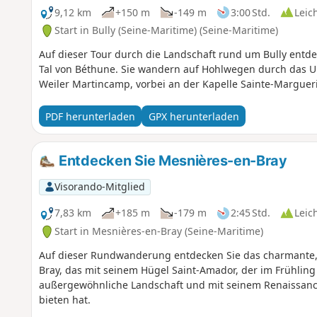
9,12 km
+150 m
-149 m
3:00 Std.
Leic
Start in Bully (Seine-Maritime) (Seine-Maritime)
Auf dieser Tour durch die Landschaft rund um Bully entd
Tal von Béthune. Sie wandern auf Hohlwegen durch das U
Weiler Martincamp, vorbei an der Kapelle Sainte-Margueri
PDF herunterladen
GPX herunterladen
Entdecken Sie Mesnières-en-Bray
Visorando-Mitglied
7,83 km
+185 m
-179 m
2:45 Std.
Leic
Start in Mesnières-en-Bray (Seine-Maritime)
Auf dieser Rundwanderung entdecken Sie das charmante
Bray, das mit seinem Hügel Saint-Amador, der im Frühling 
außergewöhnliche Landschaft und mit seinem Renaissance
bieten hat.