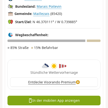
Bundesland:
Marais Poitevin
Gemeinde:
Maillezais
(85420)
Start/Ziel:
N 46.370111° / W 0.739885°
Wegbeschaffenheit:
■
85% Straße
■
15% Befahrbar
Stündliche Wettervorhersage
Entdecke Visorando Premium
In der mobilen App anzeigen