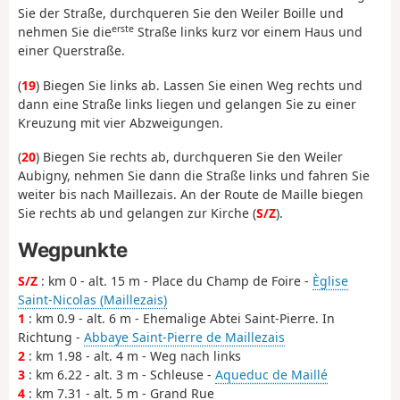
Sie der Straße, durchqueren Sie den Weiler Boille und
erste
nehmen Sie die
Straße links kurz vor einem Haus und
einer Querstraße.
(
19
) Biegen Sie links ab. Lassen Sie einen Weg rechts und
dann eine Straße links liegen und gelangen Sie zu einer
Kreuzung mit vier Abzweigungen.
(
20
) Biegen Sie rechts ab, durchqueren Sie den Weiler
Aubigny, nehmen Sie dann die Straße links und fahren Sie
weiter bis nach Maillezais. An der Route de Maille biegen
Sie rechts ab und gelangen zur Kirche (
S/Z
).
Wegpunkte
S/Z
: km 0 - alt. 15 m - Place du Champ de Foire -
Èglise
Saint-Nicolas (Maillezais)
1
: km 0.9 - alt. 6 m - Ehemalige Abtei Saint-Pierre. In
Richtung -
Abbaye Saint-Pierre de Maillezais
2
: km 1.98 - alt. 4 m - Weg nach links
3
: km 6.22 - alt. 3 m - Schleuse -
Aqueduc de Maillé
4
: km 7.31 - alt. 5 m - Grand Rue