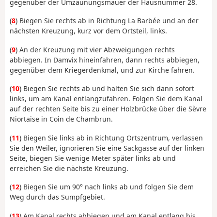
gegenüber der Umzäunungsmauer der Hausnummer 28.
(
8
) Biegen Sie rechts ab in Richtung La Barbée und an der
nächsten Kreuzung, kurz vor dem Ortsteil, links.
(
9
) An der Kreuzung mit vier Abzweigungen rechts
abbiegen. In Damvix hineinfahren, dann rechts abbiegen,
gegenüber dem Kriegerdenkmal, und zur Kirche fahren.
(
10
) Biegen Sie rechts ab und halten Sie sich dann sofort
links, um am Kanal entlangzufahren. Folgen Sie dem Kanal
auf der rechten Seite bis zu einer Holzbrücke über die Sèvre
Niortaise in Coin de Chambrun.
(
11
) Biegen Sie links ab in Richtung Ortszentrum, verlassen
Sie den Weiler, ignorieren Sie eine Sackgasse auf der linken
Seite, biegen Sie wenige Meter später links ab und
erreichen Sie die nächste Kreuzung.
(
12
) Biegen Sie um 90° nach links ab und folgen Sie dem
Weg durch das Sumpfgebiet.
(
13
) Am Kanal rechts abbiegen und am Kanal entlang bis