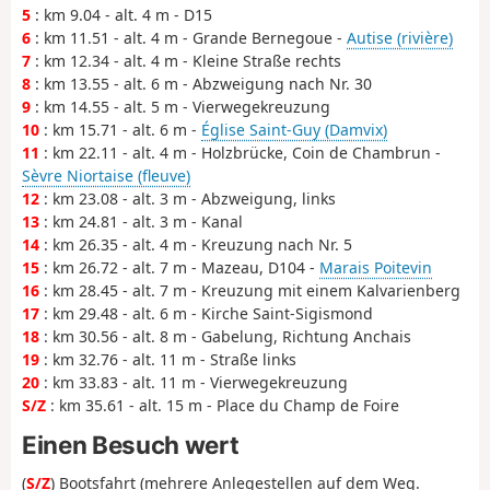
5
: km 9.04 - alt. 4 m - D15
6
: km 11.51 - alt. 4 m - Grande Bernegoue -
Autise (rivière)
7
: km 12.34 - alt. 4 m - Kleine Straße rechts
8
: km 13.55 - alt. 6 m - Abzweigung nach Nr. 30
9
: km 14.55 - alt. 5 m - Vierwegekreuzung
10
: km 15.71 - alt. 6 m -
Église Saint-Guy (Damvix)
11
: km 22.11 - alt. 4 m - Holzbrücke, Coin de Chambrun -
Sèvre Niortaise (fleuve)
12
: km 23.08 - alt. 3 m - Abzweigung, links
13
: km 24.81 - alt. 3 m - Kanal
14
: km 26.35 - alt. 4 m - Kreuzung nach Nr. 5
15
: km 26.72 - alt. 7 m - Mazeau, D104 -
Marais Poitevin
16
: km 28.45 - alt. 7 m - Kreuzung mit einem Kalvarienberg
17
: km 29.48 - alt. 6 m - Kirche Saint-Sigismond
18
: km 30.56 - alt. 8 m - Gabelung, Richtung Anchais
19
: km 32.76 - alt. 11 m - Straße links
20
: km 33.83 - alt. 11 m - Vierwegekreuzung
S/Z
: km 35.61 - alt. 15 m - Place du Champ de Foire
Einen Besuch wert
(
S/Z
) Bootsfahrt (mehrere Anlegestellen auf dem Weg.