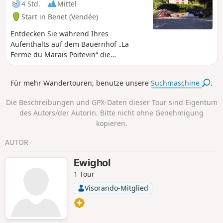
4 Std.
Mittel
Start in Benet (Vendée)
Entdecken Sie während Ihres
Aufenthalts auf dem Bauernhof „La
Ferme du Marais Poitevin“ die
traditionellen Dörfer zwischen Ebene
und Sumpfgebiet. Folgen Sie der Sèvre
Für mehr Wandertouren, benutze unsere
Suchmaschine
.
Niortaise und erreichen Sie das Dorf
Coulon, das zu den schönsten Dörfern
Die Beschreibungen und GPX-Daten dieser Tour sind Eigentum
Frankreichs zählt.
des Autors/der Autorin. Bitte nicht ohne Genehmigung
kopieren.
AUTOR
Ewighol
1 Tour
Visorando-Mitglied