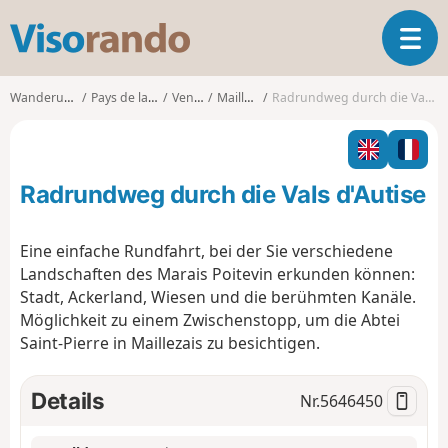
V
T
i
o
s
g
o
Wanderungen
Pays de la Loire
Vendée
Maillezais
Radrundweg durch die Vals d'Autise
g
r
l
a
e
n
n
d
Radrundweg durch die Vals d'Autise
a
o
v
i
Eine einfache Rundfahrt, bei der Sie verschiedene
g
Landschaften des Marais Poitevin erkunden können:
a
Stadt, Ackerland, Wiesen und die berühmten Kanäle.
t
Möglichkeit zu einem Zwischenstopp, um die Abtei
i
o
Saint-Pierre in Maillezais zu besichtigen.
n
Details
Nr.
5646450