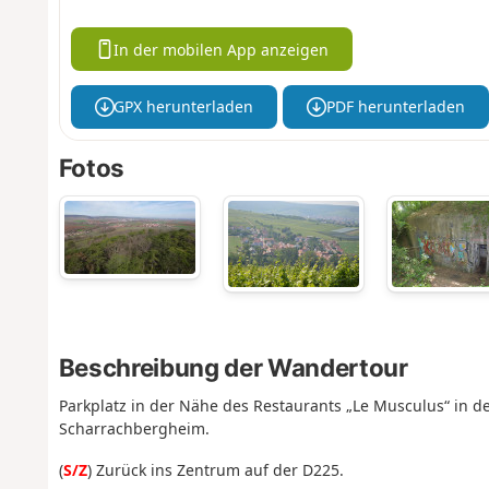
In der mobilen App anzeigen
GPX herunterladen
PDF herunterladen
Fotos
Beschreibung der Wandertour
Parkplatz in der Nähe des Restaurants „Le Musculus“ in de
Scharrachbergheim.
(
S/Z
) Zurück ins Zentrum auf der D225.