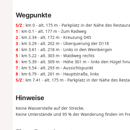
Wegpunkte
S/Z
: km 0 - alt. 175 m - Parkplatz in der Nähe des Restaur
1
: km 0.1 - alt. 177 m - Zum Radweg
2
: km 2.34 - alt. 172 m - Kreuzung D45
3
: km 3.29 - alt. 202 m - Überquerung der D118
4
: km 3.61 - alt. 218 m - Links in den Weinbergen
5
: km 5.22 - alt. 303 m - Waldweg rechts
6
: km 5.39 - alt. 309 m - Höhe 301 m – links den Hügel hin
7
: km 5.54 - alt. 293 m - Aussichtspunkt
8
: km 6.79 - alt. 201 m - Hauptstraße, links
S/Z
: km 7.41 - alt. 175 m - Parkplatz in der Nähe des Rest
Hinweise
Keine Wasserstelle auf der Strecke.
Keine Unterstände und 95 % der Wanderung finden im Frei