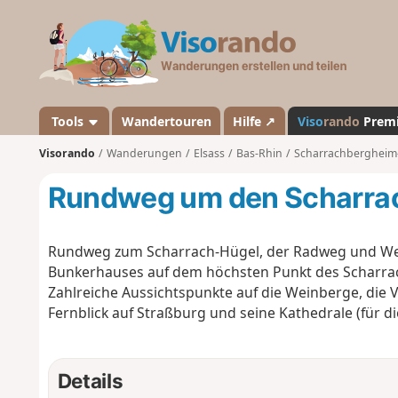
V
i
s
o
r
a
Tools
Wandertouren
Hilfe ↗
Viso
rando
Prem
n
Visorando
Wanderungen
Elsass
Bas-Rhin
Scharrachbergheim-
d
o
Rundweg um den Scharra
Rundweg zum Scharrach-Hügel, der Radweg und Wei
Bunkerhauses auf dem höchsten Punkt des Scharra
Zahlreiche Aussichtspunkte auf die Weinberge, die 
Fernblick auf Straßburg und seine Kathedrale (für d
Details