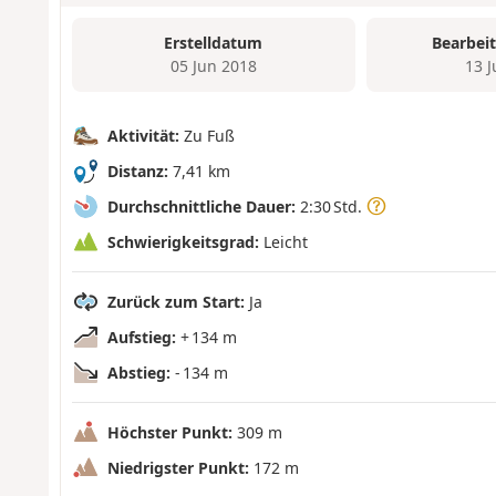
Erstelldatum
Bearbei
05 Jun 2018
13 
Aktivität:
Zu Fuß
Distanz:
7,41 km
Durchschnittliche Dauer:
2:30 Std.
Schwierigkeitsgrad:
Leicht
Zurück zum Start:
Ja
Aufstieg:
+ 134 m
Abstieg:
- 134 m
Höchster Punkt:
309 m
Niedrigster Punkt:
172 m