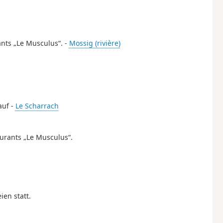
ants „Le Musculus“. -
Mossig (rivière)
auf -
Le Scharrach
aurants „Le Musculus“.
en statt.