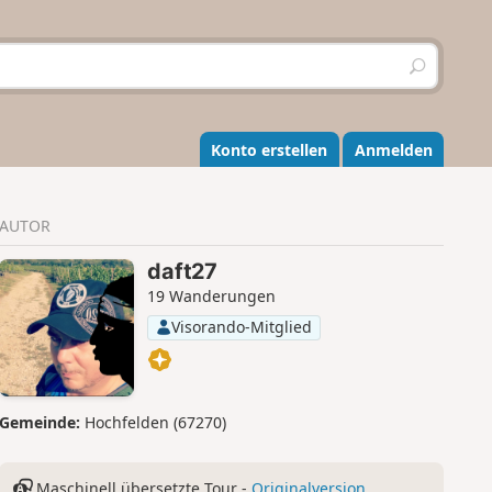
S
u
c
h
e
Konto erstellen
Anmelden
n
AUTOR
daft27
19 Wanderungen
Visorando-Mitglied
Gemeinde:
Hochfelden (67270)
Maschinell übersetzte Tour -
Originalversion