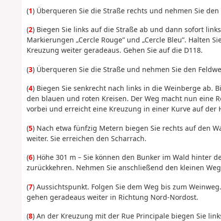
(
1
) Überqueren Sie die Straße rechts und nehmen Sie den
(
2
) Biegen Sie links auf die Straße ab und dann sofort lin
Markierungen „Cercle Rouge” und „Cercle Bleu”. Halten Si
Kreuzung weiter geradeaus. Gehen Sie auf die D118.
(
3
) Überqueren Sie die Straße und nehmen Sie den Feldweg
(
4
) Biegen Sie senkrecht nach links in die Weinberge ab. 
den blauen und roten Kreisen. Der Weg macht nun eine Re
vorbei und erreicht eine Kreuzung in einer Kurve auf der
(
5
) Nach etwa fünfzig Metern biegen Sie rechts auf den
weiter. Sie erreichen den Scharrach.
(
6
) Höhe 301 m – Sie können den Bunker im Wald hinter 
zurückkehren. Nehmen Sie anschließend den kleinen Weg 
(
7
) Aussichtspunkt. Folgen Sie dem Weg bis zum Weinwe
gehen geradeaus weiter in Richtung Nord-Nordost.
(
8
) An der Kreuzung mit der Rue Principale biegen Sie lin