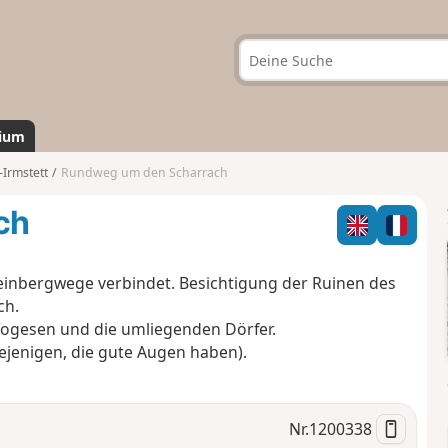
ium
Irmstett
Rundweg um den Scharrach
ch
nbergwege verbindet. Besichtigung der Ruinen des
ch.
Vogesen und die umliegenden Dörfer.
iejenigen, die gute Augen haben).
Nr.
1200338