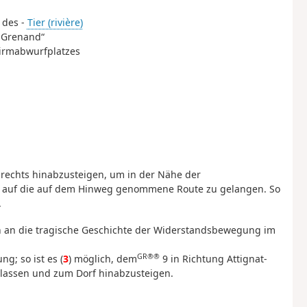
e des -
Tier (rivière)
e Grenand“
hirmabwurfplatzes
g rechts hinabzusteigen, um in der Nähe der
r auf die auf dem Hinweg genommene Route zu gelangen. So
.
 an die tragische Geschichte der Widerstandsbewegung im
GR®®
g; so ist es (
3
) möglich, dem
9 in Richtung Attignat-
erlassen und zum Dorf hinabzusteigen.