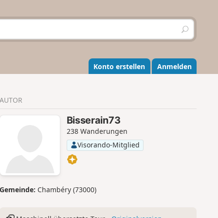
S
u
c
h
e
Konto erstellen
Anmelden
n
AUTOR
Bisserain73
238 Wanderungen
Visorando-Mitglied
Gemeinde:
Chambéry (73000)