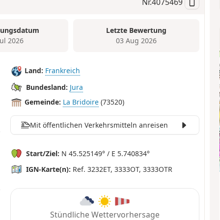
Nr.
4075469
tungsdatum
Letzte Bewertung
Jul 2026
03 Aug 2026
Land:
Frankreich
Bundesland:
Jura
Gemeinde:
La Bridoire
(73520)
Mit öffentlichen Verkehrsmitteln anreisen
Start/Ziel:
N 45.525149° / E 5.740834°
IGN-Karte(n):
Ref. 3232ET, 3333OT, 3333OTR
Stündliche Wettervorhersage