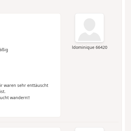
ldominique 66420
äßig
r waren sehr enttäuscht
st.
lucht wandern!!