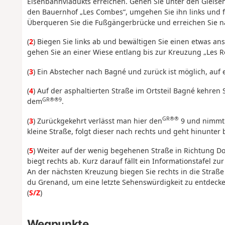
Eisenbahnviadukts erreichen. Gehen Sie unter den Gleisen
den Bauernhof „Les Combes“, umgehen Sie ihn links und 
Überqueren Sie die Fußgängerbrücke und erreichen Sie n
(
2
) Biegen Sie links ab und bewältigen Sie einen etwas a
gehen Sie an einer Wiese entlang bis zur Kreuzung „Les R
(
3
) Ein Abstecher nach Bagné und zurück ist möglich, auf
(
4
) Auf der asphaltierten Straße im Ortsteil Bagné kehre
GR®®9
dem
.
GR®®
(
3
) Zurückgekehrt verlässt man hier den
9 und nimmt d
kleine Straße, folgt dieser nach rechts und geht hinunter 
(
5
) Weiter auf der wenig begehenen Straße in Richtung D
biegt rechts ab. Kurz darauf fällt ein Informationstafel z
An der nächsten Kreuzung biegen Sie rechts in die Straße
du Grenand, um eine letzte Sehenswürdigkeit zu entdecke
(
S/Z
)
Wegpunkte