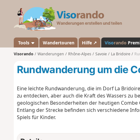
V
i
s
o
r
a
Tools
Wandertouren
Hilfe ↗
Viso
rando
Prem
n
Visorando
Wanderungen
Rhône-Alpes
Savoie
La Bridoire
Ru
d
o
Rundwanderung um die C
Eine leichte Rundwanderung, die im Dorf La Bridoire
zu entdecken, aber auch die Kraft des Wassers zu b
geologischen Besonderheiten der heutigen Combe 
Entlang der Strecke befinden sich verschiedene Info
Spiels für Kinder.