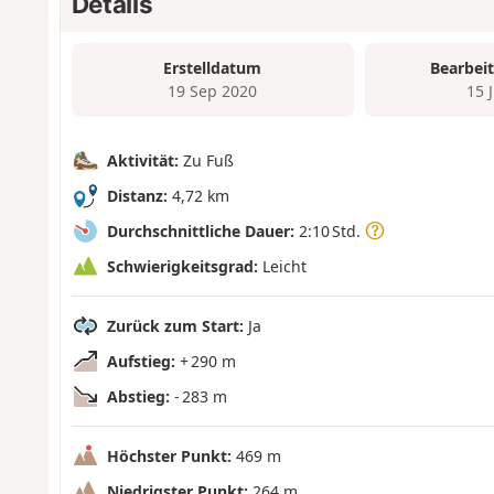
Details
Erstelldatum
Bearbei
19 Sep 2020
15 
Aktivität:
Zu Fuß
Distanz:
4,72 km
Durchschnittliche Dauer:
2:10 Std.
Schwierigkeitsgrad:
Leicht
Zurück zum Start:
Ja
Aufstieg:
+ 290 m
Abstieg:
- 283 m
Höchster Punkt:
469 m
Niedrigster Punkt:
264 m