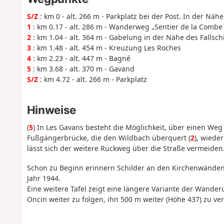
S/Z
: km 0 - alt. 266 m - Parkplatz bei der Post. In der Näh
1
: km 0.17 - alt. 286 m - Wanderweg „Sentier de la Comb
2
: km 1.04 - alt. 364 m - Gabelung in der Nähe des Fallsc
3
: km 1.48 - alt. 454 m - Kreuzung Les Roches
4
: km 2.23 - alt. 447 m - Bagné
5
: km 3.68 - alt. 370 m - Gavand
S/Z
: km 4.72 - alt. 266 m - Parkplatz
Hinweise
(
5
) In Les Gavans besteht die Möglichkeit, über einen We
Fußgängerbrücke, die den Wildbach überquert (
2
), wiede
lässt sich der weitere Rückweg über die Straße vermeiden
Schon zu Beginn erinnern Schilder an den Kirchenwänden
Jahr 1944.
Eine weitere Tafel zeigt eine längere Variante der Wanderun
Oncin weiter zu folgen, ihn 500 m weiter (Höhe 437) zu v