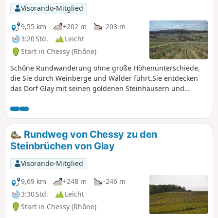
Visorando-Mitglied
9,55 km
+202 m
-203 m
3:20 Std.
Leicht
Start in Chessy (Rhône)
Schöne Rundwanderung ohne große Höhenunterschiede,
die Sie durch Weinberge und Wälder führt.Sie entdecken
das Dorf Glay mit seinen goldenen Steinhäusern und
kommen am Schloss von Courbeville vorbei.Entdecken Sie
auch das Dorf Chessy mit seinem Schloss und seiner Kirche
aus dem 12./15. Jahrhundert.
Rundweg von Chessy zu den
Steinbrüchen von Glay
Visorando-Mitglied
9,69 km
+248 m
-246 m
3:30 Std.
Leicht
Start in Chessy (Rhône)