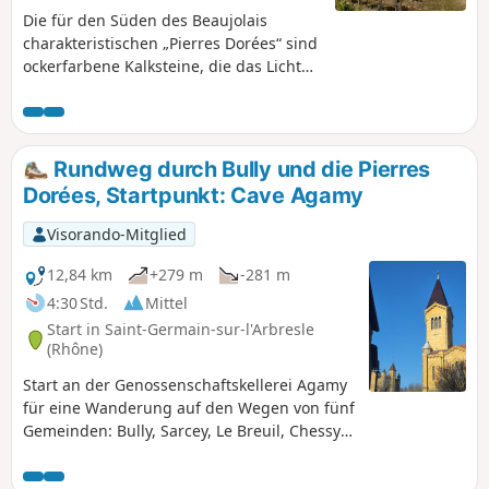
Die für den Süden des Beaujolais
charakteristischen „Pierres Dorées“ sind
ockerfarbene Kalksteine, die das Licht
besonders stark reflektieren und den
Gebäuden ein goldenes Aussehen
verleihen. Dieser kurze Spaziergang
besteht aus zwei sich ergänzenden
Rundweg durch Bully und die Pierres
Teilen: zum einen einem Rundgang
Dorées, Startpunkt: Cave Agamy
durch die Gassen, Pfade und Treppen
des Dorfes mit der Kapelle Notre-Dame
Visorando-Mitglied
de Bon-Secours als Höhepunkt und zum
anderen einem Weg durch die
12,84 km
+279 m
-281 m
Weinberge bis zu einem schönen
4:30 Std.
Mittel
Aussichtspunkt.
Start in Saint-Germain-sur-l'Arbresle
(Rhône)
Start an der Genossenschaftskellerei Agamy
für eine Wanderung auf den Wegen von fünf
Gemeinden: Bully, Sarcey, Le Breuil, Chessy
und Saint-Germain-sur-Arbresle. Wir
befinden uns im Land der Pierres Dorées