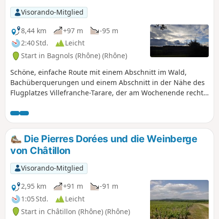
Visorando-Mitglied
8,44 km
+97 m
-95 m
2:40 Std.
Leicht
Start in Bagnols (Rhône) (Rhône)
Schöne, einfache Route mit einem Abschnitt im Wald,
Bachüberquerungen und einem Abschnitt in der Nähe des
Flugplatzes Villefranche-Tarare, der am Wochenende recht
stark frequentiert sein kann und daher zu
Lärmbelästigungen führen kann. Schöner Blick auf die
Berge des Beaujolais und die Dörfer der Pierres Dorées.
Die Pierres Dorées und die Weinberge
von Châtillon
Visorando-Mitglied
2,95 km
+91 m
-91 m
1:05 Std.
Leicht
Start in Châtillon (Rhône) (Rhône)