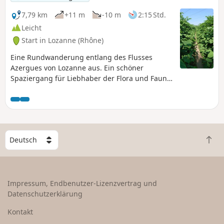
7,79 km
+11 m
-10 m
2:15 Std.
Leicht
Start in Lozanne (Rhône)
Eine Rundwanderung entlang des Flusses
Azergues von Lozanne aus. Ein schöner
Spaziergang für Liebhaber der Flora und Fauna.
Zögern Sie nicht, wenn möglich, zum Ufer des
Flusses hinunterzugehen.
W
Z
ä
u
h
r
l
ü
e
Impressum, Endbenutzer-Lizenzvertrag und
c
e
Datenschutzerklärung
k
i
n
n
Kontakt
a
L