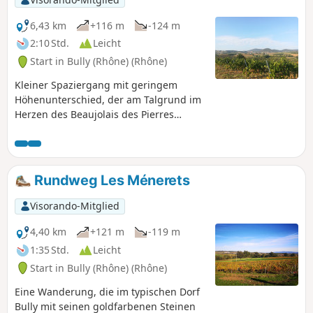
6,43 km
+116 m
-124 m
2:10 Std.
Leicht
Start in Bully (Rhône) (Rhône)
Kleiner Spaziergang mit geringem
Höhenunterschied, der am Talgrund im
Herzen des Beaujolais des Pierres
Dorées entlangführt und mehrere
Ausblicke auf die Monts du Lyonnais
und die Monts Popey und Arjoux bietet.
Rundweg Les Ménerets
Visorando-Mitglied
4,40 km
+121 m
-119 m
1:35 Std.
Leicht
Start in Bully (Rhône) (Rhône)
Eine Wanderung, die im typischen Dorf
Bully mit seinen goldfarbenen Steinen