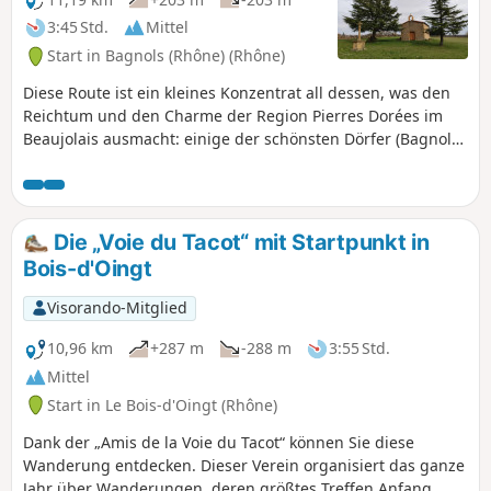
3:45 Std.
Mittel
Start in Bagnols (Rhône) (Rhône)
Diese Route ist ein kleines Konzentrat all dessen, was den
Reichtum und den Charme der Region Pierres Dorées im
Beaujolais ausmacht: einige der schönsten Dörfer (Bagnols,
Moiré), Kirchen und Kapellen, Kreuze und Schlösser,
Waschhäuser und herrliche Ausblicke auf die umliegenden
Berge, Weinberge und Wälder.
Die „Voie du Tacot“ mit Startpunkt in
Bois-d'Oingt
Visorando-Mitglied
10,96 km
+287 m
-288 m
3:55 Std.
Mittel
Start in Le Bois-d'Oingt (Rhône)
Dank der „Amis de la Voie du Tacot“ können Sie diese
Wanderung entdecken. Dieser Verein organisiert das ganze
Jahr über Wanderungen, deren größtes Treffen Anfang