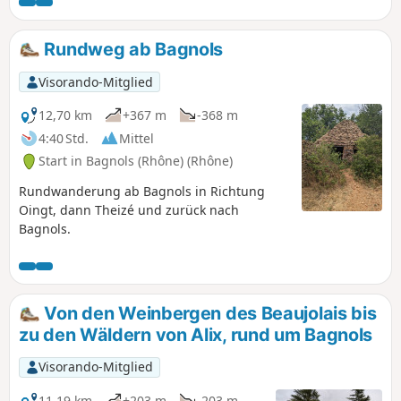
Träume inmitten erholsamer Panoramen suchen. Der
Schwierigkeitsgrad wird angesichts der zahlreichen An-
und Abstiege als mittel bis leicht anspruchsvoll eingestuft.
Rundweg ab Bagnols
Die Wegpunkte liegen relativ weit auseinander: Lesen Sie
den gesamten Absatz sorgfältig durch, bevor Sie
Visorando-Mitglied
weitergehen. Achtung: Die Namen der Wegpunkte sind in
der Beschreibung nicht aufgeführt.
12,70 km
+367 m
-368 m
4:40 Std.
Mittel
Start in Bagnols (Rhône) (Rhône)
Rundwanderung ab Bagnols in Richtung
Oingt, dann Theizé und zurück nach
Bagnols.
Von den Weinbergen des Beaujolais bis
zu den Wäldern von Alix, rund um Bagnols
Visorando-Mitglied
11,19 km
+203 m
-203 m