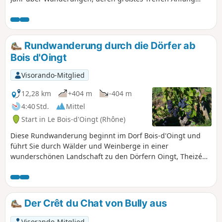
November stattfindet. Zwei Strecken der Chemins de Fer du
Beaujolais, die zwischen 1901 und 1902 in Betrieb
genommen wurden, verbanden Villefranche mit Monsols
und Villefranche mit Tarare. Das Auto verdrängte den Zug
Rundwanderung durch die Dörfer ab
im Jahr 1934. Begehen Sie einige Abschnitte dieser Strecke,
Bois d'Oingt
die in einen Wanderweg umgewandelt wurde und in ihrer
Gesamtheit von Liergues nach Sarcey führt.
Visorando-Mitglied
12,28 km
+404 m
-404 m
4:40 Std.
Mittel
Start in Le Bois-d'Oingt (Rhône)
Diese Rundwanderung beginnt im Dorf Bois-d'Oingt und
führt Sie durch Wälder und Weinberge in einer
wunderschönen Landschaft zu den Dörfern Oingt, Theizé
und Moiré. Wälder und Weinberge in einer wunderschönen
Landschaft.
Der Crêt du Chat von Bully aus
Visorando-Mitglied