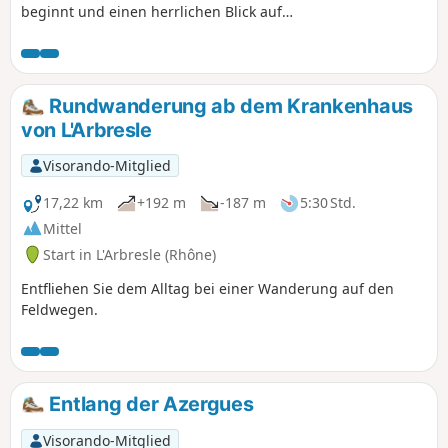
beginnt und einen herrlichen Blick auf
die Monts du Lyonnais und die Monts
d'Or bietet.
Rundwanderung ab dem Krankenhaus
von L'Arbresle
Visorando-Mitglied
17,22 km
+192 m
-187 m
5:30 Std.
Mittel
Start in L'Arbresle (Rhône)
Entfliehen Sie dem Alltag bei einer Wanderung auf den
Feldwegen.
Entlang der Azergues
Visorando-Mitglied