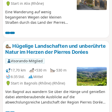
Start in Alix (Rhône)
Eine Wanderung auf wenig
begangenen Wegen oder kleinen
Straßen durch das Land der Pierres
Dorées im Beaujolais in der Nähe von
Lyon. Zwischen Weinbergen und Wiesen
können Sie auf dieser Route
charakteristische Dörfer, Schlösser,
Hügelige Landschaften und unberührte
Waschhäuser, Missionskreuze und
Natur im Herzen der Pierres Dorées
vieles mehr entdecken. Eine ideale
Wanderung im Frühling, Herbst (mit
Visorando-Mitglied
den farbenfrohen Weinbergen) und
Winter.
17,70 km
+530 m
-530 m
6:35 Std.
Mittel
Start in Bagnols (Rhône) (Rhône)
Von Bagnol aus wandern Sie über die Hänge und genießen
dabei atemberaubende Ausblicke auf die
abwechslungsreiche Landschaft der Region Pierres Dorées.
Diese Wanderung richtet sich an Menschen, die Natur und