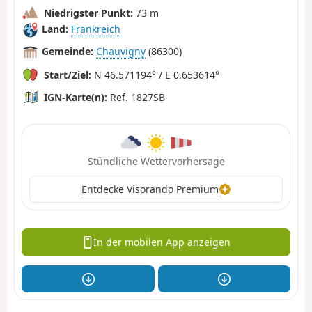
Niedrigster Punkt:
73 m
Land:
Frankreich
Gemeinde:
Chauvigny
(86300)
Start/Ziel:
N 46.571194° / E 0.653614°
IGN-Karte(n):
Ref. 1827SB
Stündliche Wettervorhersage
Entdecke Visorando Premium
In der mobilen App anzeigen