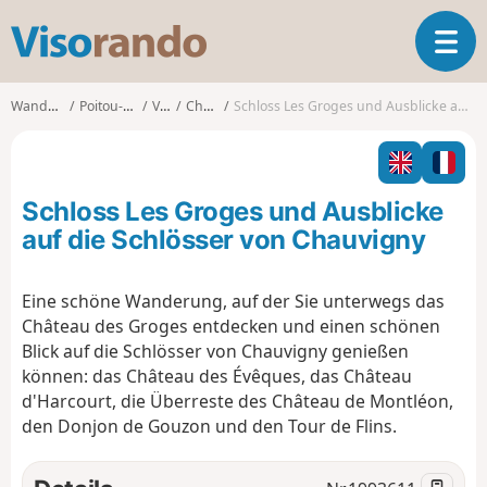
V
T
i
o
s
g
o
Wanderungen
Poitou-Charentes
Vienne
Chauvigny
Schloss Les Groges und Ausblicke auf die Schlösser von Chauvigny
g
r
l
a
e
n
n
d
Schloss Les Groges und Ausblicke
a
o
v
auf die Schlösser von Chauvigny
i
g
Eine schöne Wanderung, auf der Sie unterwegs das
a
Château des Groges entdecken und einen schönen
t
i
Blick auf die Schlösser von Chauvigny genießen
o
können: das Château des Évêques, das Château
n
d'Harcourt, die Überreste des Château de Montléon,
den Donjon de Gouzon und den Tour de Flins.