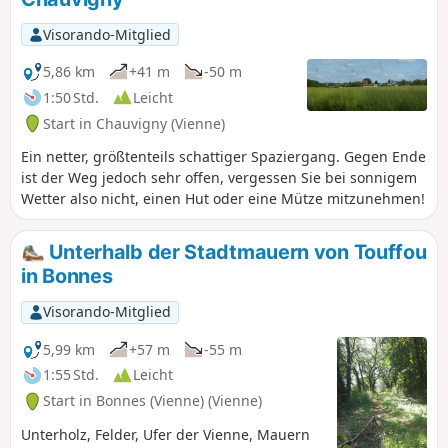
mittelalterlichen Stadtkern, der die
Vienne überragt, vorbei an den
Visorando-Mitglied
mittelalterlichen Türmen, dem Schloss
sowie der Stiftskirche Saint-Pierre
5,86 km
+41 m
-50 m
ausdem 12. Jahrhundert mit ihrem
1:50 Std.
Leicht
bemalten Innenraum.
Start in Chauvigny (Vienne)
Ein netter, größtenteils schattiger Spaziergang. Gegen Ende
ist der Weg jedoch sehr offen, vergessen Sie bei sonnigem
Wetter also nicht, einen Hut oder eine Mütze mitzunehmen!
Unterhalb der Stadtmauern von Touffou
in Bonnes
Visorando-Mitglied
5,99 km
+57 m
-55 m
1:55 Std.
Leicht
Start in Bonnes (Vienne) (Vienne)
Unterholz, Felder, Ufer der Vienne, Mauern