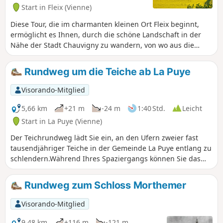
Start in Fleix (Vienne)
Diese Tour, die im charmanten kleinen Ort Fleix beginnt,
ermöglicht es Ihnen, durch die schöne Landschaft in der
Nähe der Stadt Chauvigny zu wandern, von wo aus die
Fahrradbahn startet, die auf dem ehemaligen Bahndamm
dieser Gemeinde verkehrt. Sie werden einen Teil der alten
Rundweg um die Teiche ab La Puye
Römerstraße entlanggehen und kommen auch in die Nähe
des Staatswaldes von Mareuil.
Visorando-Mitglied
5,66 km
+21 m
-24 m
1:40 Std.
Leicht
Start in La Puye (Vienne)
Der Teichrundweg lädt Sie ein, an den Ufern zweier fast
tausendjähriger Teiche in der Gemeinde La Puye entlang zu
schlendern.Während Ihres Spaziergangs können Sie das
Wasserrad bewundern und das Fontevrist-Kloster von La
Puye, das heute das Mutterhaus der Kongregation der
Rundweg zum Schloss Morthemer
Töchter vom Kreuz ist, aus verschiedenen Blickwinkeln
entdecken.
Visorando-Mitglied
9,48 km
+116 m
-121 m