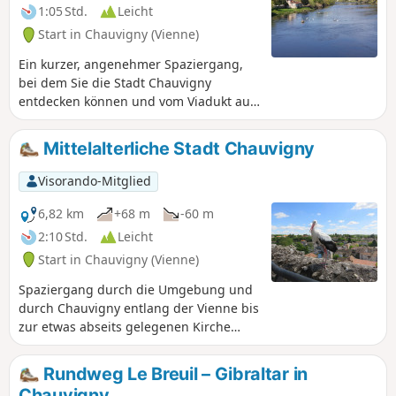
1:05 Std.
Leicht
Start in Chauvigny (Vienne)
Ein kurzer, angenehmer Spaziergang,
bei dem Sie die Stadt Chauvigny
entdecken können und vom Viadukt aus
einen schönen Rundblick genießen: die
Oberstadt, die Unterstadt mit der
Mittelalterliche Stadt Chauvigny
Straßenbrücke über die Vienne und die
Hügel sowie die Brücke der
Visorando-Mitglied
Umgehungsstraße. Die Wanderung
folgt einem Teil der Strecke der Vélorail.
6,82 km
+68 m
-60 m
2:10 Std.
Leicht
Start in Chauvigny (Vienne)
Spaziergang durch die Umgebung und
durch Chauvigny entlang der Vienne bis
zur etwas abseits gelegenen Kirche
Saint-Pierre-les-Églises, in der Fresken
aus der Zeit vor dem Jahr 1000 erhalten
Rundweg Le Breuil – Gibraltar in
sind. Man kehrt zurück zum
Chauvigny