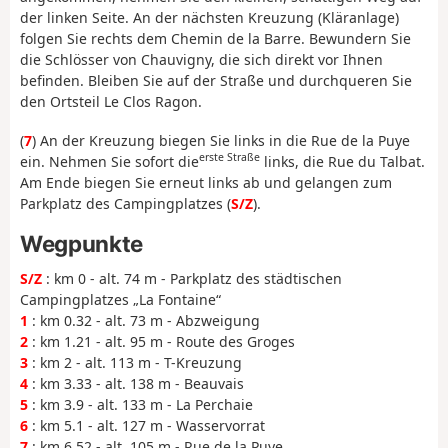
der linken Seite. An der nächsten Kreuzung (Kläranlage)
folgen Sie rechts dem Chemin de la Barre. Bewundern Sie
die Schlösser von Chauvigny, die sich direkt vor Ihnen
befinden. Bleiben Sie auf der Straße und durchqueren Sie
den Ortsteil Le Clos Ragon.
(
7
) An der Kreuzung biegen Sie links in die Rue de la Puye
erste Straße
ein. Nehmen Sie sofort die
links, die Rue du Talbat.
Am Ende biegen Sie erneut links ab und gelangen zum
Parkplatz des Campingplatzes (
S/Z
).
Wegpunkte
S/Z
: km 0 - alt. 74 m - Parkplatz des städtischen
Campingplatzes „La Fontaine“
1
: km 0.32 - alt. 73 m - Abzweigung
2
: km 1.21 - alt. 95 m - Route des Groges
3
: km 2 - alt. 113 m - T-Kreuzung
4
: km 3.33 - alt. 138 m - Beauvais
5
: km 3.9 - alt. 133 m - La Perchaie
6
: km 5.1 - alt. 127 m - Wasservorrat
7
: km 6.52 - alt. 105 m - Rue de la Puye