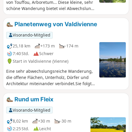
von Touffou, Arboretum... Diese kleine, sehr
schöne Wanderung bietet viel Abwechslung
und sollte bei trockenem Wetter
unternommen werden.
Planetenweg von Valdivienne
Visorando-Mitglied
25,18 km
+173 m
-174 m
7:40 Std.
Schwer
Start in Valdivienne (Vienne)
Eine sehr abwechslungsreiche Wanderung,
die offene Flächen, Unterholz, Dörfer und
Architektur miteinander verbindet.Sie folgt
größtenteils dem von der Gemeinde
Valdivienne angelegten Planetenweg.
Rund um Fleix
Visorando-Mitglied
8,02 km
+30 m
-30 m
2:25 Std.
Leicht