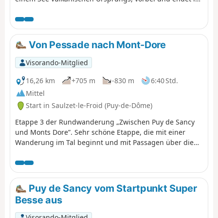
Orcival mit seiner prächtigen romanischen Basilika, die
zwischen 1146 und 1178 erbaut wurde.
Von Pessade nach Mont-Dore
Visorando-Mitglied
16,26 km
+705 m
-830 m
6:40 Std.
Mittel
Start in Saulzet-le-Froid (Puy-de-Dôme)
Etappe 3 der Rundwanderung „Zwischen Puy de Sancy
und Monts Dore”. Sehr schöne Etappe, die mit einer
Wanderung im Tal beginnt und mit Passagen über die
Kämme der verschiedenen Puys vor dem Mont-Dore
endet.
Puy de Sancy vom Startpunkt Super
Besse aus
Visorando-Mitglied