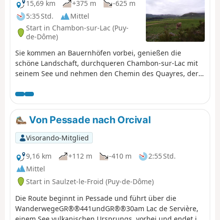
15,69 km
+375 m
-625 m
5:35 Std.
Mittel
Start in Chambon-sur-Lac (Puy-
de-Dôme)
Sie kommen an Bauernhöfen vorbei, genießen die
schöne Landschaft, durchqueren Chambon-sur-Lac mit
seinem See und nehmen den Chemin des Quayres, der
Sie tief in einen dichten Wald führt.
Von Pessade nach Orcival
Visorando-Mitglied
9,16 km
+112 m
-410 m
2:55 Std.
Mittel
Start in Saulzet-le-Froid (Puy-de-Dôme)
Die Route beginnt in Pessade und führt über die
WanderwegeGR®®441undGR®®30am Lac de Servière,
einem See vulkanischen Ursprungs, vorbei und endet in