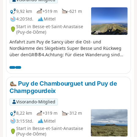
9,92 km
+519 m
-621 m
4:20 Std.
Mittel
Start in Besse-et-Saint-Anastaise
(Puy-de-Dôme)
Anfahrt zum Puy de Sancy über die Ost- und
Nordkämme des Skigebiets Super Besse und Rückweg
über denGR®®4.Achtung: Für diese Wanderung sind
zwei Fahrzeuge erforderlich: eines oben am Skigebiet,
ein weiteres auf dem Parkplatz am Lac des Hermines. ⚠️
22.07.2026: Die GPX-Route im Bereich des Puy de la
Perdrix wurde leicht angepasst, um der aktuellen
Puy de Chambourguet und Puy de
Markierung vor Ort zu folgen.
Champgourdeix
Visorando-Mitglied
8,22 km
+319 m
-312 m
3:15 Std.
Mittel
Start in Besse-et-Saint-Anastaise
(Puy-de-Dôme)