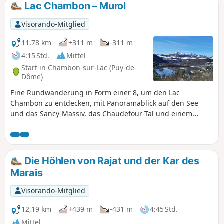
Lac Chambon – Murol
Visorando-Mitglied
11,78 km
+311 m
-311 m
4:15 Std.
Mittel
Start in Chambon-sur-Lac (Puy-de-
Dôme)
Eine Rundwanderung in Form einer 8, um den Lac
Chambon zu entdecken, mit Panoramablick auf den See
und das Sancy-Massiv, das Chaudefour-Tal und einem
Abstecher nach Murol mit seinem Schloss.
Die Höhlen von Rajat und der Kar des
Marais
Visorando-Mitglied
12,19 km
+439 m
-431 m
4:45 Std.
Mittel