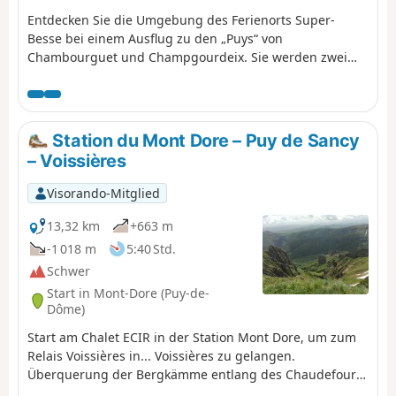
Entdecken Sie die Umgebung des Ferienorts Super-
Besse bei einem Ausflug zu den „Puys“ von
Chambourguet und Champgourdeix. Sie werden zwei
„Puys“ mit völlig unterschiedlichem Erscheinungsbild
kennenlernen. Eine angenehme und familienfreundliche
Wanderung auf den Wegen und Pfaden rund um den
Ferienort.
Station du Mont Dore – Puy de Sancy
– Voissières
Visorando-Mitglied
13,32 km
+663 m
-1 018 m
5:40 Std.
Schwer
Start in Mont-Dore (Puy-de-
Dôme)
Start am Chalet ECIR in der Station Mont Dore, um zum
Relais Voissières in... Voissières zu gelangen.
Überquerung der Bergkämme entlang des Chaudefour-
Tals. Der Aufstieg zum Sancy kann sich als schwierig