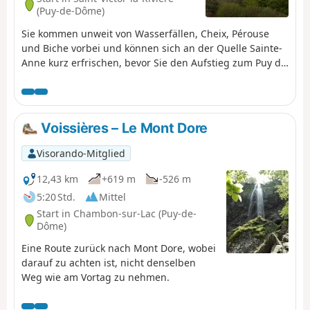
(Puy-de-Dôme)
Sie kommen unweit von Wasserfällen, Cheix, Pérouse
und Biche vorbei und können sich an der Quelle Sainte-
Anne kurz erfrischen, bevor Sie den Aufstieg zum Puy de
Champgourdeix (1566 m) und zum Perdrix (1824 m) mit
Blick auf den Ferienort Super Besse in Angriff nehmen.
Voissières – Le Mont Dore
Visorando-Mitglied
12,43 km
+619 m
-526 m
5:20 Std.
Mittel
Start in Chambon-sur-Lac (Puy-de-
Dôme)
Eine Route zurück nach Mont Dore, wobei
darauf zu achten ist, nicht denselben
Weg wie am Vortag zu nehmen.