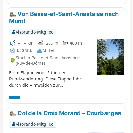
Von Besse-et-Saint-Anastaise nach
Murol
Visorando-Mitglied
14,14 km
+289 m
-480 m
4:50 Std.
Mittel
Start in Besse-et-Saint-Anastaise
(Puy-de-Dôme)
Erste Etappe einer 5-tägigen
Rundwanderung. Diese Etappe führt
durch die Almweiden zur
mittelalterlichen Stadt Murol. Sehr
schöne Tour, die in der Nähe des Lac
Chambon endet.
Col de la Croix Morand – Courbanges
Visorando-Mitglied