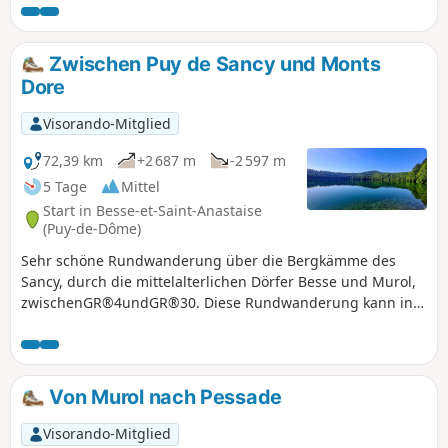
und weiter entfernt auf das Chaudefour-Tal und den Sancy
bietet. Am Ende der Wanderung erwartet Sie das berühmte
Saint-Nectaire mit einer Schleife durch die Kuhweiden und
Zwischen Puy de Sancy und Monts
einem Besuch des Dorfes über die Rue des Caves.
Dore
Visorando-Mitglied
72,39 km
+2 687 m
-2 597 m
5 Tage
Mittel
Start in Besse-et-Saint-Anastaise
(Puy-de-Dôme)
Sehr schöne Rundwanderung über die Bergkämme des
Sancy, durch die mittelalterlichen Dörfer Besse und Murol,
zwischenGR®4undGR®30. Diese Rundwanderung kann in
Etappen mit Übernachtungen in Hotels oder
Ferienwohnungen unternommen werden. Die Adressen, an
denen wir übernachtet haben, sind in den
Etappenbeschreibungen angegeben.
Von Murol nach Pessade
Visorando-Mitglied