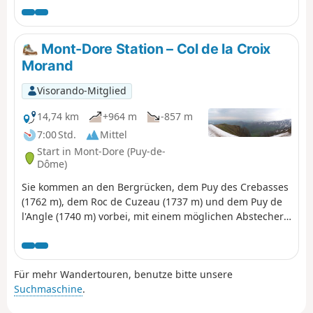
erweisen, der Rest ist sehr einfach.
Mont-Dore Station – Col de la Croix
Morand
Visorando-Mitglied
14,74 km
+964 m
-857 m
7:00 Std.
Mittel
Start in Mont-Dore (Puy-de-
Dôme)
Sie kommen an den Bergrücken, dem Puy des Crebasses
(1762 m), dem Roc de Cuzeau (1737 m) und dem Puy de
l'Angle (1740 m) vorbei, mit einem möglichen Abstecher
zur Grande Cascade, und das alles mit Blick auf den Ort
und das herrliche Vallée de Chaudefour.
Für mehr Wandertouren, benutze bitte unsere
Suchmaschine
.