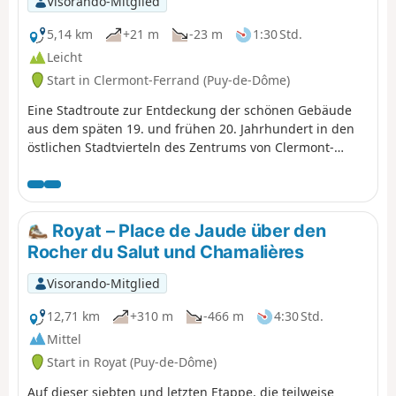
Visorando-Mitglied
5,14 km
+21 m
-23 m
1:30 Std.
Leicht
Start in Clermont-Ferrand (Puy-de-Dôme)
Eine Stadtroute zur Entdeckung der schönen Gebäude
aus dem späten 19. und frühen 20. Jahrhundert in den
östlichen Stadtvierteln des Zentrums von Clermont-
Ferrand.
Royat – Place de Jaude über den
Rocher du Salut und Chamalières
Visorando-Mitglied
12,71 km
+310 m
-466 m
4:30 Std.
Mittel
Start in Royat (Puy-de-Dôme)
Auf dieser siebten und letzten Etappe, die teilweise