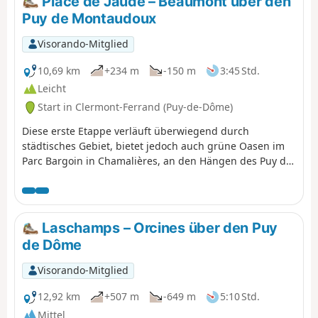
Place de Jaude – Beaumont über den
Puy de Montaudoux
Visorando-Mitglied
10,69 km
+234 m
-150 m
3:45 Std.
Leicht
Start in Clermont-Ferrand (Puy-de-Dôme)
Diese erste Etappe verläuft überwiegend durch
städtisches Gebiet, bietet jedoch auch grüne Oasen im
Parc Bargoin in Chamalières, an den Hängen des Puy de
Montaudoux, im Kastanienwald von Beaumont und in
den kleinen Parks entlang der Artière.
Laschamps – Orcines über den Puy
de Dôme
Visorando-Mitglied
12,92 km
+507 m
-649 m
5:10 Std.
Mittel