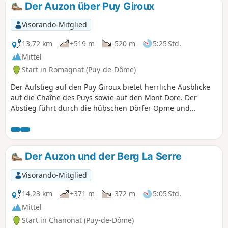
Der Auzon über Puy Giroux
Visorando-Mitglied
13,72 km
+519 m
-520 m
5:25 Std.
Mittel
Start in Romagnat (Puy-de-Dôme)
Der Aufstieg auf den Puy Giroux bietet herrliche Ausblicke
auf die Chaîne des Puys sowie auf den Mont Dore. Der
Abstieg führt durch die hübschen Dörfer Opme und
Chanonat bis zu den Ufern des Auzon und zum Chaos de la
Flore. Ein kurzer Abstecher über das Plateau de Redon, um
zurückzukehren.
Der Auzon und der Berg La Serre
Visorando-Mitglied
14,23 km
+371 m
-372 m
5:05 Std.
Mittel
Start in Chanonat (Puy-de-Dôme)