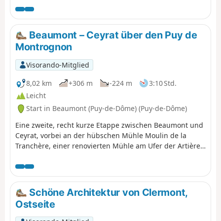
architektonischen Erbe.
Beaumont – Ceyrat über den Puy de
Montrognon
Visorando-Mitglied
8,02 km
+306 m
-224 m
3:10 Std.
Leicht
Start in Beaumont (Puy-de-Dôme) (Puy-de-Dôme)
Eine zweite, recht kurze Etappe zwischen Beaumont und
Ceyrat, vorbei an der hübschen Mühle Moulin de la
Tranchère, einer renovierten Mühle am Ufer der Artière,
dann über den Gipfel des Puy de Montrognon, der von
einem Turm gekrönt wird, einem Überrest einer
mittelalterlichen Burg.
Schöne Architektur von Clermont,
Ostseite