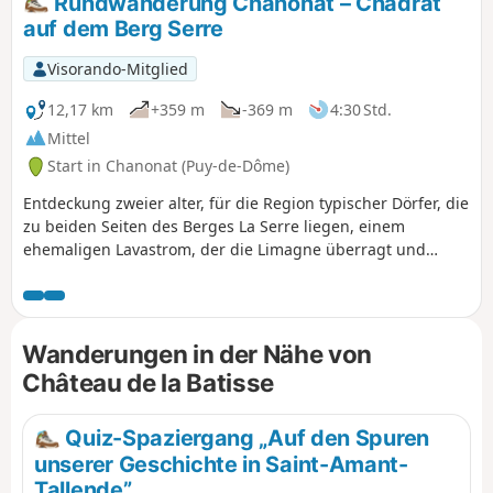
Rundwanderung Chanonat – Chadrat
auf dem Berg Serre
Visorando-Mitglied
12,17 km
+359 m
-369 m
4:30 Std.
Mittel
Start in Chanonat (Puy-de-Dôme)
Entdeckung zweier alter, für die Region typischer Dörfer, die
zu beiden Seiten des Berges La Serre liegen, einem
ehemaligen Lavastrom, der die Limagne überragt und
Ausblicke auf die Puys, die Monts du Forez und die Monts
Dore bietet.
Wanderungen in der Nähe von
Château de la Batisse
Quiz-Spaziergang „Auf den Spuren
unserer Geschichte in Saint-Amant-
Tallende”