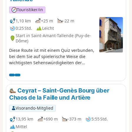
Touristiker/in
1,10 km
+25 m
-22 m
0:25 Std.
Leicht
Start in Saint-Amant-Tallende (Puy-de-
Dôme)
Diese Route ist mit einem Quiz verbunden,
bei dem Sie auf spielerische Weise die
wichtigsten Sehenswürdigkeiten der
Gemeinde sowie Informationen zu ihrer
Geschichte und ihrem Kulturerbe
entdecken können. Suchen Sie das Plakat
„Au fil de nos histoires” (Im Laufe unserer
Ceyrat – Saint-Genès Bourg über
Geschichte) auf dem Vorplatz der Kirche
Chaos de la Faille und Artière
und scannen Sie den QR-Code, um das
Spiel zu starten (kostenlos, keine
Visorando-Mitglied
Anmeldung, keine App zum
Herunterladen). Sie können zwischen der
13,95 km
+690 m
-373 m
5:55 Std.
Route „Erwachsene” und der Route
Mittel
„Erwachsene + Kinder” wählen (mit