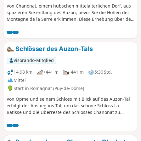
Von Chanonat, einem hübschen mittelalterlichen Dorf, aus
spazieren Sie entlang des Auzon, bevor Sie die Höhen der
Montagne de la Serre erklimmen. Diese Erhebung über der
Plaine de la Limagne entstand durch die Erosion der
Sedimentgesteine der umliegenden Ebene durch Flüsse,
darunter der Auzon an ihrem Nordhang.
Schlösser des Auzon-Tals
Visorando-Mitglied
14,98 km
+441 m
-441 m
5:30 Std.
Mittel
Start in Romagnat (Puy-de-Dôme)
Von Opme und seinem Schloss mit Blick auf das Auzon-Tal
erfolgt der Abstieg ins Tal, um das schöne Schloss La
Batisse und die Überreste des Schlosses Chanonat zu
entdecken.