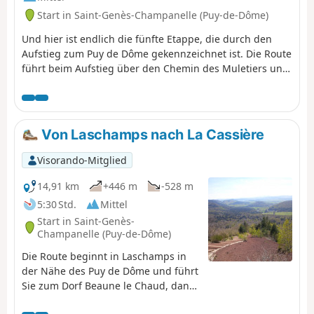
Start in Saint-Genès-Champanelle (Puy-de-Dôme)
Und hier ist endlich die fünfte Etappe, die durch den
Aufstieg zum Puy de Dôme gekennzeichnet ist. Die Route
führt beim Aufstieg über den Chemin des Muletiers und
dann über den Sentier des Chèvres hinunter nach
Orcines. Vom höchsten Punkt dieser Etappe aus hat man
natürlich einen weiten Blick über die Metropole
Clermont-Ferrand, die Bergkette Chaînes, die
Von Laschamps nach La Cassière
Combrailles, das Plateau des Dôme und das Massif du
Sancy.
Visorando-Mitglied
14,91 km
+446 m
-528 m
5:30 Std.
Mittel
Start in Saint-Genès-
Champanelle (Puy-de-Dôme)
Die Route beginnt in Laschamps in
der Nähe des Puy de Dôme und führt
Sie zum Dorf Beaune le Chaud, dann
auf den