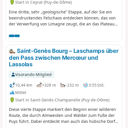
Start in Ceyrat (Puy-de-Dôme)
zusätzlichen Fragen für Kinder von 6 bis 11
Jahren). Die folgende Beschreibung
Eine dritte, sehr „geologische” Etappe, auf der Sie ein
bezieht sich nur auf die Route
beeindruckendes Felschaos entdecken können, das von
„Erwachsene”.
der Verwerfung von Limagne zeugt, die an das Plateau
des Dômes grenzt, sowie die kleinen Schluchten von
Artière. Die Route ermöglicht es Ihnen auch, Ceyrat
weiter zu erkunden, indem Sie seinen zweiten alten
Ortsteil, Boisséjour, besuchen.
Saint-Genès Bourg – Laschamps über
den Pass zwischen Mercœur und
Lassolas
Visorando-Mitglied
10,44 km
+328 m
-232 m
3:55 Std.
Mittel
Start in Saint-Genès-Champanelle (Puy-de-Dôme)
Diese vierte Etappe markiert den Beginn einer wilderen
Route, die durch Almweiden und Wälder zum Fuße der
Puys führt. Dabei entdeckt man auch das hübsche Dorf
Beaune le Chaud mit seinem schönen traditionellen