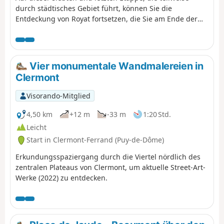
durch städtisches Gebiet führt, können Sie die
Entdeckung von Royat fortsetzen, die Sie am Ende der
vorherigen Etappe begonnen haben, zunächst auf den
bewaldeten Anhöhen der Gemeinde, vorbei am
Felsvorsprung Rocher du Salut, dann durch die Straßen
und den Park des Thermalviertels mit seiner schönen
Vier monumentale Wandmalereien in
Badearchitektur. Auf dem Rückweg nach Clermont
Clermont
können Sie schließlich das Zentrum von Chamalières
entdecken.
Visorando-Mitglied
4,50 km
+12 m
-33 m
1:20 Std.
Leicht
Start in Clermont-Ferrand (Puy-de-Dôme)
Erkundungsspaziergang durch die Viertel nördlich des
zentralen Plateaus von Clermont, um aktuelle Street-Art-
Werke (2022) zu entdecken.