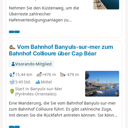
Nehmen Sie den Küstenweg, um die
Überreste zahlreicher
Hafenverteidigungsanlagen zu
entdecken. ⚠️ Informieren Sie sich hier
über die Öffnungszeiten des Küstenwegs
zwischen Argelès-sur-Mer und Cerbère,
bevor Sie diese Wanderung beginnen.
Vom Bahnhof Banyuls-sur-mer zum
Bahnhof Collioure über Cap Béar
Visorando-Mitglied
15,44 km
+476 m
-479 m
5:45 Std.
Mittel
Start in Banyuls-sur-Mer
(Pyrénées-Orientales)
Eine Wanderung, die Sie vom Bahnhof Banyuls-sur-mer
zum Bahnhof Collioure führt. Es gibt zahlreiche Züge,
mit denen Sie die Rückfahrt antreten können. Sie können
die Wanderung am Bahnhof Port-Vendres unterbrechen.
Die Route folgt der Küste von Banyuls bis zum Cap Béar