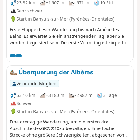
Mer und Cerbère, bevor Sie diese Wanderung beginnen.
23,32 km
+1 607 m
-671 m
10 Std.
Sehr schwer
Start in Banyuls-sur-Mer (Pyrénées-Orientales)
Erste Etappe dieser Wanderung bis nach Amélie-les-
Bains. Es erwartet Sie ein anstrengender Tag, aber Sie
werden begeistert sein. Dererste Vormittag ist körperlich
anstrengend, vor allem wenn es im Sommer heiß ist. Sie
überwinden auf einmal 1000 Höhenmeter. Der Rest des
Tages ist ruhiger, da Sie sich auf dem Kamm befinden.
Überquerung der Albères
Visorando-Mitglied
63,10 km
+3 180 m
-2 987 m
3 Tage
Schwer
Start in Banyuls-sur-Mer (Pyrénées-Orientales)
Eine dreitägige Wanderung, um die ersten drei
Abschnitte desGR®®10zu bewältigen. Eine flache
Strecke ohne größere Schwierigkeiten, abgesehen von