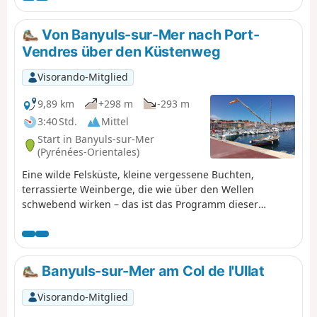
(Cap de Biarra) und führt dabei an der Anse de Paulilles
(Badia de Polilles) vorbei.Anschließend durchqueren Sie
Von Banyuls-sur-Mer nach Port-
Port-Vendres, um zum Fort Saint Elme hinaufzusteigen
Vendres über den Küstenweg
und mit einem herrlichen Blick auf Collioure wieder
hinabzusteigen. ⚠️Informieren Sie sich hier über die
Visorando-Mitglied
Öffnungszeiten des Küstenwegs zwischen Argelès-sur-
Mer und Cerbère, bevor Sie diese Wanderung beginnen.
9,89 km
+298 m
-293 m
3:40 Std.
Mittel
Start in Banyuls-sur-Mer
(Pyrénées-Orientales)
Eine wilde Felsküste, kleine vergessene Buchten,
terrassierte Weinberge, die wie über den Wellen
schwebend wirken – das ist das Programm dieser
Wanderung, die von Seekiefern und Feigenkakteen
gesäumt ist. Unterwegs tragen die geschichtsträchtige
und schön restaurierte Stätte Paulilles sowie
verschiedene Strände, die zum Baden einladen, zum
Banyuls-sur-Mer am Col de l'Ullat
Vergnügen dieser Wanderung im sanften Licht der Côte
Vermeille bei. ⚠️Informieren Sie sich hier über die
Visorando-Mitglied
Öffnungszeiten des Küstenwegs zwischen Argelès-sur-