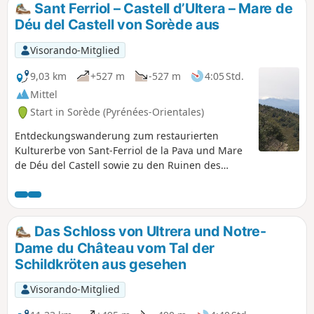
Sant Ferriol – Castell d’Ultera – Mare de
Déu del Castell von Sorède aus
Visorando-Mitglied
9,03 km
+527 m
-527 m
4:05 Std.
Mittel
Start in Sorède (Pyrénées-Orientales)
Entdeckungswanderung zum restaurierten
Kulturerbe von Sant-Ferriol de la Pava und Mare
de Déu del Castell sowie zu den Ruinen des
Castell d'Ultera. Unterschätzen Sie diese
Wanderung auf unbequemen und steinigen
Wegen nicht. Der letzte Aufstieg zu den Ruinen
des Castell d'Ultera von (4) nach (7) ist schwierig
Das Schloss von Ultrera und Notre-
und sollte nur bei trockenem Wetter
Dame du Château vom Tal der
unternommen werden. Eine Metallleiter nach (5)
Schildkröten aus gesehen
ermöglicht den Zugang zu den Ruinen.
Visorando-Mitglied