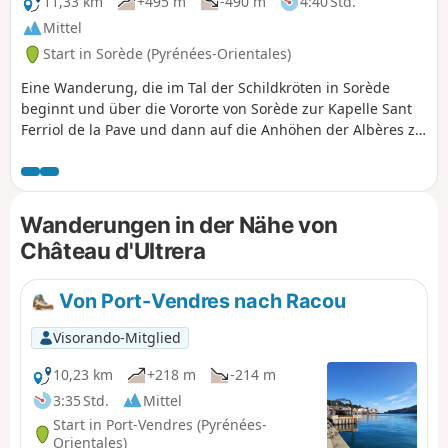
11,33 km
+495 m
-490 m
4:40 Std.
Mittel
Start in Sorède (Pyrénées-Orientales)
Eine Wanderung, die im Tal der Schildkröten in Sorède
beginnt und über die Vororte von Sorède zur Kapelle Sant
Ferriol de la Pave und dann auf die Anhöhen der Albères zu
den Ruinen der Burg Ultrera führt, bevor es wieder etwas
hinunter zum alten Solarofen Himalaya geht, um dann die
Kapelle Notre-Dame du Château zu erreichen, wo eine
Pause angesagt ist. Der Rückweg über die Pont de la
Wanderungen in der Nähe von
Resclosa führt zurück ins Tal und zu seinem Tierpark, der
Château d'Ultrera
einen Besuch wert ist.
Von Port-Vendres nach Racou
Visorando-Mitglied
10,23 km
+218 m
-214 m
3:35 Std.
Mittel
Start in Port-Vendres (Pyrénées-
Orientales)