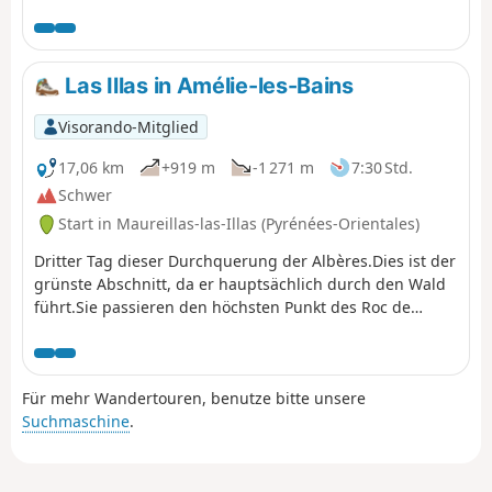
der Länge der Etappen, aber mit sehenswerten
Panoramen.
Las Illas in Amélie-les-Bains
Visorando-Mitglied
17,06 km
+919 m
-1 271 m
7:30 Std.
Schwer
Start in Maureillas-las-Illas (Pyrénées-Orientales)
Dritter Tag dieser Durchquerung der Albères.Dies ist der
grünste Abschnitt, da er hauptsächlich durch den Wald
führt.Sie passieren den höchsten Punkt des Roc de
France (Roca de Frausa) mit einem herrlichen Panorama
über einen Großteil der Pyrénées Orientales und den
Canigou (Canigó).
Für mehr Wandertouren, benutze bitte unsere
Suchmaschine
.