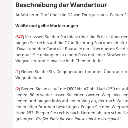
Beschreibung der Wandertour
Anfahrt zum Dorf über die D2 von Fourques aus. Parken S
Weiße und gelbe Markierungen
(
S/Z
) Verlassen Sie den Parkplatz über die Brücke über den
biegen Sie rechts auf die D2 in Richtung Fourques ab. Kur
d'Avall und den Cami d'al Bouraillé ein. Überqueren Sie di
bergauf. Sie gelangen zu einem Pass mit einer Straßenk
Wegweiser und Hinweisschild: Chemin du fer.
(
1
) Gehen Sie die Straße gegenüber hinunter. Überqueren 
Weggabelung.
(
2
) Biegen Sie links auf die DFCI Nr. A7 ab. Nach 250 m, a
liegen. 50 m weiter lassen Sie einen zweiten Weg links lie
liegen und biegen links auf einen Weg ab, der nach Weste
einen alten Brunnen besichtigen. Folgen Sie dem Weg wei
Höhe 253. Biegen Sie rechts nach Norden ab, um schnell z
gelangen.
Großer Platz für eine Pause und Aussichtspunkt
.