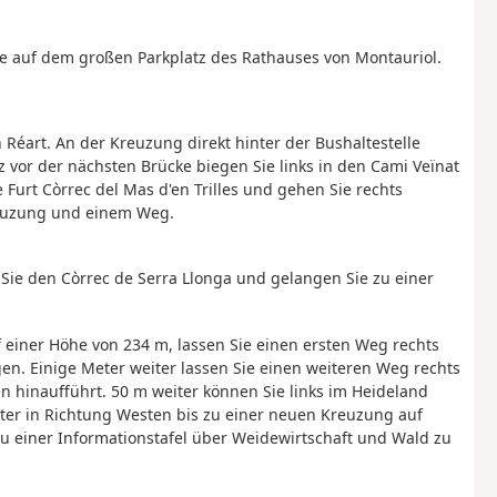
ie auf dem großen Parkplatz des Rathauses von Montauriol.
 Réart. An der Kreuzung direkt hinter der Bushaltestelle
z vor der nächsten Brücke biegen Sie links in den Cami Veïnat
e Furt Còrrec del Mas d'en Trilles und gehen Sie rechts
reuzung und einem Weg.
Sie den Còrrec de Serra Llonga und gelangen Sie zu einer
uf einer Höhe von 234 m, lassen Sie einen ersten Weg rechts
gen. Einige Meter weiter lassen Sie einen weiteren Weg rechts
n hinaufführt. 50 m weiter können Sie links im Heideland
ter in Richtung Westen bis zu einer neuen Kreuzung auf
u einer Informationstafel über Weidewirtschaft und Wald zu