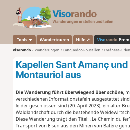
V
i
s
o
r
a
Tools
Wandertouren
Hilfe ↗
Viso
rando
Prem
n
Visorando
Wanderungen
Languedoc-Roussillon
Pyrénées-Orien
d
o
Kapellen Sant Amanç und 
Montauriol aus
Die Wanderung führt überwiegend über schöne
, 
verschiedenen Informationstafeln ausgestattet sind.
leider geschlossen sind (20. April 2023), ein alter B
Waldlandschaft durch die bestehende Weidewirtschaf
Diese Wanderung trägt den Titel: „Le Chemin du fer
Transport von Eisen aus den Minen von Batère genu