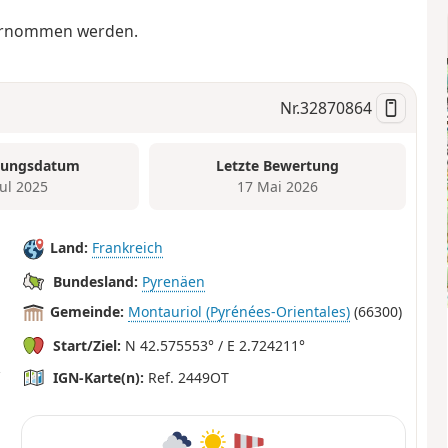
ernommen werden.
Nr.
32870864
tungsdatum
Letzte Bewertung
Jul 2025
17 Mai 2026
Land:
Frankreich
Bundesland:
Pyrenäen
Gemeinde:
Montauriol (Pyrénées-Orientales)
(66300)
Start/Ziel:
N 42.575553° / E 2.724211°
IGN-Karte(n):
Ref. 2449OT