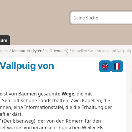
ium
tales
Montauriol (Pyrénées-Orientales)
Kapellen Sant Amanç und Vallpuig 
Vallpuig von
meist von Bäumen gesäumte
Wege
, die mit
 Sehr oft schöne Landschaften. Zwei Kapellen, die
runnen, eine Informationstafel, die die Erhaltung der
t erklärt.
” (Der Eisenweg), der von den Römern für den
tzt wurde. Vorbei am sehr hübschen Weiler Els