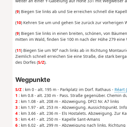
weiter an einer Y-Gabelung auf Höhe 331 mit Wegweiser
(
9
) Biegen Sie links ab und Sie erreichen schnell die Kape
(
10
) Kehren Sie um und gehen Sie zurück zur vorherigen
(
9
) Biegen Sie links in einen breiten, schönen, von Bäume
mitten im Wald, finden Sie 100 m nach der Höhe 279 ein
(
11
) Biegen Sie um 90° nach links ab in Richtung Montaur
Ziemlich schnell erreichen Sie eine Straße, die stark ber
des Dorfes (
S/Z
).
Wegpunkte
S/Z
: km 0 - alt. 195 m - Parkplatz im Dorf. Rathaus -
Réart (
1
: km 0.8 - alt. 230 m - Pass. Straße gegenüber. Chemin du
2
: km 1.08 - alt. 208 m - Abzweigung. DFCI Nr. A7 links
3
: km 1.97 - alt. 253 m - Abzweigung. Aussichtspunkt. Info
4
: km 3.66 - alt. 236 m - Els Hostalets. Abzweigung. Zur Ka
5
: km 4.41 - alt. 250 m - Kapelle Sant-Amans
6
: km 6.02 - alt. 299 m - Abzweigung nach links. Richtung