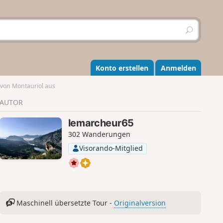
S
u
c
h
e
Konto erstellen
Anmelden
n
von Montauriol aus
AUTOR
lemarcheur65
302 Wanderungen
Visorando-Mitglied
Maschinell übersetzte Tour -
Originalversion