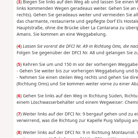
(
3
) Biegen Sie links auf den Weg ab und lassen Sie einen
links kommenden Wegen geradeaus weiter. Gehen Sie an d
rechts). Gehen Sie geradeaus weiter und vermeiden Sie all
das charmante, restaurierte und gepflegte Dorf Els Hostal
Hauptstraße, ohne die Brücke über La Cantarana zu überque
Amans. Sie kommen an eine Weggabelung.
(
4
)
Lassen Sie vorerst die DFCI Nr. A9 in Richtung Oms, die nach
Folgen Sie gegenüber der DFCI Nr. A8 und gelangen Sie z
(
5
) Kehren Sie um und 150 m vor der vorherigen Weggabel
- Gehen Sie weiter bis zur vorherigen Weggabelung und bi
- Nehmen Sie einen steilen Weg rechts und gehen Sie direkt
(Richtung Oms) und Sie kommen weiter vorne zu einer Ab
(
6
) Gehen Sie links auf den Weg in Richtung Süden, Richt
einem Löschwasserbehälter und einem Wegweiser: Chemin
(
7
) Weiter links auf der DFCI Nr. 9 bergauf gehen und zu
verwirrend, was die Richtung zur Kapelle Puig Vallpuig an
(
8
) Weiter links auf der DFCI Nr. 9 in Richtung Montauriol