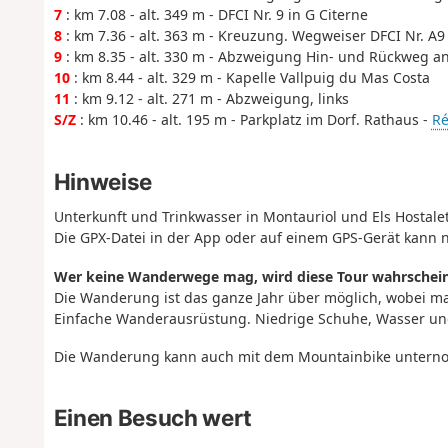
7
: km 7.08 - alt. 349 m - DFCI Nr. 9 in G Citerne
8
: km 7.36 - alt. 363 m - Kreuzung. Wegweiser DFCI Nr. A9
9
: km 8.35 - alt. 330 m - Abzweigung Hin- und Rückweg an
10
: km 8.44 - alt. 329 m - Kapelle Vallpuig du Mas Costa
11
: km 9.12 - alt. 271 m - Abzweigung, links
S/Z
: km 10.46 - alt. 195 m - Parkplatz im Dorf. Rathaus -
Ré
Hinweise
Unterkunft und Trinkwasser in Montauriol und Els Hostalet
Die GPX-Datei in der App oder auf einem GPS-Gerät kann nü
Wer keine Wanderwege mag, wird diese Tour wahrscheinl
Die Wanderung ist das ganze Jahr über möglich, wobei ma
Einfache Wanderausrüstung. Niedrige Schuhe, Wasser und
Die Wanderung kann auch mit dem Mountainbike unter
Einen Besuch wert