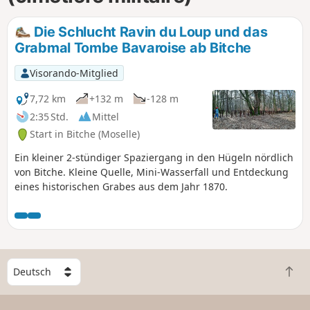
Die Schlucht Ravin du Loup und das
Grabmal Tombe Bavaroise ab Bitche
Visorando-Mitglied
7,72 km
+132 m
-128 m
2:35 Std.
Mittel
Start in Bitche (Moselle)
Ein kleiner 2-stündiger Spaziergang in den Hügeln nördlich
von Bitche. Kleine Quelle, Mini-Wasserfall und Entdeckung
eines historischen Grabes aus dem Jahr 1870.
W
Z
ä
u
h
r
l