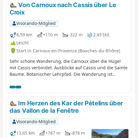
die grün-blaue Calanque de Sugiton. Die kleinen Häfen
Von Carnoux nach Cassis über Le
von Callelongue und Les Goudes heißen Sie willkommen,
Croix
bevor Sie nach vielen Kilometern den schwierigen
Aufstieg zum Col de Béouveyre in Angriff nehmen. Sie
Visorando-Mitglied
befinden sich im Nationalpark Calanques, der
besonderen Vorschriften unterliegt. Bei Nichteinhaltung
8,59 km
+110 m
-322 m
2:45 Std.
dieser Vorschriften droht Ihnen eine Geldstrafe von bis
Leicht
zu 1500 €.
Start in Carnoux-en-Provence (Bouches-du-Rhône)
Sehr schöne Wanderung, die Carnoux über die Hügel
mit Cassis verbindet. Ausblicke auf Cassis und die Sainte
Baume. Botanischer Lehrpfad. Die Wanderung ist
vollständig mit dem Bus erreichbar.
Im Herzen des Kar der Pételins über
das Vallon de la Fenêtre
Visorando-Mitglied
13,65 km
+787 m
-878 m