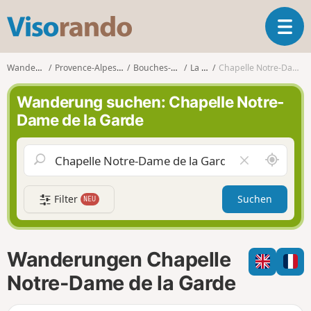
V
T
i
o
s
g
o
Wanderungen
Provence-Alpes-Côte d'Azur
Bouches-du-Rhône
La Ciotat
Chapelle Notre-Dame de la Garde
g
r
l
a
Wanderung suchen: Chapelle Notre-
e
n
Dame de la Garde
n
d
a
o
v
S
F
i
c
e
g
h
l
a
Filter
Suchen
NEU
a
d
t
u
l
i
m
e
o
i
e
n
Wanderungen Chapelle
c
r
h
e
Notre-Dame de la Garde
u
n
m