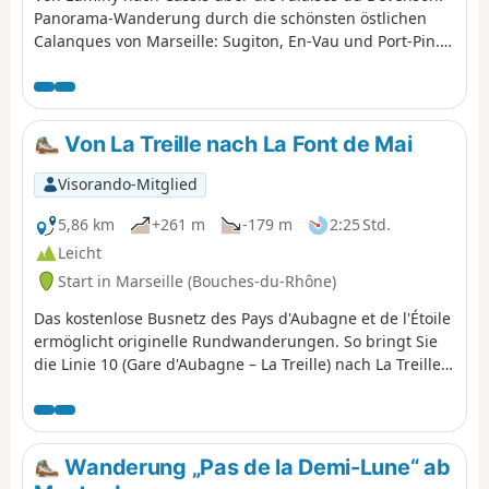
Panorama-Wanderung durch die schönsten östlichen
Calanques von Marseille: Sugiton, En-Vau und Port-Pin.
Sie befinden sich im Nationalpark Calanques, der
besonderen Vorschriften unterliegt. Bei Nichtbeachtung
dieser Vorschriften droht Ihnen eine Geldstrafe von bis
zu 1500 €.
Von La Treille nach La Font de Mai
Visorando-Mitglied
5,86 km
+261 m
-179 m
2:25 Std.
Leicht
Start in Marseille (Bouches-du-Rhône)
Das kostenlose Busnetz des Pays d'Aubagne et de l'Étoile
ermöglicht originelle Rundwanderungen. So bringt Sie
die Linie 10 (Gare d'Aubagne – La Treille) nach La Treille,
nur wenige Schritte vom Grab von Marcel Pagnol
entfernt. Von dort aus können Sie in die Hügel
aufbrechen, in denen er seine Filme drehte.
Anschließend kommen Sie an der herrlichen Domaine de
Wanderung „Pas de la Demi-Lune“ ab
la Font de Mai vorbei. Von dort aus können Sie mit der