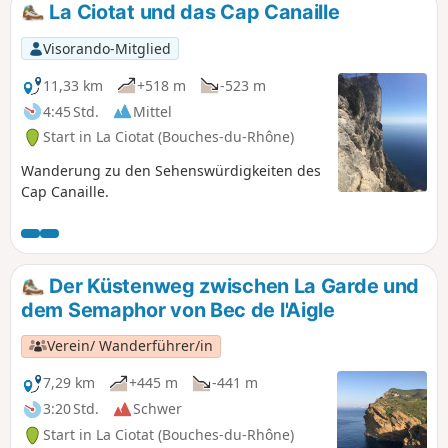
La Ciotat und das Cap Canaille
Visorando-Mitglied
11,33 km
+518 m
-523 m
4:45 Std.
Mittel
Start in La Ciotat (Bouches-du-Rhône)
Wanderung zu den Sehenswürdigkeiten des
Cap Canaille.
Der Küstenweg zwischen La Garde und
dem Semaphor von Bec de l'Aigle
Verein/ Wanderführer/in
7,29 km
+445 m
-441 m
3:20 Std.
Schwer
Start in La Ciotat (Bouches-du-Rhône)