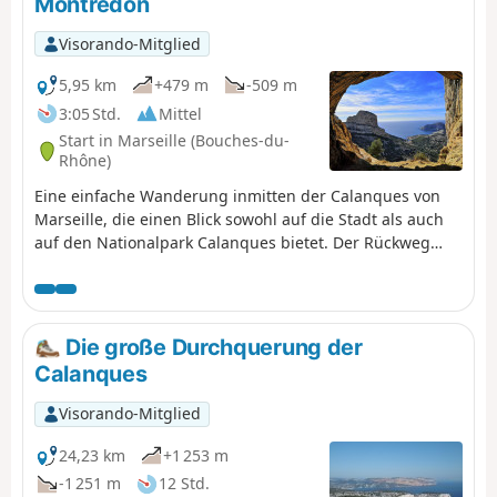
Montredon
Buslinie 14 (Éoures – Bahnhof Aubagne) nach Aubagne
zurückgehen. Achtung, diese Busse gehen sonntags
Visorando-Mitglied
nicht.
5,95 km
+479 m
-509 m
3:05 Std.
Mittel
Start in Marseille (Bouches-du-
Rhône)
Eine einfache Wanderung inmitten der Calanques von
Marseille, die einen Blick sowohl auf die Stadt als auch
auf den Nationalpark Calanques bietet. Der Rückweg
kann mit dem Bus erfolgen, von dem aus man einen
schönen Blick auf Les Goudes hat. Für diejenigen, die die
vorgeschlagenen Passagen nicht nehmen möchten,
werden in der Beschreibung alternative Routen
Die große Durchquerung der
angeboten.
Calanques
Visorando-Mitglied
24,23 km
+1 253 m
-1 251 m
12 Std.