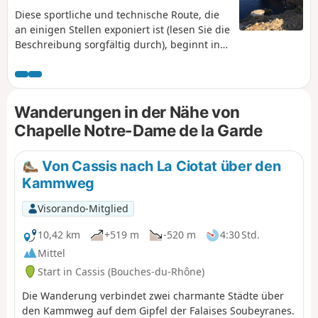
Diese sportliche und technische Route, die
an einigen Stellen exponiert ist (lesen Sie die
Beschreibung sorgfältig durch), beginnt in
La Garde in La Ciotat und führt Sie ganz nah
an einen Teil der Falaises Soubeyranes
zwischen Notre-Dame de la Garde und dem
Sémaphore du Bec de l'Aigle heran. Sie
Wanderungen in der Nähe von
werden die Besonderheit dieser Klippen
Chapelle Notre-Dame de la Garde
entdecken, die aus Sandstein, Puddingstein
und Kalkstein bestehen. Auf dem Rückweg
durchqueren Sie alte Terrassenfelder und
Von Cassis nach La Ciotat über den
Ruinen vergessener Bauernhöfe, bevor Sie
Kammweg
über eine kleine Straße wieder zu Ihrem
Ausgangspunkt gelangen. Siehe Kapitel:
Visorando-Mitglied
Praktische Informationen zum (4)
10,42 km
+519 m
-520 m
4:30 Std.
Mittel
Start in Cassis (Bouches-du-Rhône)
Die Wanderung verbindet zwei charmante Städte über
den Kammweg auf dem Gipfel der Falaises Soubeyranes.