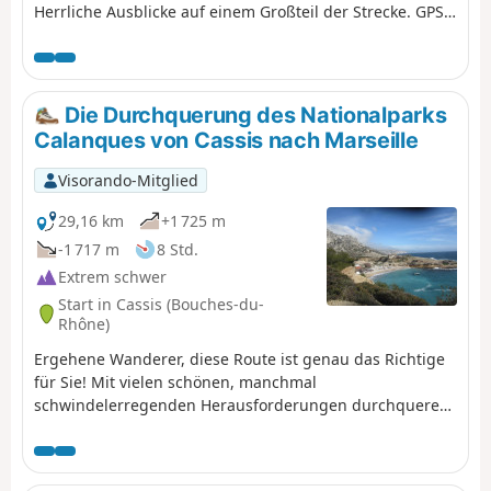
Herrliche Ausblicke auf einem Großteil der Strecke. GPS
wird dringend empfohlen.
Die Durchquerung des Nationalparks
Calanques von Cassis nach Marseille
Visorando-Mitglied
29,16 km
+1 725 m
-1 717 m
8 Std.
Extrem schwer
Start in Cassis (Bouches-du-
Rhône)
Ergehene Wanderer, diese Route ist genau das Richtige
für Sie! Mit vielen schönen, manchmal
schwindelerregenden Herausforderungen durchqueren
Sie den Nationalpark Calanques von Cassis nach
Marseille von Ost nach West. Mit herrlichen Ausblicken:
Cap Canaille, dann die zahlreichen Calanques, darunter